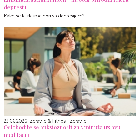
depresiju
Kako se kurkuma bori sa depresijom?
23.06.2026
Zdravlje & Fitnes - Zdravlje
Oslobodite se anksioznosti za 5 minuta uz ovu
meditaciju