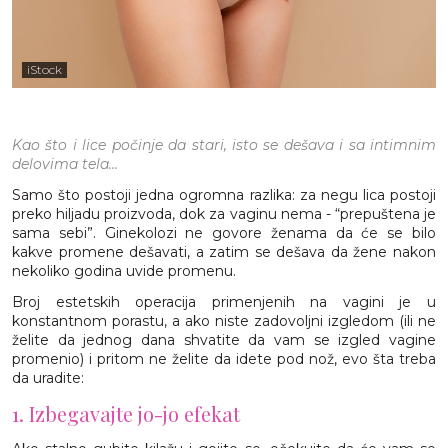
iStock
Kao što i lice počinje da stari, isto se dešava i sa intimnim
delovima tela...
Samo što postoji jedna ogromna razlika: za negu lica postoji
preko hiljadu proizvoda, dok za vaginu nema - “prepuštena je
sama sebi”. Ginekolozi ne govore ženama da će se bilo
kakve promene dešavati, a zatim se dešava da žene nakon
nekoliko godina uvide promenu.
Broj estetskih operacija primenjenih na vagini je u
konstantnom porastu, a ako niste zadovoljni izgledom (ili ne
želite da jednog dana shvatite da vam se izgled vagine
promenio) i pritom ne želite da idete pod nož, evo šta treba
da uradite:
1. Izbegavajte jo-jo efekat