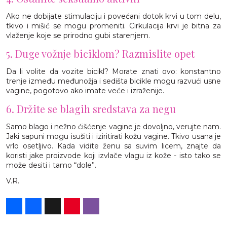
Ako ne dobijate stimulaciju i povećani dotok krvi u tom delu,
tkivo i mišić se mogu promeniti. Cirkulacija krvi je bitna za
vlaženje koje se prirodno gubi starenjem.
5. Duge vožnje biciklom? Razmislite opet
Da li volite da vozite bicikl? Morate znati ovo: konstantno
trenje između međunožja i sedišta bicikle mogu razvući usne
vagine, pogotovo ako imate veće i izraženije.
6. Držite se blagih sredstava za negu
Samo blago i nežno ćišćenje vagine je dovoljno, verujte nam.
Jaki sapuni mogu isušiti i iziritirati kožu vagine. Tkivo usana je
vrlo osetljivo. Kada vidite ženu sa suvim licem, znajte da
koristi jake proizvode koji izvlače vlagu iz kože - isto tako se
može desiti i tamo “dole”.
V.R.
Share
Facebook
X
Pinterest
Viber