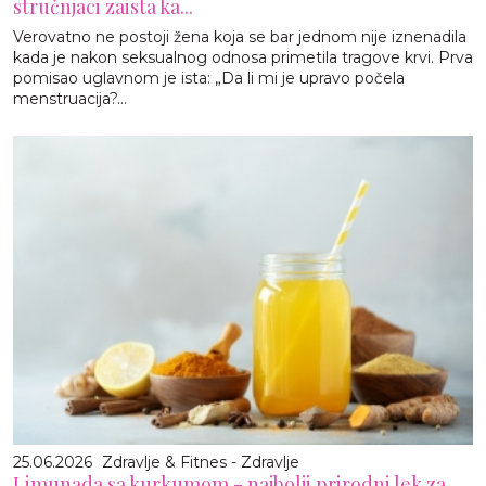
stručnjaci zaista ka...
Verovatno ne postoji žena koja se bar jednom nije iznenadila
kada je nakon seksualnog odnosa primetila tragove krvi. Prva
pomisao uglavnom je ista: „Da li mi je upravo počela
menstruacija?...
25.06.2026
Zdravlje & Fitnes - Zdravlje
Limunada sa kurkumom - najbolji prirodni lek za