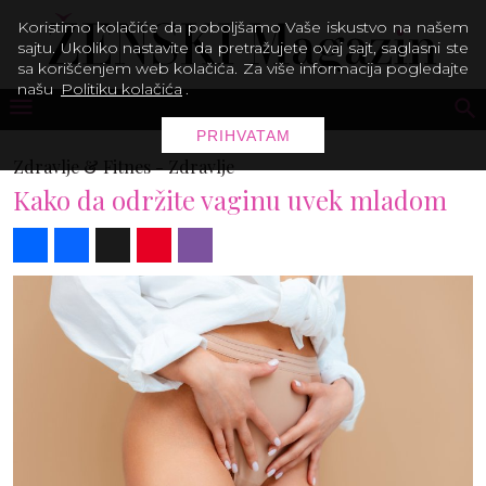
Koristimo kolačiće da poboljšamo Vaše iskustvo na našem
sajtu. Ukoliko nastavite da pretražujete ovaj sajt, saglasni ste
sa korišćenjem web kolačića. Za više informacija pogledajte
našu
Politiku kolačića
.
PRIHVATAM
Zdravlje & Fitnes -
Zdravlje
Kako da održite vaginu uvek mladom
Share
Facebook
X
Pinterest
Viber