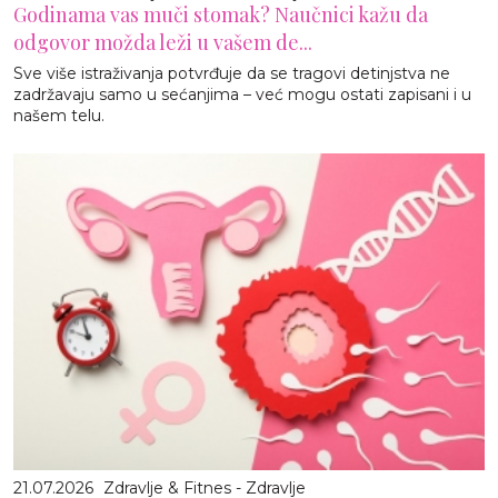
Godinama vas muči stomak? Naučnici kažu da
odgovor možda leži u vašem de...
Sve više istraživanja potvrđuje da se tragovi detinjstva ne
zadržavaju samo u sećanjima – već mogu ostati zapisani i u
našem telu.
21.07.2026
Zdravlje & Fitnes - Zdravlje