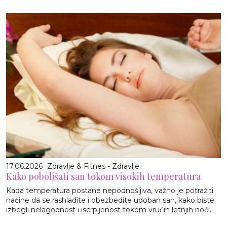
17.06.2026
Zdravlje & Fitnes - Zdravlje
Kako poboljšati san tokom visokih temperatura
Kada temperatura postane nepodnošljiva, važno je potražiti
načine da se rashladite i obezbedite udoban san, kako biste
izbegli nelagodnost i iscrpljenost tokom vrućih letnjih noći.