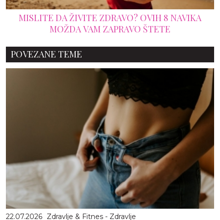
MISLITE DA ŽIVITE ZDRAVO? OVIH 8 NAVIKA
MOŽDA VAM ZAPRAVO ŠTETE
POVEZANE TEME
22.07.2026
Zdravlje & Fitnes - Zdravlje