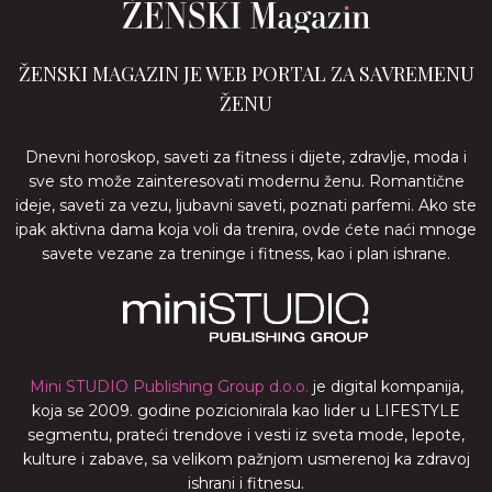
ŽENSKI MAGAZIN JE WEB PORTAL ZA SAVREMENU
ŽENU
Dnevni horoskop, saveti za fitness i dijete, zdravlje, moda i
sve sto može zainteresovati modernu ženu. Romantične
ideje, saveti za vezu, ljubavni saveti, poznati parfemi. Ako ste
ipak aktivna dama koja voli da trenira, ovde ćete naći mnoge
savete vezane za treninge i fitness, kao i plan ishrane.
Mini STUDIO Publishing Group d.o.o.
je digital kompanija,
koja se 2009. godine pozicionirala kao lider u LIFESTYLE
segmentu, prateći trendove i vesti iz sveta mode, lepote,
kulture i zabave, sa velikom pažnjom usmerenoj ka zdravoj
ishrani i fitnesu.