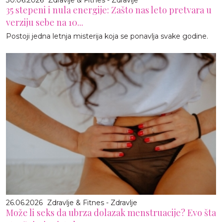
35 stepeni i nula energije: Zašto nas leto pretvara u
verziju sebe na 10...
Postoji jedna letnja misterija koja se ponavlja svake godine.
26.06.2026
Zdravlje & Fitnes - Zdravlje
Može li seks da ubrza dolazak menstruacije? Evo šta