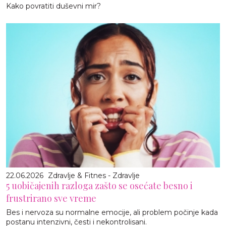
Kako povratiti duševni mir?
22.06.2026
Zdravlje & Fitnes - Zdravlje
5 uobičajenih razloga zašto se osećate besno i
frustrirano sve vreme
Bes i nervoza su normalne emocije, ali problem počinje kada
postanu intenzivni, česti i nekontrolisani.