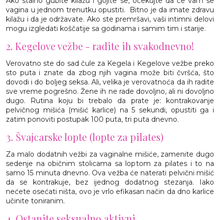
Ako stalno gubite kilažu i gojite se, očekujte da će vam se
vagina u jednom trenutku opustiti. Bitno je da imate zdravu
kilažu i da je održavate. Ako ste premršavi, vaši intimni delovi
mogu izgledati koščatije sa godinama i samim tim i starije.
2. Kegelove vežbe - radite ih svakodnevno!
Verovatno ste do sad čule za Kegela i Kegelove vežbe preko
sto puta i znate da zbog njih vagina može biti čvršća, što
dovodi i do boljeg seksa. Ali, velika je verovatnoća da ih radite
sve vreme pogrešno. Žene ih ne rade dovoljno, ali ni dovoljno
dugo. Rutina koju bi trebalo da prate je: kontrakovanje
pelvičnog mišića (mišić karlice) na 5 sekundi, opustiti ga i
zatim ponoviti postupak 100 puta, tri puta dnevno.
3. Švajcarske lopte (lopte za pilates)
Za malo dodatnih vežbi za vaginalne mišiće, zamenite dugo
sedenje na običnim stolicama sa loptom za pilates i to na
samo 15 minuta dnevno. Ova vežba će naterati pelvični mišić
da se kontrakuje, bez ijednog dodatnog stezanja. Iako
nećete osećati ništa, ovo je vrlo efikasan način da dno karlice
učinite toniranim.
4. Ostanite seksualno aktivni