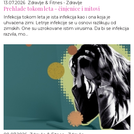
13.07.2026
Zdravlje & Fitnes - Zdravlje
Prehlade tokom leta - činjenice i mitovi
Infekcija tokom leta je ista infekcija kao i ona koja je
uhvaćena zimi. Letnje infekcije se u osnovi razlikuju od
zimskih. One su uzrokovane istim virusima. Da bi se infekcija
razvila, mo...