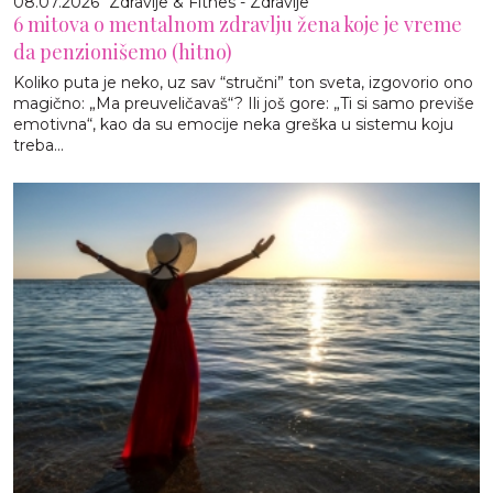
08.07.2026
Zdravlje & Fitnes - Zdravlje
6 mitova o mentalnom zdravlju žena koje je vreme
da penzionišemo (hitno)
Koliko puta je neko, uz sav “stručni” ton sveta, izgovorio ono
magično: „Ma preuveličavaš“? Ili još gore: „Ti si samo previše
emotivna“, kao da su emocije neka greška u sistemu koju
treba...