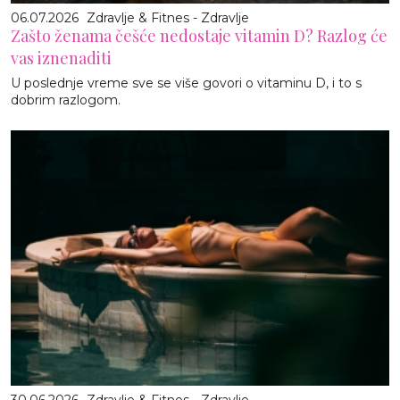
06.07.2026
Zdravlje & Fitnes - Zdravlje
Zašto ženama češće nedostaje vitamin D? Razlog će
vas iznenaditi
U poslednje vreme sve se više govori o vitaminu D, i to s
dobrim razlogom.
30.06.2026
Zdravlje & Fitnes - Zdravlje