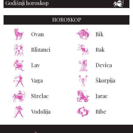
Godišnji horoskop
HOROSKOP
Ovan
Bik
Blizanci
Rak
Lav
Devica
Vaga
Škorpija
Strelac
Jarac
Vodolija
Ribe