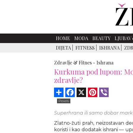
HOME
MODA
BEAUTY
LJUBAV 
DIJETA
FITNESS
ISHRANA
ZDR
Zdravlje & Fitnes -
Ishrana
Kurkuma pod lupom: Može 
zdravlje?
Share
Facebook
X
Pinterest
Viber
Pexels
Superhrana ili samo dobar mark
Zlatno-žuti prah, neizostavan de
koristi i kao dodatak ishrani — 