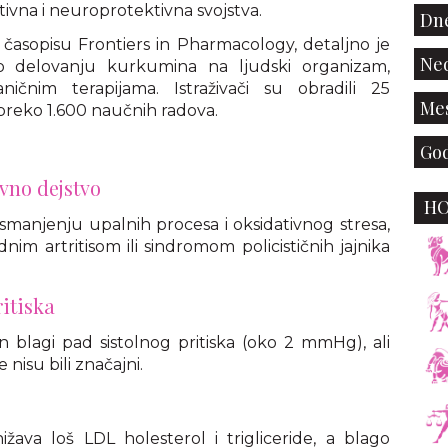
tivna i neuroprotektivna svojstva.
Dne
u časopisu Frontiers in Pharmacology, detaljno je
Ned
 o delovanju kurkumina na ljudski organizam,
čnim terapijama. Istraživači su obradili 25
Mes
d preko 1.600 naučnih radova.
God
vno dejstvo
H
njenju upalnih procesa i oksidativnog stresa,
m artritisom ili sindromom policističnih jajnika
itiska
n blagi pad sistolnog pritiska (oko 2 mmHg), ali
 nisu bili značajni.
žava loš LDL holesterol i trigliceride, a blago