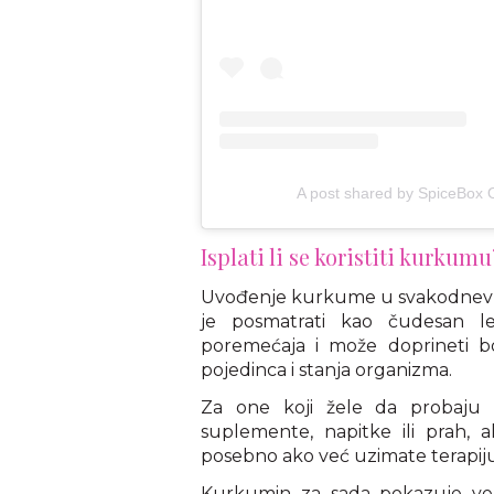
A post shared by SpiceBox 
Isplati li se koristiti kurkumu
Uvođenje kurkume u svakodnevnu 
je posmatrati kao čudesan l
poremećaja i može doprineti bo
pojedinca i stanja organizma.
Za one koji žele da probaju
suplemente, napitke ili prah, a
posebno ako već uzimate terapiju 
Kurkumin za sada pokazuje veli