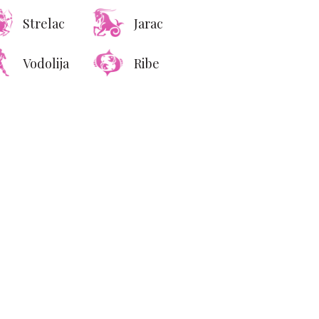
Strelac
Jarac
Vodolija
Ribe