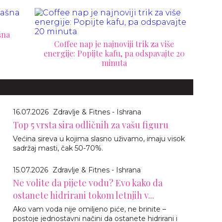
šna
Coffee nap je najnoviji trik za više
energije: Popijte kafu, pa odspavajte 20
minuta
16.07.2026
Zdravlje & Fitnes - Ishrana
Top 5 vrsta sira odličnih za vašu figuru
Većina sireva u kojima slasno uživamo, imaju visok
sadržaj masti, čak 50-70%.
15.07.2026
Zdravlje & Fitnes - Ishrana
Ne volite da pijete vodu? Evo kako da
ostanete hidrirani tokom letnjih v...
Ako vam voda nije omiljeno piće, ne brinite –
postoje jednostavni načini da ostanete hidrirani i