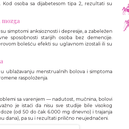
 Kod osoba sa dijabetesom tipa 2, rezultati su
ja mozga
 su simptomi anksioznosti i depresije, a zabeležen
ivne sposobnosti starijih osoba bez demencije.
ovom bolešću efekti su uglavnom izostali ili su
ba
 u ublažavanju menstrualnih bolova i simptoma
promene raspoloženja.
oblemi sa varenjem — nadutost, mučnina, bolovi
važno je istaći da nisu sve studije bile visokog
te doze (od 50 do čak 6.000 mg dnevno) i trajanja
u dana), pa su i rezultati prilično neujednačeni.