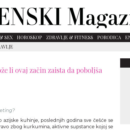
& SEX
HOROSKOP
ZDRAVLJE & FITNESS
PORODICA
E
AVLJE
li ovaj začin zaista da poboljša
eting?
o azijske kuhinje, poslednjih godina sve češće se
upravo zbog kurkumina, aktivne supstance kojoj se