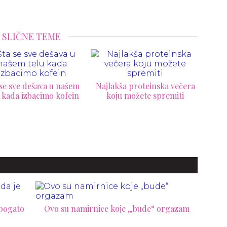
SLIČNE TEME
Najlakši način da izbacite
Top
akša proteinska večera
šećer iz ishrane
p
oju možete spremiti
 bogato
Ovo su namirnice koje „bude“ orgazam