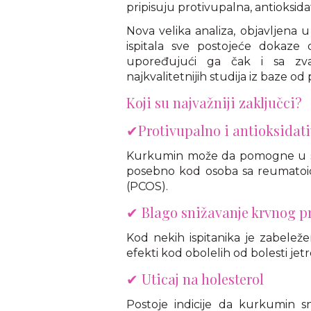
pripisuju protivupalna, antioksida
Nova velika analiza, objavljena 
ispitala sve postojeće dokaze
upoređujući ga čak i sa zvani
najkvalitetnijih studija iz baze o
Koji su najvažniji zaključci?
✔Protivupalno i antioksidati
Kurkumin može da pomogne u sma
posebno kod osoba sa reumatoidni
(PCOS).
✔ Blago snižavanje krvnog pr
Kod nekih ispitanika je zabeleže
efekti kod obolelih od bolesti jetre
✔ Uticaj na holesterol
Postoje indicije da kurkumin sni