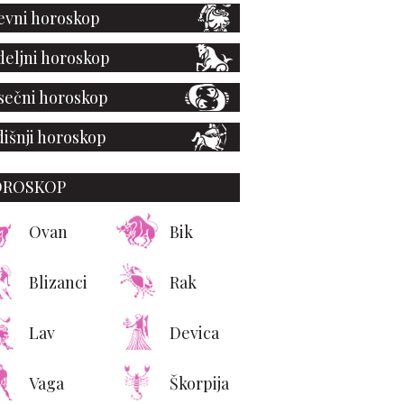
vni horoskop
eljni horoskop
ečni horoskop
išnji horoskop
OROSKOP
Ovan
Bik
Blizanci
Rak
Lav
Devica
Vaga
Škorpija