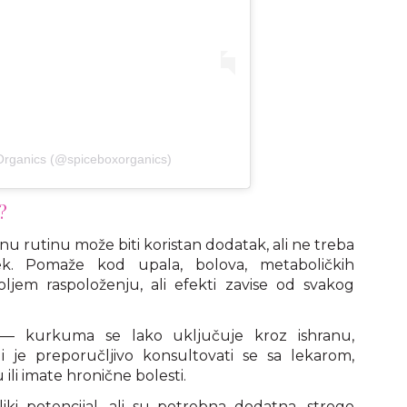
Organics (@spiceboxorganics)
?
rutinu može biti koristan dodatak, ali ne treba
ek. Pomaže kod upala, bolova, metaboličkih
ljem raspoloženju, ali efekti zavise od svakog
 — kurkuma se lako uključuje kroz ishranu,
li je preporučljivo konsultovati se sa lekarom,
ili imate hronične bolesti.
ki potencijal, ali su potrebna dodatna, strogo