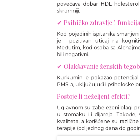
povećava dobar HDL holesterol.
skromniji.
✔ Psihičko zdravlje i funkci
Kod pojedinih ispitanika smanjeni
je i pozitivan uticaj na kognit
Međutim, kod osoba sa Alchajmer
bili negativni.
✔ Olakšavanje ženskih tego
Kurkumin je pokazao potencijal
PMS-a, uključujući i psihološke 
Postoje li neželjeni efekti?
Uglavnom su zabeleženi blagi pr
u stomaku ili dijareja. Takođe, 
kvaliteta, a korišćene su različi
terapije (od jednog dana do godin