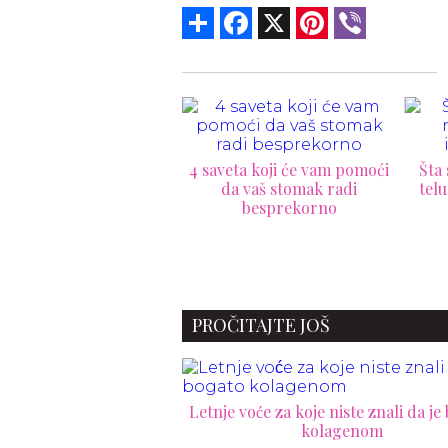
Share
Facebook
X
Pinterest
Viber
veta koji će vam pomoći
Šta se sve dešava u našem
Najl
da vaš stomak radi
telu kada izbacimo kofein
k
besprekorno
PROČITAJTE JOŠ
Letnje voće za koje niste znali da je
kolagenom