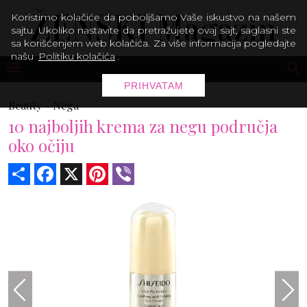
Koristimo kolačiće da poboljšamo Vaše iskustvo na našem
sajtu. Ukoliko nastavite da pretražujete ovaj sajt, saglasni ste
sa korišćenjem web kolačića. Za više informacija pogledajte
našu
Politiku kolačića
.
PRIHVATAM
Beauty -
Nega
10 najboljih krema za negu područja
oko očiju
Share
Facebook
X
Pinterest
Viber