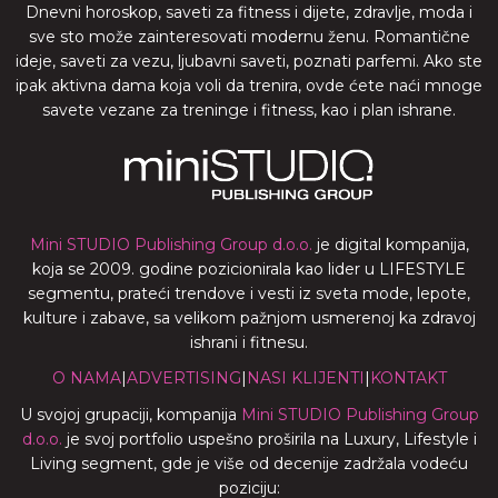
Dnevni horoskop, saveti za fitness i dijete, zdravlje, moda i
sve sto može zainteresovati modernu ženu. Romantične
ideje, saveti za vezu, ljubavni saveti, poznati parfemi. Ako ste
ipak aktivna dama koja voli da trenira, ovde ćete naći mnoge
savete vezane za treninge i fitness, kao i plan ishrane.
Mini STUDIO Publishing Group d.o.o.
je digital kompanija,
koja se 2009. godine pozicionirala kao lider u LIFESTYLE
segmentu, prateći trendove i vesti iz sveta mode, lepote,
kulture i zabave, sa velikom pažnjom usmerenoj ka zdravoj
ishrani i fitnesu.
O NAMA
|
ADVERTISING
|
NASI KLIJENTI
|
KONTAKT
U svojoj grupaciji, kompanija
Mini STUDIO Publishing Group
d.o.o.
je svoj portfolio uspešno proširila na Luxury, Lifestyle i
Living segment, gde je više od decenije zadržala vodeću
poziciju: