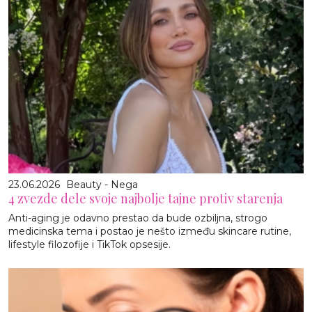
23.06.2026
Beauty - Nega
4 zvezde dele svoje najbolje tajne protiv starenja
Anti-aging je odavno prestao da bude ozbiljna, strogo
medicinska tema i postao je nešto između skincare rutine,
lifestyle filozofije i TikTok opsesije.