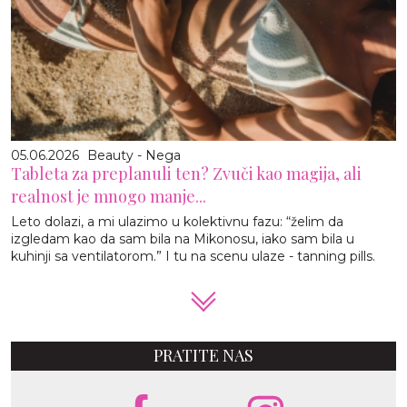
05.06.2026
Beauty - Nega
Tableta za preplanuli ten? Zvuči kao magija, ali
realnost je mnogo manje...
Leto dolazi, a mi ulazimo u kolektivnu fazu: “želim da
izgledam kao da sam bila na Mikonosu, iako sam bila u
kuhinji sa ventilatorom.” I tu na scenu ulaze - tanning pills.
PRATITE NAS