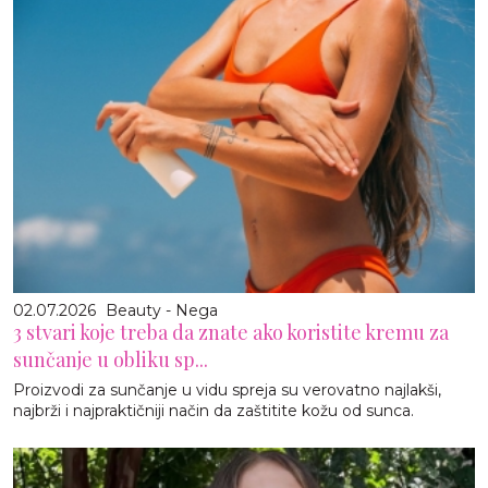
02.07.2026
Beauty - Nega
3 stvari koje treba da znate ako koristite kremu za
sunčanje u obliku sp...
Proizvodi za sunčanje u vidu spreja su verovatno najlakši,
najbrži i najpraktičniji način da zaštitite kožu od sunca.