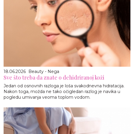
18.06.2026
Beauty - Nega
Sve što treba da znate o dehidriranoj koži
Jedan od osnovnih razloga je loša svakodnevna hidratacija.
Nakon toga, možda ne tako očigledan razlog je navika u
pogledu umivanja veoma toplom vodom.