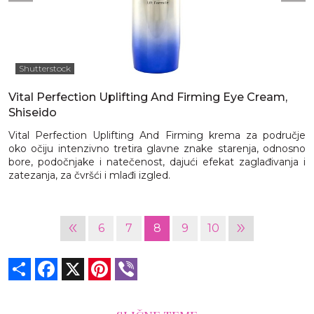
Shutterstock
Vital Perfection Uplifting And Firming Eye Cream,
Shiseido
Vital Perfection Uplifting And Firming krema za područje
oko očiju intenzivno tretira glavne znake starenja, odnosno
bore, podočnjake i natečenost, dajući efekat zaglađivanja i
zatezanja, za čvršći i mlađi izgled.
«
»
6
7
8
9
10
Share
Facebook
X
Pinterest
Viber