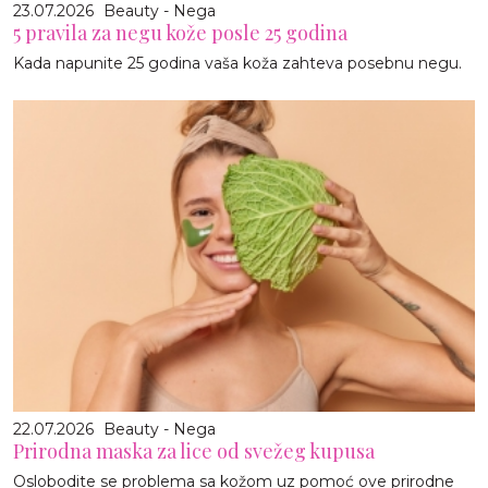
23.07.2026
Beauty - Nega
5 pravila za negu kože posle 25 godina
Kada napunite 25 godina vaša koža zahteva posebnu negu.
22.07.2026
Beauty - Nega
Prirodna maska za lice od svežeg kupusa
Oslobodite se problema sa kožom uz pomoć ove prirodne