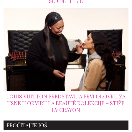
SLIČNE TEME
LOUIS VUITTON PREDSTAVLJA PRVI OLOVKU ZA
USNE U OKVIRU LA BEAUTÉ KOLEKCIJE – STIŽE
LV CRAYON
PROČITAJTE JOŠ