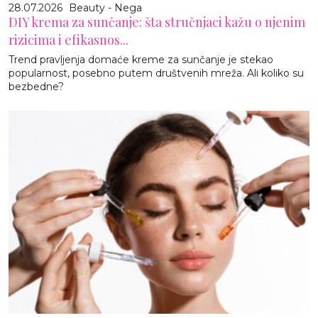
28.07.2026
Beauty - Nega
DIY krema za sunčanje: šta stručnjaci kažu o njenim
rizicima i efikasnos...
Trend pravljenja domaće kreme za sunčanje je stekao
popularnost, posebno putem društvenih mreža. Ali koliko su
bezbedne?