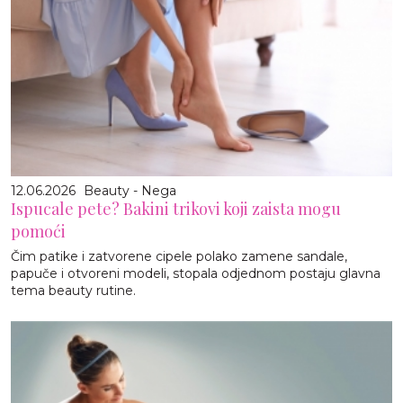
12.06.2026
Beauty - Nega
Ispucale pete? Bakini trikovi koji zaista mogu
pomoći
Čim patike i zatvorene cipele polako zamene sandale,
papuče i otvoreni modeli, stopala odjednom postaju glavna
tema beauty rutine.