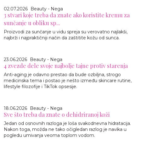
02.07.2026
Beauty - Nega
3 stvari koje treba da znate ako koristite kremu za
sunčanje u obliku sp...
Proizvodi za sunčanje u vidu spreja su verovatno najlakši,
najbrži i najpraktičniji način da zaštitite kožu od sunca.
23.06.2026
Beauty - Nega
4 zvezde dele svoje najbolje tajne protiv starenja
Anti-aging je odavno prestao da bude ozbiljna, strogo
medicinska tema i postao je nešto između skincare rutine,
lifestyle filozofije i TikTok opsesije.
18.06.2026
Beauty - Nega
Sve što treba da znate o dehidriranoj koži
Jedan od osnovnih razloga je loša svakodnevna hidratacija.
Nakon toga, možda ne tako očigledan razlog je navika u
pogledu umivanja veoma toplom vodom.