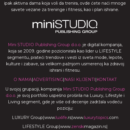
ipak aktivna dama koja voli da trenira, ovde ćete naći mnoge
savete vezane za treninge i fitness, kao i plan ishrane.
Mini STUDIO Publishing Group d.o.o.
je digital kompanija,
koja se 2009. godine pozicionirala kao lider u LIFESTYLE
segmentu, prateći trendove i vesti iz sveta mode, lepote,
kulture i zabave, sa velikom pažnjom usmerenoj ka zdravoj
ishrani i fitnesu.
O NAMA
|
ADVERTISING
|
NASI KLIJENTI
|
KONTAKT
U svojoj grupaciji, kompanija
Mini STUDIO Publishing Group
d.o.o.
je svoj portfolio uspešno proširila na Luxury, Lifestyle i
Living segment, gde je više od decenije zadržala vodeću
poziciju:
LUXURY Group
|
www.
luxlife
.rs
|
www.
luxurytopics
.com
LIFESTYLE Group
|
www.
zenski
magazin.rs
|