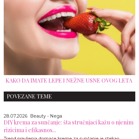
KAKO DA IMATE LEPE I NEŽNE USNE OVOG LETA
POVEZANE TEME
28.07.2026
Beauty - Nega
DIY krema za sunčanje: šta stručnjaci kažu o njenim
rizicima i efikasnos...
Trend pravljenja domaće kreme za sunčanje je stekao