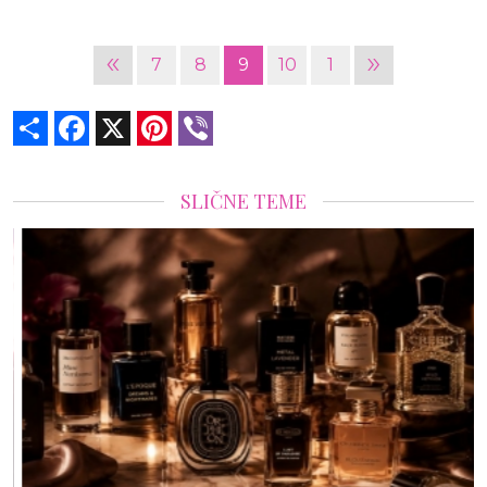
«
»
7
8
9
10
1
Share
Facebook
X
Pinterest
Viber
SLIČNE TEME