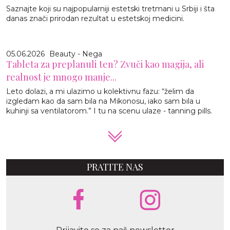
Saznajte koji su najpopularniji estetski tretmani u Srbiji i šta
danas znači prirodan rezultat u estetskoj medicini.
05.06.2026
Beauty - Nega
Tableta za preplanuli ten? Zvuči kao magija, ali
realnost je mnogo manje...
Leto dolazi, a mi ulazimo u kolektivnu fazu: “želim da
izgledam kao da sam bila na Mikonosu, iako sam bila u
kuhinji sa ventilatorom.” I tu na scenu ulaze - tanning pills.
PRATITE NAS