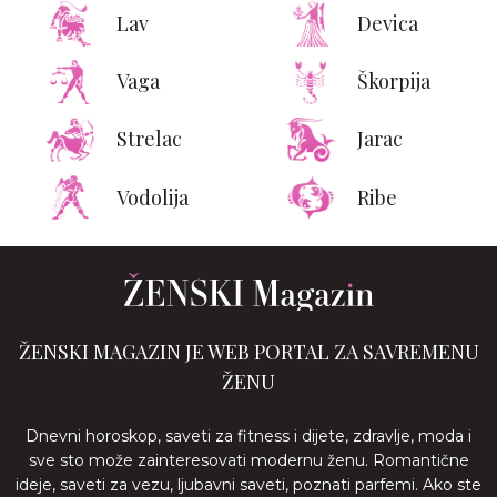
Lav
Devica
Vaga
Škorpija
Strelac
Jarac
Vodolija
Ribe
ŽENSKI MAGAZIN JE WEB PORTAL ZA SAVREMENU
ŽENU
Dnevni horoskop, saveti za fitness i dijete, zdravlje, moda i
sve sto može zainteresovati modernu ženu. Romantične
ideje, saveti za vezu, ljubavni saveti, poznati parfemi. Ako ste