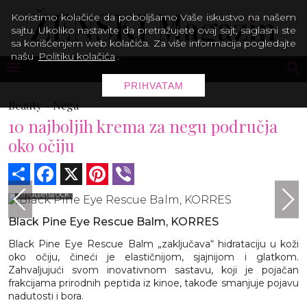
Koristimo kolačiće da poboljšamo Vaše iskustvo na našem
sajtu. Ukoliko nastavite da pretražujete ovaj sajt, saglasni ste
sa korišćenjem web kolačića. Za više informacija pogledajte
našu
Politiku kolačića
.
PRIHVATAM
Beauty -
Nega
10 najboljih krema za negu područja
oko očiju
Share
Facebook
X
Pinterest
Viber
Shutterstock
Black Pine Eye Rescue Balm, KORRES
Black Pine Eye Rescue Balm „zaključava“ hidrataciju u koži
oko očiju, čineći je elastičnijom, sjajnijom i glatkom.
Zahvaljujući svom inovativnom sastavu, koji je pojačan
frakcijama prirodnih peptida iz kinoe, takođe smanjuje pojavu
nadutosti i bora.