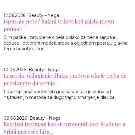
12.06.2026
Beauty - Nega
Ispucale pete? Bakini trikovi koji zaista mogu
pomoći
Čim patike i zatvorene cipele polako zamene sandale,
papuče i otvoreni modeli, stopala odjednom postaju glavna
tema beauty rutine.
10.06.2026
Beauty - Nega
Lasersko uklanjanje dlaka: 5 mitova u koje treba da
prestanete da veruje...
Laser epilacija poslednjih godina postala je jedna od
najtraženijih metoda za dugotrajno smanjenje dlačica.
09.06.2026
Beauty - Nega
Estetski tretmani koji su promenili sve: šta žene u
Srbiji najčešće bira...