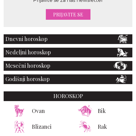
Prijavite se za naš newsletter
PRIJAVITE SE
Dnevni horoskop
Nedeljni horoskop
Mesečni horoskop
Godišnji horoskop
HOROSKOP
Ovan
Bik
Blizanci
Rak