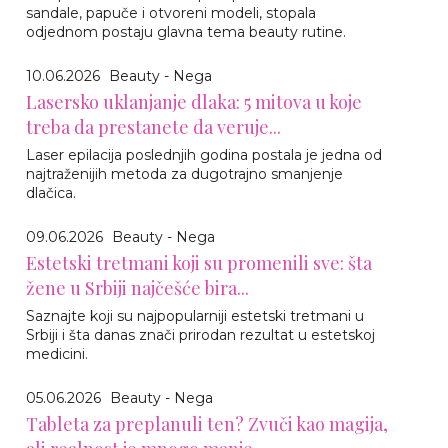
sandale, papuče i otvoreni modeli, stopala
odjednom postaju glavna tema beauty rutine.
10.06.2026
Beauty - Nega
Lasersko uklanjanje dlaka: 5 mitova u koje
treba da prestanete da veruje...
Laser epilacija poslednjih godina postala je jedna od
najtraženijih metoda za dugotrajno smanjenje
dlačica.
09.06.2026
Beauty - Nega
Estetski tretmani koji su promenili sve: šta
žene u Srbiji najčešće bira...
Saznajte koji su najpopularniji estetski tretmani u
Srbiji i šta danas znači prirodan rezultat u estetskoj
medicini.
05.06.2026
Beauty - Nega
Tableta za preplanuli ten? Zvuči kao magija,