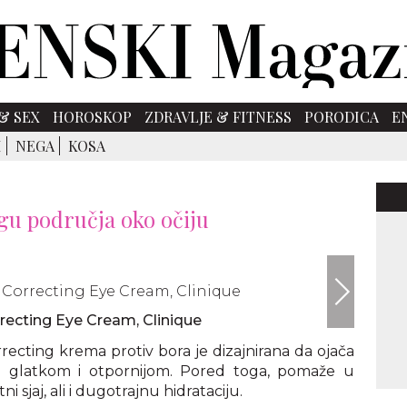
& SEX
HOROSKOP
ZDRAVLJE & FITNESS
PORODICA
E
I
NEGA
KOSA
gu područja oko očiju
Shutte
rrecting Eye Cream, Clinique
recting krema protiv bora je dizajnirana da ojača
jivo glatkom i otpornijom. Pored toga, pomaže u
ni sjaj, ali i dugotrajnu hidrataciju.