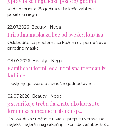
5 pravila za negu kože posle 25 godina
Kada napunite 25 godina vaša koža zahteva
posebnu negu.
22.07.2026
Beauty - Nega
Prirodna maska za lice od svežeg kupusa
Oslobodite se problema sa kožom uz pomoć ove
prirodne maske.
08.07.2026
Beauty - Nega
Kamilica u formi leda: mini spa tretman iz
kuhinje
Pravljenje je skoro pa smešno jednostavno…
02.07.2026
Beauty - Nega
3 stvari koje treba da znate ako koristite
kremu za sunčanje u obliku sp...
Proizvodi za sunčanje u vidu spreja su verovatno
najlakši, najbrži i najpraktičniji način da zaštitite kožu