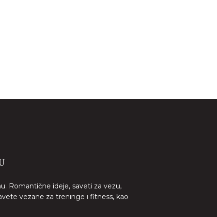
U
nu. Romantične ideje, saveti za vezu,
avete vezane za treninge i fitness, kao