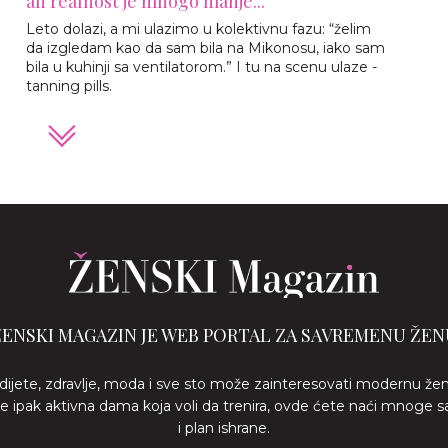
ali realnost je mnogo manje...
Leto dolazi, a mi ulazimo u kolektivnu fazu: “želim
da izgledam kao da sam bila na Mikonosu, iako sam
bila u kuhinji sa ventilatorom.” I tu na scenu ulaze -
tanning pills.
ŽENSKI MAGAZIN JE WEB PORTAL ZA SAVREMENU ŽEN
 dijete, zdravlje, moda i sve sto može zainteresovati modernu že
ste ipak aktivna dama koja voli da trenira, ovde ćete naći mnoge s
i plan ishrane.