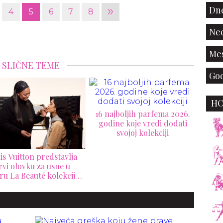
»
Dne
4
5
6
7
8
Ned
Mes
SLIČNE TEME
God
H
ajboljih parfema 2026.
ine koje vredi dodati
Louis Vuitton pretvorio
svojoj kolekciji
Kaliforniju u luksuzni
kolekcionarski san od
9.000 evra
Al
n
Va