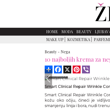
HOME
MODA
BEAUTY
LJUBAV 
MAKE UP
KOZMETIKA
PARFEM
Beauty -
Nega
10 najboljih krema za ne
Share
Facebook
X
Pinterest
Viber
Shutterstock
Smart Clinical Repair Wrinkle Co
Smart Clinical Repair Wrinkle Cor
kožu oko očiju, čineći je vidl
smanjenju linija i bora, nudi trenut