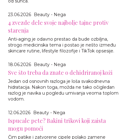
od sunca.
23.06.2026
Beauty - Nega
4 zvezde dele svoje najbolje tajne protiv
starenja
Anti-aging je odavno prestao da bude ozbiljna,
strogo medicinska tema i postao je nešto između
skincare rutine, lifestyle filozofije i TikTok opsesije.
18.06.2026
Beauty - Nega
Sve što treba da znate o dehidriranoj koži
Jedan od osnovnih razloga je loša svakodnevna
hidratacija. Nakon toga, možda ne tako očigledan
razlog je navika u pogledu umivanja veoma toplom
vodom.
12.06.2026
Beauty - Nega
Ispucale pete? Bakini trikovi koji zaista
mogu pomoći
Čim patike i zatvorene cipele polako zamene