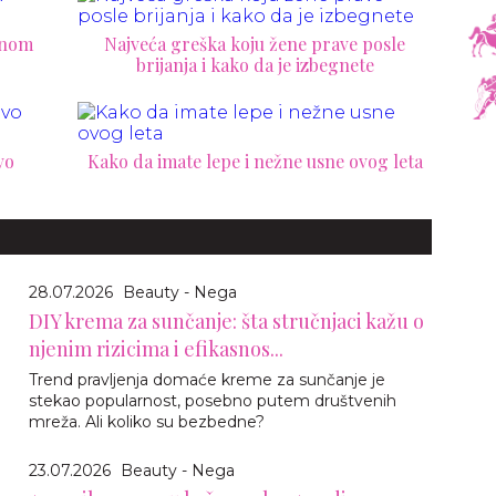
dnom
Najveća greška koju žene prave posle
brijanja i kako da je izbegnete
vo
Kako da imate lepe i nežne usne ovog leta
28.07.2026
Beauty - Nega
DIY krema za sunčanje: šta stručnjaci kažu o
njenim rizicima i efikasnos...
Trend pravljenja domaće kreme za sunčanje je
stekao popularnost, posebno putem društvenih
mreža. Ali koliko su bezbedne?
23.07.2026
Beauty - Nega