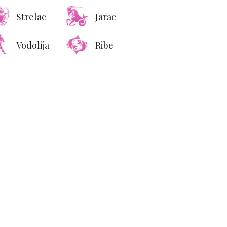
Strelac
Jarac
Vodolija
Ribe