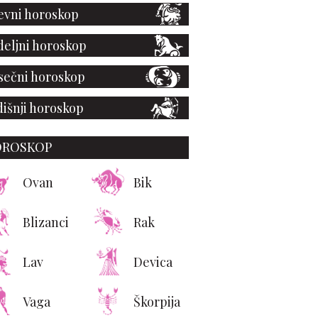
vni horoskop
eljni horoskop
ečni horoskop
išnji horoskop
OROSKOP
Ovan
Bik
Blizanci
Rak
Dakota Džonson i
eksander Skarsgard
ova su zaštitna lica
Lav
Devica
lentino Beauty mirisa
Vendetta
Vaga
Škorpija