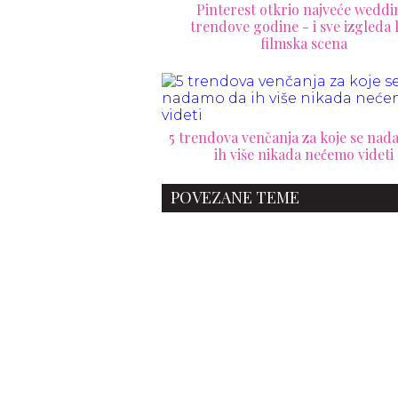
Pinterest otkrio najveće weddi
trendove godine - i sve izgleda
filmska scena
5 trendova venčanja za koje se na
ih više nikada nećemo videti
POVEZANE TEME