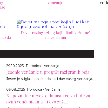
ng
venčanju
 kao
Devet razloga zbog kojih ljudi kažu "ne"
damo da
na venčanju
29.10.2025
Porodica - Venčanje
Jesenje venčanje u pregršt razigranih boja
Jesen je stigla, a polako dolazi i dan vašeg venčanja.
06.08.2025
Porodica - Venčanje
Najpoznatije neveste današnjice su lude za
ovim venčanicama – i evo zašt...