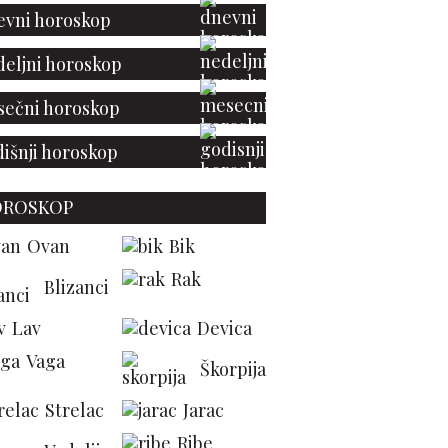
vni horoskop
eljni horoskop
ečni horoskop
išnji horoskop
OROSKOP
Ovan
Bik
ta kojom je Maradona
Rak
isao istoriju Mundijala
Blizanci
na aukciju – očekuje se
na veća od 10 miliona
Lav
Devica
dolara
Vaga
Škorpija
Strelac
Jarac
Ribe