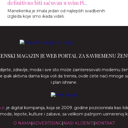
definitivno biti sačuvan u svim Pi...
Manekenka je imala jedan od najlepših svadbenih
izgleda koje smo ikada videli.
ŽENSKI MAGAZIN JE WEB PORTAL ZA SAVREMENU ŽEN
 dijete, zdravlje, moda i sve sto može zainteresovati modernu že
ste ipak aktivna dama koja voli da trenira, ovde ćete naći mnoge s
i plan ishrane.
.o.
je digital kompanija, koja se 2009. godine pozicionirala kao 
a mode, lepote, kulture i zabave, sa velikom pažnjom usmerenoj ka z
O NAMA
|
ADVERTISING
|
NASI KLIJENTI
|
KONTAKT