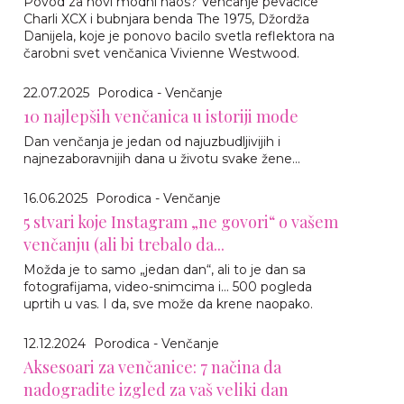
Povod za novi modni haos? Venčanje pevačice
Charli XCX i bubnjara benda The 1975, Džordža
Danijela, koje je ponovo bacilo svetla reflektora na
čarobni svet venčanica Vivienne Westwood.
22.07.2025
Porodica - Venčanje
10 najlepših venčanica u istoriji mode
Dan venčanja je jedan od najuzbudljivijih i
najnezaboravnijih dana u životu svake žene...
16.06.2025
Porodica - Venčanje
5 stvari koje Instagram „ne govori“ o vašem
venčanju (ali bi trebalo da...
Možda je to samo „jedan dan“, ali to je dan sa
fotografijama, video-snimcima i... 500 pogleda
uprtih u vas. I da, sve može da krene naopako.
12.12.2024
Porodica - Venčanje
Aksesoari za venčanice: 7 načina da
nadogradite izgled za vaš veliki dan