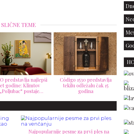
Dne
Ned
SLIČNE TEME
Mes
God
H
digo 1530 predstavlja
Skulptura skrivana 150
Lop
ekilu odležalu čak 15
godina prodata za samo 15
isp
godina
minuta: Remek-delo
ide 
inspirisano antičkom
ce
Grčkom oborilo rekord na
aukciji Sotheby's
Najpopularnije pesme za prvi ples na