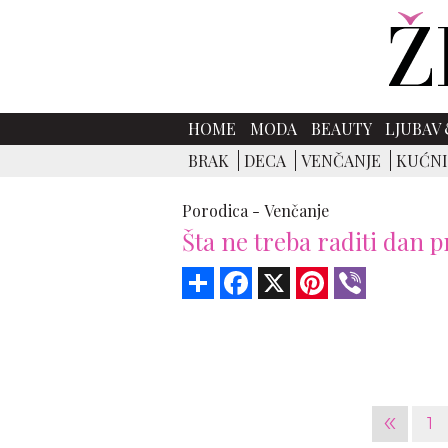
HOME
MODA
BEAUTY
LJUBAV 
BRAK
DECA
VENČANJE
KUĆNI
Porodica -
Venčanje
Šta ne treba raditi dan 
Share
Facebook
X
Pinterest
Viber
«
1