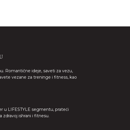
U
nu. Romantične ideje, saveti za vezu,
avete vezane za treninge i fitness, kao
lider u LIFESTYLE segmentu, prateći
dravoj ishrani i fitnesu.