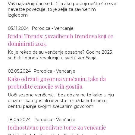
Vaš najvažniji dan se bliži, a ako postoji nešto što sve
neveste povezuje, to je želja za savršenim
izgledom!
05.11.2024
Porodica - Venčanje
Bridal Trends: 5 svadbenih trendova koji će
dominirati 2025.
Ko je rekao da su venčanja dosadna? Godina 2025.
se bliži i donosi revoluciju u svetu venčanja.
02.05.2024
Porodica - Venčanje
Kako održati govor na venčanju, tako da
probudite emocije svih gostiju
Uoči sezone venčanja, i bez obzira na to kako u nju
ulazite - kao gost ili nevesta - možda ćete biti u
centru pažnje svojim svečanim govorom.
18.04.2024
Porodica - Venčanje
Jednostavno predivne torte za venčanje