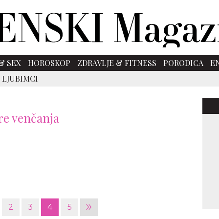
& SEX
HOROSKOP
ZDRAVLJE & FITNESS
PORODICA
E
 LJUBIMCI
pre venčanja
»
2
3
4
5