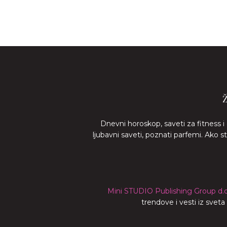
Dnevni horoskop, saveti za fitness i
ljubavni saveti, poznati parfemi. Ako 
Mini STUDIO Publishing Group d.o
trendove i vesti iz svet