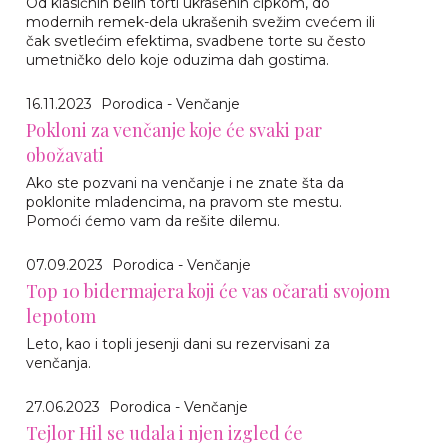
Od klasičnih belih torti ukrašenih čipkom, do
modernih remek-dela ukrašenih svežim cvećem ili
čak svetlećim efektima, svadbene torte su često
umetničko delo koje oduzima dah gostima.
16.11.2023
Porodica - Venčanje
Pokloni za venčanje koje će svaki par
obožavati
Ako ste pozvani na venčanje i ne znate šta da
poklonite mladencima, na pravom ste mestu.
Pomoći ćemo vam da rešite dilemu.
07.09.2023
Porodica - Venčanje
Top 10 bidermajera koji će vas očarati svojom
lepotom
Leto, kao i topli jesenji dani su rezervisani za
venčanja.
27.06.2023
Porodica - Venčanje
Tejlor Hil se udala i njen izgled će