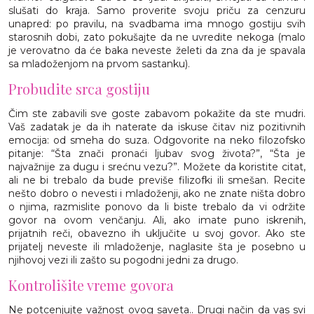
slušati do kraja. Samo proverite svoju priču za cenzuru
unapred: po pravilu, na svadbama ima mnogo gostiju svih
starosnih dobi, zato pokušajte da ne uvredite nekoga (malo
je verovatno da će baka neveste želeti da zna da je spavala
sa mladoženjom na prvom sastanku).
Probudite srca gostiju
Čim ste zabavili sve goste zabavom pokažite da ste mudri.
Vaš zadatak je da ih naterate da iskuse čitav niz pozitivnih
emocija: od smeha do suza. Odgovorite na neko filozofsko
pitanje: “Šta znači pronaći ljubav svog života?”, “Šta je
najvažnije za dugu i srećnu vezu?”. Možete da koristite citat,
ali ne bi trebalo da bude previše filizofki ili smešan. Recite
nešto dobro o nevesti i mladoženji, ako ne znate ništa dobro
o njima, razmislite ponovo da li biste trebalo da vi održite
govor na ovom venčanju. Ali, ako imate puno iskrenih,
prijatnih reči, obavezno ih uključite u svoj govor. Ako ste
prijatelj neveste ili mladoženje, naglasite šta je posebno u
njihovoj vezi ili zašto su pogodni jedni za drugo.
Kontrolišite vreme govora
Ne potcenjujte važnost ovog saveta.. Drugi način da vas svi