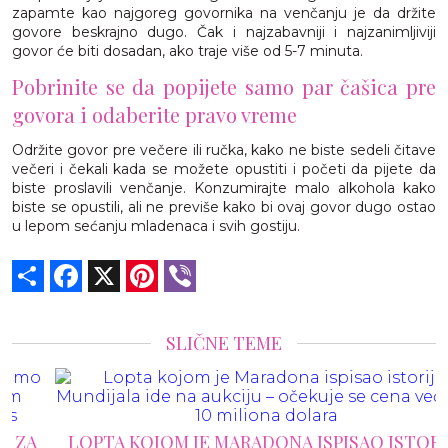
zapamte kao najgoreg govornika na venčanju je da držite
govore beskrajno dugo. Čak i najzabavniji i najzanimljiviji
govor će biti dosadan, ako traje više od 5-7 minuta.
Pobrinite se da popijete samo par čašica pre
govora i odaberite pravo vreme
Održite govor pre večere ili ručka, kako ne biste sedeli čitave
večeri i čekali kada se možete opustiti i početi da pijete da
biste proslavili venčanje. Konzumirajte malo alkohola kako
biste se opustili, ali ne previše kako bi ovaj govor dugo ostao
u lepom sećanju mladenaca i svih gostiju.
Share
Facebook
X
Pinterest
Viber
SLIČNE TEME
LOPTA KOJOM JE MARADONA ISPISAO ISTORIJU