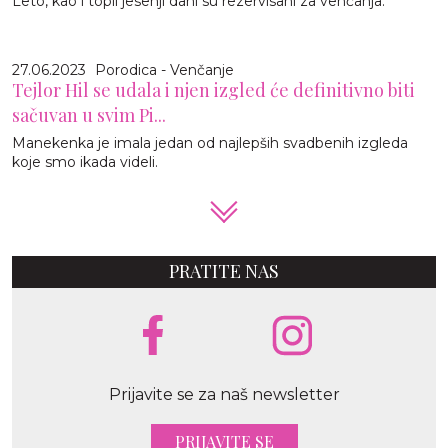
Leto, kao i topli jesenji dani su rezervisani za venčanja.
27.06.2023
Porodica - Venčanje
Tejlor Hil se udala i njen izgled će definitivno biti
sačuvan u svim Pi...
Manekenka je imala jedan od najlepših svadbenih izgleda
koje smo ikada videli.
PRATITE NAS
Prijavite se za naš newsletter
PRIJAVITE SE