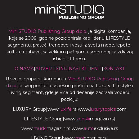
Mini STUDIO Publishing Group d.o.o.
je digital kompanija,
koja se 2009. godine pozicionirala kao lider u LIFESTYLE
segmentu, prateći trendove i vesti iz sveta mode, lepote,
kulture i zabave, sa velikom pažnjom usmerenoj ka zdravoj
ishrani i fitnesu.
O NAMA
|
ADVERTISING
|
NASI KLIJENTI
|
KONTAKT
U svojoj grupaciji, kompanija
Mini STUDIO Publishing Group
d.o.o.
je svoj portfolio uspešno proširila na Luxury, Lifestyle i
Living segment, gde je više od decenije zadržala vodeću
poziciju:
LUXURY Group
|
www.
luxlife
.rs
|
www.
luxurytopics
.com
LIFESTYLE Group
|
www.
zenski
magazin.rs
|
www.
muski
magazin.rs
|
www.
auto
exclusive.rs
LIVING Group
|
www.
moj
enterijer.rs
|