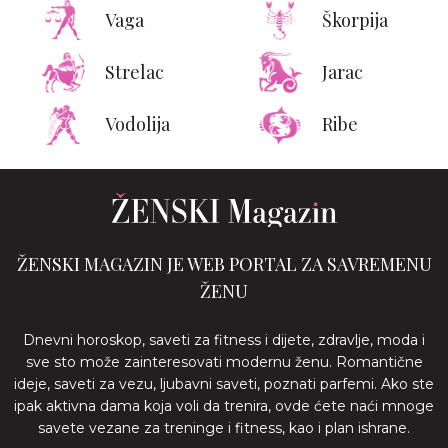
Vaga
Škorpija
Strelac
Jarac
Vodolija
Ribe
ŽENSKI MAGAZIN JE WEB PORTAL ZA SAVREMENU
ŽENU
Dnevni horoskop, saveti za fitness i dijete, zdravlje, moda i
sve sto može zainteresovati modernu ženu. Romantične
ideje, saveti za vezu, ljubavni saveti, poznati parfemi. Ako ste
ipak aktivna dama koja voli da trenira, ovde ćete naći mnoge
savete vezane za treninge i fitness, kao i plan ishrane.