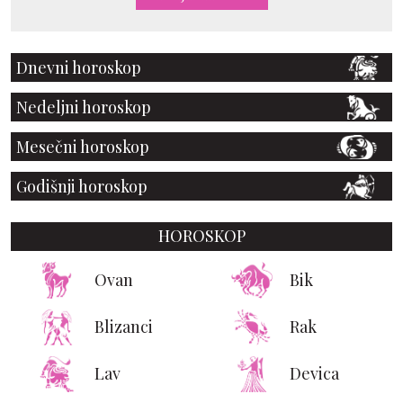
Dnevni horoskop
Nedeljni horoskop
Mesečni horoskop
Godišnji horoskop
HOROSKOP
Ovan
Bik
Blizanci
Rak
Lav
Devica