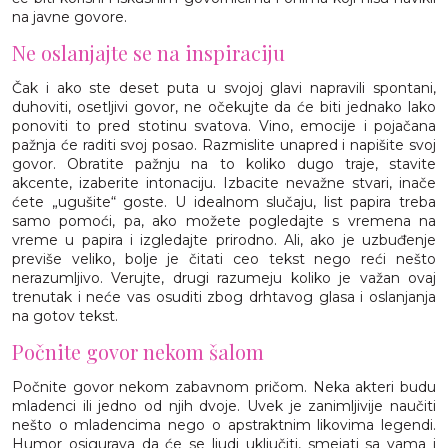
na javne govore.
Ne oslanjajte se na inspiraciju
Čak i ako ste deset puta u svojoj glavi napravili spontani,
duhoviti, osetljivi govor, ne očekujte da će biti jednako lako
ponoviti to pred stotinu svatova. Vino, emocije i pojačana
pažnja će raditi svoj posao. Razmislite unapred i napišite svoj
govor. Obratite pažnju na to koliko dugo traje, stavite
akcente, izaberite intonaciju. Izbacite nevažne stvari, inače
ćete „ugušite“ goste. U idealnom slučaju, list papira treba
samo pomoći, pa, ako možete pogledajte s vremena na
vreme u papira i izgledajte prirodno. Ali, ako je uzbuđenje
previše veliko, bolje je čitati ceo tekst nego reći nešto
nerazumljivo. Verujte, drugi razumeju koliko je važan ovaj
trenutak i neće vas osuditi zbog drhtavog glasa i oslanjanja
na gotov tekst.
Počnite govor nekom šalom
Počnite govor nekom zabavnom pričom. Neka akteri budu
mladenci ili jedno od njih dvoje. Uvek je zanimljivije naučiti
nešto o mladencima nego o apstraktnim likovima legendi.
Humor osigurava da će se ljudi uključiti, smejati sa vama i