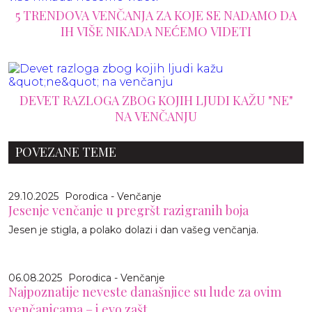
5 TRENDOVA VENČANJA ZA KOJE SE NADAMO DA
IH VIŠE NIKADA NEĆEMO VIDETI
DEVET RAZLOGA ZBOG KOJIH LJUDI KAŽU "NE"
NA VENČANJU
POVEZANE TEME
29.10.2025
Porodica - Venčanje
Jesenje venčanje u pregršt razigranih boja
Jesen je stigla, a polako dolazi i dan vašeg venčanja.
06.08.2025
Porodica - Venčanje
Najpoznatije neveste današnjice su lude za ovim
venčanicama – i evo zašt...