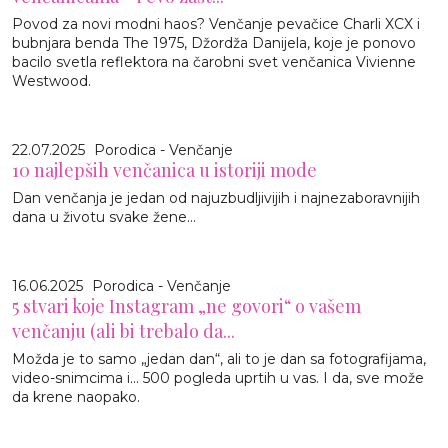
Povod za novi modni haos? Venčanje pevačice Charli XCX i
bubnjara benda The 1975, Džordža Danijela, koje je ponovo
bacilo svetla reflektora na čarobni svet venčanica Vivienne
Westwood.
22.07.2025
Porodica - Venčanje
10 najlepših venčanica u istoriji mode
Dan venčanja je jedan od najuzbudljivijih i najnezaboravnijih
dana u životu svake žene...
16.06.2025
Porodica - Venčanje
5 stvari koje Instagram „ne govori“ o vašem
venčanju (ali bi trebalo da...
Možda je to samo „jedan dan“, ali to je dan sa fotografijama,
video-snimcima i... 500 pogleda uprtih u vas. I da, sve može
da krene naopako.