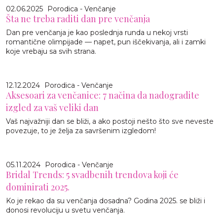
02.06.2025
Porodica - Venčanje
Šta ne treba raditi dan pre venčanja
Dan pre venčanja je kao poslednja runda u nekoj vrsti
romantične olimpijade — napet, pun iščekivanja, ali i zamki
koje vrebaju sa svih strana.
12.12.2024
Porodica - Venčanje
Aksesoari za venčanice: 7 načina da nadogradite
izgled za vaš veliki dan
Vaš najvažniji dan se bliži, a ako postoji nešto što sve neveste
povezuje, to je želja za savršenim izgledom!
05.11.2024
Porodica - Venčanje
Bridal Trends: 5 svadbenih trendova koji će
dominirati 2025.
Ko je rekao da su venčanja dosadna? Godina 2025. se bliži i
donosi revoluciju u svetu venčanja.