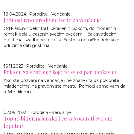
18.04.2024
Porodica - Venčanje
Jednostavno predivne torte za venčanje
Od klasičnih belih torti ukrašenih čipkom, do modernih
remek-dela ukrašenih svežim cvećem ili čak svetlećim
efektima, svadbene torte su često umetničko delo koje
oduzima dah gostima.
16.11.2023
Porodica - Venčanje
Pokloni za venčanje koje će svaki par obožavati
Ako ste pozvani na venčanje i ne znate šta da poklonite
mladencima, na pravom ste mestu. Pomoći ćemo vam da
rešite dilemu.
07.09.2023
Porodica - Venčanje
Top 10 bidermajera koji će vas očarati svojom
lepotom