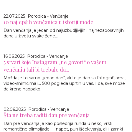
22.07.2025
Porodica - Venčanje
10 najlepših venčanica u istoriji mode
Dan venčanja je jedan od najuzbudljivijih i najnezaboravnijih
dana u životu svake žene...
16.06.2025
Porodica - Venčanje
5 stvari koje Instagram „ne govori“ o vašem
venčanju (ali bi trebalo da...
Možda je to samo „jedan dan“, ali to je dan sa fotografijama,
video-snimcima i... 500 pogleda uprtih u vas. I da, sve može
da krene naopako.
02.06.2025
Porodica - Venčanje
Šta ne treba raditi dan pre venčanja
Dan pre venčanja je kao poslednja runda u nekoj vrsti
romantične olimpijade — napet, pun iščekivanja, ali i zamki