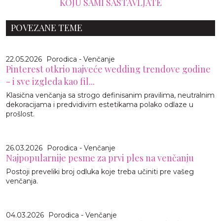
KOJU SAMI SASTAVLJATE
POVEZANE TEME
22.05.2026
Porodica - Venčanje
Pinterest otkrio najveće wedding trendove godine
- i sve izgleda kao fil...
Klasična venčanja sa strogo definisanim pravilima, neutralnim
dekoracijama i predvidivim estetikama polako odlaze u
prošlost.
26.03.2026
Porodica - Venčanje
Najpopularnije pesme za prvi ples na venčanju
Postoji preveliki broj odluka koje treba učiniti pre vašeg
venčanja.
04.03.2026
Porodica - Venčanje