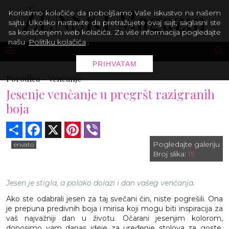
Koristimo kolačiće da poboljšamo Vaše iskustvo na našem
sajtu. Ukoliko nastavite da pretražujete ovaj sajt, saglasni ste
sa korišćenjem web kolačića. Za više informacija pogledajte
našu
Politiku kolačića
.
PRIHVATAM
Porodica -
Venčanje
Jesenje venčanje u pregršt razigranih
boja
Share
Facebook
X
Pinterest
Viber
Pogledajte galeriju
envato
Broj slika:
15
Jesen je stigla, a polako dolazi i dan vašeg venčanja.
Ako ste odabrali jesen za taj svečani čin, niste pogrešili. Ona
je prepuna predivnih boja i mirisa koji mogu biti inspiracija za
vaš najvažniji dan u životu. Očarani jesenjim kolorom,
donosimo vam danas ideje za uređenje stolova za goste,