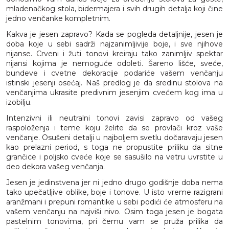
mladenačkog stola, bidermajera i svih drugih detalja koji čine
jedno venčanke kompletnim.
Kakva je jesen zapravo? Kada se pogleda detaljnije, jesen je
doba koje u sebi sadrži najzanimljivije boje, i sve njihove
nijanse. Crveni i žuti tonovi kreiraju tako zanimljiv spektar
nijansi kojima je nemoguće odoleti. Šareno lišće, sveće,
bundeve i cvetne dekoracije podariće vašem venčanju
istinski jesenji osećaj. Naš predlog je da sredinu stolova na
venčanjima ukrasite predivnim jesenjim cvećem kog ima u
izobilju.
Intenzivni ili neutralni tonovi zavisi zapravo od vašeg
raspoloženja i teme koju želite da se provlači kroz vaše
venčanje. Osušeni detalji u najboljem svetlu dočaravaju jesen
kao prelazni period, s toga ne propustite priliku da sitne
grančice i poljsko cveće koje se sasušilo na vetru uvrstite u
deo dekora vašeg venčanja.
Jesen je jedinstvena jer ni jedno drugo godišnje doba nema
tako upečatljive oblike, boje i tonove. U isto vreme razigrani
aranžmani i prepuni romantike u sebi podići će atmosferu na
vašem venčanju na najviši nivo. Osim toga jesen je bogata
pastelnim tonovima, pri čemu vam se pruža prilika da