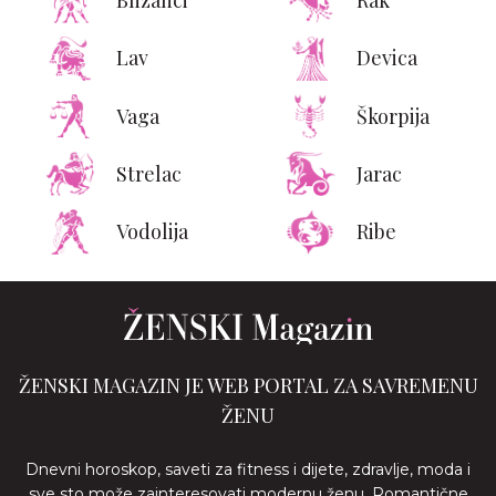
Blizanci
Rak
Lav
Devica
Vaga
Škorpija
Strelac
Jarac
Vodolija
Ribe
ŽENSKI MAGAZIN JE WEB PORTAL ZA SAVREMENU
ŽENU
Dnevni horoskop, saveti za fitness i dijete, zdravlje, moda i
sve sto može zainteresovati modernu ženu. Romantične