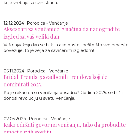
koje vrebaju sa svih strana.
12.12.2024
Porodica - Venčanje
Aksesoari za venčanice: 7 načina da nadogradite
izgled za vaš veliki dan
Vaš najvažniji dan se bliži, a ako postoji nešto što sve neveste
povezuje, to je želja za savršenim izgledom!
05.11.2024
Porodica - Venčanje
Bridal Trends: 5 svadbenih trendova koji će
dominirati 2025.
Ko je rekao da su venčanja dosadna? Godina 2025. se bliži i
donosi revoluciju u svetu venčanja.
02.05.2024
Porodica - Venčanje
Kako održati govor na venčanju, tako da probudite
emocije svih gostiju