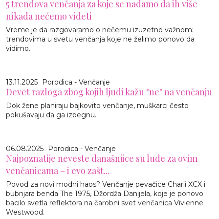
5 trendova venčanja za koje se nadamo da ih više
nikada nećemo videti
Vreme je da razgovaramo o nečemu izuzetno važnom:
trendovima u svetu venčanja koje ne želimo ponovo da
vidimo.
13.11.2025
Porodica - Venčanje
Devet razloga zbog kojih ljudi kažu "ne" na venčanju
Dok žene planiraju bajkovito venčanje, muškarci često
pokušavaju da ga izbegnu.
06.08.2025
Porodica - Venčanje
Najpoznatije neveste današnjice su lude za ovim
venčanicama – i evo zašt...
Povod za novi modni haos? Venčanje pevačice Charli XCX i
bubnjara benda The 1975, Džordža Danijela, koje je ponovo
bacilo svetla reflektora na čarobni svet venčanica Vivienne
Westwood.