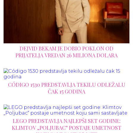
DEJVID BEKAM JE DOBIO POKLON OD
PRIJATELJA VREDAN 26 MILIONA DOLARA
CÓDIGO 1530 PREDSTAVLJA TEKILU ODLEŽALU
ČAK 15 GODINA
LEGO PREDSTAVLJA NAJLEPŠI SET GODINE:
KLIMTOV „POLJUBAC“ POSTAJE UMETNOST