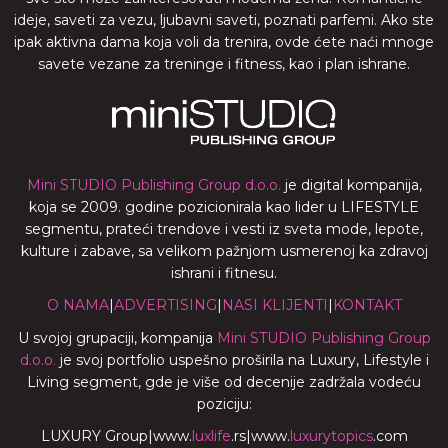
ideje, saveti za vezu, ljubavni saveti, poznati parfemi. Ako ste
ipak aktivna dama koja voli da trenira, ovde ćete naći mnoge
savete vezane za treninge i fitness, kao i plan ishrane.
Mini STUDIO Publishing Group d.o.o.
je digital kompanija,
koja se 2009. godine pozicionirala kao lider u LIFESTYLE
segmentu, prateći trendove i vesti iz sveta mode, lepote,
kulture i zabave, sa velikom pažnjom usmerenoj ka zdravoj
ishrani i fitnesu.
O NAMA
|
ADVERTISING
|
NASI KLIJENTI
|
KONTAKT
U svojoj grupaciji, kompanija
Mini STUDIO Publishing Group
d.o.o.
je svoj portfolio uspešno proširila na Luxury, Lifestyle i
Living segment, gde je više od decenije zadržala vodeću
poziciju:
LUXURY Group
|
www.
luxlife
.rs
|
www.
luxurytopics
.com