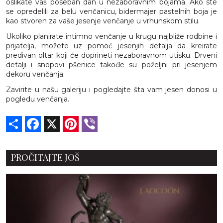
oslikate vaš poseban dan u nezaboravnim bojama. Ako ste
se opredelili za belu venčanicu, bidermajer pastelnih boja je
kao stvoren za vaše jesenje venčanje u vrhunskom stilu.
Ukoliko planirate intimno venčanje u krugu najbliže rodbine i
prijatelja, možete uz pomoć jesenjih detalja da kreirate
predivan oltar koji će doprineti nezaboravnom utisku. Drveni
detalji i snopovi pšenice takođe su poželjni pri jesenjem
dekoru venčanja.
Zavirite u našu galeriju i pogledajte šta vam jesen donosi u
pogledu venčanja.
Share
Facebook
X
Pinterest
Viber
PROČITAJTE JOŠ