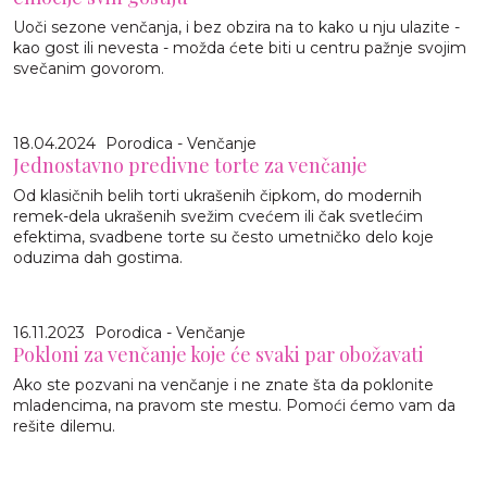
Uoči sezone venčanja, i bez obzira na to kako u nju ulazite -
kao gost ili nevesta - možda ćete biti u centru pažnje svojim
svečanim govorom.
18.04.2024
Porodica - Venčanje
Jednostavno predivne torte za venčanje
Od klasičnih belih torti ukrašenih čipkom, do modernih
remek-dela ukrašenih svežim cvećem ili čak svetlećim
efektima, svadbene torte su često umetničko delo koje
oduzima dah gostima.
16.11.2023
Porodica - Venčanje
Pokloni za venčanje koje će svaki par obožavati
Ako ste pozvani na venčanje i ne znate šta da poklonite
mladencima, na pravom ste mestu. Pomoći ćemo vam da
rešite dilemu.