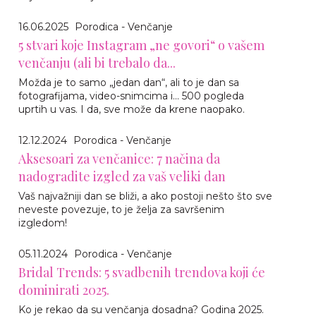
16.06.2025
Porodica - Venčanje
5 stvari koje Instagram „ne govori“ o vašem
venčanju (ali bi trebalo da...
Možda je to samo „jedan dan“, ali to je dan sa
fotografijama, video-snimcima i... 500 pogleda
uprtih u vas. I da, sve može da krene naopako.
12.12.2024
Porodica - Venčanje
Aksesoari za venčanice: 7 načina da
nadogradite izgled za vaš veliki dan
Vaš najvažniji dan se bliži, a ako postoji nešto što sve
neveste povezuje, to je želja za savršenim
izgledom!
05.11.2024
Porodica - Venčanje
Bridal Trends: 5 svadbenih trendova koji će
dominirati 2025.
Ko je rekao da su venčanja dosadna? Godina 2025.