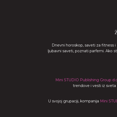
Dnevni horoskop, saveti za fitness i
ljubavni saveti, poznati parfemi. Ako 
Mini STUDIO Publishing Group d.o
trendove i vesti iz svet
U svojoj grupaciji, kompanija
Mini STU