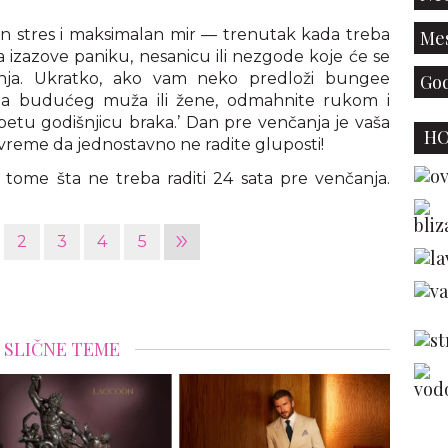
an stres i maksimalan mir — trenutak kada treba
Mes
 izazove paniku, nesanicu ili nezgode koje će se
nja. Ukratko, ako vam neko predloži bungee
God
alima budućeg muža ili žene, odmahnite rukom i
a petu godišnjicu braka.’ Dan pre venčanja je vaša
H
še vreme da jednostavno ne radite gluposti!
tome šta ne treba raditi 24 sata pre venčanja.
»
2
3
4
5
SLIČNE TEME