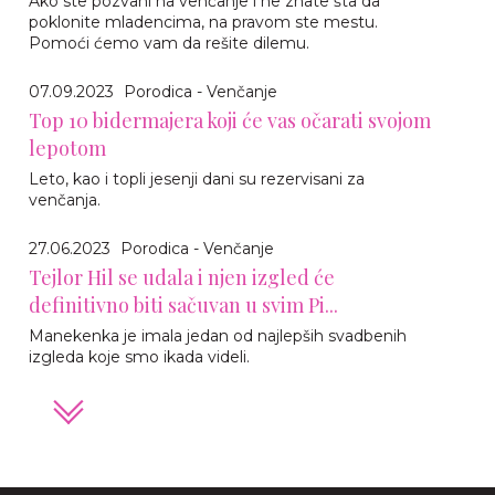
Ako ste pozvani na venčanje i ne znate šta da
poklonite mladencima, na pravom ste mestu.
Pomoći ćemo vam da rešite dilemu.
07.09.2023
Porodica - Venčanje
Top 10 bidermajera koji će vas očarati svojom
lepotom
Leto, kao i topli jesenji dani su rezervisani za
venčanja.
27.06.2023
Porodica - Venčanje
Tejlor Hil se udala i njen izgled će
definitivno biti sačuvan u svim Pi...
Manekenka je imala jedan od najlepših svadbenih
izgleda koje smo ikada videli.