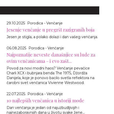
29.10.2025
Porodica - Venčanje
Jesenje venčanje u pregršt razigranih boja
Jesen je stigla, a polako dolazi i dan vašeg venčanja.
06.08.2025
Porodica - Venčanje
Najpoznatije neveste današnjice su lude za
ovim venčanicama – i evo zašt...
Povod za novi modni haos? Venčanje pevačice
Charli XCX i bubnjara benda The 1975, Džordža
Danijela, koje je ponovo bacilo svetla reflektora na
čarobni svet venčanica Vivienne Westwood.
22.07.2025
Porodica - Venčanje
10 najlepših venčanica u istoriji mode
Dan venčanja je jedan od najuzbudljivijih i
najnezaboravnijih dana u životu svake žene...