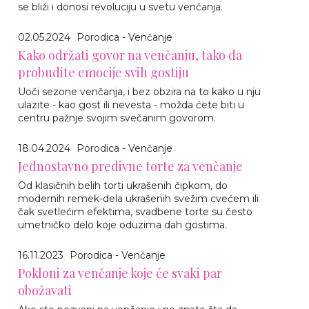
se bliži i donosi revoluciju u svetu venčanja.
02.05.2024
Porodica - Venčanje
Kako održati govor na venčanju, tako da
probudite emocije svih gostiju
Uoči sezone venčanja, i bez obzira na to kako u nju
ulazite - kao gost ili nevesta - možda ćete biti u
centru pažnje svojim svečanim govorom.
18.04.2024
Porodica - Venčanje
Jednostavno predivne torte za venčanje
Od klasičnih belih torti ukrašenih čipkom, do
modernih remek-dela ukrašenih svežim cvećem ili
čak svetlećim efektima, svadbene torte su često
umetničko delo koje oduzima dah gostima.
16.11.2023
Porodica - Venčanje
Pokloni za venčanje koje će svaki par
obožavati