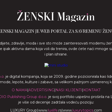
ŽENSKI MAGAZIN JE WEB PORTAL ZA SAVREMENU ŽEN
 dijete, zdravlje, moda i sve sto može zainteresovati modernu že
ste ipak aktivna dama koja voli da trenira, ovde ćete naći mnoge s
i plan ishrane.
.o.
je digital kompanija, koja se 2009. godine pozicionirala kao 
a mode, lepote, kulture i zabave, sa velikom pažnjom usmerenoj ka z
O NAMA
|
ADVERTISING
|
NASI KLIJENTI
|
KONTAKT
DIO Publishing Group d.o.o.
je svoj portfolio uspešno proširila na
je više od decenije zadržala vodeću poziciju:
LUXURY Group
|
www.
luxlife
.rs
|
www.
luxurytopics
.com