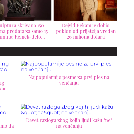
ejvid Bekam je dobio
Código 1530 predstavlja
Ovo
on od prijatelja vredan
tekilu odležalu čak 15
svet
26 miliona dolara
godina
Najpopularnije pesme za prvi ples na
ng
venčanju
 kao
Devet razloga zbog kojih ljudi kažu "ne"
damo da
na venčanju