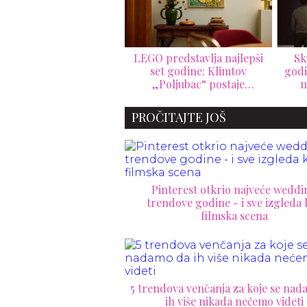
O predstavlja najlepši
Skulptura skrivana 150
D
set godine: Klimtov
godina prodata za samo 15
pokl
„Poljubac“ postaje
minuta: Remek-delo
umetnost koju sami
inspirisano antičkom
sastavljate
Grčkom oborilo rekord na
PROČITAJTE JOŠ
aukciji Sotheby's
Pinterest otkrio najveće weddi
trendove godine - i sve izgleda
filmska scena
5 trendova venčanja za koje se na
ih više nikada nećemo videti