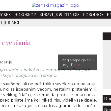
& SEX
HOROSKOP
ZDRAVLJE & FITNESS
PORODICA
E
 LJUBIMCI
pre venčanja
Pogledajte galeriju
Broj slika:
5
ja runda u nekoj vrsti romantične olimpijade —
i koje vrebaju sa svih strana.
 savršeno, ali ne baš toliko savršeno da na kraju
nici sa iscepanim veoom, nestalim prstenjem ili
e velikog “da” nije vreme da probate neku novu
Dne
red prijateljima koji nikad nisu videli vaše cipele,
enite frizuru jer ste na Instagramu videli nešto
Ned