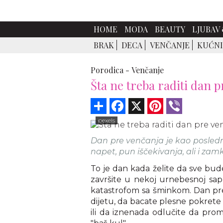
HOME
MODA
BEAUTY
LJUBAV 
BRAK
DECA
VENČANJE
KUĆNI
Porodica -
Venčanje
Šta ne treba raditi dan 
Share
Facebook
X
Pinterest
Viber
pexels
Dan pre venčanja je kao posledn
napet, pun iščekivanja, ali i zamk
To je dan kada želite da sve bude
završite u nekoj urnebesnoj sapu
katastrofom sa šminkom. Dan pr
dijetu, da bacate plesne pokrete p
ili da iznenada odlučite da prom