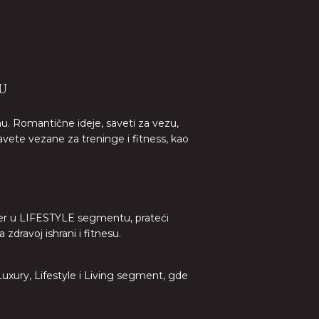
U
nu. Romantične ideje, saveti za vezu,
avete vezane za treninge i fitness, kao
lider u LIFESTYLE segmentu, prateći
dravoj ishrani i fitnesu.
 Luxury, Lifestyle i Living segment, gde