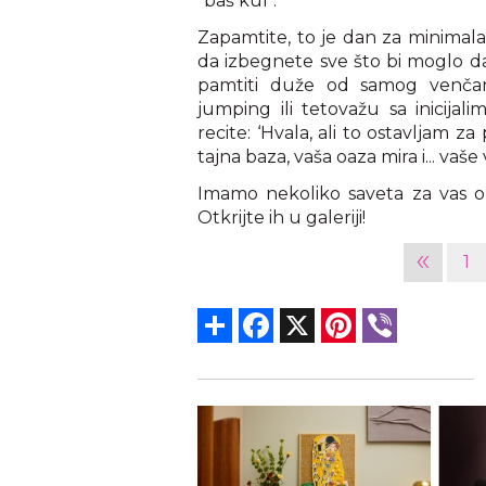
"baš kul".
Zapamtite, to je dan za minimal
da izbegnete sve što bi moglo da
pamtiti duže od samog venča
jumping ili tetovažu sa inicij
recite: ‘Hvala, ali to ostavljam z
tajna baza, vaša oaza mira i... va
Imamo nekoliko saveta za vas o 
Otkrijte ih u galeriji!
«
1
Share
Facebook
X
Pinterest
Viber