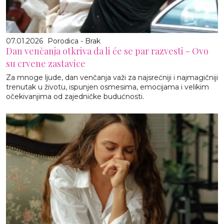
07.01.2026
Porodica - Brak
Dan venčanja otkriva da li će se par razvesti - Ovo
su crvene zastavice
Za mnoge ljude, dan venčanja važi za najsrećniji i najmagičniji
trenutak u životu, ispunjen osmesima, emocijama i velikim
očekivanjima od zajedničke budućnosti.