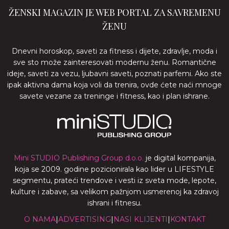
ŽENSKI MAGAZIN JE WEB PORTAL ZA SAVREMENU
ŽENU
Dnevni horoskop, saveti za fitness i dijete, zdravlje, moda i
sve sto može zainteresovati modernu ženu. Romantične
ideje, saveti za vezu, ljubavni saveti, poznati parfemi. Ako ste
ipak aktivna dama koja voli da trenira, ovde ćete naći mnoge
savete vezane za treninge i fitness, kao i plan ishrane.
Mini STUDIO Publishing Group d.o.o.
je digital kompanija,
koja se 2009. godine pozicionirala kao lider u LIFESTYLE
segmentu, prateći trendove i vesti iz sveta mode, lepote,
kulture i zabave, sa velikom pažnjom usmerenoj ka zdravoj
ishrani i fitnesu.
O NAMA
|
ADVERTISING
|
NASI KLIJENTI
|
KONTAKT