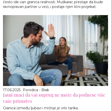
često ide van granica realnosti. Muškarac prestaje da bude
ravnopravan partner u vezi, i postaje njen lični projekat.
17.06.2025
Porodica - Brak
Jasni znaci da vaš suprug ne može da podnese više
vaše prisustvo
Granica između ljubavi i mržnje je vrlo tanka.