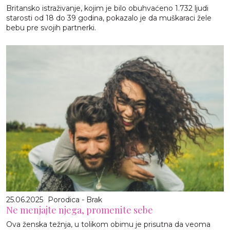
Britansko istraživanje, kojim je bilo obuhvaćeno 1.732 ljudi
starosti od 18 do 39 godina, pokazalo je da muškaraci žele
bebu pre svojih partnerki.
25.06.2025
Porodica - Brak
Ne menjajte njega, promenite sebe
Ova ženska težnja, u tolikom obimu je prisutna da veoma