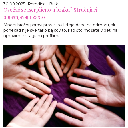
30.09.2025
Porodica - Brak
Osećaš se iscrpljeno u braku? Stručnjaci
objašnjavaju zašto
Mnogi bračni parovi proveli su letnje dane na odmoru, ali
ponekad nije sve tako bajkovito, kao što možete videti na
njihovim Instagram profilima.