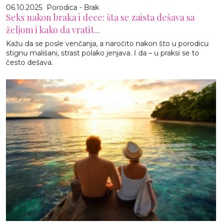
06.10.2025
Porodica - Brak
Seks nakon braka i dece: šta se zaista dešava sa
željom i kako da vratit...
Kažu da se posle venčanja, a naročito nakon što u porodicu
stignu mališani, strast polako jenjava. I da – u praksi se to
često dešava.