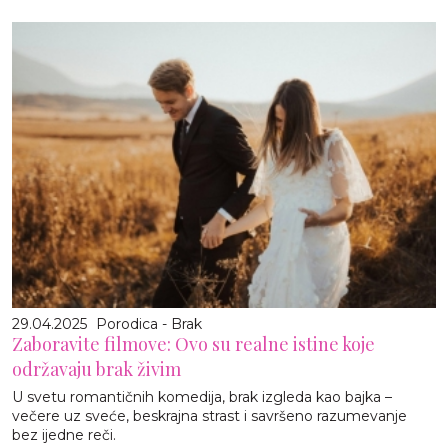
29.04.2025
Porodica - Brak
Zaboravite filmove: Ovo su realne istine koje
održavaju brak živim
U svetu romantičnih komedija, brak izgleda kao bajka –
večere uz sveće, beskrajna strast i savršeno razumevanje
bez ijedne reči.