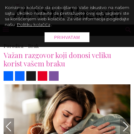
Koristimo kolačiće da poboljšamo Vaše iskustvo na našem
sajtu. Ukoliko nastavite da pretražujete ovaj sajt, saglasni ste
sa korišćenjem web kolačića. Za više informacija pogledajte
našu
Politiku kolačića
.
PRIHVATAM
Porodica -
Brak
Važan razgovor koji donosi veliku
korist vašem braku
Share
Facebook
X
Pinterest
Viber