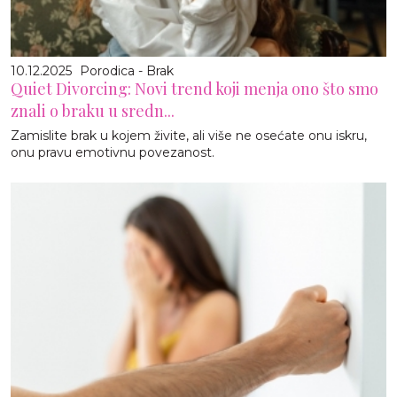
10.12.2025
Porodica - Brak
Quiet Divorcing: Novi trend koji menja ono što smo
znali o braku u sredn...
Zamislite brak u kojem živite, ali više ne osećate onu iskru,
onu pravu emotivnu povezanost.