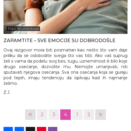
Foto: Shutterstock
ZAPAMTITE – SVE EMOCIJE SU DOBRODOŠLE
Ovaj razgovor mora biti posmatran kao nešto što vam daje
priliku da se oslobodite svega što vas tišti. Ako vaš suprug
želi s vama da podelu svoj bes, tugu, uznemirnost ili bilo koje
drugo osećanje, dozvolite mu. Nemojte umanjivati, niti
sputavati njegova osećanja. Sva ona osećanja koja se guraju
pod tepih, imaju tendenciju da isplivaju kad ih najmanje
želimo.
Ž.J.
«
»
2
3
4
1
2
Share
Facebook
X
Pinterest
Viber