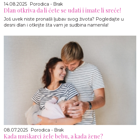
14.08.2025
Porodica - Brak
Dlan otkriva da li ćete se udati i imate li sreće!
Još uvek niste pronašli ljubav svog života? Pogledajte u
desni dlan i otkrijte šta vam je sudbina namenila!
08.07.2025
Porodica - Brak
Kada muškarci žele bebu, a kada žene?