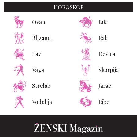
HOROSKOP
Ovan
Bik
Blizanci
Rak
Lav
Devica
Vaga
Škorpija
Strelac
Jarac
Vodolija
Ribe