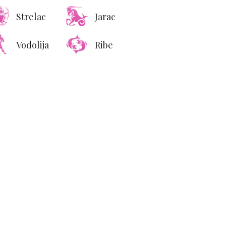
Strelac
Jarac
Vodolija
Ribe