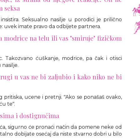
m seksa
insistira. Seksualno nasilje u porodici je prilično
te: uvek imate pravo da odbijete partnera.
lja modrice na telu ili vas "smiruje" fizičkom
c. Takozvano ćuškanje, modrice, pa čak i otisci
nasilje.
rugi u vas ne bi zaljubio i kako niko ne bi
pritiska, ucene i pretnji. "Ako se ponašaš ovako,
́u te".
esima i dostignućima
ća, sigurno će pronaći način da pomene neke od
stalno dobijate osećaj da niste stvarno dobri u bilo