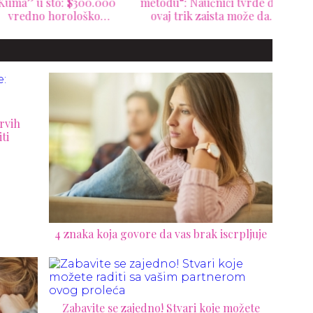
uma” u sto: $300.000
metodu“: Naučnici tvrde da
W
vredno horološko
ovaj trik zaista može da
ste
ničko delo za samo 20
ublaži mamurluk
nov
kolekcionara
ne
rvih
ti
4 znaka koja govore da vas brak iscrpljuje
Zabavite se zajedno! Stvari koje možete