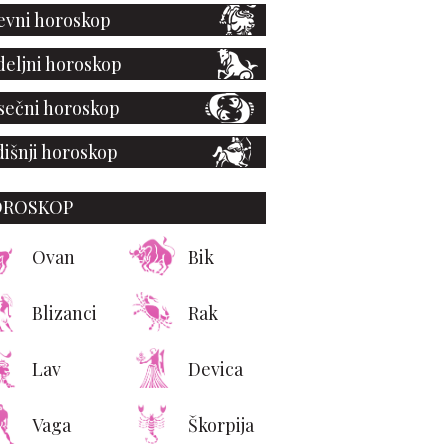
vni horoskop
eljni horoskop
ečni horoskop
išnji horoskop
OROSKOP
Ovan
Bik
Blizanci
Rak
Lav
Devica
Vaga
Škorpija