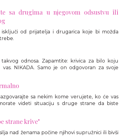
ate sa drugima u njegovom odsustvu ili
og
s isključi od prijatelja i drugarica koje bi možda
trebe.
takvog odnosa. Zapamtite: krivica za bilo koju
g vas. NIKADA. Samo je on odgovoran za svoje
ormalno
Razgovarajte sa nekim kome verujete, ko će vas
orate videti situaciju s druge strane da biste
e strane krive"
lja nad ženama počine njihovi supružnici ili bivši