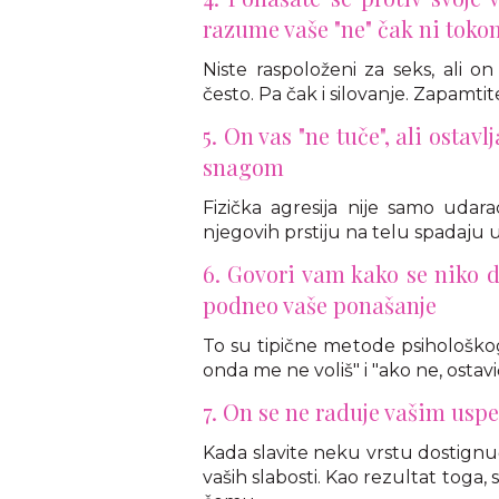
razume vaše "ne" čak ni toko
Niste raspoloženi za seks, ali on 
često. Pa čak i silovanje. Zapamti
5. On vas "ne tuče", ali ostav
snagom
Fizička agresija nije samo udara
njegovih prstiju na telu spadaju u 
6. Govori vam kako se niko d
podneo vaše ponašanje
To su tipične metode psihološkog 
onda me ne voliš" i "ako ne, ostavic
7. On se ne raduje vašim usp
Kada slavite neku vrstu dostignu
vaših slabosti. Kao rezultat toga, 