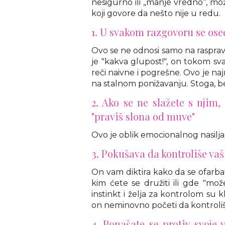
nesigurno ili „manje vredno“, m
koji govore da nešto nije u redu.
1. U svakom razgovoru se osec
Ovo se ne odnosi samo na rasprav
je "kakva glupost!", on tokom sv
reči naivne i pogrešne. Ovo je naj
na stalnom ponižavanju. Stoga, bez
2. Ako se ne slažete s njim, o
"praviš slona od muve"
Ovo je oblik emocionalnog nasilja
3. Pokušava da kontroliše vaš
On vam diktira kako da se ofarbat
kim ćete se družiti ili gde "mož
instinkt i želja za kontrolom su 
on neminovno početi da kontroliše 
4. Ponašate se protiv svoje 