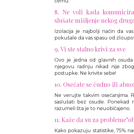
čemu.
8. Ne voli kada komunicir
slušate mišljenje nekog drug
Izolacija je najbolji način da va
pokušale da vas spasu od zloupo
9. Vi ste stalno krivi za sve
Ovo je jedna od glavnih osuda 
njegovu radnju nikad nije zbo
postupke. Ne krivite sebe!
10. Osećate se čudno ili abn
Ne verujte takvim osećanjima. 
saslušati bez osude. Ponekad m
razumeli šta je to neuobičajeno.
11. Kaže da su za probleme"ob
Kako pokazuju statistike, 75% nasi