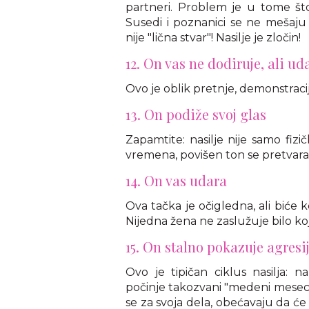
partneri. Problem je u tome št
Susedi i poznanici se ne mešaju u
nije "lična stvar"! Nasilje je zločin!
12. On vas ne dodiruje, ali uda
Ovo je oblik pretnje, demonstracija
13. On podiže svoj glas
Zapamtite: nasilje nije samo fiz
vremena, povišen ton se pretvara 
14. On vas udara
Ova tačka je očigledna, ali biće 
Nijedna žena ne zaslužuje bilo koj
15. On stalno pokazuje agresij
Ovo je tipičan ciklus nasilja: nak
počinje takozvani "medeni mesec"
se za svoja dela, obećavaju da ć