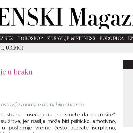
& SEX
HOROSKOP
ZDRAVLJE & FITNESS
PORODICA
E
 LJUBIMCI
lje u braku
ostavlja modrice da bi bilo stvarno.
ole, straha i osećaja da „ne smete da pogrešite“.
žrtve, jer nasilje može biti psihičko, emotivno,
se u poslednje vreme često osećate iscrpljeno,