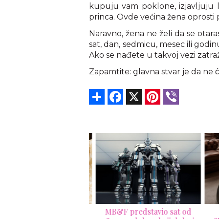
kupuju vam poklone, izjavljuju lj
princa. Ovde većina žena oprosti
Naravno, žena ne želi da se otaras
sat, dan, sedmicu, mesec ili godin
Ako se nađete u takvoj vezi zatra
Zapamtite: glavna stvar je da ne c
Share
Facebook
X
Pinterest
Viber
ko na najdelotvorniji
MB&F predstavio sat od
J