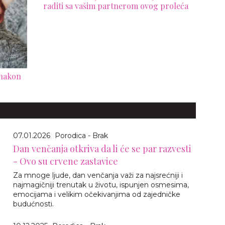
raditi sa vašim partnerom ovog proleća
 nakon
07.01.2026
Porodica - Brak
Dan venčanja otkriva da li će se par razvesti
- Ovo su crvene zastavice
Za mnoge ljude, dan venčanja važi za najsrećniji i
najmagičniji trenutak u životu, ispunjen osmesima,
emocijama i velikim očekivanjima od zajedničke
budućnosti.