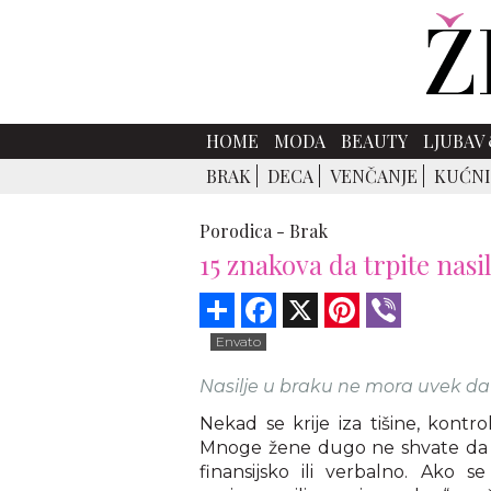
HOME
MODA
BEAUTY
LJUBAV 
BRAK
DECA
VENČANJE
KUĆNI
Porodica -
Brak
15 znakova da trpite nasi
Share
Facebook
X
Pinterest
Viber
Envato
Nasilje u braku ne mora uvek da 
Nekad se krije iza tišine, kontr
Mnoge žene dugo ne shvate da su 
finansijsko ili verbalno. Ako 