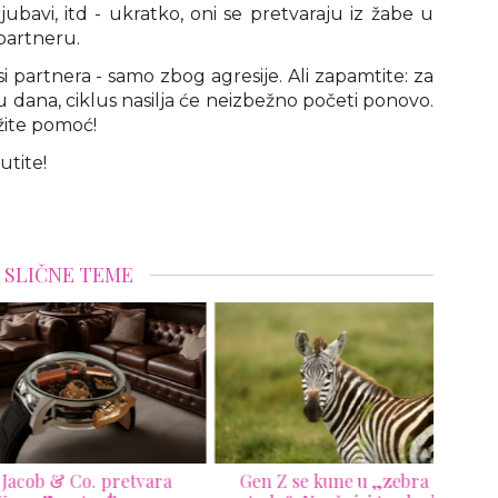
ubavi, itd - ukratko, oni se pretvaraju iz žabe u
 partneru.
i partnera - samo zbog agresije. Ali zapamtite: za
u dana, ciklus nasilja će neizbežno početi ponovo.
žite pomoć!
́utite!
SLIČNE TEME
acob & Co. pretvara
Gen Z se kune u „zebra
Pr