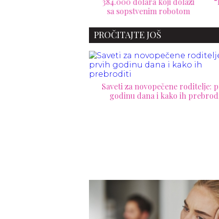
čin sprečiti mamurluk
384.000 dolara koji dolazi
“K
sa sopstvenim robotom
umet
PROČITAJTE JOŠ
Saveti za novopečene roditelje: p
godinu dana i kako ih prebrodi