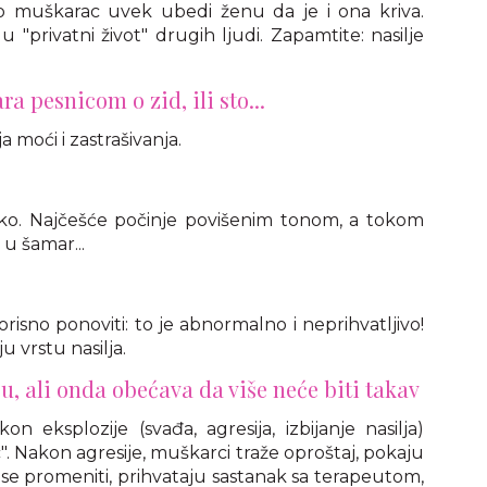
o muškarac uvek ubedi ženu da je i ona kriva.
 "privatni život" drugih ljudi. Zapamtite: nasilje
ra pesnicom o zid, ili sto...
 moći i zastrašivanja.
ičko. Najčešće počinje povišenim tonom, a tokom
u šamar...
korisno ponoviti: to je abnormalno i neprihvatljivo!
u vrstu nasilja.
u, ali onda obećava da više neće biti takav
on eksplozije (svađa, agresija, izbijanje nasilja)
. Nakon agresije, muškarci traže oproštaj, pokaju
e se promeniti, prihvataju sastanak sa terapeutom,