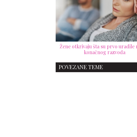
Žene otkrivaju šta su prvo uradile
konačnog razvoda
POVEZANE TEME