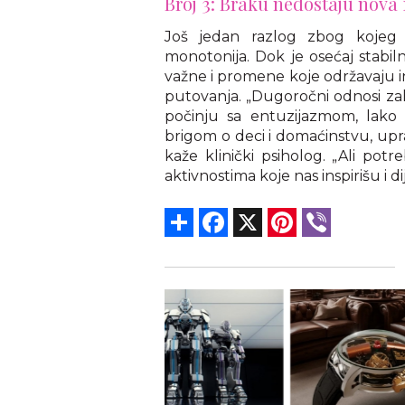
Broj 3: Braku nedostaju nova 
Još jedan razlog zbog kojeg 
monotonija. Dok je osećaj stabiln
važne i promene koje održavaju in
putovanja. „Dugoročni odnosi za
počinju sa entuzijazmom, lako je
brigom o deci i domaćinstvu, upr
kaže klinički psiholog. „Ali pot
aktivnostima koje nas inspirišu i d
Share
Facebook
X
Pinterest
Viber