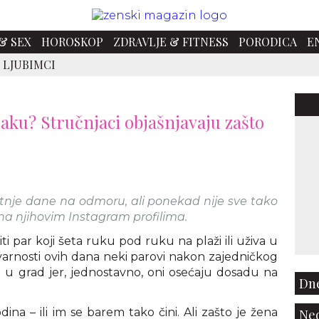
& SEX
HOROSKOP
ZDRAVLJE & FITNESS
PORODICA
E
 LJUBIMCI
raku? Stručnjaci objašnjavaju zašto
etnje dane na odmoru, ali ponekad nije sve tako
 na njihovim Instagram profilima.
i par koji šeta ruku pod ruku na plaži ili uživa u
tvarnosti ovih dana neki parovi nakon zajedničkog
u grad jer, jednostavno, oni osećaju dosadu na
Dne
na – ili im se barem tako čini. Ali zašto je žena
Ned