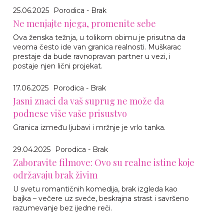
25.06.2025
Porodica - Brak
Ne menjajte njega, promenite sebe
Ova ženska težnja, u tolikom obimu je prisutna da
veoma često ide van granica realnosti. Muškarac
prestaje da bude ravnopravan partner u vezi, i
postaje njen lični projekat.
17.06.2025
Porodica - Brak
Jasni znaci da vaš suprug ne može da
podnese više vaše prisustvo
Granica između ljubavi i mržnje je vrlo tanka.
29.04.2025
Porodica - Brak
Zaboravite filmove: Ovo su realne istine koje
održavaju brak živim
U svetu romantičnih komedija, brak izgleda kao
bajka – večere uz sveće, beskrajna strast i savršeno
razumevanje bez ijedne reči.