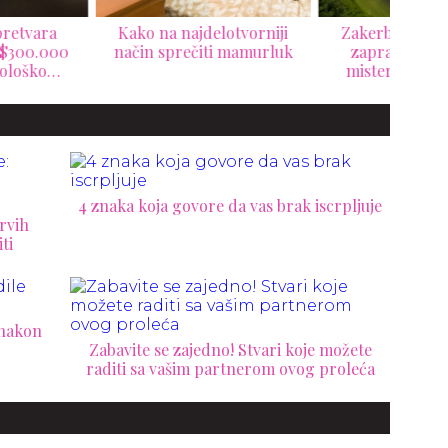
ko na najdelotvorniji
Zakerberg otkrio čemu
Pr
in sprečiti mamurluk
zapravo služi njegov
W
misteriozni podzemni
ste
prostor na Havajima
nov
ne
4 znaka koja govore da vas brak iscrpljuje
rvih
ti
 nakon
Zabavite se zajedno! Stvari koje možete
raditi sa vašim partnerom ovog proleća