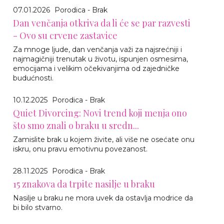
07.01.2026
Porodica - Brak
Dan venčanja otkriva da li će se par razvesti
- Ovo su crvene zastavice
Za mnoge ljude, dan venčanja važi za najsrećniji i
najmagičniji trenutak u životu, ispunjen osmesima,
emocijama i velikim očekivanjima od zajedničke
budućnosti.
10.12.2025
Porodica - Brak
Quiet Divorcing: Novi trend koji menja ono
što smo znali o braku u sredn...
Zamislite brak u kojem živite, ali više ne osećate onu
iskru, onu pravu emotivnu povezanost.
28.11.2025
Porodica - Brak
15 znakova da trpite nasilje u braku
Nasilje u braku ne mora uvek da ostavlja modrice da
bi bilo stvarno.