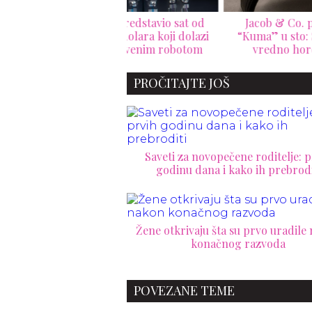
&F predstavio sat od
Jacob & Co. pretvara
Ka
.000 dolara koji dolazi
“Kuma” u sto: $300.000
nač
 sopstvenim robotom
vredno horološko
umetničko delo za samo 20
kolekcionara
PROČITAJTE JOŠ
Saveti za novopečene roditelje: p
godinu dana i kako ih prebrodi
Žene otkrivaju šta su prvo uradile
konačnog razvoda
POVEZANE TEME