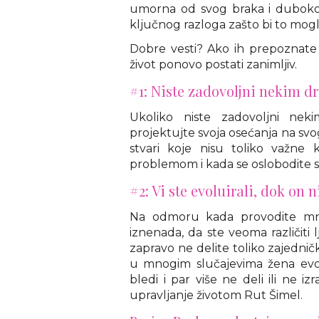
umorna od svog braka i duboko 
ključnog razloga zašto bi to mogl
Dobre vesti? Ako ih prepoznate 
život ponovo postati zanimljiv.
#1: Niste zadovoljni nekim 
Ukoliko niste zadovoljni ne
projektujte svoja osećanja na svo
stvari koje nisu toliko važne 
problemom i kada se oslobodite st
#2: Vi ste evoluirali, dok on 
Na odmoru kada provodite mno
iznenada, da ste veoma različiti 
zapravo ne delite toliko zajedničk
u mnogim slučajevima žena evol
bledi i par više ne deli ili ne i
upravljanje životom Rut Šimel.