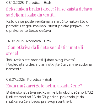
06.10.2025
Porodica - Brak
Seks nakon braka i dece: šta se zaista dešava
sa željom i kako da vratit...
Kažu da se posle venčanja, a naročito nakon što u
porodicu stignu mališani, strast polako jenjava. I da –
u praksi se to često dešava.
14.08.2025
Porodica - Brak
Dlan otkriva da li ćete se udati i imate li
sreće!
Još uvek niste pronašli ljubav svog života?
Pogledajte u desni dlan i otkrijte šta vam je sudbina
namenila!
08.07.2025
Porodica - Brak
Kada muškarci žele bebu, a kada žene?
Britansko istraživanje, kojim je bilo obuhvaćeno 1.732
ljudi starosti od 18 do 39 godina, pokazalo je da
muškaraci žele bebu pre svojih partnerki.