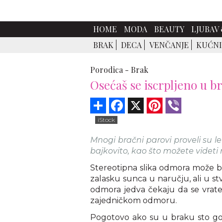
HOME
MODA
BEAUTY
LJUBAV 
BRAK
DECA
VENČANJE
KUĆNI
Porodica -
Brak
Osećaš se iscrpljeno u b
Share
Facebook
X
Pinterest
Viber
iStock
Mnogi bračni parovi proveli su l
bajkovito, kao što možete videti
Stereotipna slika odmora može bit
zalasku sunca u naručju, ali u s
odmora jedva čekaju da se vrate 
zajedničkom odmoru.
Pogotovo ako su u braku sto godi