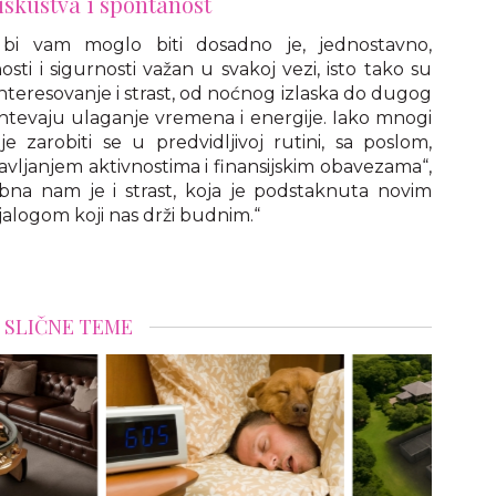
iskustva i spontanost
bi vam moglo biti dosadno je, jednostavno,
osti i sigurnosti važan u svakoj vezi, isto tako su
teresovanje i strast, od noćnog izlaska do dugog
htevaju ulaganje vremena i energije. Iako mnogi
 zarobiti se u predvidljivoj rutini, sa poslom,
avljanjem aktivnostima i finansijskim obavezama“,
rebna nam je i strast, koja je podstaknuta novim
ijalogom koji nas drži budnim.“
SLIČNE TEME