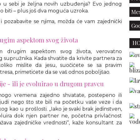
u sebi je željna novih uzbuđenja? Evo jednog
o biti – plus još dva moguća uzroka.
Mes
i pozabavite se njima, možda će vam zajednički
God
drugim aspektom svog života
H
kim drugim aspektom svog života, verovatno
g supružnika. Kada shvatite da krivite partnera za
koliko mislite da jesu, suočićete se sa pravim
resa, primetićete da se vaš odnos poboljšao.
nije - ili je evoluirao u drugom pravcu
go vremena zajedno shvatate, postepeno ili
ljudi nego što ste bili na početku vaše veze i da
og kao u prošlosti. „Iako je svaki brak jedinstven,
uira dok njen partner ne, početna privlačnost
zražava zajedničke vrednosti“, kaže konsultant za