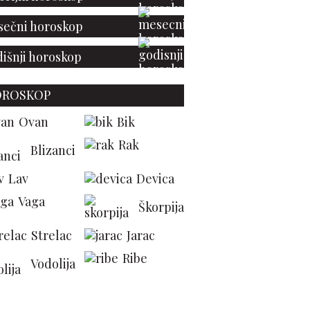
ečni horoskop
išnji horoskop
OROSKOP
Ovan
Bik
Rak
Blizanci
Lav
Devica
Vaga
Škorpija
Strelac
Jarac
Ribe
Vodolija