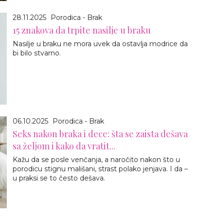
28.11.2025
Porodica - Brak
15 znakova da trpite nasilje u braku
Nasilje u braku ne mora uvek da ostavlja modrice da
bi bilo stvarno.
06.10.2025
Porodica - Brak
Seks nakon braka i dece: šta se zaista dešava
sa željom i kako da vratit...
Kažu da se posle venčanja, a naročito nakon što u
porodicu stignu mališani, strast polako jenjava. I da –
u praksi se to često dešava.