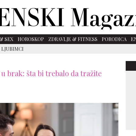
& SEX
HOROSKOP
ZDRAVLJE & FITNESS
PORODICA
E
 LJUBIMCI
u brak: šta bi trebalo da tražite