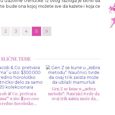
 izazovne trenutke. Iz ovog razloga je bitno da
ate bude ona kojoj možete sve da kažete i koja će
»
2
3
4
5
SLIČNE TEME
MB&
n Z se kune u „zebra
384.
du“: Naučnici tvrde da
sa
aj trik zaista može da
ublaži mamurluk
Predstavljen program
Weekenda.18 Hejteri,