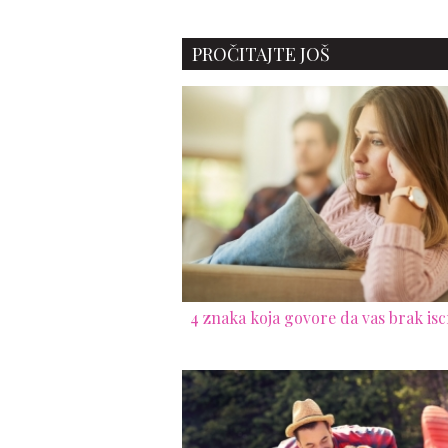
PROČITAJTE JOŠ
4 znaka koja govore da vas brak isc