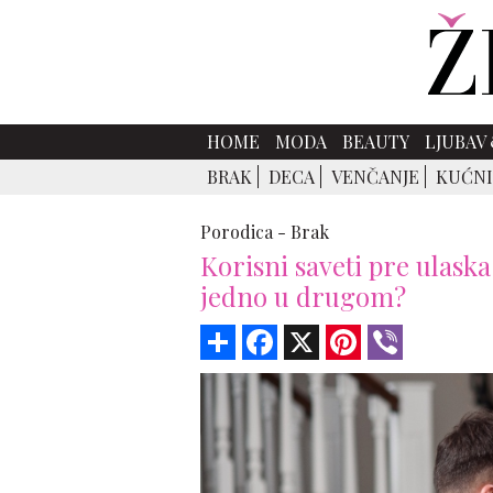
HOME
MODA
BEAUTY
LJUBAV 
BRAK
DECA
VENČANJE
KUĆNI
Porodica -
Brak
Korisni saveti pre ulaska 
jedno u drugom?
Share
Facebook
X
Pinterest
Viber