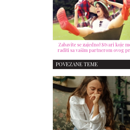
Zabavite se zajedno! Stvari koje m
raditi sa vašim partnerom ovog p
POVEZANE TEME