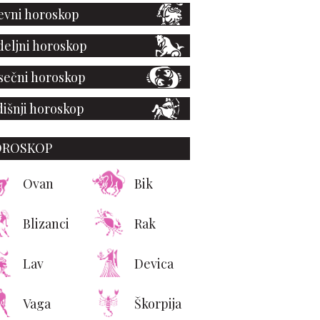
vni horoskop
eljni horoskop
ečni horoskop
išnji horoskop
OROSKOP
Ovan
Bik
Blizanci
Rak
Lav
Devica
Vaga
Škorpija