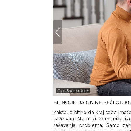
Foto: Shutterstock
BITNO JE DA ON NE BEŽI OD 
Zaista je bitno da kraj sebe imat
kaže vam šta misli. Komunikacija
rešavanja problema. Samo zahv