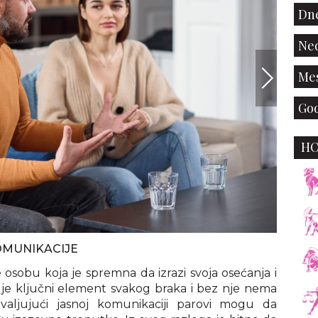
Dne
Ned
Mes
God
H
KOMUNIKACIJE
e osobu koja je spremna da izrazi svoja osećanja i
 je ključni element svakog braka i bez nje nema
aljujući jasnoj komunikaciji parovi mogu da