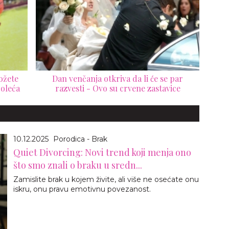
ožete
Dan venčanja otkriva da li će se par
roleća
razvesti - Ovo su crvene zastavice
10.12.2025
Porodica - Brak
Quiet Divorcing: Novi trend koji menja ono
što smo znali o braku u sredn...
Zamislite brak u kojem živite, ali više ne osećate onu
iskru, onu pravu emotivnu povezanost.