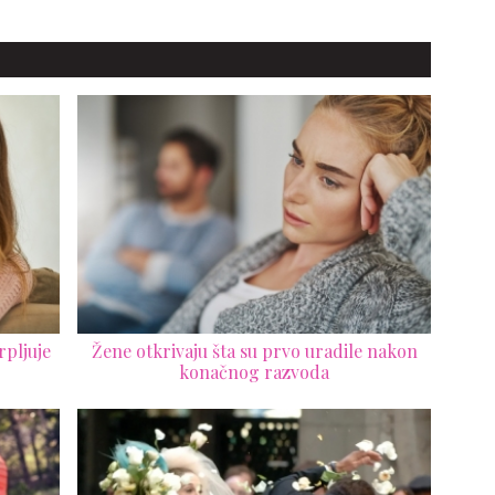
stereotipi i predrasude,
novinarske zvezde, šest
festivala, jedan
nezaboravan doživljaj
rpljuje
Žene otkrivaju šta su prvo uradile nakon
konačnog razvoda