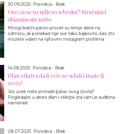
30.09.2025
Porodica - Brak
Osećaš se iscrpljeno u braku? Stručnjaci
objašnjavaju zašto
Mnogi bračni parovi proveli su letnje dane na
odmoru, ali ponekad nije sve tako bajkovito, kao što
možete videti na njihovim Instagram profilima.
14.08.2025
Porodica - Brak
Dlan otkriva da li ćete se udati i imate li
sreće!
Još uvek niste pronašli ljubav svog života?
Pogledajte u desni dlan i otkrijte šta vam je sudbina
namenila!
08.07.2025
Porodica - Brak