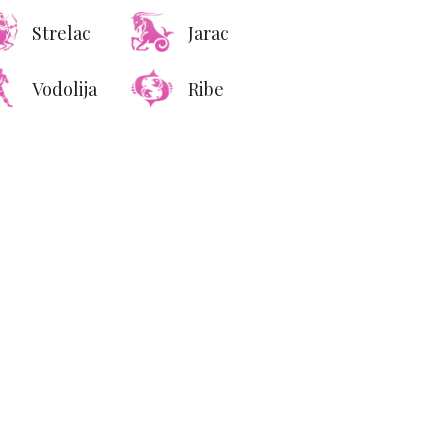
Strelac
Jarac
Vodolija
Ribe
F predstavio sat od
000 dolara koji dolazi
 sopstvenim robotom