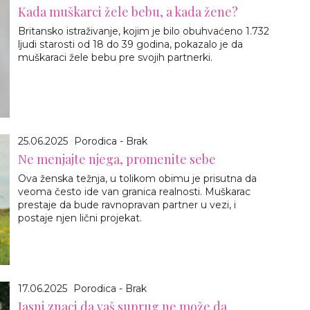
Kada muškarci žele bebu, a kada žene?
Britansko istraživanje, kojim je bilo obuhvaćeno 1.732
ljudi starosti od 18 do 39 godina, pokazalo je da
muškaraci žele bebu pre svojih partnerki.
25.06.2025
Porodica - Brak
Ne menjajte njega, promenite sebe
Ova ženska težnja, u tolikom obimu je prisutna da
veoma često ide van granica realnosti. Muškarac
prestaje da bude ravnopravan partner u vezi, i
postaje njen lični projekat.
17.06.2025
Porodica - Brak
Jasni znaci da vaš suprug ne može da