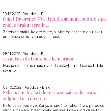
10.12.2025
Porodica - Brak
Quiet Divorcing: Novi trend koji menja ono što smo
znali o braku u sredn...
Zamislite brak u kojem živite, ali više ne osećate onu iskru,
onu pravu emotivnu povezanost.
28.11.2025
Porodica - Brak
15 znakova da trpite nasilje u braku
Nasilje u braku ne mora uvek da ostavlja modrice da bi bilo
stvarno.
06.10.2025
Porodica - Brak
Seks nakon braka i dece: šta se zaista dešava sa
željom i kako da vratit...
Kažu da se posle venčanja, a naročito nakon što u porodicu
stignu mališani, strast polako jenjava. I da – u praksi se to