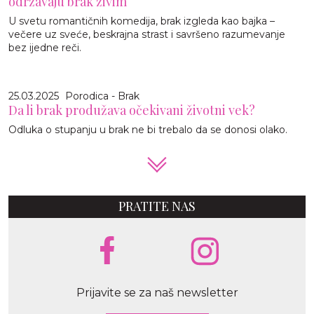
održavaju brak živim
U svetu romantičnih komedija, brak izgleda kao bajka –
večere uz sveće, beskrajna strast i savršeno razumevanje
bez ijedne reči.
25.03.2025
Porodica - Brak
Da li brak produžava očekivani životni vek?
Odluka o stupanju u brak ne bi trebalo da se donosi olako.
PRATITE NAS
Prijavite se za naš newsletter