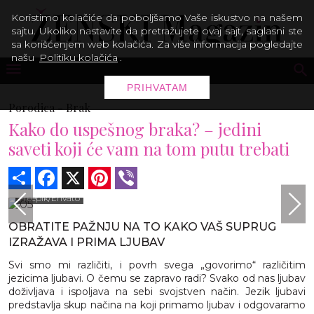
Koristimo kolačiće da poboljšamo Vaše iskustvo na našem
sajtu. Ukoliko nastavite da pretražujete ovaj sajt, saglasni ste
sa korišćenjem web kolačića. Za više informacija pogledajte
našu
Politiku kolačića
.
PRIHVATAM
Porodica -
Brak
Kako do uspešnog braka? – jedini
saveti koji će vam na tom putu trebati
Share
Facebook
X
Pinterest
Viber
Freepik/Envato
OBRATITE PAŽNJU NA TO KAKO VAŠ SUPRUG
IZRAŽAVA I PRIMA LJUBAV
Svi smo mi različiti, i povrh svega „govorimo“ različitim
jezicima ljubavi. O čemu se zapravo radi? Svako od nas ljubav
doživljava i ispoljava na sebi svojstven način. Jezik ljubavi
predstavlja skup načina na koji primamo ljubav i odgovaramo