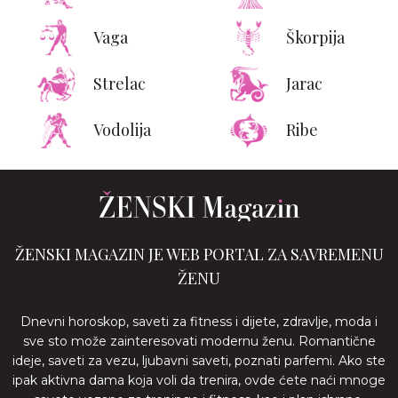
Vaga
Škorpija
Strelac
Jarac
Vodolija
Ribe
ŽENSKI MAGAZIN JE WEB PORTAL ZA SAVREMENU
ŽENU
Dnevni horoskop, saveti za fitness i dijete, zdravlje, moda i
sve sto može zainteresovati modernu ženu. Romantične
ideje, saveti za vezu, ljubavni saveti, poznati parfemi. Ako ste
ipak aktivna dama koja voli da trenira, ovde ćete naći mnoge