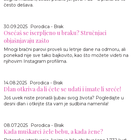
često dešava.
30.09.2025
Porodica - Brak
Osećaš se iscrpljeno u braku? Stručnjaci
objašnjavaju zašto
Mnogi bračni parovi proveli su letnje dane na odmoru, ali
ponekad nije sve tako bajkovito, kao što možete videti na
njihovim Instagram profilima.
14.08.2025
Porodica - Brak
Dlan otkriva da li ćete se udati i imate li sreće!
Još uvek niste pronašli ljubav svog života? Pogledajte u
desni dlan i otkrijte šta vam je sudbina namenila!
08.07.2025
Porodica - Brak
Kada muškarci žele bebu, a kada žene?