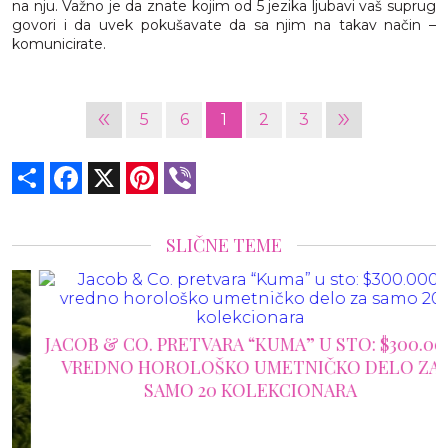
na nju. Važno je da znate kojim od 5 jezika ljubavi vaš suprug
govori i da uvek pokušavate da sa njim na takav način –
komunicirate.
«
»
5
6
1
2
3
Share
Facebook
X
Pinterest
Viber
SLIČNE TEME
JACOB & CO. PRETVARA “KUMA” U STO: $300.000
VREDNO HOROLOŠKO UMETNIČKO DELO ZA
SAMO 20 KOLEKCIONARA