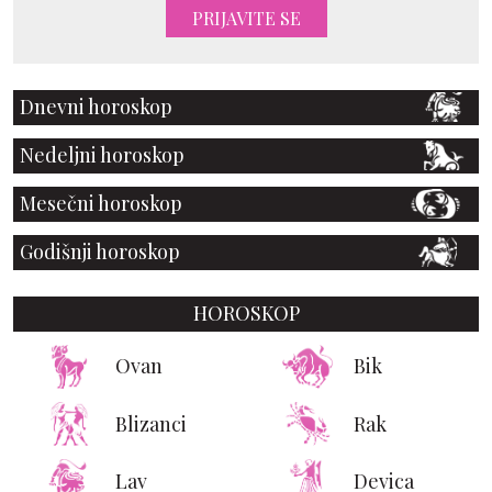
PRIJAVITE SE
Dnevni horoskop
Nedeljni horoskop
Mesečni horoskop
Godišnji horoskop
HOROSKOP
Ovan
Bik
Blizanci
Rak
Lav
Devica