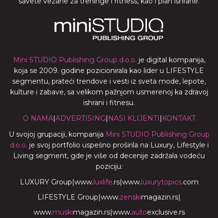
savete vezane za treninge i fitness, kao i plan ishrane.
Mini STUDIO Publishing Group d.o.o.
je digital kompanija,
koja se 2009. godine pozicionirala kao lider u LIFESTYLE
segmentu, prateći trendove i vesti iz sveta mode, lepote,
kulture i zabave, sa velikom pažnjom usmerenoj ka zdravoj
ishrani i fitnesu.
O NAMA
|
ADVERTISING
|
NASI KLIJENTI
|
KONTAKT
U svojoj grupaciji, kompanija
Mini STUDIO Publishing Group
d.o.o.
je svoj portfolio uspešno proširila na Luxury, Lifestyle i
Living segment, gde je više od decenije zadržala vodeću
poziciju:
LUXURY Group
|
www.
luxlife
.rs
|
www.
luxurytopics
.com
LIFESTYLE Group
|
www.
zenski
magazin.rs
|
www.
muski
magazin.rs
|
www.
auto
exclusive.rs