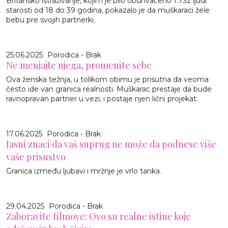
Britansko istraživanje, kojim je bilo obuhvaćeno 1.732 ljudi
starosti od 18 do 39 godina, pokazalo je da muškaraci žele
bebu pre svojih partnerki.
25.06.2025
Porodica - Brak
Ne menjajte njega, promenite sebe
Ova ženska težnja, u tolikom obimu je prisutna da veoma
često ide van granica realnosti. Muškarac prestaje da bude
ravnopravan partner u vezi, i postaje njen lični projekat.
17.06.2025
Porodica - Brak
Jasni znaci da vaš suprug ne može da podnese više
vaše prisustvo
Granica između ljubavi i mržnje je vrlo tanka.
29.04.2025
Porodica - Brak
Zaboravite filmove: Ovo su realne istine koje