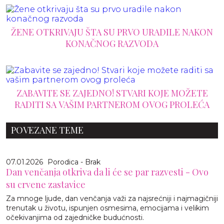
ŽENE OTKRIVAJU ŠTA SU PRVO URADILE NAKON
KONAČNOG RAZVODA
ZABAVITE SE ZAJEDNO! STVARI KOJE MOŽETE
RADITI SA VAŠIM PARTNEROM OVOG PROLEĆA
POVEZANE TEME
07.01.2026
Porodica - Brak
Dan venčanja otkriva da li će se par razvesti - Ovo
su crvene zastavice
Za mnoge ljude, dan venčanja važi za najsrećniji i najmagičniji
trenutak u životu, ispunjen osmesima, emocijama i velikim
očekivanjima od zajedničke budućnosti.