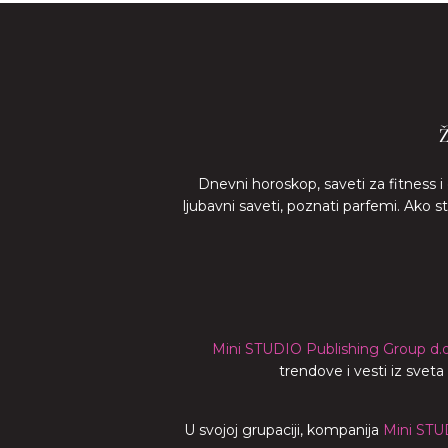
Dnevni horoskop, saveti za fitness i
ljubavni saveti, poznati parfemi. Ako 
Mini STUDIO Publishing Group d.o
trendove i vesti iz svet
U svojoj grupaciji, kompanija
Mini STU