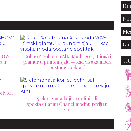
Dne
Ned
Mes
God
SHOW
Dolce & Gabbana Alta Moda 2025: Rimski
H
glamur u punom sjaju — kad visoka moda
postane spektakl
etvori
5 elemenata koji su definisali
spektakularnu Chanel modnu reviju u
Kini