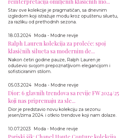
reinterpretacija omiljenih klasičnih mo...
Stav ove kolekcije je pragmatičan, sa dnevnim
izgledom koji istražuje modu kroz opuštenu siluetu,
za razliku od prethodnih sezona.
18.03.2024
Moda - Modne revije
Ralph Lauren kolekcija za proleće: spoj
klasičnih silueta sa modernim de...
Nakon četiri godine pauze, Ralph Lauren je
oduševio svojom prepoznatljivom elegancijom i
sofisticiranim stilom.
05.03.2024
Moda - Modne revije
Dior: 6 glavnih trendova sa revije FW 2024/25
koji nas pripremaju za sle...
Dior je predstavio novu kolekciju za sezonu
jesen/zima 2024. i otkrio trendove koji nam dolaze.
10.07.2023
Moda - Modne revije
Pariski šik: Chanel Haute Couture kolekcija