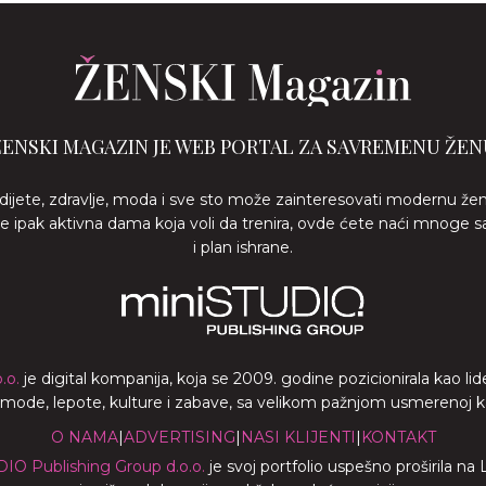
ŽENSKI MAGAZIN JE WEB PORTAL ZA SAVREMENU ŽEN
 dijete, zdravlje, moda i sve sto može zainteresovati modernu že
ste ipak aktivna dama koja voli da trenira, ovde ćete naći mnoge s
i plan ishrane.
.o.
je digital kompanija, koja se 2009. godine pozicionirala kao 
a mode, lepote, kulture i zabave, sa velikom pažnjom usmerenoj ka z
O NAMA
|
ADVERTISING
|
NASI KLIJENTI
|
KONTAKT
DIO Publishing Group d.o.o.
je svoj portfolio uspešno proširila na