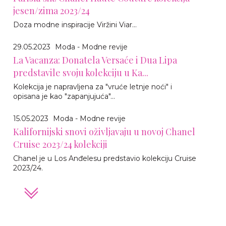
jesen/zima 2023/24
Doza modne inspiracije Viržini Viar...
29.05.2023
Moda - Modne revije
La Vacanza: Donatela Versaće i Dua Lipa
predstavile svoju kolekciju u Ka...
Kolekcija je napravljena za "vruće letnje noći" i
opisana je kao "zapanjujuća"...
15.05.2023
Moda - Modne revije
Kalifornijski snovi oživljavaju u novoj Chanel
Cruise 2023/24 kolekciji
Chanel je u Los Anđelesu predstavio kolekciju Cruise
2023/24.