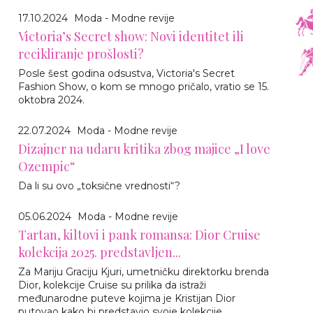
17.10.2024
Moda - Modne revije
Victoria’s Secret show: Novi identitet ili
recikliranje prošlosti?
Posle šest godina odsustva, Victoria's Secret
Fashion Show, o kom se mnogo pričalo, vratio se 15.
oktobra 2024.
22.07.2024
Moda - Modne revije
Dizajner na udaru kritika zbog majice „I love
Ozempic“
Da li su ovo „toksične vrednosti“?
05.06.2024
Moda - Modne revije
Tartan, kiltovi i pank romansa: Dior Cruise
kolekcija 2025. predstavljen...
Za Mariju Graciju Kjuri, umetničku direktorku brenda
Dior, kolekcije Cruise su prilika da istraži
međunarodne puteve kojima je Kristijan Dior
putovao kako bi predstavio svoje kolekcije.