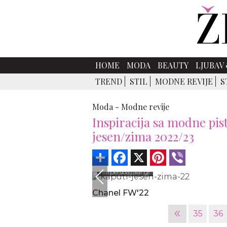
HOME
MODA
BEAUTY
LJUBAV 
TREND
STIL
MODNE REVIJE
S
Moda -
Modne revije
Inspiracija sa modne pis
jesen/zima 2022/23
Share
Facebook
X
Pinterest
Viber
harpersbazaar.gr
Chanel FW'22
«
35
36