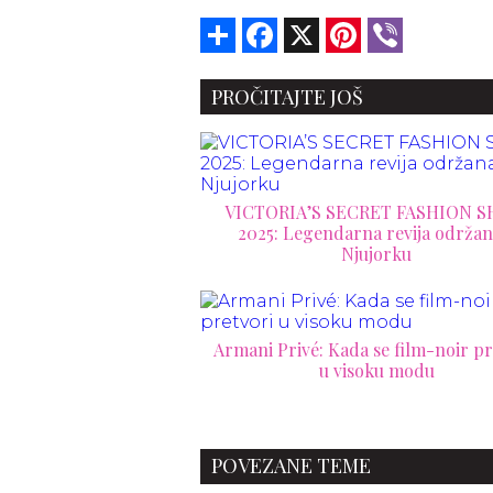
Share
Facebook
X
Pinterest
Viber
PROČITAJTE JOŠ
VICTORIA’S SECRET FASHION 
2025: Legendarna revija održana u
Njujorku
Armani Privé: Kada se film-noir pr
u visoku modu
POVEZANE TEME