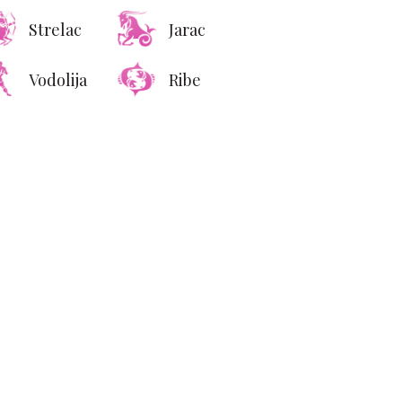
Strelac
Jarac
Vodolija
Ribe