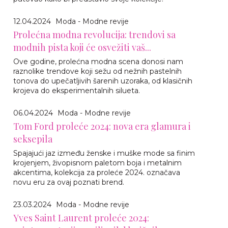
12.04.2024
Moda - Modne revije
Prolećna modna revolucija: trendovi sa
modnih pista koji će osvežiti vaš...
Ove godine, prolećna modna scena donosi nam
raznolike trendove koji sežu od nežnih pastelnih
tonova do upečatljivih šarenih uzoraka, od klasičnih
krojeva do eksperimentalnih silueta.
06.04.2024
Moda - Modne revije
Tom Ford proleće 2024: nova era glamura i
seksepila
Spajajući jaz između ženske i muške mode sa finim
krojenjem, živopisnom paletom boja i metalnim
akcentima, kolekcija za proleće 2024. označava
novu eru za ovaj poznati brend.
23.03.2024
Moda - Modne revije
Yves Saint Laurent proleće 2024: