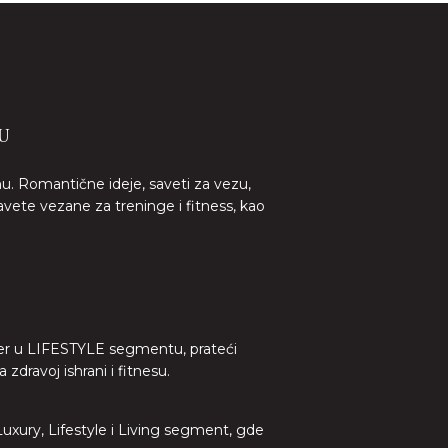
U
nu. Romantične ideje, saveti za vezu,
avete vezane za treninge i fitness, kao
lider u LIFESTYLE segmentu, prateći
dravoj ishrani i fitnesu.
 Luxury, Lifestyle i Living segment, gde