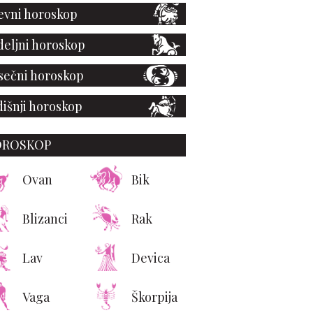
vni horoskop
eljni horoskop
ečni horoskop
išnji horoskop
OROSKOP
Ovan
Bik
Blizanci
Rak
Lav
Devica
Vaga
Škorpija