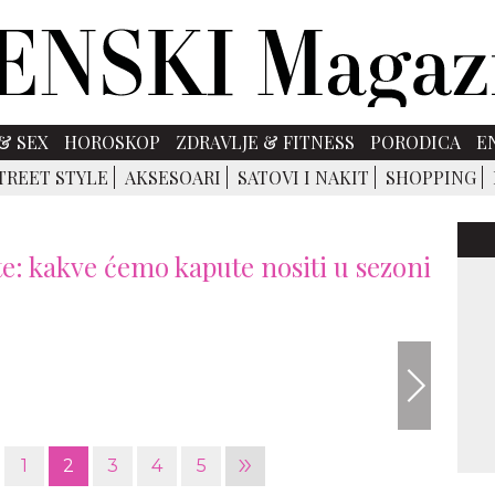
& SEX
HOROSKOP
ZDRAVLJE & FITNESS
PORODICA
E
TREET STYLE
AKSESOARI
SATOVI I NAKIT
SHOPPING
te: kakve ćemo kapute nositi u sezoni
harper
»
1
2
3
4
5