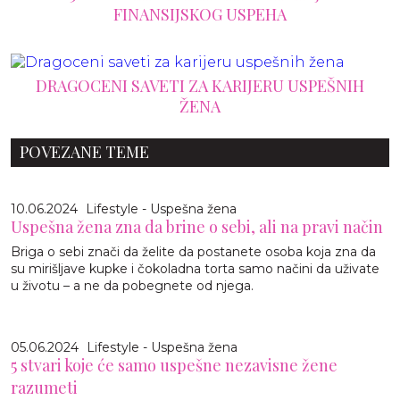
FINANSIJSKOG USPEHA
DRAGOCENI SAVETI ZA KARIJERU USPEŠNIH
ŽENA
POVEZANE TEME
10.06.2024
Lifestyle - Uspešna žena
Uspešna žena zna da brine o sebi, ali na pravi način
Briga o sebi znači da želite da postanete osoba koja zna da
su mirišljave kupke i čokoladna torta samo načini da uživate
u životu – a ne da pobegnete od njega.
05.06.2024
Lifestyle - Uspešna žena
5 stvari koje će samo uspešne nezavisne žene
razumeti