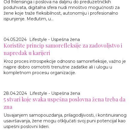
Od frilensinga i poslova na daljinu do preduzetničkih
poduhvata, digitalna sfera nudi mnoštvo mogućnosti za
žene koje traže fleksibilnost, autonomiju i profesionalno
ispunjenje. Međutim, u...
04.05.2024
Lifestyle - Uspešna žena
Koristite princip samorefleksije za zadovoljstvo i
napredak u karijeri
Kroz proces introspekcije odnosno samorefleksije, važno je
najpre dobro osmotriti trenutne zadatke ali i ulogu u
kompletnom procesu organizacije.
28.04.2024
Lifestyle - Uspešna žena
5 stvari koje svaka uspešna poslovna žena treba da
zna
Usvajanjem samopouzdanja, prilagodljivosti, i kontinuiranog
usavršavanja, žene mogu otključati svoj puni potencijal kao
uspešni poslovni lideri.