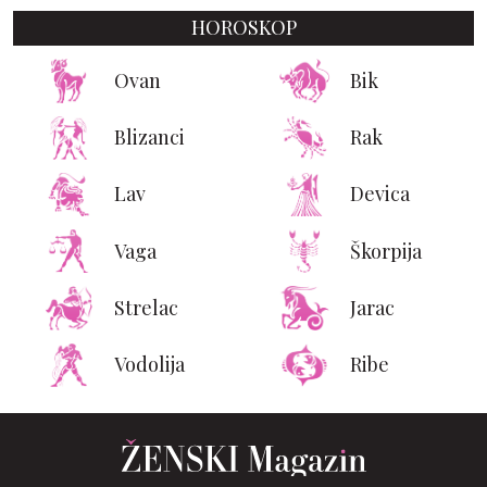
HOROSKOP
Ovan
Bik
Blizanci
Rak
Lav
Devica
Vaga
Škorpija
Strelac
Jarac
Vodolija
Ribe