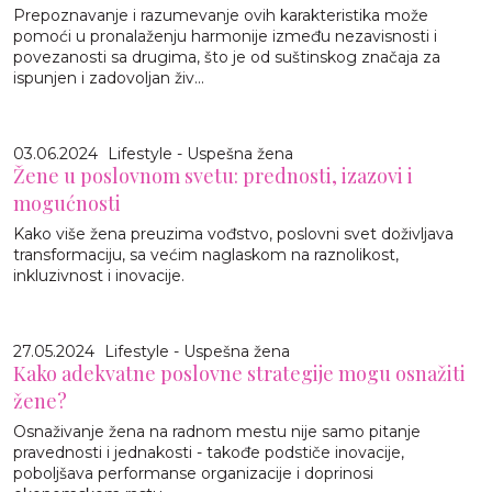
Prepoznavanje i razumevanje ovih karakteristika može
pomoći u pronalaženju harmonije između nezavisnosti i
povezanosti sa drugima, što je od suštinskog značaja za
ispunjen i zadovoljan živ...
03.06.2024
Lifestyle - Uspešna žena
Žene u poslovnom svetu: prednosti, izazovi i
mogućnosti
Kako više žena preuzima vođstvo, poslovni svet doživljava
transformaciju, sa većim naglaskom na raznolikost,
inkluzivnost i inovacije.
27.05.2024
Lifestyle - Uspešna žena
Kako adekvatne poslovne strategije mogu osnažiti
žene?
Osnaživanje žena na radnom mestu nije samo pitanje
pravednosti i jednakosti - takođe podstiče inovacije,
poboljšava performanse organizacije i doprinosi