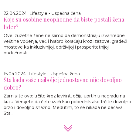
22.04.2024
Lifestyle - Uspešna žena
Koje su osobine neophodne da biste postali žena
lider?
Ove izuzetne žene ne samo da demonstriraju izvanredne
veštine vođenja, već i hrabro koračaju kroz izazove, gradeći
mostove ka inkluzivnijoj, održivijoj i prosperitetnijoj
budućnosti.
15.04.2024
Lifestyle - Uspešna žena
Šta kada vaše najbolje jednostavno nije dovoljno
dobro?
Zamislite ovo: trčite kroz lavirint, očiju uprtih u nagradu na
kraju. Verujete da ćete izaći kao pobednik ako trčite dovoljno
brzo i dovoljno snažno. Međutim, to se nikada ne dešava...
Šta...