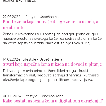
ekonomskom rastu.
22.05.2024
Lifestyle - Uspešna žena
Budite žena koja motiviše druge žene na uspeh, a
ne obrnuto!
Žene u rukovodstvu su u poziciji da podignu jedna drugu i
naprave prostor za svakoga ko želi da sedi za stolom ili ko želi
da kreira sopstveni biznis. Nažalost, to nije uvek slučaj.
14.05.2024
Lifestyle - Uspešna žena
Stvari koje uspešna žena nikada ne dovodi u pitanje
Prihvatanjem ovih principa, žene lideri mogu iskusiti
transformacioni rast, negovati zdraviju dinamiku i kultivisati
okruženje koje pogoduje uspehu i ličnom zadovoljstvu.
08.05.2024
Lifestyle - Uspešna žena
Kako postati uspešna žena u digitalnom okruženju?