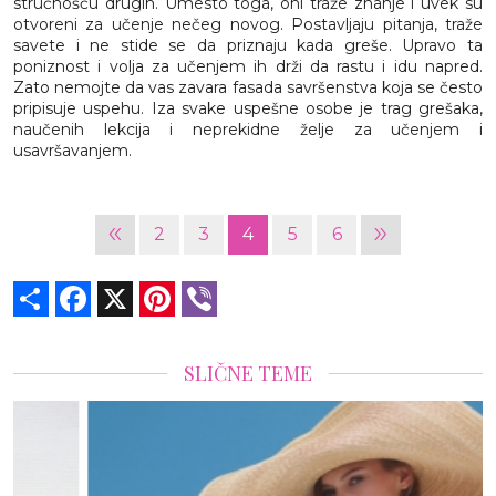
stručnošću drugih. Umesto toga, oni traže znanje i uvek su
otvoreni za učenje nečeg novog. Postavljaju pitanja, traže
savete i ne stide se da priznaju kada greše. Upravo ta
poniznost i volja za učenjem ih drži da rastu i idu napred.
Zato nemojte da vas zavara fasada savršenstva koja se često
pripisuje uspehu. Iza svake uspešne osobe je trag grešaka,
naučenih lekcija i neprekidne želje za učenjem i
usavršavanjem.
«
»
2
3
4
5
6
Share
Facebook
X
Pinterest
Viber
SLIČNE TEME