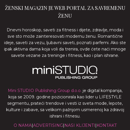
ŽENSKI MAGAZIN JE WEB PORTAL ZA SAVREMENU
ŽENU
Dnevni horoskop, saveti za fitness i dijete, zdravlje, moda i
sve sto može zainteresovati modernu ženu. Romantične
ideje, saveti za vezu, ljubavni saveti, poznati parfemi. Ako ste
ipak aktivna dama koja voli da trenira, ovde ćete naći mnoge
savete vezane za treninge i fitness, kao i plan ishrane.
Mini STUDIO Publishing Group d.o.o.
je digital kompanija,
koja se 2009. godine pozicionirala kao lider u LIFESTYLE
segmentu, prateći trendove i vesti iz sveta mode, lepote,
kulture i zabave, sa velikom pažnjom usmerenoj ka zdravoj
ishrani i fitnesu.
O NAMA
|
ADVERTISING
|
NASI KLIJENTI
|
KONTAKT