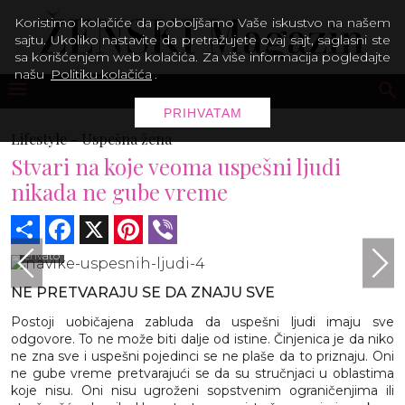
Koristimo kolačiće da poboljšamo Vaše iskustvo na našem
sajtu. Ukoliko nastavite da pretražujete ovaj sajt, saglasni ste
sa korišćenjem web kolačića. Za više informacija pogledajte
našu
Politiku kolačića
.
PRIHVATAM
Lifestyle -
Uspešna žena
Stvari na koje veoma uspešni ljudi
nikada ne gube vreme
Share
Facebook
X
Pinterest
Viber
envato
NE PRETVARAJU SE DA ZNAJU SVE
Postoji uobičajena zabluda da uspešni ljudi imaju sve
odgovore. To ne može biti dalje od istine. Činjenica je da niko
ne zna sve i uspešni pojedinci se ne plaše da to priznaju. Oni
ne gube vreme pretvarajući se da su stručnjaci u oblastima
koje nisu. Oni nisu ugroženi sopstvenim ograničenjima ili