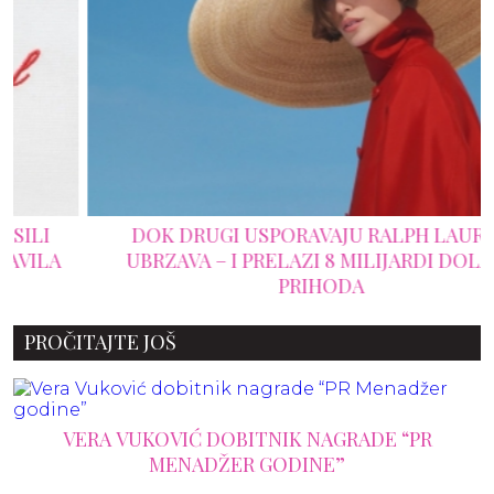
DOK DRUGI USPORAVAJU RALPH LAUREN
UBRZAVA – I PRELAZI 8 MILIJARDI DOLARA
PRIHODA
PROČITAJTE JOŠ
VERA VUKOVIĆ DOBITNIK NAGRADE “PR
MENADŽER GODINE”