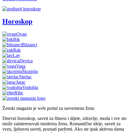
Horoskop
Ovan
Bik
Blizanci
Rak
Lav
Devica
Vaga
Škorpija
Strelac
Jarac
Vodolija
Ribe
Ženski magazin je web portal za savremenu ženu
Dnevni horoskop, saveti za fitness i dijete, zdravlje, moda i sve sto
može zainteresovati modernu ženu. Romantične ideje, saveti za
vezu, ljubavni saveti, poznati parfemi. Ako ste ipak aktivna dama