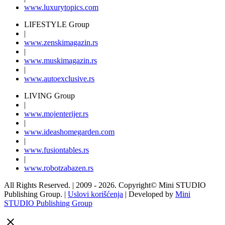
www.
luxurytopics
.com
LIFESTYLE Group
|
www.
zenski
magazin.rs
|
www.
muski
magazin.rs
|
www.
auto
exclusive.rs
LIVING Group
|
www.
moj
enterijer.rs
|
www.
ideas
homegarden.com
|
www.
fusiontables
.rs
|
www.
robotzabazen
.rs
All Rights Reserved.
| 2009 - 2026.
Copyright©
Mini STUDIO
Publishing Group. |
Uslovi korišćenja
| Developed by
Mini
STUDIO Publishing Group