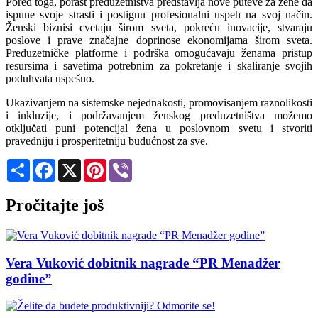
Pored toga, porast preduzetništva predstavlja nove puteve za žene da
ispune svoje strasti i postignu profesionalni uspeh na svoj način.
Ženski biznisi cvetaju širom sveta, pokreću inovacije, stvaraju
poslove i prave značajne doprinose ekonomijama širom sveta.
Preduzetničke platforme i podrška omogućavaju ženama pristup
resursima i savetima potrebnim za pokretanje i skaliranje svojih
poduhvata uspešno.
Ukazivanjem na sistemske nejednakosti, promovisanjem raznolikosti
i inkluzije, i podržavanjem ženskog preduzetništva možemo
otključati puni potencijal žena u poslovnom svetu i stvoriti
pravedniju i prosperitetniju budućnost za sve.
Share
Facebook
X
Pinterest
Viber
Pročitajte još
Vera Vuković dobitnik nagrade “PR Menadžer
godine”