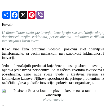
Share
Facebook
X
Pinterest
Viber
Envato
U dinamičnom svetu poslovanja, žene igraju sve značajnije uloge,
doprinoseći svojim veštinama, perspektivama i talentima različitim
industrijama širom sveta.
Kako više žena preuzima vođstvo, poslovni svet doživljava
transformaciju, sa većim naglaskom na raznolikost, inkluzivnost i
inovacije.
Jedna od značajnih prednosti koje žene donose poslovnom svetu je
njihova jedinstvena perspektiva. Sa različitim životnim iskustvima i
pozadinama, žene nude sveže uvide i kreativna rešenja za
kompleksne izazove. Njihova sposobnost da pristupe problemima iz
različitih uglova podstiče inovacije i pokreće rast organizacija.
photo: envato