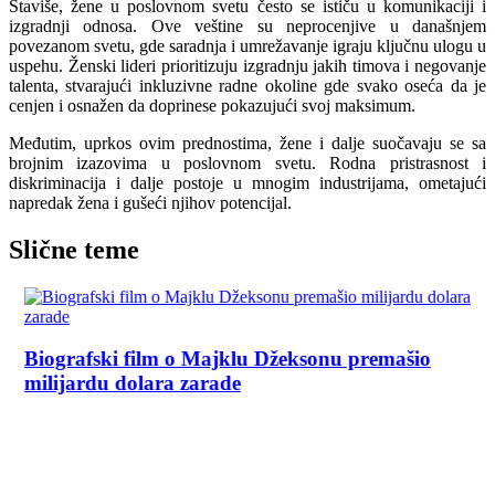
Štaviše, žene u poslovnom svetu često se ističu u komunikaciji i
izgradnji odnosa. Ove veštine su neprocenjive u današnjem
povezanom svetu, gde saradnja i umrežavanje igraju ključnu ulogu u
uspehu. Ženski lideri prioritizuju izgradnju jakih timova i negovanje
talenta, stvarajući inkluzivne radne okoline gde svako oseća da je
cenjen i osnažen da doprinese pokazujući svoj maksimum.
Međutim, uprkos ovim prednostima, žene i dalje suočavaju se sa
brojnim izazovima u poslovnom svetu. Rodna pristrasnost i
diskriminacija i dalje postoje u mnogim industrijama, ometajući
napredak žena i gušeći njihov potencijal.
Slične teme
Biografski film o Majklu Džeksonu premašio
milijardu dolara zarade