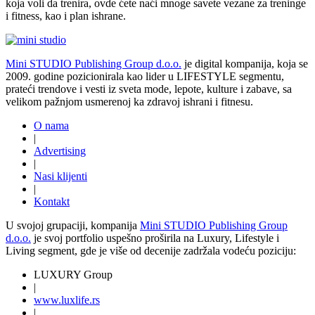
koja voli da trenira, ovde ćete naći mnoge savete vezane za treninge
i fitness, kao i plan ishrane.
Mini STUDIO Publishing Group d.o.o.
je digital kompanija, koja se
2009. godine pozicionirala kao lider u LIFESTYLE segmentu,
prateći trendove i vesti iz sveta mode, lepote, kulture i zabave, sa
velikom pažnjom usmerenoj ka zdravoj ishrani i fitnesu.
O nama
|
Advertising
|
Nasi klijenti
|
Kontakt
U svojoj grupaciji, kompanija
Mini STUDIO Publishing Group
d.o.o.
je svoj portfolio uspešno proširila na Luxury, Lifestyle i
Living segment, gde je više od decenije zadržala vodeću poziciju:
LUXURY Group
|
www.
luxlife
.rs
|