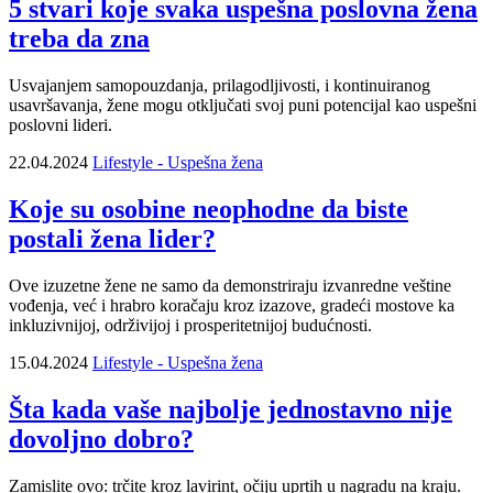
5 stvari koje svaka uspešna poslovna žena
treba da zna
Usvajanjem samopouzdanja, prilagodljivosti, i kontinuiranog
usavršavanja, žene mogu otključati svoj puni potencijal kao uspešni
poslovni lideri.
22.04.2024
Lifestyle - Uspešna žena
Koje su osobine neophodne da biste
postali žena lider?
Ove izuzetne žene ne samo da demonstriraju izvanredne veštine
vođenja, već i hrabro koračaju kroz izazove, gradeći mostove ka
inkluzivnijoj, održivijoj i prosperitetnijoj budućnosti.
15.04.2024
Lifestyle - Uspešna žena
Šta kada vaše najbolje jednostavno nije
dovoljno dobro?
Zamislite ovo: trčite kroz lavirint, očiju uprtih u nagradu na kraju.