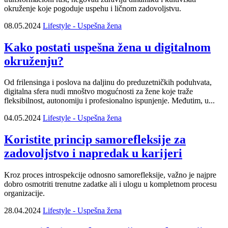
okruženje koje pogoduje uspehu i ličnom zadovoljstvu.
08.05.2024
Lifestyle - Uspešna žena
Kako postati uspešna žena u digitalnom
okruženju?
Od frilensinga i poslova na daljinu do preduzetničkih poduhvata,
digitalna sfera nudi mnoštvo mogućnosti za žene koje traže
fleksibilnost, autonomiju i profesionalno ispunjenje. Međutim, u...
04.05.2024
Lifestyle - Uspešna žena
Koristite princip samorefleksije za
zadovoljstvo i napredak u karijeri
Kroz proces introspekcije odnosno samorefleksije, važno je najpre
dobro osmotriti trenutne zadatke ali i ulogu u kompletnom procesu
organizacije.
28.04.2024
Lifestyle - Uspešna žena