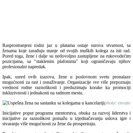
Rasprostranjeni rodni jaz u platama ostaje surova stvarnost, sa
ženama koje zarađuju manje od svojih muških kolega za isti rad.
Pored toga, žene i dalje su nedovoljno zastupljene na rukovodećim
pozicijama, sa "staklenim plafonima" koji ograničavaju njihov
profesionalni napredak.
Ipak, usred ovih izazova, žene u poslovnom svetu pronalaze
mogućnosti za rast i osnaživanje. Organizacije sve više prepoznaju
vrednost rodne raznolikosti i preduzimaju korake ka promociji
inkluzivnosti i jednakosti na radnom mestu.
photo: envato
Inicijative poput programa mentorstva, obuka za razvoj liderstva i
inicijative za raznolikost pomažu u izjednačavanju uslova igre i
stvaranju više mogućnosti za žene da prosperiraju.