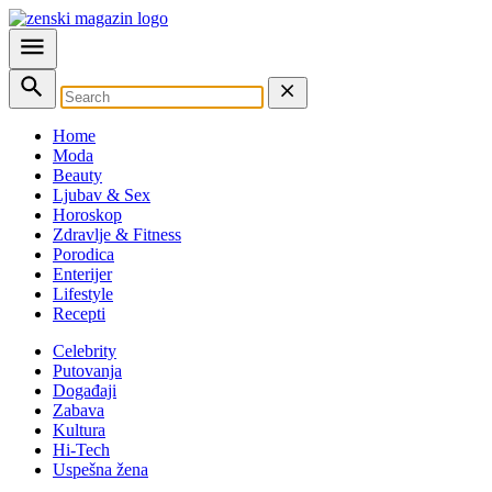
Home
Moda
Beauty
Ljubav & Sex
Horoskop
Zdravlje & Fitness
Porodica
Enterijer
Lifestyle
Recepti
Celebrity
Putovanja
Događaji
Zabava
Kultura
Hi-Tech
Uspešna žena