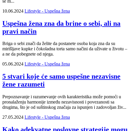
se m...
10.06.2024
Lifestyle - Uspešna žena
Uspešna žena zna da brine o sebi, ali na
pravi način
Briga o sebi znači da želite da postanete osoba koja zna da su
mirišljave kupke i čokoladna torta samo načini da uživate u životu –
a ne da pobegnete od njega.
05.06.2024
Lifestyle - Uspešna žena
5 stvari koje će samo uspešne nezavisne
žene razumeti
Prepoznavanje i razumevanje ovih karakteristika može pomoći u
pronalaženju harmonije između nezavisnosti i povezanosti sa
drugima, što je od suštinskog značaja za ispunjen i zadovoljan živ...
27.05.2024
Lifestyle - Uspešna žena
Kako adekvatne poslovne strategije mogu