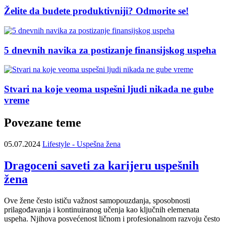
Želite da budete produktivniji? Odmorite se!
5 dnevnih navika za postizanje finansijskog uspeha
Stvari na koje veoma uspešni ljudi nikada ne gube
vreme
Povezane teme
05.07.2024
Lifestyle - Uspešna žena
Dragoceni saveti za karijeru uspešnih
žena
Ove žene često ističu važnost samopouzdanja, sposobnosti
prilagođavanja i kontinuiranog učenja kao ključnih elemenata
uspeha. Njihova posvećenost ličnom i profesionalnom razvoju često