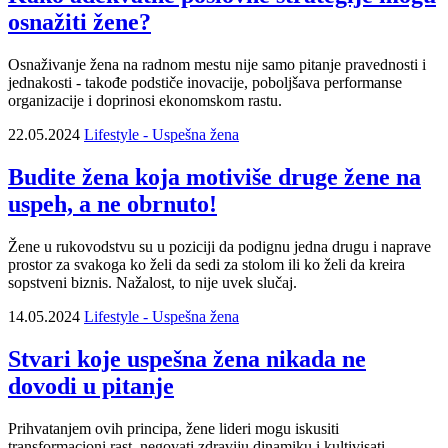
osnažiti žene?
Osnaživanje žena na radnom mestu nije samo pitanje pravednosti i
jednakosti - takođe podstiče inovacije, poboljšava performanse
organizacije i doprinosi ekonomskom rastu.
22.05.2024
Lifestyle - Uspešna žena
Budite žena koja motiviše druge žene na
uspeh, a ne obrnuto!
Žene u rukovodstvu su u poziciji da podignu jedna drugu i naprave
prostor za svakoga ko želi da sedi za stolom ili ko želi da kreira
sopstveni biznis. Nažalost, to nije uvek slučaj.
14.05.2024
Lifestyle - Uspešna žena
Stvari koje uspešna žena nikada ne
dovodi u pitanje
Prihvatanjem ovih principa, žene lideri mogu iskusiti
transformacioni rast, negovati zdraviju dinamiku i kultivisati