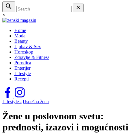
×
Home
Moda
Beauty
Ljubav & Sex
Horoskop
Zdravlje & Fitness
Porodica
Enterijer
Lifestyle
Recepti
Lifestyle -
Uspešna žena
Žene u poslovnom svetu:
prednosti, izazovi i mogućnosti