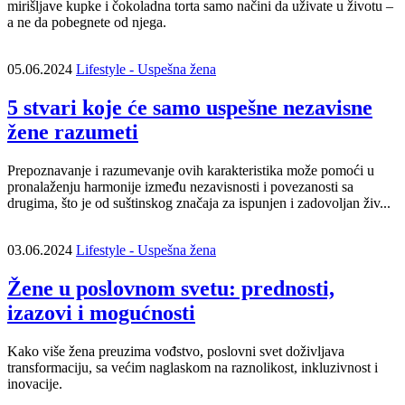
mirišljave kupke i čokoladna torta samo načini da uživate u životu –
a ne da pobegnete od njega.
05.06.2024
Lifestyle - Uspešna žena
5 stvari koje će samo uspešne nezavisne
žene razumeti
Prepoznavanje i razumevanje ovih karakteristika može pomoći u
pronalaženju harmonije između nezavisnosti i povezanosti sa
drugima, što je od suštinskog značaja za ispunjen i zadovoljan živ...
03.06.2024
Lifestyle - Uspešna žena
Žene u poslovnom svetu: prednosti,
izazovi i mogućnosti
Kako više žena preuzima vođstvo, poslovni svet doživljava
transformaciju, sa većim naglaskom na raznolikost, inkluzivnost i
inovacije.