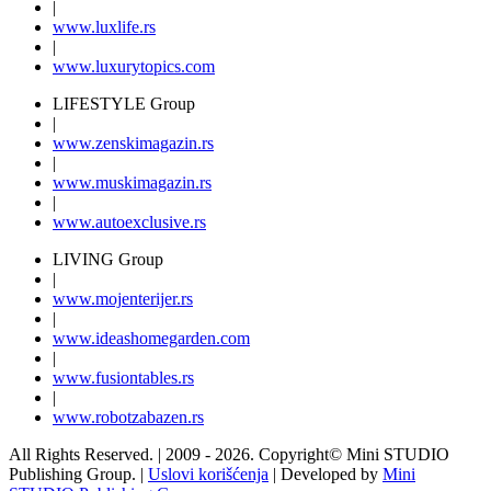
|
www.
luxlife
.rs
|
www.
luxurytopics
.com
LIFESTYLE Group
|
www.
zenski
magazin.rs
|
www.
muski
magazin.rs
|
www.
auto
exclusive.rs
LIVING Group
|
www.
moj
enterijer.rs
|
www.
ideas
homegarden.com
|
www.
fusiontables
.rs
|
www.
robotzabazen
.rs
All Rights Reserved.
| 2009 - 2026.
Copyright©
Mini STUDIO
Publishing Group. |
Uslovi korišćenja
| Developed by
Mini