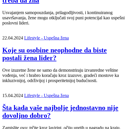
treba da zna
Usvajanjem samopouzdanja, prilagodljivosti, i kontinuiranog
usavršavanja, žene mogu otključati svoj puni potencijal kao uspešni
poslovni lideri.
22.04.2024
Lifestyle - Uspešna žena
Koje su osobine neophodne da biste
postali žena lider?
Ove izuzetne žene ne samo da demonstriraju izvanredne veštine
vođenja, već i hrabro koračaju kroz izazove, gradeći mostove ka
inkluzivnijoj, održivijoj i prosperitetnijoj budućnosti.
15.04.2024
Lifestyle - Uspešna žena
Šta kada vaše najbolje jednostavno nije
dovoljno dobro?
Zamislite ovo: trčite kroz lavirint, očiju uprtih u nagradu na kraju.