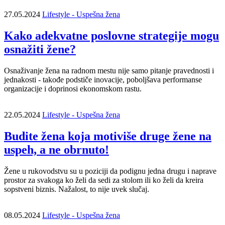
27.05.2024
Lifestyle - Uspešna žena
Kako adekvatne poslovne strategije mogu
osnažiti žene?
Osnaživanje žena na radnom mestu nije samo pitanje pravednosti i
jednakosti - takođe podstiče inovacije, poboljšava performanse
organizacije i doprinosi ekonomskom rastu.
22.05.2024
Lifestyle - Uspešna žena
Budite žena koja motiviše druge žene na
uspeh, a ne obrnuto!
Žene u rukovodstvu su u poziciji da podignu jedna drugu i naprave
prostor za svakoga ko želi da sedi za stolom ili ko želi da kreira
sopstveni biznis. Nažalost, to nije uvek slučaj.
08.05.2024
Lifestyle - Uspešna žena