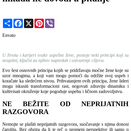
Share
Facebook
X
Pinterest
Viber
Envato
U životu i karijeri svake uspešne žene, postoje neki principi koji su
neupitni, ključni za njihov napredak i ostvarenje ciljeva.
Evo šest osnovnih principa kojih se pridržavaju moćne žene koje su
uzor mnogima, a koji vam mogu pomoći da održite svoj uspeh i
koračate ka sledećem nivou. Prihvatanjem ovih principa, žene lideri
mogu iskusiti transformacioni rast, negovati zdraviju dinamiku i
kultivisati okruženje koje pogoduje uspehu i ličnom zadovoljstvu.
NE BEŽITE OD NEPRIJATNIH
RAZGOVORA
Nemojte se plašiti neprijatnih razgovora, suočavanje s njima donosi
čaroliju. Bez obzira da li je reč o promeni perspektive ili samo o