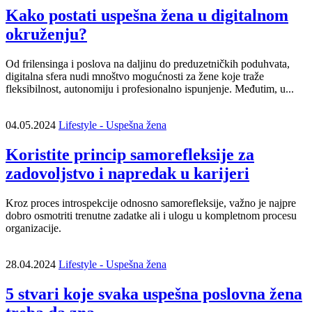
Kako postati uspešna žena u digitalnom
okruženju?
Od frilensinga i poslova na daljinu do preduzetničkih poduhvata,
digitalna sfera nudi mnoštvo mogućnosti za žene koje traže
fleksibilnost, autonomiju i profesionalno ispunjenje. Međutim, u...
04.05.2024
Lifestyle - Uspešna žena
Koristite princip samorefleksije za
zadovoljstvo i napredak u karijeri
Kroz proces introspekcije odnosno samorefleksije, važno je najpre
dobro osmotriti trenutne zadatke ali i ulogu u kompletnom procesu
organizacije.
28.04.2024
Lifestyle - Uspešna žena
5 stvari koje svaka uspešna poslovna žena