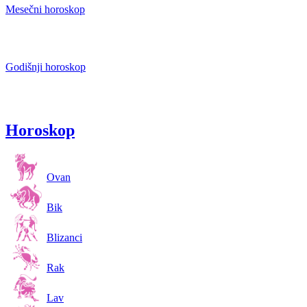
Mesečni horoskop
Godišnji horoskop
Horoskop
Ovan
Bik
Blizanci
Rak
Lav