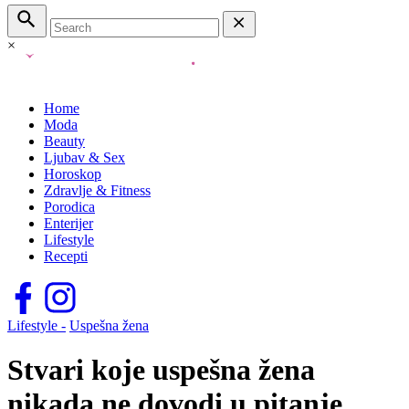
×
Home
Moda
Beauty
Ljubav & Sex
Horoskop
Zdravlje & Fitness
Porodica
Enterijer
Lifestyle
Recepti
Lifestyle -
Uspešna žena
Stvari koje uspešna žena
nikada ne dovodi u pitanje