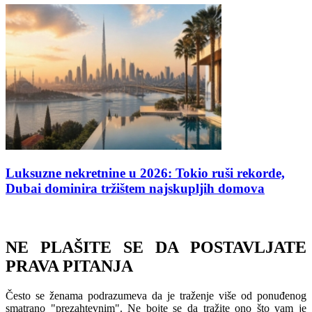
Luksuzne nekretnine u 2026: Tokio ruši rekorde,
Dubai dominira tržištem najskupljih domova
NE PLAŠITE SE DA POSTAVLJATE
PRAVA PITANJA
Često se ženama podrazumeva da je traženje više od ponuđenog
smatrano "prezahtevnim". Ne bojte se da tražite ono što vam je