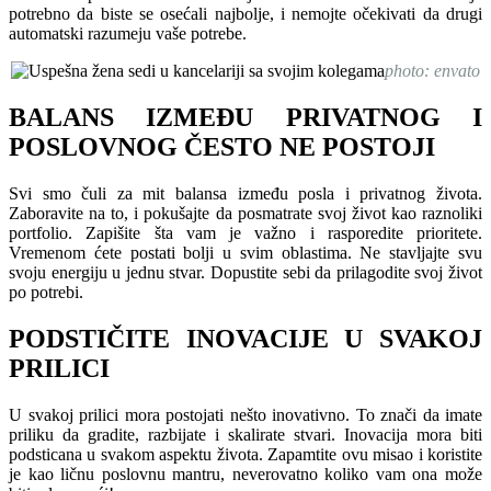
potrebno da biste se osećali najbolje, i nemojte očekivati da drugi
automatski razumeju vaše potrebe.
photo: envato
BALANS IZMEĐU PRIVATNOG I
POSLOVNOG ČESTO NE POSTOJI
Svi smo čuli za mit balansa između posla i privatnog života.
Zaboravite na to, i pokušajte da posmatrate svoj život kao raznoliki
portfolio. Zapišite šta vam je važno i rasporedite prioritete.
Vremenom ćete postati bolji u svim oblastima. Ne stavljajte svu
svoju energiju u jednu stvar. Dopustite sebi da prilagodite svoj život
po potrebi.
PODSTIČITE INOVACIJE U SVAKOJ
PRILICI
U svakoj prilici mora postojati nešto inovativno. To znači da imate
priliku da gradite, razbijate i skalirate stvari. Inovacija mora biti
podsticana u svakom aspektu života. Zapamtite ovu misao i koristite
je kao ličnu poslovnu mantru, neverovatno koliko vam ona može