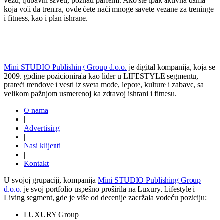
vezu, ljubavni saveti, poznati parfemi. Ako ste ipak aktivna dama
koja voli da trenira, ovde ćete naći mnoge savete vezane za treninge
i fitness, kao i plan ishrane.
Mini STUDIO Publishing Group d.o.o.
je digital kompanija, koja se
2009. godine pozicionirala kao lider u LIFESTYLE segmentu,
prateći trendove i vesti iz sveta mode, lepote, kulture i zabave, sa
velikom pažnjom usmerenoj ka zdravoj ishrani i fitnesu.
O nama
|
Advertising
|
Nasi klijenti
|
Kontakt
U svojoj grupaciji, kompanija
Mini STUDIO Publishing Group
d.o.o.
je svoj portfolio uspešno proširila na Luxury, Lifestyle i
Living segment, gde je više od decenije zadržala vodeću poziciju:
LUXURY Group