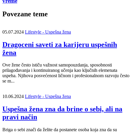
vreme
Povezane teme
05.07.2024
Lifestyle - Uspešna žena
Dragoceni saveti za karijeru uspešnih
žena
Ove žene često ističu važnost samopouzdanja, sposobnosti
prilagođavanja i kontinuiranog učenja kao ključnih elemenata
uspeha. Njihova posvećenost ličnom i profesionalnom razvoju često
se m...
10.06.2024
Lifestyle - Uspešna žena
Uspešna žena zna da brine o sebi, ali na
pravi način
Briga o sebi znači da želite da postanete osoba koja zna da su