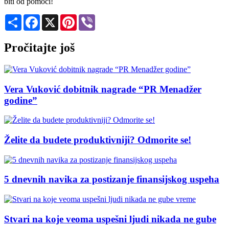
biti od pomoći!
Share
Facebook
X
Pinterest
Viber
Pročitajte još
Vera Vuković dobitnik nagrade “PR Menadžer
godine”
Želite da budete produktivniji? Odmorite se!
5 dnevnih navika za postizanje finansijskog uspeha
Stvari na koje veoma uspešni ljudi nikada ne gube