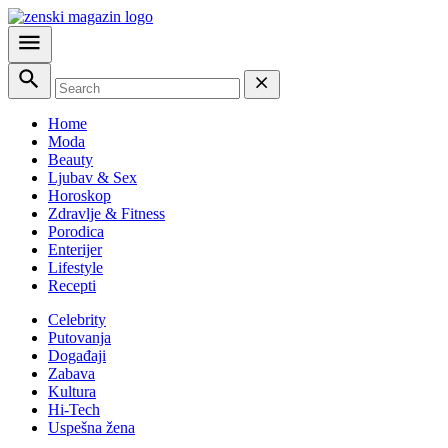
Home
Moda
Beauty
Ljubav & Sex
Horoskop
Zdravlje & Fitness
Porodica
Enterijer
Lifestyle
Recepti
Celebrity
Putovanja
Događaji
Zabava
Kultura
Hi-Tech
Uspešna žena