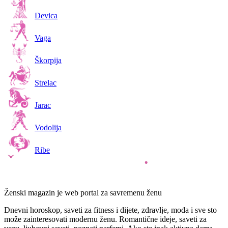
Devica
Vaga
Škorpija
Strelac
Jarac
Vodolija
Ribe
Ženski magazin je web portal za savremenu ženu
Dnevni horoskop, saveti za fitness i dijete, zdravlje, moda i sve sto
može zainteresovati modernu ženu. Romantične ideje, saveti za