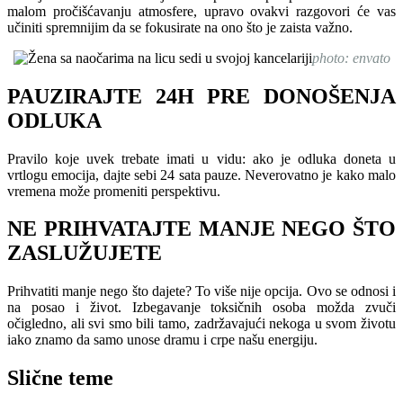
malom pročišćavanju atmosfere, upravo ovakvi razgovori će vas
učiniti spremnijim da se fokusirate na ono što je zaista važno.
photo: envato
PAUZIRAJTE 24H PRE DONOŠENJA
ODLUKA
Pravilo koje uvek trebate imati u vidu: ako je odluka doneta u
vrtlogu emocija, dajte sebi 24 sata pauze. Neverovatno je kako malo
vremena može promeniti perspektivu.
NE PRIHVATAJTE MANJE NEGO ŠTO
ZASLUŽUJETE
Prihvatiti manje nego što dajete? To više nije opcija. Ovo se odnosi i
na posao i život. Izbegavanje toksičnih osoba možda zvuči
očigledno, ali svi smo bili tamo, zadržavajući nekoga u svom životu
iako znamo da samo unose dramu i crpe našu energiju.
Slične teme