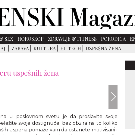
& SEX
HOROSKOP
ZDRAVLJE & FITNESS
PORODICA
E
AJI
ZABAVA
KULTURA
HI-TECH
USPEŠNA ŽENA
jeru uspešnih žena
envato
ena u poslovnom svetu je da proslavite svoje
eležite svoje dostignuće, bez obzira na to koliko
e vaših uspeha pomaže vam da ostanete motivisani i