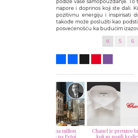
podiže vaše samopouzdanje. To
napore i doprinos koji ste dali. 
pozitivnu energiju i inspirisati
takođe može poslužiti kao podstic
posvećenošću ka budućim izazovim
«
5
6
Share
Facebook
X
Pinterest
Viber
grlica vredna milion
Chanel je preuzeo brend
D
olara za vilu na Petoj
koji su nosili kraljevi i
Ral