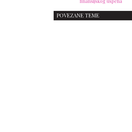
finansijskog uspeha
POVEZANE TEME