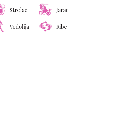
ai dominira tržištem
Strelac
Jarac
ajskupljih domova
Vodolija
Ribe