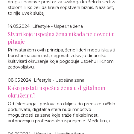
drugu i naprave prostor za svakoga ko želi da sedi za
stolom ili ko želi da kreira sopstveni biznis. Nažalost,
to nije uvek slučaj.
14.05.2024
Lifestyle - Uspešna žena
Stvari koje uspešna žena nikada ne dovodi u
pitanje
Prihvatanjem ovih principa, žene lideri mogu iskusiti
transformacioni rast, negovati zdraviju dinamiku i
kultivisati okruženje koje pogoduje uspehu i ličnom
zadovoljstvu.
08.05.2024
Lifestyle - Uspešna žena
Kako postati uspešna žena u digitalnom
okruženju?
Od frilensinga i poslova na daljinu do preduzetničkih
poduhvata, digitalna sfera nudi mnoštvo
mogućnosti za žene koje traže fleksibilnost,
autonomiju i profesionalno ispunjenje. Međutim, u...