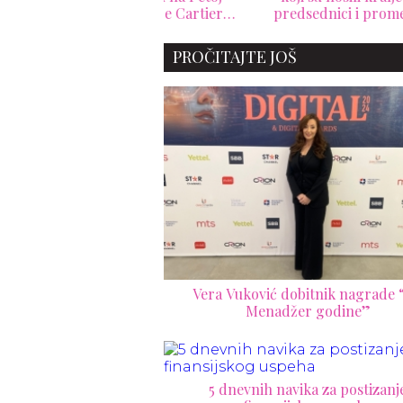
eniji: kako je Cartier
predsednici i promenio
pre
sklopio jedan od
pravila luksuza
everovatnijih poslova u
PROČITAJTE JOŠ
istoriji Njujorka
Vera Vuković dobitnik nagrade 
Menadžer godine”
5 dnevnih navika za postizanj