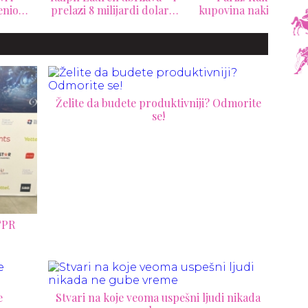
lazi 8 milijardi dolara
kupovina nakita promenila
Dub
prihoda
istoriju Place Vendôme
n
Želite da budete produktivniji? Odmorite
se!
“PR
e
Stvari na koje veoma uspešni ljudi nikada