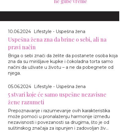
ne gube vreme
10.06.2024
Lifestyle - Uspešna žena
Uspešna žena zna da brine o sebi, ali na
pravi način
Briga o sebi znači da želite da postanete osoba koja
zna da su mirišljave kupke i čokoladna torta samo
načini da uživate u životu – a ne da pobegnete od
njega.
05.06.2024
Lifestyle - Uspešna žena
5 stvari koje će samo uspešne nezavisne
žene razumeti
Prepoznavanje i razumevanje ovih karakteristika
može pomoći u pronalaženju harmonije između
nezavisnosti i povezanosti sa drugima, što je od
suštinskog značaja za ispunjen i zadovoljan živ...