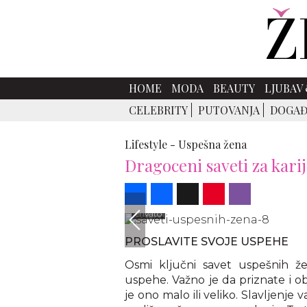
HOME
MODA
BEAUTY
LJUBAV 
CELEBRITY
PUTOVANJA
DOGAĐ
Lifestyle -
Uspešna žena
Dragoceni saveti za kari
Share
Facebook
X
Pinterest
Viber
envato
PROSLAVITE SVOJE USPEHE
Osmi ključni savet uspešnih ž
uspehe. Važno je da priznate i ob
je ono malo ili veliko. Slavljenj