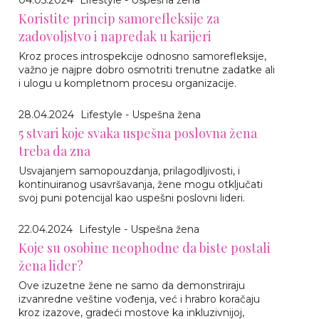
04.05.2024
Lifestyle - Uspešna žena
Koristite princip samorefleksije za
zadovoljstvo i napredak u karijeri
Kroz proces introspekcije odnosno samorefleksije,
važno je najpre dobro osmotriti trenutne zadatke ali
i ulogu u kompletnom procesu organizacije.
28.04.2024
Lifestyle - Uspešna žena
5 stvari koje svaka uspešna poslovna žena
treba da zna
Usvajanjem samopouzdanja, prilagodljivosti, i
kontinuiranog usavršavanja, žene mogu otključati
svoj puni potencijal kao uspešni poslovni lideri.
22.04.2024
Lifestyle - Uspešna žena
Koje su osobine neophodne da biste postali
žena lider?
Ove izuzetne žene ne samo da demonstriraju
izvanredne veštine vođenja, već i hrabro koračaju
kroz izazove, gradeći mostove ka inkluzivnijoj,