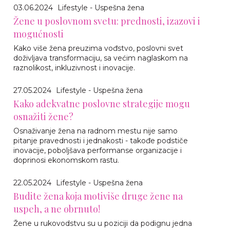
03.06.2024
Lifestyle - Uspešna žena
Žene u poslovnom svetu: prednosti, izazovi i
mogućnosti
Kako više žena preuzima vođstvo, poslovni svet
doživljava transformaciju, sa većim naglaskom na
raznolikost, inkluzivnost i inovacije.
27.05.2024
Lifestyle - Uspešna žena
Kako adekvatne poslovne strategije mogu
osnažiti žene?
Osnaživanje žena na radnom mestu nije samo
pitanje pravednosti i jednakosti - takođe podstiče
inovacije, poboljšava performanse organizacije i
doprinosi ekonomskom rastu.
22.05.2024
Lifestyle - Uspešna žena
Budite žena koja motiviše druge žene na
uspeh, a ne obrnuto!
Žene u rukovodstvu su u poziciji da podignu jedna