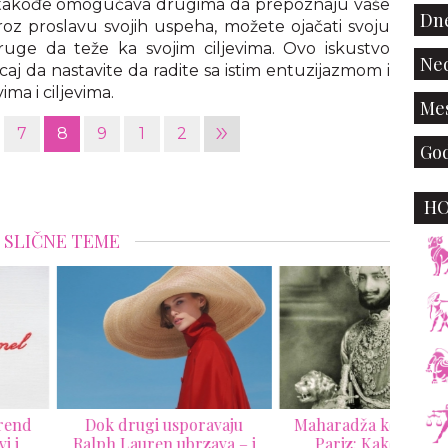
 takođe omogućava drugima da prepoznaju vaše
Dne
Kroz proslavu svojih uspeha, možete ojačati svoju
 druge da teže ka svojim ciljevima. Ovo iskustvo
Ned
aj da nastavite da radite sa istim entuzijazmom i
a i ciljevima.
Mes
»
7
8
9
1
2
God
H
SLIČNE TEME
ok drugi usporavaju
Maharadža koji je šokirao
Lu
ph Lauren ubrzava – i
Pariz: Kako je jedna
2026