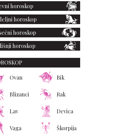
vni horoskop
eljni horoskop
ečni horoskop
išnji horoskop
OROSKOP
Ovan
Bik
Blizanci
Rak
Lav
Devica
Vaga
Škorpija
ksuzne nekretnine u
: Tokio ruši rekorde,