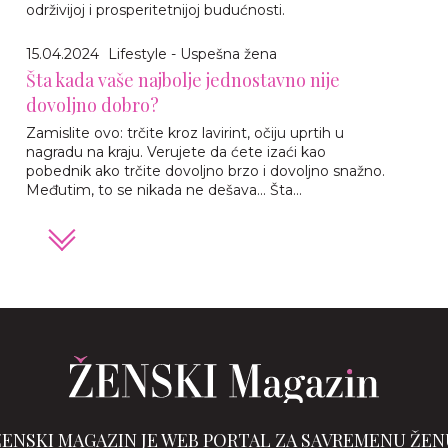
održivijoj i prosperitetnijoj budućnosti.
15.04.2024
Lifestyle - Uspešna žena
Šta kada vaše najbolje jednostavno nije
dovoljno dobro?
Zamislite ovo: trčite kroz lavirint, očiju uprtih u
nagradu na kraju. Verujete da ćete izaći kao
pobednik ako trčite dovoljno brzo i dovoljno snažno.
Međutim, to se nikada ne dešava... Šta...
ŽENSKI MAGAZIN JE WEB PORTAL ZA SAVREMENU ŽEN