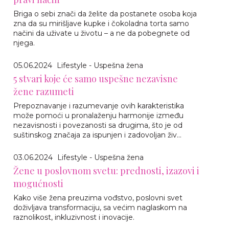
Briga o sebi znači da želite da postanete osoba koja
zna da su mirišljave kupke i čokoladna torta samo
načini da uživate u životu – a ne da pobegnete od
njega.
05.06.2024
Lifestyle - Uspešna žena
5 stvari koje će samo uspešne nezavisne
žene razumeti
Prepoznavanje i razumevanje ovih karakteristika
može pomoći u pronalaženju harmonije između
nezavisnosti i povezanosti sa drugima, što je od
suštinskog značaja za ispunjen i zadovoljan živ...
03.06.2024
Lifestyle - Uspešna žena
Žene u poslovnom svetu: prednosti, izazovi i
mogućnosti
Kako više žena preuzima vođstvo, poslovni svet
doživljava transformaciju, sa većim naglaskom na
raznolikost, inkluzivnost i inovacije.