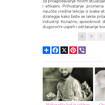
za prilagođavanje novim situacij
i efikasni. Prihvatanje promena
naučite vredne lekcije iz svake si
strategije kako biste se lakše pr
industriji. Konačno, sposobnost 
dugoročni uspeh i održavanje k
«
9
1
Share
Facebook
X
Pinterest
Viber
ksuzne nekretnine u
Maharadža koji je šokirao
Cha