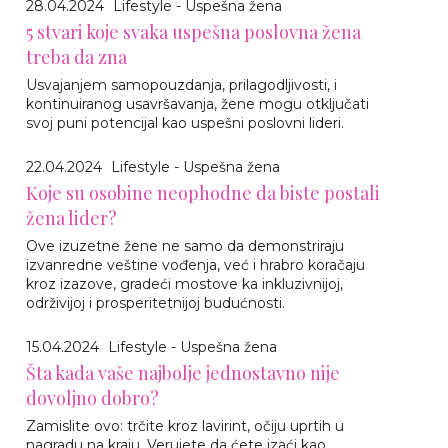
28.04.2024
Lifestyle - Uspešna žena
5 stvari koje svaka uspešna poslovna žena
treba da zna
Usvajanjem samopouzdanja, prilagodljivosti, i
kontinuiranog usavršavanja, žene mogu otključati
svoj puni potencijal kao uspešni poslovni lideri.
22.04.2024
Lifestyle - Uspešna žena
Koje su osobine neophodne da biste postali
žena lider?
Ove izuzetne žene ne samo da demonstriraju
izvanredne veštine vođenja, već i hrabro koračaju
kroz izazove, gradeći mostove ka inkluzivnijoj,
održivijoj i prosperitetnijoj budućnosti.
15.04.2024
Lifestyle - Uspešna žena
Šta kada vaše najbolje jednostavno nije
dovoljno dobro?
Zamislite ovo: trčite kroz lavirint, očiju uprtih u
nagradu na kraju. Verujete da ćete izaći kao