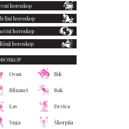
vni horoskop
eljni horoskop
ečni horoskop
išnji horoskop
OROSKOP
Ovan
Bik
Blizanci
Rak
Lav
Devica
Vaga
Škorpija
grafski film o Majklu