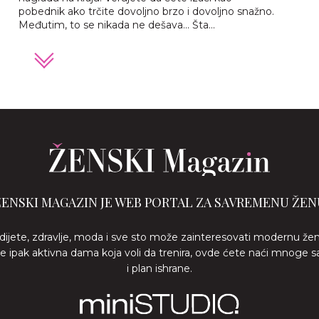
pobednik ako trčite dovoljno brzo i dovoljno snažno.
Međutim, to se nikada ne dešava... Šta...
ŽENSKI MAGAZIN JE WEB PORTAL ZA SAVREMENU ŽEN
 dijete, zdravlje, moda i sve sto može zainteresovati modernu že
ste ipak aktivna dama koja voli da trenira, ovde ćete naći mnoge s
i plan ishrane.