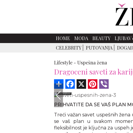
HOME
MODA
BEAUTY
LJUBAV 
CELEBRITY
PUTOVANJA
DOGAĐ
Lifestyle -
Uspešna žena
Dragoceni saveti za kari
Share
Facebook
X
Pinterest
Viber
envato
PRIHVATITE DA SE VAŠ PLAN 
Treći važan savet uspešnih žena 
se vaš plan u svakom moment
fleksibilnost je ključna za uspeh j