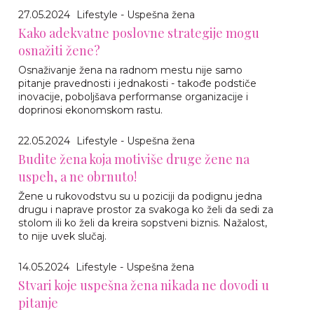
27.05.2024
Lifestyle - Uspešna žena
Kako adekvatne poslovne strategije mogu
osnažiti žene?
Osnaživanje žena na radnom mestu nije samo
pitanje pravednosti i jednakosti - takođe podstiče
inovacije, poboljšava performanse organizacije i
doprinosi ekonomskom rastu.
22.05.2024
Lifestyle - Uspešna žena
Budite žena koja motiviše druge žene na
uspeh, a ne obrnuto!
Žene u rukovodstvu su u poziciji da podignu jedna
drugu i naprave prostor za svakoga ko želi da sedi za
stolom ili ko želi da kreira sopstveni biznis. Nažalost,
to nije uvek slučaj.
14.05.2024
Lifestyle - Uspešna žena
Stvari koje uspešna žena nikada ne dovodi u
pitanje