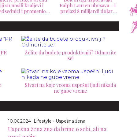
ji su nosili kraljevi i
Ralph Lauren ubrzava – i
D
edsednici i promenio
prelazi 8 milijardi dolara
mil
pravila luksuza
prihoda
“PR
Želite da budete produktivniji? Odmorite
se!
e
Stvari na koje veoma uspešni ljudi nikada
ne gube vreme
10.06.2024
Lifestyle - Uspešna žena
Uspešna žena zna da brine o sebi, ali na
pravi način