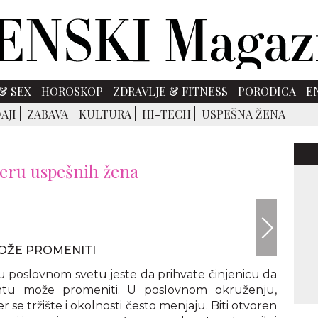
& SEX
HOROSKOP
ZDRAVLJE & FITNESS
PORODICA
E
AJI
ZABAVA
KULTURA
HI-TECH
USPEŠNA ŽENA
jeru uspešnih žena
envato
MOŽE PROMENITI
u poslovnom svetu jeste da prihvate činjenicu da
u može promeniti. U poslovnom okruženju,
er se tržište i okolnosti često menjaju. Biti otvoren