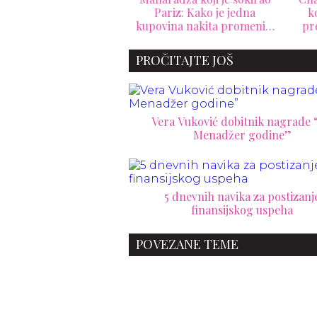
6: Tokio ruši rekorde,
Pariz: Kako je jedna
ko
bai dominira tržištem
kupovina nakita promenila
pr
najskupljih domova
istoriju Place Vendôme
PROČITAJTE JOŠ
Vera Vuković dobitnik nagrade 
Menadžer godine”
5 dnevnih navika za postizanj
finansijskog uspeha
POVEZANE TEME