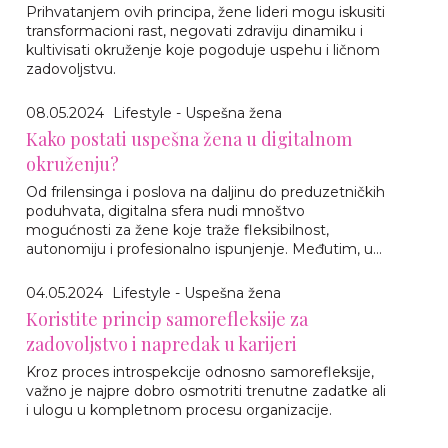
Prihvatanjem ovih principa, žene lideri mogu iskusiti
transformacioni rast, negovati zdraviju dinamiku i
kultivisati okruženje koje pogoduje uspehu i ličnom
zadovoljstvu.
08.05.2024
Lifestyle - Uspešna žena
Kako postati uspešna žena u digitalnom
okruženju?
Od frilensinga i poslova na daljinu do preduzetničkih
poduhvata, digitalna sfera nudi mnoštvo
mogućnosti za žene koje traže fleksibilnost,
autonomiju i profesionalno ispunjenje. Međutim, u...
04.05.2024
Lifestyle - Uspešna žena
Koristite princip samorefleksije za
zadovoljstvo i napredak u karijeri
Kroz proces introspekcije odnosno samorefleksije,
važno je najpre dobro osmotriti trenutne zadatke ali
i ulogu u kompletnom procesu organizacije.