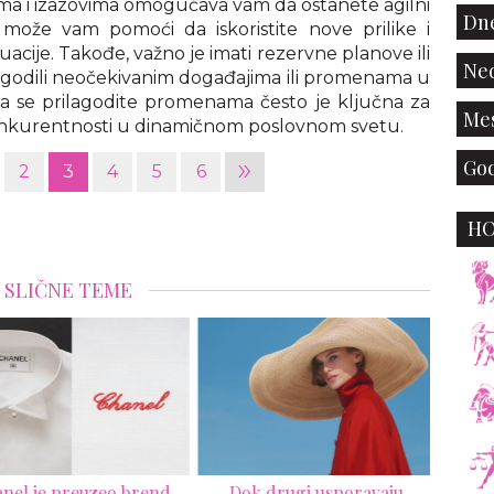
ama i izazovima omogućava vam da ostanete agilni
Dne
 može vam pomoći da iskoristite nove prilike i
tuacije. Takođe, važno je imati rezervne planove ili
Ned
ilagodili neočekivanim događajima ili promenama u
da se prilagodite promenama često je ključna za
Mes
onkurentnosti u dinamičnom poslovnom svetu.
»
God
2
3
4
5
6
H
SLIČNE TEME
nel je preuzeo brend
Dok drugi usporavaju
Bio