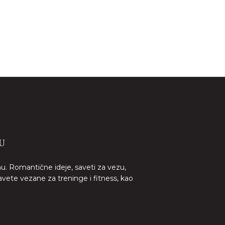
U
nu. Romantične ideje, saveti za vezu,
avete vezane za treninge i fitness, kao