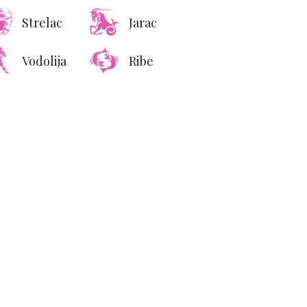
žeksonu premašio
Strelac
Jarac
ijardu dolara zarade
Vodolija
Ribe