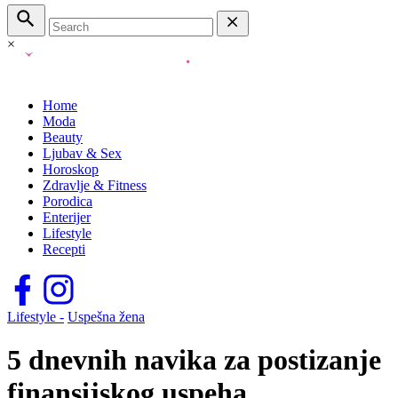
×
Home
Moda
Beauty
Ljubav & Sex
Horoskop
Zdravlje & Fitness
Porodica
Enterijer
Lifestyle
Recepti
Lifestyle -
Uspešna žena
5 dnevnih navika za postizanje
finansijskog uspeha