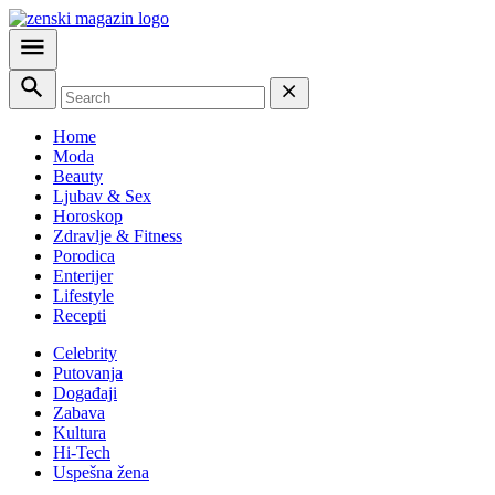
Home
Moda
Beauty
Ljubav & Sex
Horoskop
Zdravlje & Fitness
Porodica
Enterijer
Lifestyle
Recepti
Celebrity
Putovanja
Događaji
Zabava
Kultura
Hi-Tech
Uspešna žena