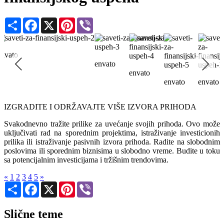
Share
Facebook
X
Pinterest
Viber
envato
envato
envato
envato
envato
IZGRADITE I ODRŽAVAJTE VIŠE IZVORA PRIHODA
Svakodnevno tražite prilike za uvećanje svojih prihoda. Ovo može
uključivati rad na sporednim projektima, istraživanje investicionih
prilika ili istraživanje pasivnih izvora prihoda. Radite na slobodnim
poslovima ili sporednim biznisima u slobodno vreme. Budite u toku
sa potencijalnim investicijama i tržišnim trendovima.
«
1
2
3
4
5
»
Share
Facebook
X
Pinterest
Viber
Slične teme