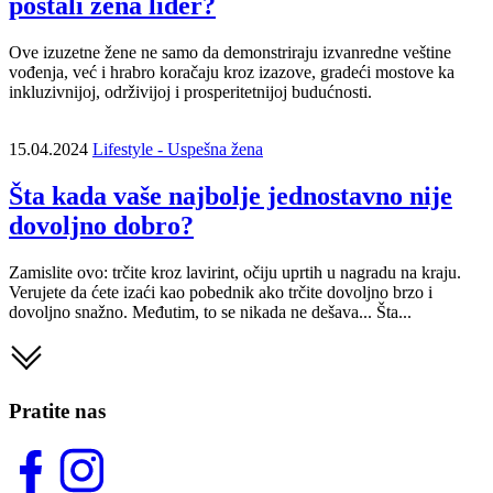
postali žena lider?
Ove izuzetne žene ne samo da demonstriraju izvanredne veštine
vođenja, već i hrabro koračaju kroz izazove, gradeći mostove ka
inkluzivnijoj, održivijoj i prosperitetnijoj budućnosti.
15.04.2024
Lifestyle - Uspešna žena
Šta kada vaše najbolje jednostavno nije
dovoljno dobro?
Zamislite ovo: trčite kroz lavirint, očiju uprtih u nagradu na kraju.
Verujete da ćete izaći kao pobednik ako trčite dovoljno brzo i
dovoljno snažno. Međutim, to se nikada ne dešava... Šta...
Pratite nas