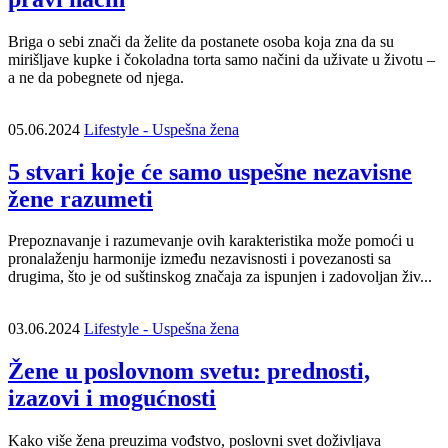
Briga o sebi znači da želite da postanete osoba koja zna da su
mirišljave kupke i čokoladna torta samo načini da uživate u životu –
a ne da pobegnete od njega.
05.06.2024
Lifestyle - Uspešna žena
5 stvari koje će samo uspešne nezavisne
žene razumeti
Prepoznavanje i razumevanje ovih karakteristika može pomoći u
pronalaženju harmonije između nezavisnosti i povezanosti sa
drugima, što je od suštinskog značaja za ispunjen i zadovoljan živ...
03.06.2024
Lifestyle - Uspešna žena
Žene u poslovnom svetu: prednosti,
izazovi i mogućnosti
Kako više žena preuzima vođstvo, poslovni svet doživljava