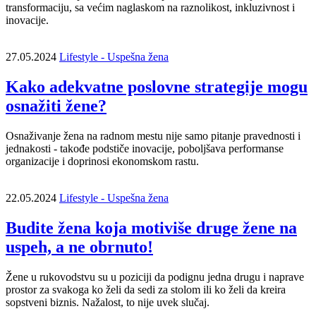
transformaciju, sa većim naglaskom na raznolikost, inkluzivnost i
inovacije.
27.05.2024
Lifestyle - Uspešna žena
Kako adekvatne poslovne strategije mogu
osnažiti žene?
Osnaživanje žena na radnom mestu nije samo pitanje pravednosti i
jednakosti - takođe podstiče inovacije, poboljšava performanse
organizacije i doprinosi ekonomskom rastu.
22.05.2024
Lifestyle - Uspešna žena
Budite žena koja motiviše druge žene na
uspeh, a ne obrnuto!
Žene u rukovodstvu su u poziciji da podignu jedna drugu i naprave
prostor za svakoga ko želi da sedi za stolom ili ko želi da kreira
sopstveni biznis. Nažalost, to nije uvek slučaj.