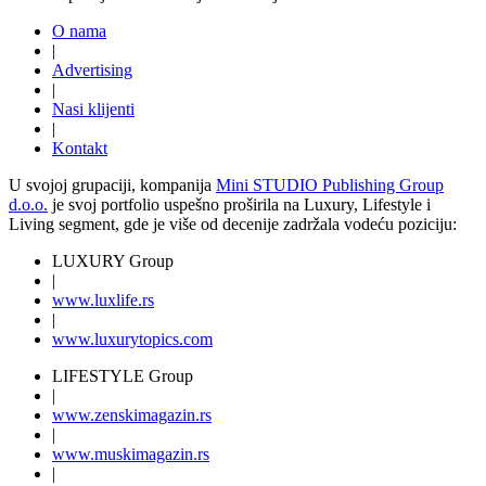
O nama
|
Advertising
|
Nasi klijenti
|
Kontakt
U svojoj grupaciji, kompanija
Mini STUDIO Publishing Group
d.o.o.
je svoj portfolio uspešno proširila na Luxury, Lifestyle i
Living segment, gde je više od decenije zadržala vodeću poziciju:
LUXURY Group
|
www.
luxlife
.rs
|
www.
luxurytopics
.com
LIFESTYLE Group
|
www.
zenski
magazin.rs
|
www.
muski
magazin.rs
|