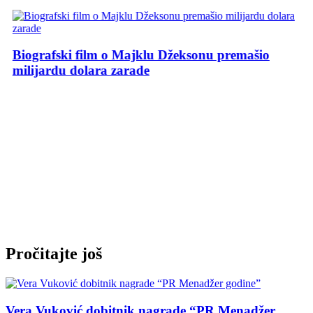
Biografski film o Majklu Džeksonu premašio
milijardu dolara zarade
Pročitajte još
Vera Vuković dobitnik nagrade “PR Menadžer