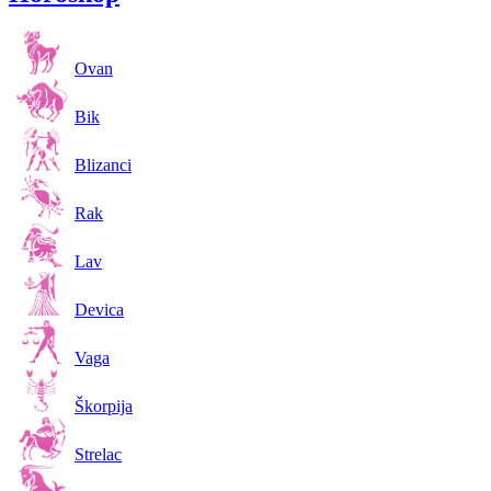
Ovan
Bik
Blizanci
Rak
Lav
Devica
Vaga
Škorpija
Strelac