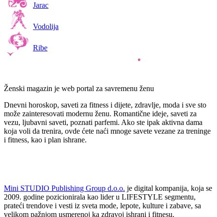
Jarac
Vodolija
Ribe
Ženski magazin je web portal za savremenu ženu
Dnevni horoskop, saveti za fitness i dijete, zdravlje, moda i sve sto
može zainteresovati modernu ženu. Romantične ideje, saveti za
vezu, ljubavni saveti, poznati parfemi. Ako ste ipak aktivna dama
koja voli da trenira, ovde ćete naći mnoge savete vezane za treninge
i fitness, kao i plan ishrane.
Mini STUDIO Publishing Group d.o.o.
je digital kompanija, koja se
2009. godine pozicionirala kao lider u LIFESTYLE segmentu,
prateći trendove i vesti iz sveta mode, lepote, kulture i zabave, sa
velikom pažnjom usmerenoj ka zdravoj ishrani i fitnesu.