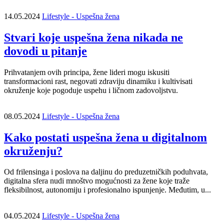
14.05.2024
Lifestyle - Uspešna žena
Stvari koje uspešna žena nikada ne
dovodi u pitanje
Prihvatanjem ovih principa, žene lideri mogu iskusiti
transformacioni rast, negovati zdraviju dinamiku i kultivisati
okruženje koje pogoduje uspehu i ličnom zadovoljstvu.
08.05.2024
Lifestyle - Uspešna žena
Kako postati uspešna žena u digitalnom
okruženju?
Od frilensinga i poslova na daljinu do preduzetničkih poduhvata,
digitalna sfera nudi mnoštvo mogućnosti za žene koje traže
fleksibilnost, autonomiju i profesionalno ispunjenje. Međutim, u...
04.05.2024
Lifestyle - Uspešna žena