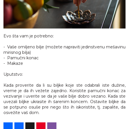
Evo šta vam je potrebno:
- Vaše omiljeno bilje (možete napraviti jedinstvenu mešavinu
mirisnog bilja)
- Pamučni konac
- Makaze
Uputstvo:
Kada proverite da li su biljke koje ste odabrali iste dužine,
vreme je da ih vežete zajedno. Koristite pamučni konac za
vezivanje i uverite se da je vaše bilje dobro vezano. Kada ste
uvezali biljke ukrasite ih šarenim koncem. Ostavite biljke da
se potpuno osuše pre nego što ih iskoristite, tj. zapalite, da
osvežite vaš dom.
Share
Facebook
X
Pinterest
Viber