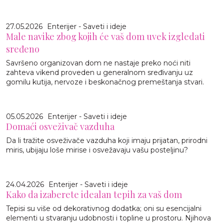
27.05.2026
Enterijer - Saveti i ideje
Male navike zbog kojih će vaš dom uvek izgledati
sređeno
Savršeno organizovan dom ne nastaje preko noći niti
zahteva vikend proveden u generalnom sređivanju uz
gomilu kutija, nervoze i beskonačnog premeštanja stvari.
05.05.2026
Enterijer - Saveti i ideje
Domaći osveživač vazduha
Da li tražite osveživače vazduha koji imaju prijatan, prirodni
miris, ubijaju loše mirise i osvežavaju vašu posteljinu?
24.04.2026
Enterijer - Saveti i ideje
Kako da izaberete idealan tepih za vaš dom
Tepisi su više od dekorativnog dodatka; oni su esencijalni
elementi u stvaranju udobnosti i topline u prostoru. Njihova