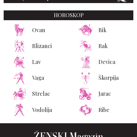
HOROSKOP
Ovan
Bik
Blizanci
Rak
Lav
Devica
Vaga
Škorpija
Strelac
Jarac
Vodolija
Ribe