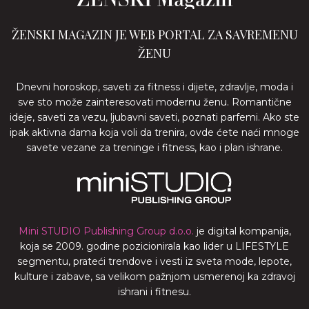
ŽENSKI MAGAZIN JE WEB PORTAL ZA SAVREMENU
ŽENU
Dnevni horoskop, saveti za fitness i dijete, zdravlje, moda i
sve sto može zainteresovati modernu ženu. Romantične
ideje, saveti za vezu, ljubavni saveti, poznati parfemi. Ako ste
ipak aktivna dama koja voli da trenira, ovde ćete naći mnoge
savete vezane za treninge i fitness, kao i plan ishrane.
Mini STUDIO Publishing Group d.o.o.
je digital kompanija,
koja se 2009. godine pozicionirala kao lider u LIFESTYLE
segmentu, prateći trendove i vesti iz sveta mode, lepote,
kulture i zabave, sa velikom pažnjom usmerenoj ka zdravoj
ishrani i fitnesu.