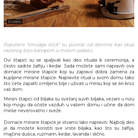
Envato
Popularni “smudge stick” su poznati od davnina kao skup
vezanog bilja kanapom u malom paketu.
Ovi štapići su se spaljivali kao deo rituala ili ceremonija, a
često sadrže žalfiju i kedar. Sada možete sami napraviti ove
domaće mirisne štapiće koji su zapravo dobra zamena za
kupljene mirisne štapiće. Napravite ritual u svom domu tako
što ćete zapaliti omiljeno bilje i uživati u mirisu koji se širi kroz
vaš dom.
Mirisni štapići od biljaka su svežanj suvih biljaka, vezani u nizu
koji mogu da očiste vazduh u vašem domu i učine da dom
miriše neverovatno i sveže.
Domaće mirisne štapiće je stvarno lako napraviti. Najbolji deo
je da možete koristiti sve vrste biljaka, kao što su žalfija,
majčina dušica, ruzmarin, kedar, lavanda i slično.