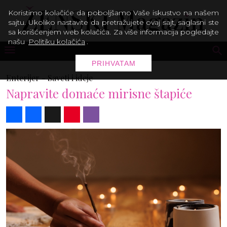
Koristimo kolačiće da poboljšamo Vaše iskustvo na našem
sajtu. Ukoliko nastavite da pretražujete ovaj sajt, saglasni ste
sa korišćenjem web kolačića. Za više informacija pogledajte
našu
Politiku kolačića
.
PRIHVATAM
Enterijer -
Saveti i ideje
Napravite domaće mirisne štapiće
Share
Facebook
X
Pinterest
Viber