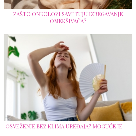
ZAŠTO ONKOLOZI SAVETUJU IZBEGAVANJE
OMEKŠIVAČA?
OSVEŽENJE BEZ KLIMA UREĐAJA? MOGUĆE JE!