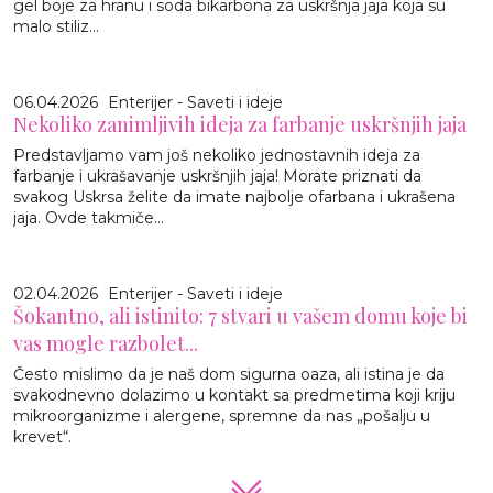
gel boje za hranu i soda bikarbona za uskršnja jaja koja su
malo stiliz...
06.04.2026
Enterijer - Saveti i ideje
Nekoliko zanimljivih ideja za farbanje uskršnjih jaja
Predstavljamo vam još nekoliko jednostavnih ideja za
farbanje i ukrašavanje uskršnjih jaja! Morate priznati da
svakog Uskrsa želite da imate najbolje ofarbana i ukrašena
jaja. Ovde takmiče...
02.04.2026
Enterijer - Saveti i ideje
Šokantno, ali istinito: 7 stvari u vašem domu koje bi
vas mogle razbolet...
Često mislimo da je naš dom sigurna oaza, ali istina je da
svakodnevno dolazimo u kontakt sa predmetima koji kriju
mikroorganizme i alergene, spremne da nas „pošalju u
krevet“.