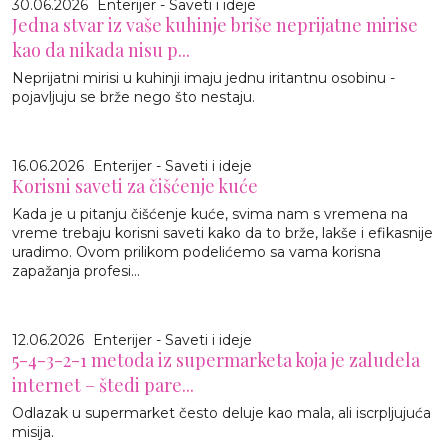
30.06.2026
Enterijer - Saveti i ideje
Jedna stvar iz vaše kuhinje briše neprijatne mirise
kao da nikada nisu p...
Neprijatni mirisi u kuhinji imaju jednu iritantnu osobinu -
pojavljuju se brže nego što nestaju.
16.06.2026
Enterijer - Saveti i ideje
Korisni saveti za čišćenje kuće
Kada je u pitanju čišćenje kuće, svima nam s vremena na
vreme trebaju korisni saveti kako da to brže, lakše i efikasnije
uradimo. Ovom prilikom podelićemo sa vama korisna
zapažanja profesi...
12.06.2026
Enterijer - Saveti i ideje
5-4-3-2-1 metoda iz supermarketa koja je zaludela
internet – štedi pare...
Odlazak u supermarket često deluje kao mala, ali iscrpljujuća
misija.