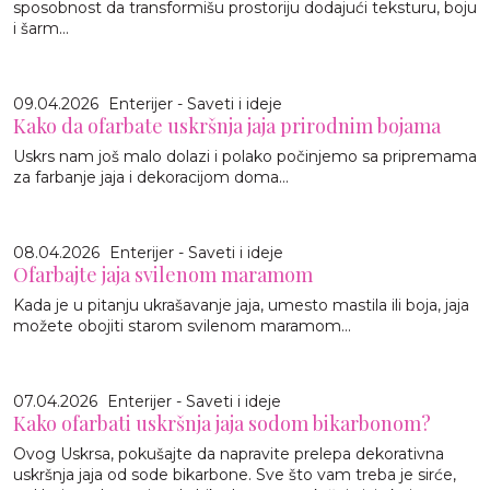
sposobnost da transformišu prostoriju dodajući teksturu, boju
i šarm...
09.04.2026
Enterijer - Saveti i ideje
Kako da ofarbate uskršnja jaja prirodnim bojama
Uskrs nam još malo dolazi i polako počinjemo sa pripremama
za farbanje jaja i dekoracijom doma...
08.04.2026
Enterijer - Saveti i ideje
Ofarbajte jaja svilenom maramom
Kada je u pitanju ukrašavanje jaja, umesto mastila ili boja, jaja
možete obojiti starom svilenom maramom...
07.04.2026
Enterijer - Saveti i ideje
Kako ofarbati uskršnja jaja sodom bikarbonom?
Ovog Uskrsa, pokušajte da napravite prelepa dekorativna
uskršnja jaja od sode bikarbone. Sve što vam treba je sirće,