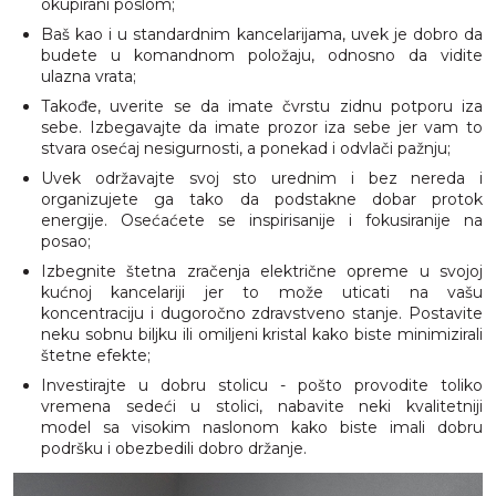
okupirani poslom;
Baš kao i u standardnim kancelarijama, uvek je dobro da
budete u komandnom položaju, odnosno da vidite
ulazna vrata;
Takođe, uverite se da imate čvrstu zidnu potporu iza
sebe. Izbegavajte da imate prozor iza sebe jer vam to
stvara osećaj nesigurnosti, a ponekad i odvlači pažnju;
Uvek održavajte svoj sto urednim i bez nereda i
organizujete ga tako da podstakne dobar protok
energije. Osećaćete se inspirisanije i fokusiranije na
posao;
Izbegnite štetna zračenja električne opreme u svojoj
kućnoj kancelariji jer to može uticati na vašu
koncentraciju i dugoročno zdravstveno stanje. Postavite
neku sobnu biljku ili omiljeni kristal kako biste minimizirali
štetne efekte;
Investirajte u dobru stolicu - pošto provodite toliko
vremena sedeći u stolici, nabavite neki kvalitetniji
model sa visokim naslonom kako biste imali dobru
podršku i obezbedili dobro držanje.