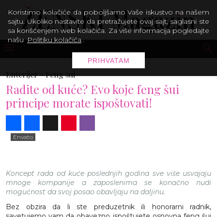
Koristimo kolačiće da poboljšamo Vaše iskustvo na našem
sajtu. Ukoliko nastavite da pretražujete ovaj sajt, saglasni ste
sa korišćenjem web kolačića. Za više informacija pogledajte
našu
Politiku kolačića
.
PRIHVATAM
Enterijer -
Feng šui
Radite od kuće? Evo koje feng šui
principe morate ispoštovati!
Share
Facebook
X
Pinterest
Viber
Envato
Koncept rada od kuće poslednjih godina sve više usvajaju
mnoge kompanije a zaposlenima se konačno nudi
mogućnost da svoj posao obavljaju na daljinu.
Bez obzira da li ste preduzetnik ili honorarni radnik,
savetujemo vam da obavezno ispoštujete osnovna feng šui