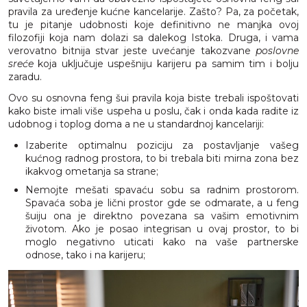
pravila za uređenje kućne kancelarije. Zašto? Pa, za početak,
tu je pitanje udobnosti koje definitivno ne manjka ovoj
filozofiji koja nam dolazi sa dalekog Istoka. Druga, i vama
verovatno bitnija stvar jeste uvećanje takozvane
poslovne
sreće
koja uključuje uspešniju karijeru pa samim tim i bolju
zaradu.
Ovo su osnovna feng šui pravila koja biste trebali ispoštovati
kako biste imali više uspeha u poslu, čak i onda kada radite iz
udobnog i toplog doma a ne u standardnoj kancelariji:
Izaberite optimalnu poziciju za postavljanje vašeg
kućnog radnog prostora, to bi trebala biti mirna zona bez
ikakvog ometanja sa strane;
Nemojte mešati spavaću sobu sa radnim prostorom.
Spavaća soba je lični prostor gde se odmarate, a u feng
šuiju ona je direktno povezana sa vašim emotivnim
životom. Ako je posao integrisan u ovaj prostor, to bi
moglo negativno uticati kako na vaše partnerske
odnose, tako i na karijeru;