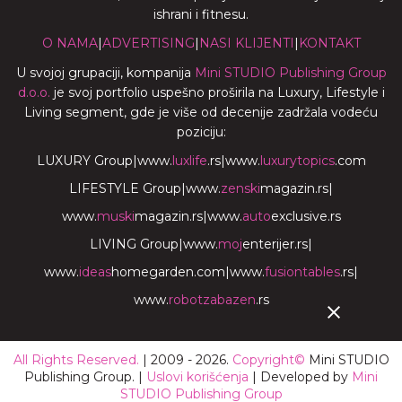
ishrani i fitnesu.
O NAMA
|
ADVERTISING
|
NASI KLIJENTI
|
KONTAKT
U svojoj grupaciji, kompanija
Mini STUDIO Publishing Group
d.o.o.
je svoj portfolio uspešno proširila na Luxury, Lifestyle i
Living segment, gde je više od decenije zadržala vodeću
poziciju:
LUXURY Group
|
www.
luxlife
.rs
|
www.
luxurytopics
.com
LIFESTYLE Group
|
www.
zenski
magazin.rs
|
www.
muski
magazin.rs
|
www.
auto
exclusive.rs
LIVING Group
|
www.
moj
enterijer.rs
|
www.
ideas
homegarden.com
|
www.
fusiontables
.rs
|
www.
robotzabazen
.rs
All Rights Reserved.
| 2009 - 2026.
Copyright©
Mini STUDIO
Publishing Group. |
Uslovi korišćenja
| Developed by
Mini
STUDIO Publishing Group