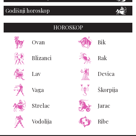
Godišnji horoskop
HOROSKOP
Ovan
Bik
Blizanci
Rak
Lav
Devica
Vaga
Škorpija
Strelac
Jarac
Vodolija
Ribe