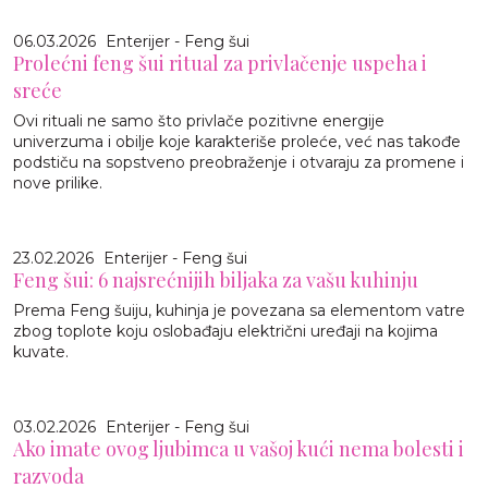
06.03.2026
Enterijer - Feng šui
Prolećni feng šui ritual za privlačenje uspeha i
sreće
Ovi rituali ne samo što privlače pozitivne energije
univerzuma i obilje koje karakteriše proleće, već nas takođe
podstiču na sopstveno preobraženje i otvaraju za promene i
nove prilike.
23.02.2026
Enterijer - Feng šui
Feng šui: 6 najsrećnijih biljaka za vašu kuhinju
Prema Feng šuiju, kuhinja je povezana sa elementom vatre
zbog toplote koju oslobađaju električni uređaji na kojima
kuvate.
03.02.2026
Enterijer - Feng šui
Ako imate ovog ljubimca u vašoj kući nema bolesti i
razvoda