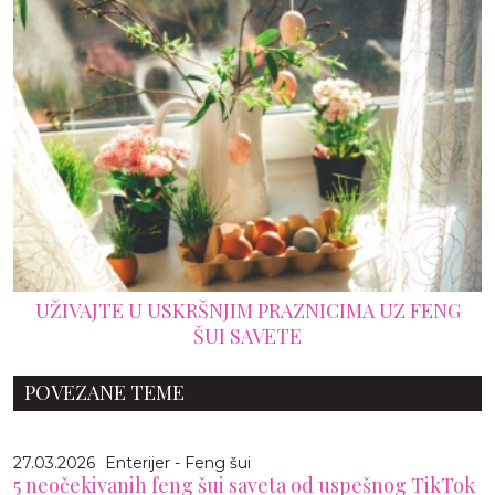
UŽIVAJTE U USKRŠNJIM PRAZNICIMA UZ FENG
ŠUI SAVETE
POVEZANE TEME
27.03.2026
Enterijer - Feng šui
5 neočekivanih feng šui saveta od uspešnog TikTok