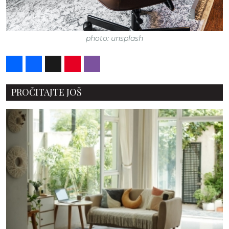
photo: unsplash
Share
Facebook
X
Pinterest
Viber
PROČITAJTE JOŠ