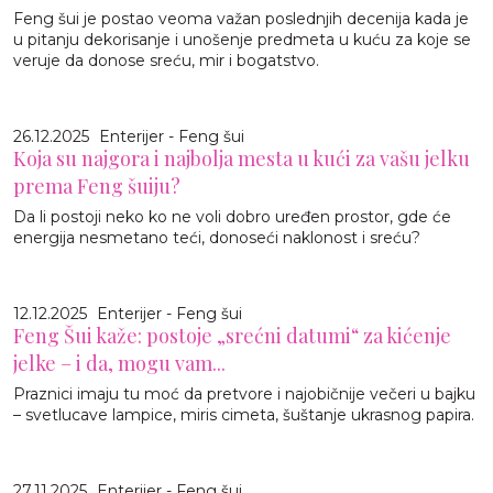
Feng šui je postao veoma važan poslednjih decenija kada je
u pitanju dekorisanje i unošenje predmeta u kuću za koje se
veruje da donose sreću, mir i bogatstvo.
26.12.2025
Enterijer - Feng šui
Koja su najgora i najbolja mesta u kući za vašu jelku
prema Feng šuiju?
Da li postoji neko ko ne voli dobro uređen prostor, gde će
energija nesmetano teći, donoseći naklonost i sreću?
12.12.2025
Enterijer - Feng šui
Feng Šui kaže: postoje „srećni datumi“ za kićenje
jelke – i da, mogu vam...
Praznici imaju tu moć da pretvore i najobičnije večeri u bajku
– svetlucave lampice, miris cimeta, šuštanje ukrasnog papira.
27.11.2025
Enterijer - Feng šui