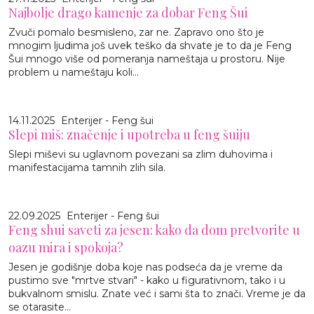
Najbolje drago kamenje za dobar Feng Šui
Zvuči pomalo besmisleno, zar ne. Zapravo ono što je
mnogim ljudima još uvek teško da shvate je to da je Feng
Šui mnogo više od pomeranja nameštaja u prostoru. Nije
problem u nameštaju koli...
14.11.2025
Enterijer - Feng šui
Slepi miš: značenje i upotreba u feng šuiju
Slepi miševi su uglavnom povezani sa zlim duhovima i
manifestacijama tamnih zlih sila.
22.09.2025
Enterijer - Feng šui
Feng shui saveti za jesen: kako da dom pretvorite u
oazu mira i spokoja?
Jesen je godišnje doba koje nas podseća da je vreme da
pustimo sve "mrtve stvari" - kako u figurativnom, tako i u
bukvalnom smislu. Znate već i sami šta to znači. Vreme je da
se otarasite...