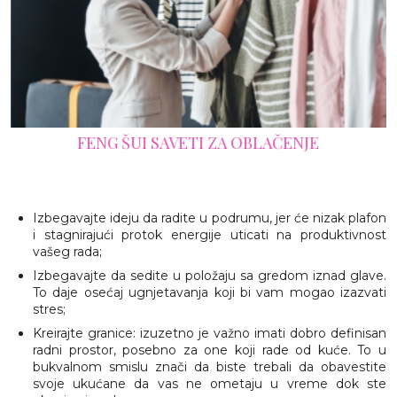
FENG ŠUI SAVETI ZA OBLAČENJE
Izbegavajte ideju da radite u podrumu, jer će nizak plafon
i stagnirajući protok energije uticati na produktivnost
vašeg rada;
Izbegavajte da sedite u položaju sa gredom iznad glave.
To daje osećaj ugnjetavanja koji bi vam mogao izazvati
stres;
Kreirajte granice: izuzetno je važno imati dobro definisan
radni prostor, posebno za one koji rade od kuće. To u
bukvalnom smislu znači da biste trebali da obavestite
svoje ukućane da vas ne ometaju u vreme dok ste