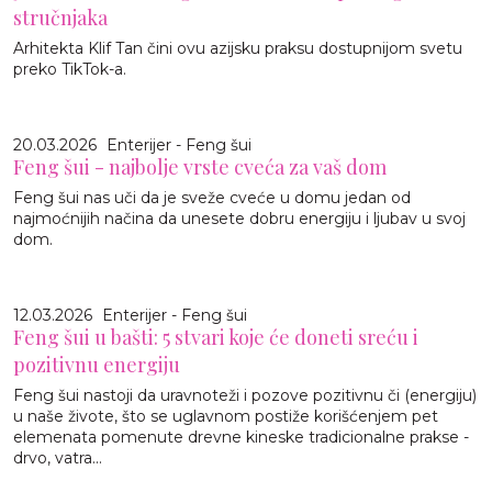
stručnjaka
Arhitekta Klif Tan čini ovu azijsku praksu dostupnijom svetu
preko TikTok-a.
20.03.2026
Enterijer - Feng šui
Feng šui - najbolje vrste cveća za vaš dom
Feng šui nas uči da je sveže cveće u domu jedan od
najmoćnijih načina da unesete dobru energiju i ljubav u svoj
dom.
12.03.2026
Enterijer - Feng šui
Feng šui u bašti: 5 stvari koje će doneti sreću i
pozitivnu energiju
Feng šui nastoji da uravnoteži i pozove pozitivnu či (energiju)
u naše živote, što se uglavnom postiže korišćenjem pet
elemenata pomenute drevne kineske tradicionalne prakse -
drvo, vatra...