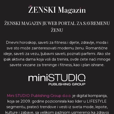
ŽENSKI MAGAZIN JE WEB PORTAL ZA SAVREMENU
ŽENU
Dnevni horoskop, saveti za fitness i dijete, zdravlje, moda i
sve sto može zainteresovati modernu ženu. Romantične
ideje, saveti za vezu, ljubavni saveti, poznati parfemi. Ako ste
ipak aktivna dama koja voli da trenira, ovde ćete naći mnoge
savete vezane za treninge i fitness, kao i plan ishrane.
Mini STUDIO Publishing Group d.o.o.
je digital kompanija,
koja se 2009. godine pozicionirala kao lider u LIFESTYLE
segmentu, prateći trendove i vesti iz sveta mode, lepote,
kulture i zabave, sa velikom pažnjom usmerenoj ka zdravoj