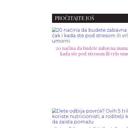
sastavljate
inspirisano antičkom
Grčkom oborilo rekord na
aukciji Sotheby's
PROČITAJTE JOŠ
20 načina da budete zabavna mama
kada ste pod stresom ili vrlo um