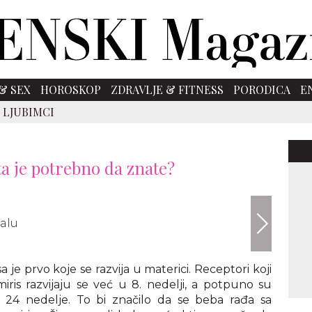
& SEX
HOROSKOP
ZDRAVLJE & FITNESS
PORODICA
E
 LJUBIMCI
ta je potrebno da znate?
Foto: P
je prvo koje se razvija u materici. Receptori koji
iris razvijaju se već u 8. nedelji, a potpuno su
 24 nedelje. To bi značilo da se beba rađa sa