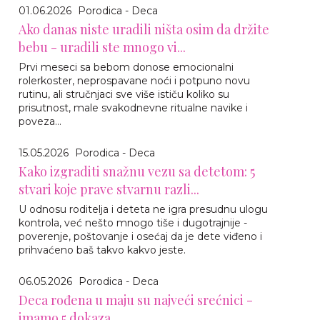
01.06.2026
Porodica - Deca
Ako danas niste uradili ništa osim da držite
bebu - uradili ste mnogo vi...
Prvi meseci sa bebom donose emocionalni
rolerkoster, neprospavane noći i potpuno novu
rutinu, ali stručnjaci sve više ističu koliko su
prisutnost, male svakodnevne ritualne navike i
poveza...
15.05.2026
Porodica - Deca
Kako izgraditi snažnu vezu sa detetom: 5
stvari koje prave stvarnu razli...
U odnosu roditelja i deteta ne igra presudnu ulogu
kontrola, već nešto mnogo tiše i dugotrajnije -
poverenje, poštovanje i osećaj da je dete viđeno i
prihvaćeno baš takvo kakvo jeste.
06.05.2026
Porodica - Deca
Deca rođena u maju su najveći srećnici -
imamo 5 dokaza