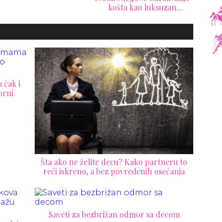
košta kao luksuzan
automobil
 čak i
orni
Šta ako ne želite decu? Kako partneru to
reći iskreno, a bez povređenih osećanja
Saveti za bezbrižan odmor sa decom