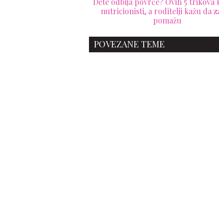
Dete odbija povrće? Ovih 5 trikova 
nutricionisti, a roditelji kažu da z
pomažu
POVEZANE TEME