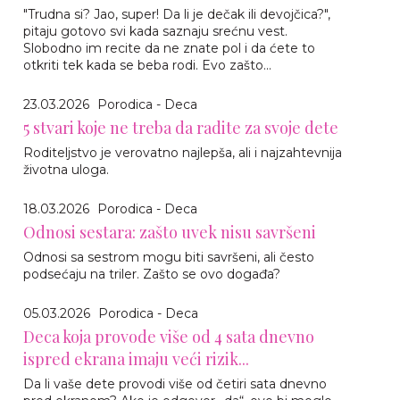
"Trudna si? Jao, super! Da li je dečak ili devojčica?",
pitaju gotovo svi kada saznaju srećnu vest.
Slobodno im recite da ne znate pol i da ćete to
otkriti tek kada se beba rodi. Evo zašto...
23.03.2026
Porodica - Deca
5 stvari koje ne treba da radite za svoje dete
Roditeljstvo je verovatno najlepša, ali i najzahtevnija
životna uloga.
18.03.2026
Porodica - Deca
Odnosi sestara: zašto uvek nisu savršeni
Odnosi sa sestrom mogu biti savršeni, ali često
podsećaju na triler. Zašto se ovo događa?
05.03.2026
Porodica - Deca
Deca koja provode više od 4 sata dnevno
ispred ekrana imaju veći rizik...
Da li vaše dete provodi više od četiri sata dnevno