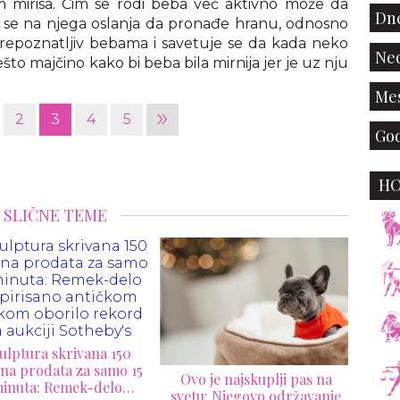
mirisa. Čim se rodi beba već aktivno može da
Dne
 jer se na njega oslanja da pronađe hranu, odnosno
repoznatljiv bebama i savetuje se da kada neko
Ned
to majčino kako bi beba bila mirnija jer je uz nju
Mes
»
2
3
4
5
God
H
SLIČNE TEME
Código 1530 predstavlja
tekilu odležalu čak 15
godina
Lop
isp
ide 
o je najskuplji pas na
ce
tu: Njegovo održavanje