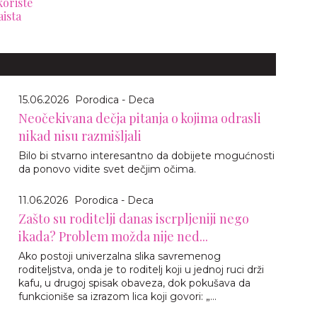
koriste
aista
15.06.2026
Porodica - Deca
Neočekivana dečja pitanja o kojima odrasli
nikad nisu razmišljali
Bilo bi stvarno interesantno da dobijete mogućnosti
da ponovo vidite svet dečjim očima.
11.06.2026
Porodica - Deca
Zašto su roditelji danas iscrpljeniji nego
ikada? Problem možda nije ned...
Ako postoji univerzalna slika savremenog
roditeljstva, onda je to roditelj koji u jednoj ruci drži
kafu, u drugoj spisak obaveza, dok pokušava da
funkcioniše sa izrazom lica koji govori: „...