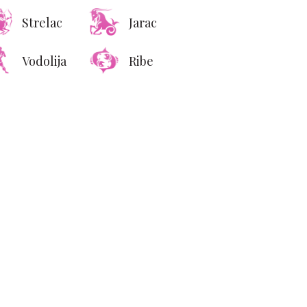
dolara
Strelac
Jarac
Vodolija
Ribe