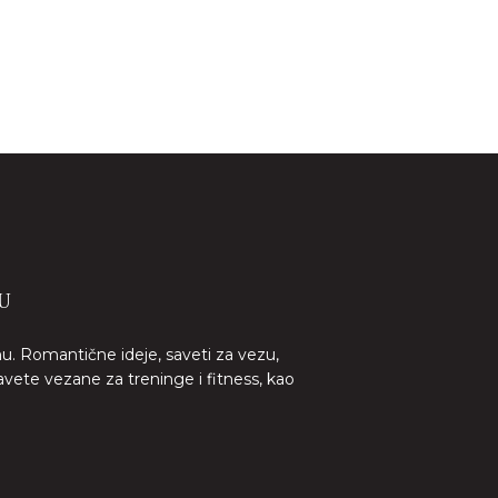
U
nu. Romantične ideje, saveti za vezu,
avete vezane za treninge i fitness, kao