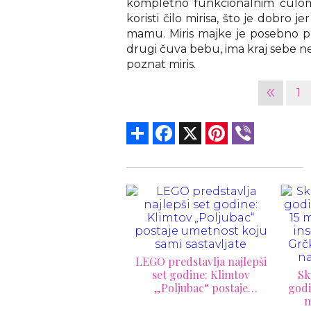
kompletno funkcionalnim čulom 
koristi čilo mirisa, što je dobro
mamu. Miris majke je posebno p
drugi čuva bebu, ima kraj sebe neš
poznat miris.
«
1
Share
Facebook
X
Pinterest
Viber
O predstavlja najlepši
set godine: Klimtov
Skulptura skrivana 150
„Poljubac“ postaje
godina prodata za samo 15
Ov
umetnost koju sami
minuta: Remek-delo
sve