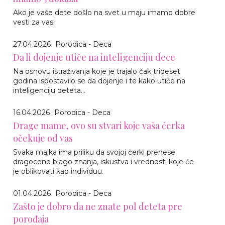
Ako je vaše dete došlo na svet u maju imamo dobre
vesti za vas!
27.04.2026
Porodica - Deca
Da li dojenje utiče na inteligenciju dece
Na osnovu istraživanja koje je trajalo čak trideset
godina ispostavilo se da dojenje i te kako utiče na
inteligenciju deteta...
16.04.2026
Porodica - Deca
Drage mame, ovo su stvari koje vaša ćerka
očekuje od vas
Svaka majka ima priliku da svojoj ćerki prenese
dragoceno blago znanja, iskustva i vrednosti koje će
je oblikovati kao individuu.
01.04.2026
Porodica - Deca
Zašto je dobro da ne znate pol deteta pre
porođaja