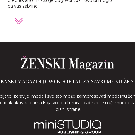
pred ekranom? Ako je odgovor „da“, ovo bi moglo
da vas zabrine.
ŽENSKI MAGAZIN JE WEB PORTAL ZA SAVREMENU ŽEN
 dijete, zdravlje, moda i sve sto može zainteresovati modernu že
ste ipak aktivna dama koja voli da trenira, ovde ćete naći mnoge s
i plan ishrane.