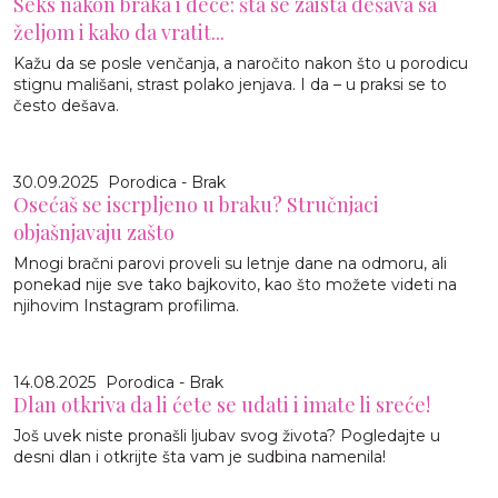
Seks nakon braka i dece: šta se zaista dešava sa
željom i kako da vratit...
Kažu da se posle venčanja, a naročito nakon što u porodicu
stignu mališani, strast polako jenjava. I da – u praksi se to
često dešava.
30.09.2025
Porodica - Brak
Osećaš se iscrpljeno u braku? Stručnjaci
objašnjavaju zašto
Mnogi bračni parovi proveli su letnje dane na odmoru, ali
ponekad nije sve tako bajkovito, kao što možete videti na
njihovim Instagram profilima.
14.08.2025
Porodica - Brak
Dlan otkriva da li ćete se udati i imate li sreće!
Još uvek niste pronašli ljubav svog života? Pogledajte u
desni dlan i otkrijte šta vam je sudbina namenila!