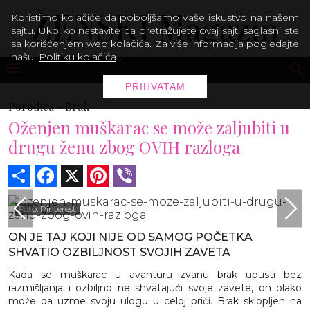
Koristimo kolačiće da poboljšamo Vaše iskustvo na našem
sajtu. Ukoliko nastavite da pretražujete ovaj sajt, saglasni ste
sa korišćenjem web kolačića. Za više informacija pogledajte
našu
Politiku kolačića
.
PRIHVATAM
Porodica -
Brak
Oženjen muškarac se može zaljubiti u
drugu ženu zbog OVIH razloga
Share
Facebook
X
Pinterest
Viber
Foto: Pinterest
ON JE TAJ KOJI NIJE OD SAMOG POČETKA
SHVATIO OZBILJNOST SVOJIH ZAVETA
Kada se muškarac u avanturu zvanu brak upusti bez
razmišljanja i ozbiljno ne shvatajući svoje zavete, on olako
može da uzme svoju ulogu u celoj priči. Brak sklopljen na