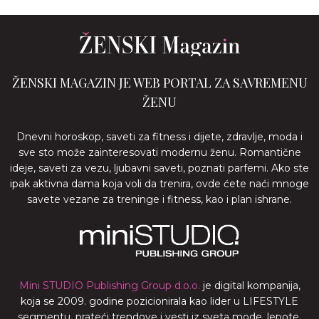
ŽENSKI MAGAZIN JE WEB PORTAL ZA SAVREMENU
ŽENU
Dnevni horoskop, saveti za fitness i dijete, zdravlje, moda i
sve sto može zainteresovati modernu ženu. Romantične
ideje, saveti za vezu, ljubavni saveti, poznati parfemi. Ako ste
ipak aktivna dama koja voli da trenira, ovde ćete naći mnoge
savete vezane za treninge i fitness, kao i plan ishrane.
Mini STUDIO Publishing Group d.o.o.
je digital kompanija,
koja se 2009. godine pozicionirala kao lider u LIFESTYLE
segmentu, prateći trendove i vesti iz sveta mode, lepote,