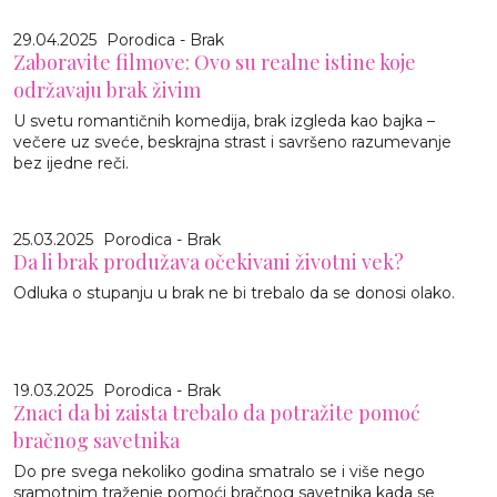
29.04.2025
Porodica - Brak
Zaboravite filmove: Ovo su realne istine koje
održavaju brak živim
U svetu romantičnih komedija, brak izgleda kao bajka –
večere uz sveće, beskrajna strast i savršeno razumevanje
bez ijedne reči.
25.03.2025
Porodica - Brak
Da li brak produžava očekivani životni vek?
Odluka o stupanju u brak ne bi trebalo da se donosi olako.
19.03.2025
Porodica - Brak
Znaci da bi zaista trebalo da potražite pomoć
bračnog savetnika
Do pre svega nekoliko godina smatralo se i više nego
sramotnim traženje pomoći bračnog savetnika kada se