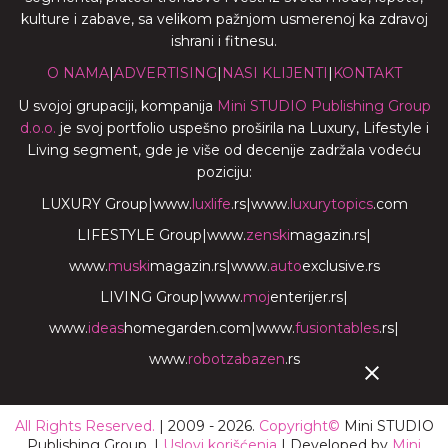
kulture i zabave, sa velikom pažnjom usmerenoj ka zdravoj
ishrani i fitnesu.
O NAMA
|
ADVERTISING
|
NASI KLIJENTI
|
KONTAKT
U svojoj grupaciji, kompanija
Mini STUDIO Publishing Group
d.o.o.
je svoj portfolio uspešno proširila na Luxury, Lifestyle i
Living segment, gde je više od decenije zadržala vodeću
poziciju:
LUXURY Group
|
www.
luxlife
.rs
|
www.
luxurytopics
.com
LIFESTYLE Group
|
www.
zenski
magazin.rs
|
www.
muski
magazin.rs
|
www.
auto
exclusive.rs
LIVING Group
|
www.
moj
enterijer.rs
|
www.
ideas
homegarden.com
|
www.
fusiontables
.rs
|
www.
robotzabazen
.rs
All Rights Reserved.
| 2009 - 2026.
Copyright©
Mini STUDIO
Publishing Group. |
Uslovi korišćenja
| Developed by
Mini