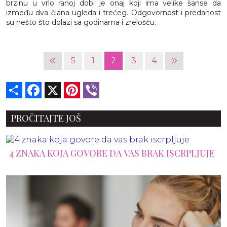
brzinu u vrlo ranoj dobi je onaj koji ima velike šanse da
između dva člana ugleda i trećeg. Odgovornost i predanost
su nešto što dolazi sa godinama i zrelošću.
«
»
5
1
2
3
4
Share
Facebook
X
Pinterest
Viber
PROČITAJTE JOŠ
4 ZNAKA KOJA GOVORE DA VAS BRAK ISCRPLJUJE