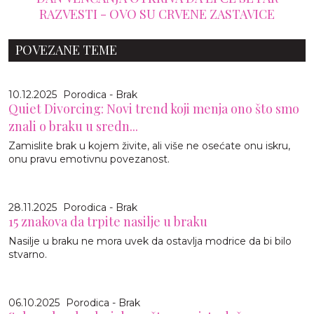
RAZVESTI - OVO SU CRVENE ZASTAVICE
POVEZANE TEME
10.12.2025
Porodica - Brak
Quiet Divorcing: Novi trend koji menja ono što smo
znali o braku u sredn...
Zamislite brak u kojem živite, ali više ne osećate onu iskru,
onu pravu emotivnu povezanost.
28.11.2025
Porodica - Brak
15 znakova da trpite nasilje u braku
Nasilje u braku ne mora uvek da ostavlja modrice da bi bilo
stvarno.
06.10.2025
Porodica - Brak