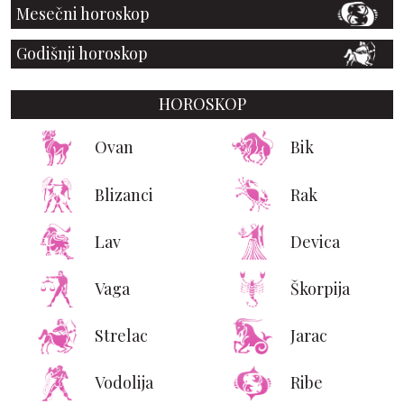
Mesečni horoskop
Godišnji horoskop
HOROSKOP
Ovan
Bik
Blizanci
Rak
Lav
Devica
Vaga
Škorpija
Strelac
Jarac
Vodolija
Ribe