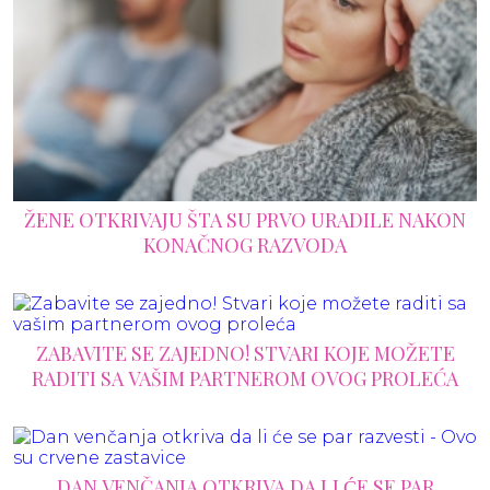
ŽENE OTKRIVAJU ŠTA SU PRVO URADILE NAKON
KONAČNOG RAZVODA
ZABAVITE SE ZAJEDNO! STVARI KOJE MOŽETE
RADITI SA VAŠIM PARTNEROM OVOG PROLEĆA
DAN VENČANJA OTKRIVA DA LI ĆE SE PAR