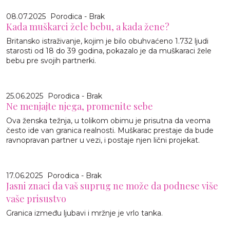
08.07.2025
Porodica - Brak
Kada muškarci žele bebu, a kada žene?
Britansko istraživanje, kojim je bilo obuhvaćeno 1.732 ljudi
starosti od 18 do 39 godina, pokazalo je da muškaraci žele
bebu pre svojih partnerki.
25.06.2025
Porodica - Brak
Ne menjajte njega, promenite sebe
Ova ženska težnja, u tolikom obimu je prisutna da veoma
često ide van granica realnosti. Muškarac prestaje da bude
ravnopravan partner u vezi, i postaje njen lični projekat.
17.06.2025
Porodica - Brak
Jasni znaci da vaš suprug ne može da podnese više
vaše prisustvo
Granica između ljubavi i mržnje je vrlo tanka.