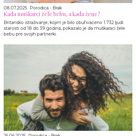
08.07.2025
Porodica - Brak
Kada muškarci žele bebu, a kada žene?
Britansko istraživanje, kojim je bilo obuhvaćeno 1.732 ljudi
starosti od 18 do 39 godina, pokazalo je da muškaraci žele
bebu pre svojih partnerki.
25.06.2025
Porodica - Brak