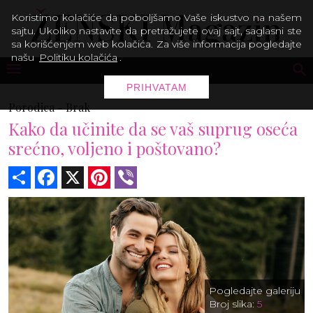
Koristimo kolačiće da poboljšamo Vaše iskustvo na našem
sajtu. Ukoliko nastavite da pretražujete ovaj sajt, saglasni ste
sa korišćenjem web kolačića. Za više informacija pogledajte
našu
Politiku kolačića
.
PRIHVATAM
Porodica -
Brak
Kako da učinite da se vaš suprug oseća
srećno, voljeno i poštovano?
Share
Facebook
X
Pinterest
Viber
Pogledajte galeriju
Broj slika:
5