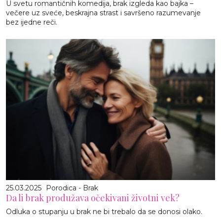
U svetu romantičnih komedija, brak izgleda kao bajka –
večere uz sveće, beskrajna strast i savršeno razumevanje
bez ijedne reči.
25.03.2025
Porodica - Brak
Da li brak produžava očekivani životni vek?
Odluka o stupanju u brak ne bi trebalo da se donosi olako.