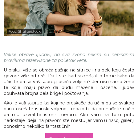
Foto: Shutterstock
Velike objave ljubavi, na sva zvona nekim su nepisanim
pravilima rezervisane za početak veze.
U braku, više se obraća pažnja na sitnice i na dela koja često
govore više od reči. Da li ste ikad razmišljali o tome kako da
učinite da se vaš suprug oseća voljeno? Jer nisu samo žene
te koje imaju pravo da budu mažene i pažene. Ljubav
obuhvata brojna dela brige i poštovanja.
Ako je vaš suprug taj koji ne preskače da učini da se svakog
dana osećate istinski voljeno, trebalo bi da pronađete način
da mu uzvratite istom merom. Ako vam na tom putu
nedostaje ideja, na pravom ste mestu jer vam u našoj galeriji
donosimo nekoliko fantastičnih.