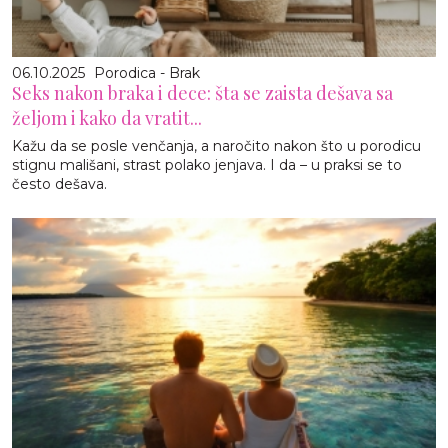
06.10.2025
Porodica - Brak
Seks nakon braka i dece: šta se zaista dešava sa
željom i kako da vratit...
Kažu da se posle venčanja, a naročito nakon što u porodicu
stignu mališani, strast polako jenjava. I da – u praksi se to
često dešava.