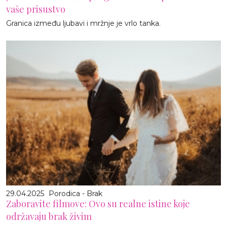
vaše prisustvo
Granica između ljubavi i mržnje je vrlo tanka.
29.04.2025
Porodica - Brak
Zaboravite filmove: Ovo su realne istine koje
održavaju brak živim