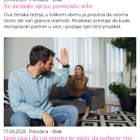
Ne menjajte njega, promenite sebe
Ova ženska težnja, u tolikom obimu je prisutna da veoma
često ide van granica realnosti. Muškarac prestaje da bude
ravnopravan partner u vezi, i postaje njen lični projekat.
17.06.2025
Porodica - Brak
Jasni znaci da vaš suprug ne može da podnese više