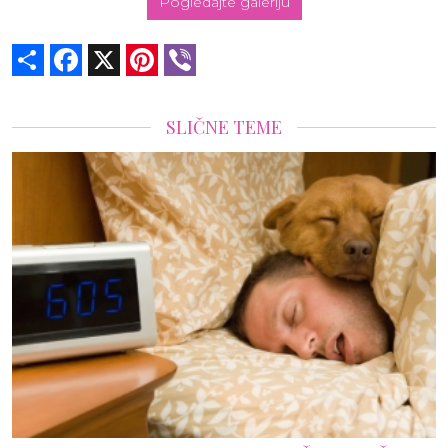
Pogledajte galeriju
Share
Facebook
X
Pinterest
Viber
SLIČNE TEME