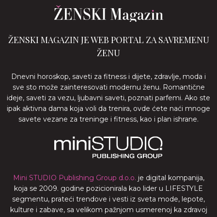
ŽENSKI MAGAZIN JE WEB PORTAL ZA SAVREMENU
ŽENU
Dnevni horoskop, saveti za fitness i dijete, zdravlje, moda i
sve sto može zainteresovati modernu ženu. Romantične
ideje, saveti za vezu, ljubavni saveti, poznati parfemi. Ako ste
ipak aktivna dama koja voli da trenira, ovde ćete naći mnoge
savete vezane za treninge i fitness, kao i plan ishrane.
Mini STUDIO Publishing Group d.o.o.
je digital kompanija,
koja se 2009. godine pozicionirala kao lider u LIFESTYLE
segmentu, prateći trendove i vesti iz sveta mode, lepote,
kulture i zabave, sa velikom pažnjom usmerenoj ka zdravoj