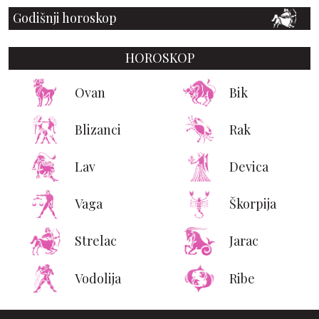
Godišnji horoskop
HOROSKOP
Ovan
Bik
Blizanci
Rak
Lav
Devica
Vaga
Škorpija
Strelac
Jarac
Vodolija
Ribe