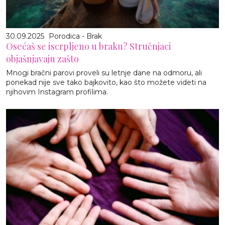
30.09.2025
Porodica - Brak
Osećaš se iscrpljeno u braku? Stručnjaci
objašnjavaju zašto
Mnogi bračni parovi proveli su letnje dane na odmoru, ali
ponekad nije sve tako bajkovito, kao što možete videti na
njihovim Instagram profilima.