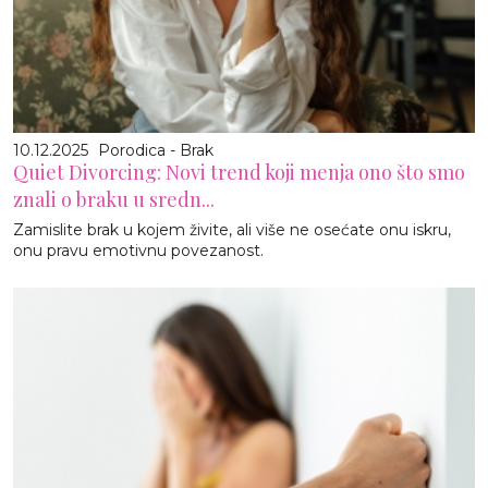
10.12.2025
Porodica - Brak
Quiet Divorcing: Novi trend koji menja ono što smo
znali o braku u sredn...
Zamislite brak u kojem živite, ali više ne osećate onu iskru,
onu pravu emotivnu povezanost.