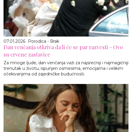
07.01.2026
Porodica - Brak
Dan venčanja otkriva da li će se par razvesti - Ovo
su crvene zastavice
Za mnoge ljude, dan venčanja važi za najsrećniji i najmagičniji
trenutak u životu, ispunjen osmesima, emocijama i velikim
očekivanjima od zajedničke budućnosti.