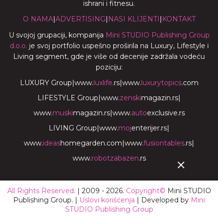
ishrani i fitnesu.
O NAMA
|
ADVERTISING
|
NASI KLIJENTI
|
KONTAKT
U svojoj grupaciji, kompanija
Mini STUDIO Publishing Group
d.o.o.
je svoj portfolio uspešno proširila na Luxury, Lifestyle i
Living segment, gde je više od decenije zadržala vodeću
poziciju:
LUXURY Group
|
www.
luxlife
.rs
|
www.
luxurytopics
.com
LIFESTYLE Group
|
www.
zenski
magazin.rs
|
www.
muski
magazin.rs
|
www.
auto
exclusive.rs
LIVING Group
|
www.
moj
enterijer.rs
|
www.
ideas
homegarden.com
|
www.
fusiontables
.rs
|
www.
robotzabazen
.rs
All Rights Reserved.
| 2009 - 2026.
Copyright©
Mini STUDIO
Publishing Group. |
Uslovi korišćenja
| Developed by
Mini
STUDIO Publishing Group