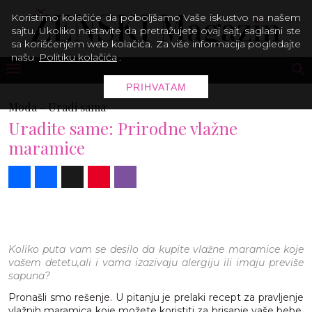
Koristimo kolačiće da poboljšamo Vaše iskustvo na našem
sajtu. Ukoliko nastavite da pretražujete ovaj sajt, saglasni ste
sa korišćenjem web kolačića. Za više informacija pogledajte
našu
Politiku kolačića
.
PRIHVATAM
Moda -
Uradi sama
Uradite same: Prirodne vlažne
maramice
Share
Facebook
X
Pinterest
Viber
Koliko puta vam se desilo da kupite vlažne maramice koje
vašem detetu,ali i vama izazivaju alergiju ili imaju previše
sapuna?
Pronašli smo rešenje. U pitanju je prelaki recept za pravljenje
vlažnih maramica koje možete koristiti za brisanje vaše bebe,