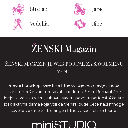
Strelac
Jarac
Vodolija
Ribe
ŽENSKI MAGAZIN JE WEB PORTAL ZA SAVREMENU
ŽENU
Dnevni horoskop, saveti za fitness i dijete, zdravlje, moda i
sve sto može zainteresovati modernu ženu. Romantične
ideje, saveti za vezu, ljubavni saveti, poznati parfemi. Ako ste
ipak aktivna dama koja voli da trenira, ovde ćete naći mnoge
savete vezane za treninge i fitness, kao i plan ishrane.