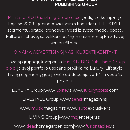
Mini STUDIO Publishing Group d.o.o.
je digital kompanija,
koja se 2009. godine pozicionirala kao lider u LIFESTYLE
segmentu, prateći trendove i vesti iz sveta mode, lepote,
kulture i zabave, sa velikom pažnjom usmerenoj ka zdravoj
ishrani i fitnesu.
O NAMA
|
ADVERTISING
|
NASI KLIJENTI
|
KONTAKT
U svojoj grupaciji, kompanija
Mini STUDIO Publishing Group
d.o.o.
je svoj portfolio uspešno proširila na Luxury, Lifestyle i
Living segment, gde je više od decenije zadržala vodeću
poziciju:
LUXURY Group
|
www.
luxlife
.rs
|
www.
luxurytopics
.com
LIFESTYLE Group
|
www.
zenski
magazin.rs
|
www.
muski
magazin.rs
|
www.
auto
exclusive.rs
LIVING Group
|
www.
moj
enterijer.rs
|
www.
ideas
homegarden.com
|
www.
fusiontables
.rs
|