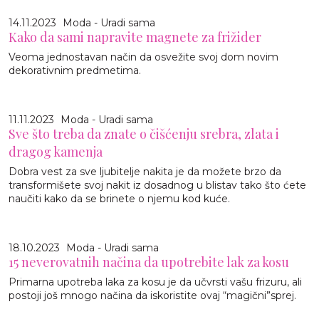
14.11.2023
Moda - Uradi sama
Kako da sami napravite magnete za frižider
Veoma jednostavan način da osvežite svoj dom novim
dekorativnim predmetima.
11.11.2023
Moda - Uradi sama
Sve što treba da znate o čišćenju srebra, zlata i
dragog kamenja
Dobra vest za sve ljubitelje nakita je da možete brzo da
transformišete svoj nakit iz dosadnog u blistav tako što ćete
naučiti kako da se brinete o njemu kod kuće.
18.10.2023
Moda - Uradi sama
15 neverovatnih načina da upotrebite lak za kosu
Primarna upotreba laka za kosu je da učvrsti vašu frizuru, ali
postoji još mnogo načina da iskoristite ovaj “magični”sprej.