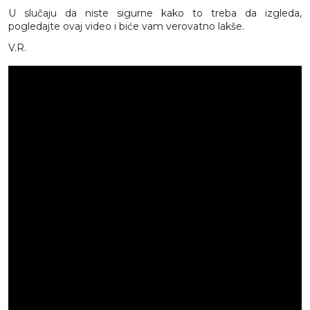
U slučaju da niste sigurne kako to treba da izgleda,
pogledajte ovaj video i biće vam verovatno lakše.
V.R.