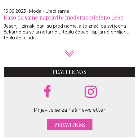
15.09.2023
Moda - Uradi sama
Kako da same napravite moderno pleteno ćebe
Jesenji i zimski dani su pred nama, a to znači da svi jedna
čekamo da se umotamo u toplu ćebad i ispijamo omiljenu
toplu čokoladu.
PRATITE NAS
Prijavite se za naš newsletter
PRIJAVITE SE