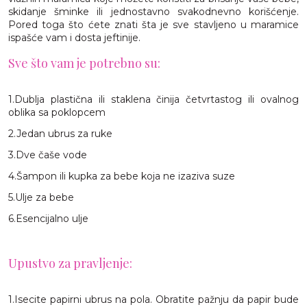
skidanje šminke ili jednostavno svakodnevno korišćenje.
Pored toga što ćete znati šta je sve stavljeno u maramice
ispašće vam i dosta jeftinije.
Sve što vam je potrebno su:
1.Dublja plastična ili staklena činija četvrtastog ili ovalnog
oblika sa poklopcem
2.Jedan ubrus za ruke
3.Dve čaše vode
4.Šampon ili kupka za bebe koja ne izaziva suze
5.Ulje za bebe
6.Esencijalno ulje
Upustvo za pravljenje:
1.Isecite papirni ubrus na pola. Obratite pažnju da papir bude