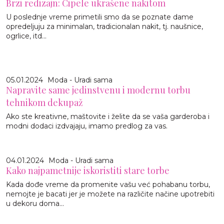
Brzi redizajn: Cipele ukrašene nakitom
U poslednje vreme primetili smo da se poznate dame
opredeljuju za minimalan, tradicionalan nakit, tj. naušnice,
ogrlice, itd...
05.01.2024
Moda - Uradi sama
Napravite same jedinstvenu i modernu torbu
tehnikom dekupaž
Ako ste kreativne, maštovite i želite da se vaša garderoba i
modni dodaci izdvajaju, imamo predlog za vas.
04.01.2024
Moda - Uradi sama
Kako najpametnije iskoristiti stare torbe
Kada dođe vreme da promenite vašu već pohabanu torbu,
nemojte je bacati jer je možete na različite načine upotrebiti
u dekoru doma...