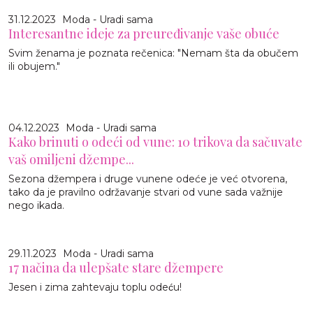
31.12.2023
Moda - Uradi sama
Interesantne ideje za preuređivanje vaše obuće
Svim ženama je poznata rečenica: "Nemam šta da obučem
ili obujem."
04.12.2023
Moda - Uradi sama
Kako brinuti o odeći od vune: 10 trikova da sačuvate
vaš omiljeni džempe...
Sezona džempera i druge vunene odeće je već otvorena,
tako da je pravilno održavanje stvari od vune sada važnije
nego ikada.
29.11.2023
Moda - Uradi sama
17 načina da ulepšate stare džempere
Jesen i zima zahtevaju toplu odeću!