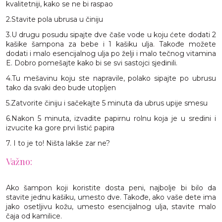
kvalitetniji, kako se ne bi raspao
2.Stavite pola ubrusa u činiju
3.U drugu posudu sipajte dve čaše vode u koju ćete dodati 2
kašike šampona za bebe i 1 kašiku ulja. Takođe možete
dodati i malo esencijalnog ulja po želji i malo tečnog vitamina
E. Dobro pomešajte kako bi se svi sastojci sjedinili.
4.Tu mešavinu koju ste napravile, polako sipajte po ubrusu
tako da svaki deo bude utopljen
5.Zatvorite činiju i sačekajte 5 minuta da ubrus upije smesu
6.Nakon 5 minuta, izvadite papirnu rolnu koja je u sredini i
izvucite ka gore prvi listić papira
7. I to je to! Ništa lakše zar ne?
Važno:
Ako šampon koji koristite dosta peni, najbolje bi bilo da
stavite jednu kašiku, umesto dve. Takođe, ako vaše dete ima
jako osetljivu kožu, umesto esencijalnog ulja, stavite malo
čaja od kamilice.