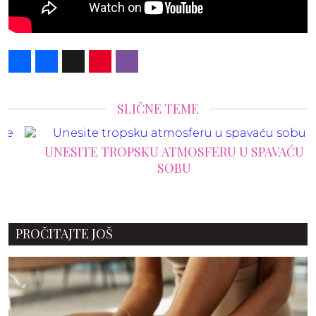
Share
Facebook
X
Pinterest
Viber
SLIČNE TEME
UNESITE TROPSKU ATMOSFERU U SPAVAĆU
SOBU
PROČITAJTE JOŠ