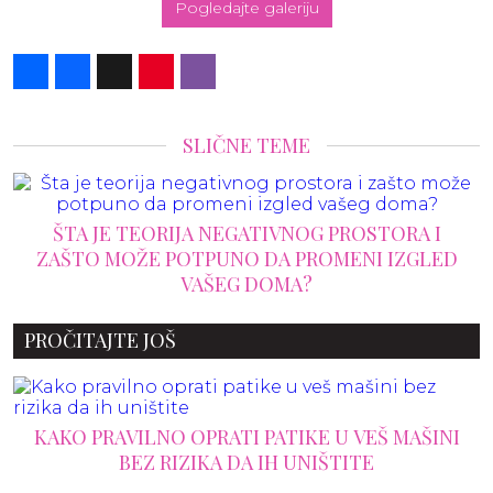
Pogledajte galeriju
Share
Facebook
X
Pinterest
Viber
SLIČNE TEME
OSTORA I
KAKO DA SAKRIJETE KLIMU, A DA K
NI IZGLED
MISLE DA STE ANGAŽOVALI ARHI
PROČITAJTE JOŠ
KAKO PRAVILNO OPRATI PATIKE U VEŠ MAŠINI
BEZ RIZIKA DA IH UNIŠTITE