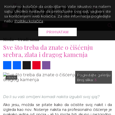
Koristimo kolačiće da poboljšamo Vaše iskustvo na našem
sajtu. Ukoliko nastavite da pretražujete ovaj sajt, saglasni ste
sa korišćenjem web kolačića. Za više informacija pogledajte
našu
Politiku kolačića
.
PRIHVATAM
Moda -
Uradi sama
Sve što treba da znate o čišćenju
srebra, zlata i dragog kamenja
Share
Facebook
X
Pinterest
Viber
Pogledajte galeriju
iStock
Broj slika:
3
Da li su vaši omiljeni komadi nakita izgubili svoj sjaj?
Ako jesu, možda se pitate kako da očistite svoj nakit i da
izgleda kao nov. Nošenje nakita na profesionalno čišćenje je
svakako jedna od opcija - ali to može biti skupo i nezgodno.