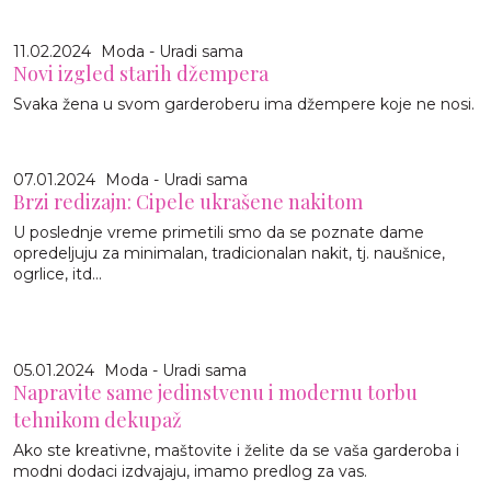
11.02.2024
Moda - Uradi sama
Novi izgled starih džempera
Svaka žena u svom garderoberu ima džempere koje ne nosi.
07.01.2024
Moda - Uradi sama
Brzi redizajn: Cipele ukrašene nakitom
U poslednje vreme primetili smo da se poznate dame
opredeljuju za minimalan, tradicionalan nakit, tj. naušnice,
ogrlice, itd...
05.01.2024
Moda - Uradi sama
Napravite same jedinstvenu i modernu torbu
tehnikom dekupaž
Ako ste kreativne, maštovite i želite da se vaša garderoba i
modni dodaci izdvajaju, imamo predlog za vas.