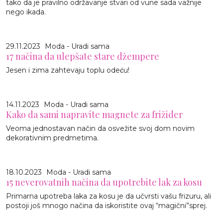
tako da je pravilno održavanje stvari od vune sada važnije
nego ikada.
29.11.2023
Moda - Uradi sama
17 načina da ulepšate stare džempere
Jesen i zima zahtevaju toplu odeću!
14.11.2023
Moda - Uradi sama
Kako da sami napravite magnete za frižider
Veoma jednostavan način da osvežite svoj dom novim
dekorativnim predmetima.
18.10.2023
Moda - Uradi sama
15 neverovatnih načina da upotrebite lak za kosu
Primarna upotreba laka za kosu je da učvrsti vašu frizuru, ali
postoji još mnogo načina da iskoristite ovaj “magični”sprej.