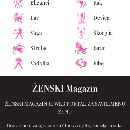
Blizanci
Rak
Lav
Devica
Vaga
Škorpija
Strelac
Jarac
Vodolija
Ribe
ŽENSKI MAGAZIN JE WEB PORTAL ZA SAVREMENU
ŽENU
Dnevni horoskop, saveti za fitness i dijete, zdravlje, moda i