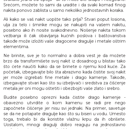
Srećom, možete to sami da uradite i da svaki komad finog
nakita ponovo zablista u samo nekoliko jednostavnih koraka.
Ali kako se vaš nakit uopšte tako prlja? Stvari poput losiona,
ulja za telo i šminke mogu se nakupiti na vašem nakitu,
posebno ako ih nosite svakodnevno. Nošenje nakita tokom
vežbanja ili čak obavljanja kućnih poslova i baštovanstva
takođe može izložiti vaše dragocene dragulje i metale oštrim
elementima.
Ne brinite, sve je to normalno a dobra vest je da možete
brzo da transformišete svoj nakit iz dosadnog u blistav tako
što ćete naučiti kako da se brinete o njemu kod kuće. Za
početak, izbegavajte bilo šta abrazivno kada čistite svoj nakit
jer može izgrebati fine metale i drago kamenje. Takođe,
izbegavajte stvari kao što su izbeljivači i sredstva za čišćenje
metala jer oni mogu oštetiti i obezbojiti vaše zlato i srebro.
Budite posebno oprezni kada čistite drago kamenje -
obavezno utvrdite o kom kamenu se radi pre nego
započnete čišćenje jer nisu svi jednaki. Na primer, savetuje
se da ne potapate dragulje kao što su biseri u vodu. Umesto
toga, trebalo bi da koristite vlažnu krpu da ih obrišete.
Uostalom, mnogi dragulji dobro reaguju na jednostavno