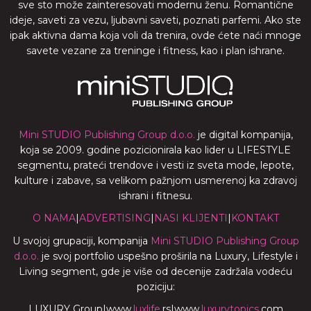
sve sto može zainteresovati modernu ženu. Romantične
ideje, saveti za vezu, ljubavni saveti, poznati parfemi. Ako ste
ipak aktivna dama koja voli da trenira, ovde ćete naći mnoge
savete vezane za treninge i fitness, kao i plan ishrane.
Mini STUDIO Publishing Group d.o.o.
je digital kompanija,
koja se 2009. godine pozicionirala kao lider u LIFESTYLE
segmentu, prateći trendove i vesti iz sveta mode, lepote,
kulture i zabave, sa velikom pažnjom usmerenoj ka zdravoj
ishrani i fitnesu.
O NAMA
|
ADVERTISING
|
NASI KLIJENTI
|
KONTAKT
U svojoj grupaciji, kompanija
Mini STUDIO Publishing Group
d.o.o.
je svoj portfolio uspešno proširila na Luxury, Lifestyle i
Living segment, gde je više od decenije zadržala vodeću
poziciju:
LUXURY Group
|
www.
luxlife
.rs
|
www.
luxurytopics
.com