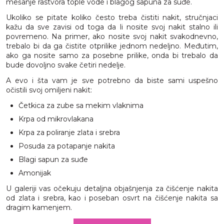
mešanje rastvora tople vode i blagog sapuna za suđe.
Ukoliko se pitate koliko često treba čistiti nakit, stručnjaci
kažu da sve zavisi od toga da li nosite svoj nakit stalno ili
povremeno. Na primer, ako nosite svoj nakit svakodnevno,
trebalo bi da ga čistite otprilike jednom nedeljno. Međutim,
ako ga nosite samo za posebne prilike, onda bi trebalo da
bude dovoljno svake četiri nedelje.
A evo i šta vam je sve potrebno da biste sami uspešno
očistili svoj omiljeni nakit:
Četkica za zube sa mekim vlaknima
Krpa od mikrovlakana
Krpa za poliranje zlata i srebra
Posuda za potapanje nakita
Blagi sapun za suđe
Amonijak
U galeriji vas očekuju detaljna objašnjenja za čišćenje nakita
od zlata i srebra, kao i poseban osvrt na čišćenje nakita sa
dragim kamenjem.