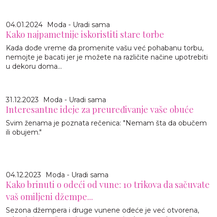
04.01.2024
Moda - Uradi sama
Kako najpametnije iskoristiti stare torbe
Kada dođe vreme da promenite vašu već pohabanu torbu,
nemojte je bacati jer je možete na različite načine upotrebiti
u dekoru doma...
31.12.2023
Moda - Uradi sama
Interesantne ideje za preuređivanje vaše obuće
Svim ženama je poznata rečenica: "Nemam šta da obučem
ili obujem."
04.12.2023
Moda - Uradi sama
Kako brinuti o odeći od vune: 10 trikova da sačuvate
vaš omiljeni džempe...
Sezona džempera i druge vunene odeće je već otvorena,