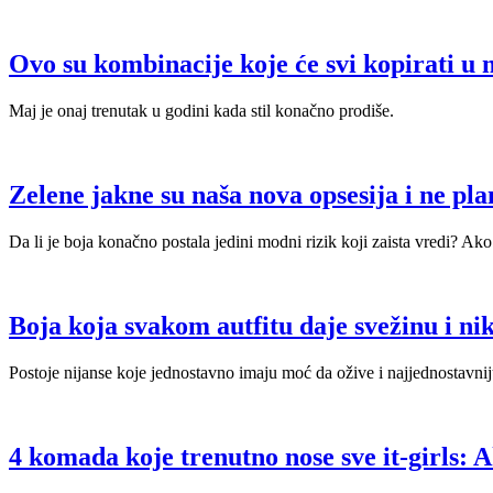
Ovo su kombinacije koje će svi kopirati u
Maj je onaj trenutak u godini kada stil konačno prodiše.
Zelene jakne su naša nova opsesija i ne pla
Da li je boja konačno postala jedini modni rizik koji zaista vredi? Ako
Boja koja svakom autfitu daje svežinu i nik
Postoje nijanse koje jednostavno imaju moć da ožive i najjednostavni
4 komada koje trenutno nose sve it-girls: 