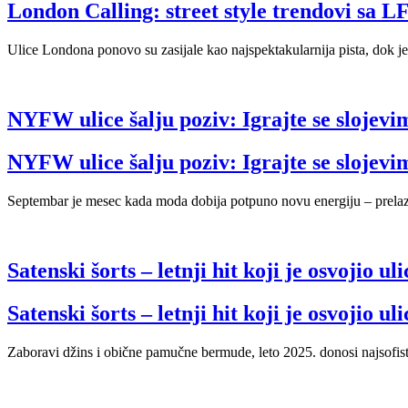
London Calling: street style trendovi sa
Ulice Londona ponovo su zasijale kao najspektakularnija pista, dok je
NYFW ulice šalju poziv: Igrajte se slojevi
NYFW ulice šalju poziv: Igrajte se slojevi
Septembar je mesec kada moda dobija potpuno novu energiju – prelaz iz 
Satenski šorts – letnji hit koji je osvojio ul
Satenski šorts – letnji hit koji je osvojio ul
Zaboravi džins i obične pamučne bermude, leto 2025. donosi najsofistic