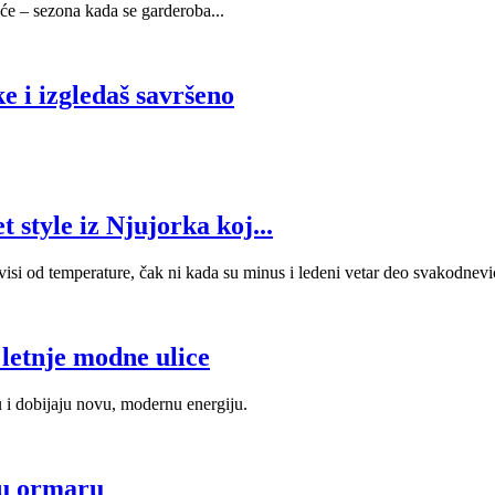
će – sezona kada se garderoba...
e i izgledaš savršeno
 style iz Njujorka koj...
i od temperature, čak ni kada su minus i ledeni vetar deo svakodnevi
letnje modne ulice
u i dobijaju novu, modernu energiju.
 u ormaru