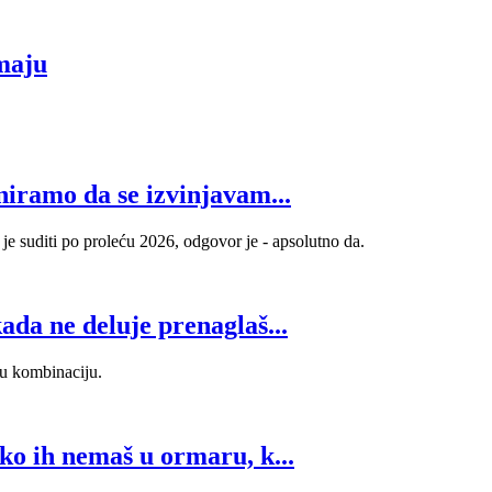
Postoje zvezde
teških sl
koje prate modu
street st
i one koje je bez
inspirati
 maju
mnogo buke –
ikad.
jednostavno
definišu.
niramo da se izvinjavam...
 je suditi po proleću 2026, odgovor je - apsolutno da.
ada ne deluje prenaglaš...
ju kombinaciju.
Ako ih nemaš u ormaru, k...