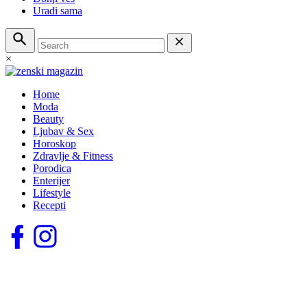
Uradi sama
×
Home
Moda
Beauty
Ljubav & Sex
Horoskop
Zdravlje & Fitness
Porodica
Enterijer
Lifestyle
Recepti