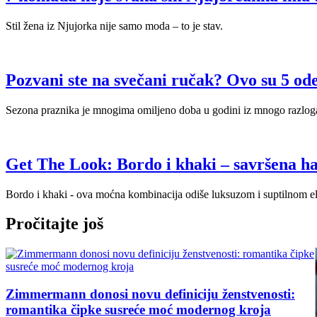
Stil žena iz Njujorka nije samo moda – to je stav.
Pozvani ste na svečani ručak? Ovo su 5 od
Sezona praznika je mnogima omiljeno doba u godini iz mnogo razlog
Get The Look: Bordo i khaki – savršena ha
Bordo i khaki - ova moćna kombinacija odiše luksuzom i suptilnom eleg
Pročitajte još