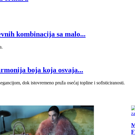
evnih kombinacija sa malo...
a.
rmonija boja koja osvaja...
ancijom, dok istovremeno pruža osećaj topline i sofisticiranosti.
Marija Gracija Kjuri otvara novo poglavlje za
FENDI kampanjom za jesen/zimu 2026.