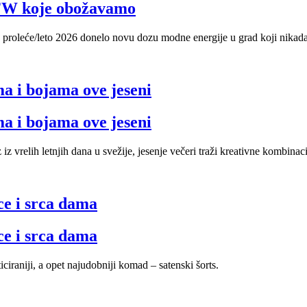
 LFW koje obožavamo
 proleće/leto 2026 donelo novu dozu modne energije u grad koji nikada n
ma i bojama ove jeseni
ma i bojama ove jeseni
vrelih letnjih dana u svežije, jesenje večeri traži kreativne kombinacij
ice i srca dama
ice i srca dama
iraniji, a opet najudobniji komad – satenski šorts.