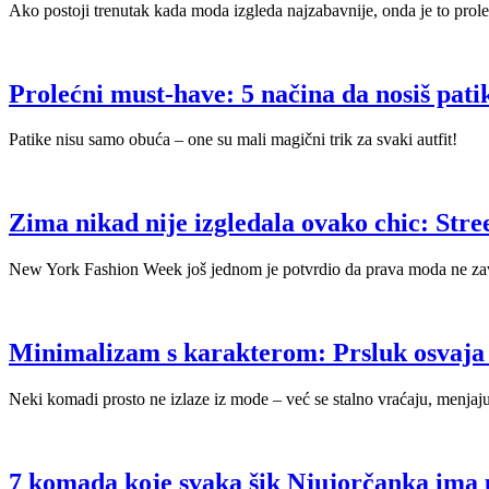
Ako postoji trenutak kada moda izgleda najzabavnije, onda je to prole
Prolećni must-have: 5 načina da nosiš patik
Patike nisu samo obuća – one su mali magični trik za svaki autfit!
Zima nikad nije izgledala ovako chic: Street
New York Fashion Week još jednom je potvrdio da prava moda ne zavis
Minimalizam s karakterom: Prsluk osvaja 
Neki komadi prosto ne izlaze iz mode – već se stalno vraćaju, menjaj
7 komada koje svaka šik Njujorčanka ima