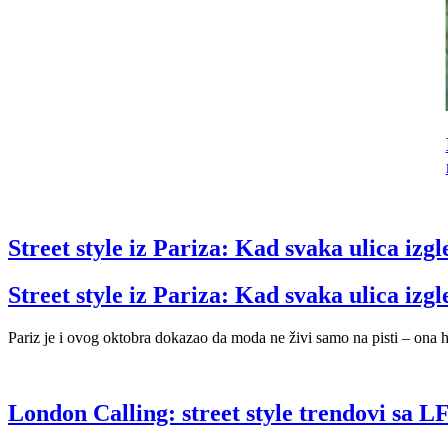
Ermanno Scervino jesen 2026: Italijanska drama u
najlepšoj modnoj kulisi
Street style iz Pariza: Kad svaka ulica izgl
Street style iz Pariza: Kad svaka ulica izgl
Pariz je i ovog oktobra dokazao da moda ne živi samo na pisti – ona h
London Calling: street style trendovi sa