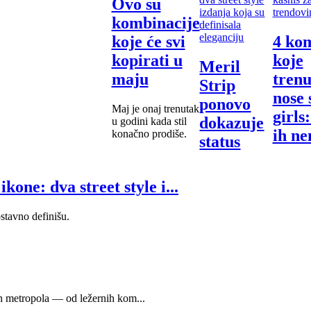
Ovo su
kombinacije
koje će svi
4 ko
kopirati u
koje
Meril
maju
tren
Strip
nose 
ponovo
Maj je onaj trenutak
girls
dokazuje
u godini kada stil
ih ne
konačno prodiše.
status
orma
modne
kasni
ikone:
one: dva street style i...
tren
dva street
style
stavno definišu.
Ako post
izdanja
trenutak
moda iz
koja su
najzabav
definisala
je to pro
sezona k
eleganciju
gardero
ih metropola — od ležernih kom...
konačno