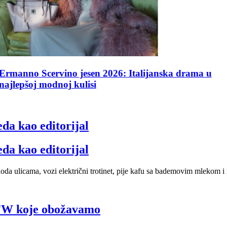
eda kao editorijal
eda kao editorijal
oda ulicama, vozi električni trotinet, pije kafu sa bademovim mlekom i
 LFW koje obožavamo