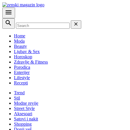
Home
Moda
Beauty
Ljubav & Sex
Horoskop
Zdravlje & Fitness
Porodica
Enterijer
Lifestyle
Recepti
Trend
Stil
Modne revije
Street Style
Aksesoari
Satovi i nakit
Shopping
Donji veš