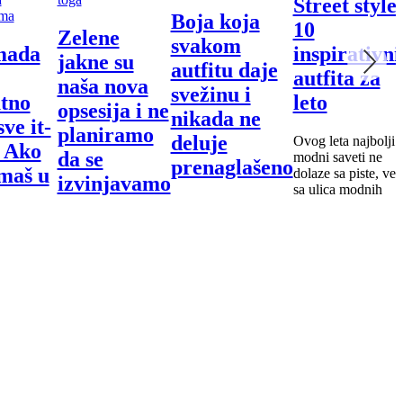
Street style
Boja koja
10
Zelene
svakom
mada
inspirativni
jakne su
autfitu daje
autfita za
naša nova
svežinu i
utno
leto
opsesija i ne
nikada ne
sve it-
planiramo
deluje
Ovog leta najbolji
: Ako
da se
modni saveti ne
prenaglašeno
maš u
dolaze sa piste, već
izvinjavamo
sa ulica modnih
ru,
zbog toga
Postoje nijanse koje
metropola — od
š za
jednostavno imaju
ležernih kombinaci
moć da ožive i
sa lanenim
dovima
Da li je boja
najjednostavniju
košuljama do
konačno postala
kombinaciju.
odvažnih spojeva
jedini modni rizik
oji
boja i tekstura, stre
koji zaista vredi?
 kada
style donosi 10
Ako je suditi po
gleda
inspirativnih autfita
proleću 2026,
nije, onda
koji dokazuju da s
odgovor je -
leće –
udobnost i stil
apsolutno da.
ada se
savršen
ba
 oslobađa