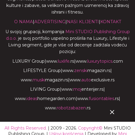
kulture i zabave, sa velikom pažnjom usmerenoj ka zdravoj
ishrani i fitnesu.
O NAMA
|
ADVERTISING
|
NASI KLIJENTI
|
KONTAKT
U svojoj grupaciji, kompanija
Mini STUDIO Publishing Group
d.o.o.
je svoj portfolio uspešno proširila na Luxury, Lifestyle i
Living segment, gde je više od decenije zadržala vodeću
poziciju:
LUXURY Group
|
www.
luxlife
.rs
|
www.
luxurytopics
.com
LIFESTYLE Group
|
www.
zenski
magazin.rs
|
www.
muski
magazin.rs
|
www.
auto
exclusive.rs
LIVING Group
|
www.
moj
enterijer.rs
|
www.
ideas
homegarden.com
|
www.
fusiontables
.rs
|
www.
robotzabazen
.rs
All Rights Reserved.
| 2009 - 2026.
Copyright©
Mini STUDIO
Publishing Group. |
Uslovi korišćenja
| Developed by
Mini