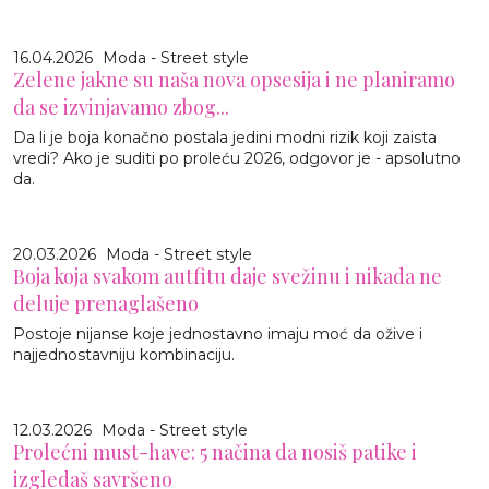
16.04.2026
Moda - Street style
Zelene jakne su naša nova opsesija i ne planiramo
da se izvinjavamo zbog...
Da li je boja konačno postala jedini modni rizik koji zaista
vredi? Ako je suditi po proleću 2026, odgovor je - apsolutno
da.
20.03.2026
Moda - Street style
Boja koja svakom autfitu daje svežinu i nikada ne
deluje prenaglašeno
Postoje nijanse koje jednostavno imaju moć da ožive i
najjednostavniju kombinaciju.
12.03.2026
Moda - Street style
Prolećni must-have: 5 načina da nosiš patike i
izgledaš savršeno