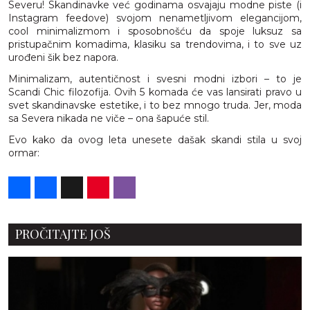
Severu! Skandinavke već godinama osvajaju modne piste (i
Instagram feedove) svojom nenametljivom elegancijom,
cool minimalizmom i sposobnošću da spoje luksuz sa
pristupačnim komadima, klasiku sa trendovima, i to sve uz
urođeni šik bez napora.
Minimalizam, autentičnost i svesni modni izbori – to je
Scandi Chic filozofija. Ovih 5 komada će vas lansirati pravo u
svet skandinavske estetike, i to bez mnogo truda. Jer, moda
sa Severa nikada ne viče – ona šapuće stil.
Evo kako da ovog leta unesete dašak skandi stila u svoj
ormar:
Share
Facebook
X
Pinterest
Viber
PROČITAJTE JOŠ