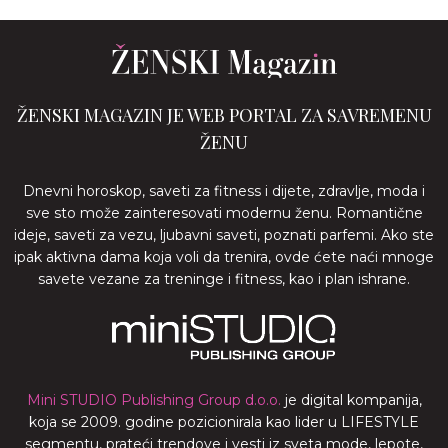
ŽENSKI MAGAZIN JE WEB PORTAL ZA SAVREMENU
ŽENU
Dnevni horoskop, saveti za fitness i dijete, zdravlje, moda i
sve sto može zainteresovati modernu ženu. Romantične
ideje, saveti za vezu, ljubavni saveti, poznati parfemi. Ako ste
ipak aktivna dama koja voli da trenira, ovde ćete naći mnoge
savete vezane za treninge i fitness, kao i plan ishrane.
Mini STUDIO Publishing Group d.o.o.
je digital kompanija,
koja se 2009. godine pozicionirala kao lider u LIFESTYLE
segmentu, prateći trendove i vesti iz sveta mode, lepote,