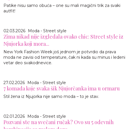
Patike nisu samo obuća – one su mali magični trik za svaki
autfit!
02.03.2026
Moda - Street style
Zima nikad nije izgledala ovako chic: Street style iz
Njujorka koji mora...
New York Fashion Week još jednom je potvrdio da prava
moda ne zavisi od temperature, čak ni kada su minus i ledeni
vetar deo svakodnevice.
27.02.2026
Moda - Street style
7 komada koje svaka šik Njujorčanka ima u ormaru
Stil žena iz Njujorka nije samo moda – to je stav.
02.01.2026
Moda - Street style
Pozvani ste na svečani ručak? Ovo su 5 odevnih