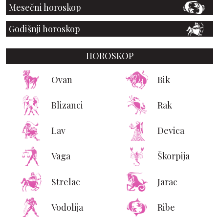
Mesečni horoskop
Godišnji horoskop
HOROSKOP
Ovan
Bik
Blizanci
Rak
Lav
Devica
Vaga
Škorpija
Strelac
Jarac
Vodolija
Ribe