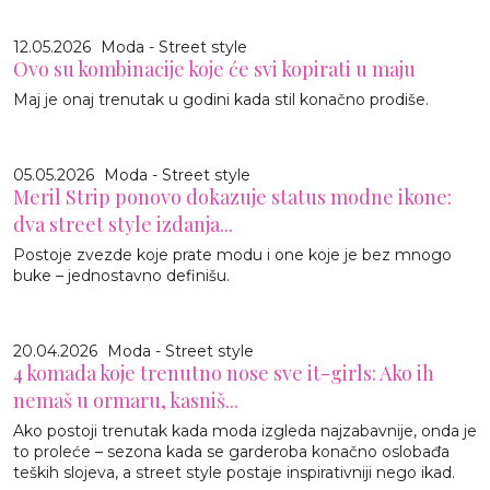
12.05.2026
Moda - Street style
Ovo su kombinacije koje će svi kopirati u maju
Maj je onaj trenutak u godini kada stil konačno prodiše.
05.05.2026
Moda - Street style
Meril Strip ponovo dokazuje status modne ikone:
dva street style izdanja...
Postoje zvezde koje prate modu i one koje je bez mnogo
buke – jednostavno definišu.
20.04.2026
Moda - Street style
4 komada koje trenutno nose sve it-girls: Ako ih
nemaš u ormaru, kasniš...
Ako postoji trenutak kada moda izgleda najzabavnije, onda je
to proleće – sezona kada se garderoba konačno oslobađa
teških slojeva, a street style postaje inspirativniji nego ikad.