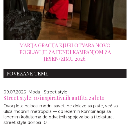
MARIJA GRACIJA KJURI OTVARA NOVO
POGLAVLJE ZA FENDI KAMPANJOM ZA
JESEN/ZIMU 2026.
POVEZANE TEME
09.07.2026
Moda - Street style
Street style: 10 inspirativnih autfita za leto
Ovog leta najbolji modni saveti ne dolaze sa piste, već sa
ulica modnih metropola — od ležernih kombinacija sa
lanenim košuljama do odvažnih spojeva boja i tekstura,
street style donosi 10...