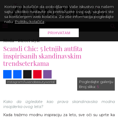
Koristimo kolačiće da poboljšamo Vaše iskustvo na našem
sajtu. Ukoliko nastavite da pretražujete ovaj sajt, saglasni ste
sa korišćenjem web kolačića. Za više informacija pogledajte
našu
Politiku kolačića
.
PRIHVATAM
Moda -
Street style
Scandi Chic: 5 letnjih autfita
inspirisanih skandinavskim
trendseterkama
Share
Facebook
X
Pinterest
Viber
Pogledajte galeriju
instagram/luxandbeautyworld/
Broj slika:
5
Kako da izgledate kao prava skandinavska modna
insajderka ovog leta?
Kada tražimo modnu inspiraciju za leto, sve oči su uprte ka