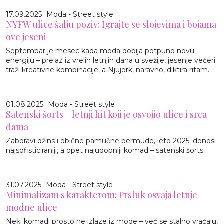
17.09.2025
Moda - Street style
NYFW ulice šalju poziv: Igrajte se slojevima i bojama
ove jeseni
Septembar je mesec kada moda dobija potpuno novu
energiju – prelaz iz vrelih letnjih dana u svežije, jesenje večeri
traži kreativne kombinacije, a Njujork, naravno, diktira ritam.
01.08.2025
Moda - Street style
Satenski šorts – letnji hit koji je osvojio ulice i srca
dama
Zaboravi džins i obične pamučne bermude, leto 2025. donosi
najsofisticiraniji, a opet najudobniji komad – satenski šorts.
31.07.2025
Moda - Street style
Minimalizam s karakterom: Prsluk osvaja letnje
modne ulice
Neki komadi prosto ne izlaze iz mode – već se stalno vraćaju,