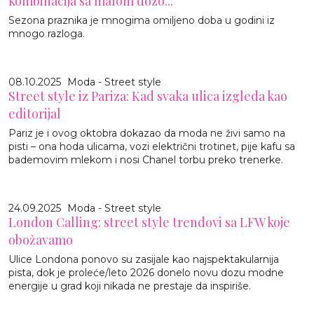
kombinacija sa malom dozo...
Sezona praznika je mnogima omiljeno doba u godini iz
mnogo razloga.
08.10.2025
Moda - Street style
Street style iz Pariza: Kad svaka ulica izgleda kao
editorijal
Pariz je i ovog oktobra dokazao da moda ne živi samo na
pisti – ona hoda ulicama, vozi električni trotinet, pije kafu sa
bademovim mlekom i nosi Chanel torbu preko trenerke.
24.09.2025
Moda - Street style
London Calling: street style trendovi sa LFW koje
obožavamo
Ulice Londona ponovo su zasijale kao najspektakularnija
pista, dok je proleće/leto 2026 donelo novu dozu modne
energije u grad koji nikada ne prestaje da inspiriše.