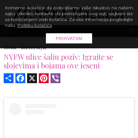
Koristimo kolačiće da poboljšamo Vaše iskustvo na našem
sajtu. Ukoliko nastavite da pretražujete ovaj sajt, saglasni ste
sa korišćenjem web kolačića. Za više informacija pogledajte
našu
Politiku kolačića
.
PRIHVATAM
Moda -
Street style
NYFW ulice šalju poziv: Igrajte se
slojevima i bojama ove jeseni
Share
Facebook
X
Pinterest
Viber