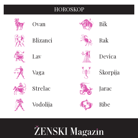
HOROSKOP
Ovan
Bik
Blizanci
Rak
Lav
Devica
Vaga
Škorpija
Strelac
Jarac
Vodolija
Ribe