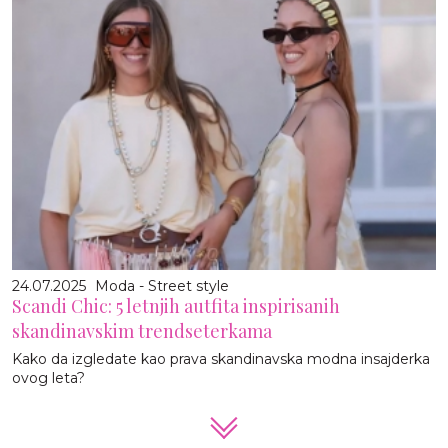
24.07.2025
Moda - Street style
Scandi Chic: 5 letnjih autfita inspirisanih
skandinavskim trendseterkama
Kako da izgledate kao prava skandinavska modna insajderka
ovog leta?