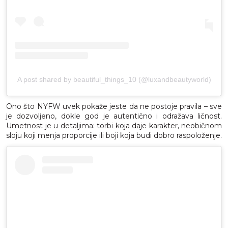
A post shared by beautiful_things_10 (@luxandbeautyworld)
Ono što NYFW uvek pokaže jeste da ne postoje pravila – sve
je dozvoljeno, dokle god je autentično i odražava ličnost.
Umetnost je u detaljima: torbi koja daje karakter, neobičnom
sloju koji menja proporcije ili boji koja budi dobro raspoloženje.