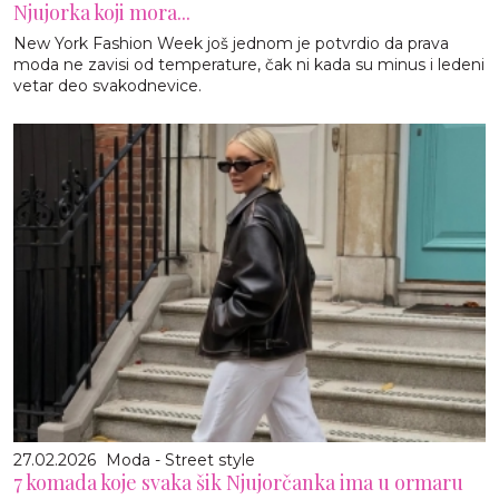
Njujorka koji mora...
New York Fashion Week još jednom je potvrdio da prava
moda ne zavisi od temperature, čak ni kada su minus i ledeni
vetar deo svakodnevice.
27.02.2026
Moda - Street style
7 komada koje svaka šik Njujorčanka ima u ormaru