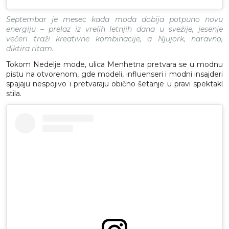
Septembar je mesec kada moda dobija potpuno novu
energiju – prelaz iz vrelih letnjih dana u svežije, jesenje
večeri traži kreativne kombinacije, a Njujork, naravno,
diktira ritam.
Tokom Nedelje mode, ulica Menhetna pretvara se u modnu
pistu na otvorenom, gde modeli, influenseri i modni insajderi
spajaju nespojivo i pretvaraju obično šetanje u pravi spektakl
stila.