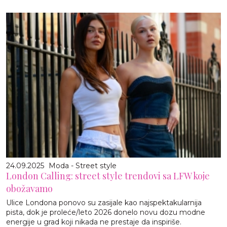
24.09.2025
Moda - Street style
London Calling: street style trendovi sa LFW koje
obožavamo
Ulice Londona ponovo su zasijale kao najspektakularnija
pista, dok je proleće/leto 2026 donelo novu dozu modne
energije u grad koji nikada ne prestaje da inspiriše.