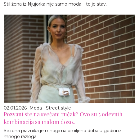
Stil žena iz Njujorka nije samo moda – to je stav.
02.01.2026
Moda - Street style
Pozvani ste na svečani ručak? Ovo su 5 odevnih
kombinacija sa malom dozo...
Sezona praznika je mnogima omiljeno doba u godini iz
mnogo razloga.