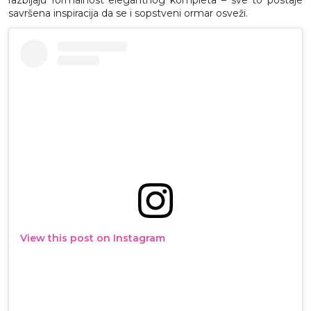
razbijaju formalnost elegantnog kompleta – sve to postaje
savršena inspiracija da se i sopstveni ormar osveži.
View this post on Instagram