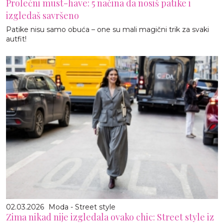
Prolećni must-have: 5 načina da nosiš patike i
izgledaš savršeno
Patike nisu samo obuća – one su mali magični trik za svaki
autfit!
02.03.2026
Moda - Street style
Zima nikad nije izgledala ovako chic: Street style iz