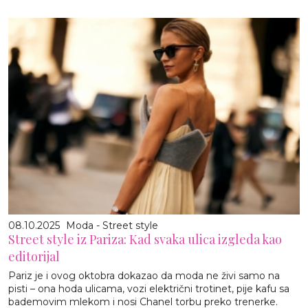
08.10.2025
Moda - Street style
Street style iz Pariza: Kad svaka ulica izgleda kao
editorijal
Pariz je i ovog oktobra dokazao da moda ne živi samo na
pisti – ona hoda ulicama, vozi električni trotinet, pije kafu sa
bademovim mlekom i nosi Chanel torbu preko trenerke.