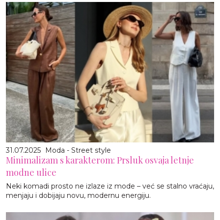
31.07.2025
Moda - Street style
Minimalizam s karakterom: Prsluk osvaja letnje
modne ulice
Neki komadi prosto ne izlaze iz mode – već se stalno vraćaju,
menjaju i dobijaju novu, modernu energiju.