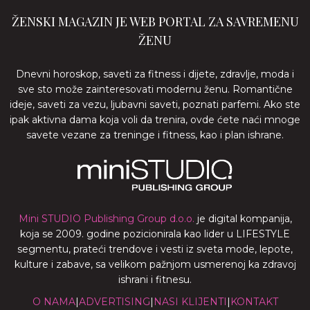
ŽENSKI MAGAZIN JE WEB PORTAL ZA SAVREMENU
ŽENU
Dnevni horoskop, saveti za fitness i dijete, zdravlje, moda i
sve sto može zainteresovati modernu ženu. Romantične
ideje, saveti za vezu, ljubavni saveti, poznati parfemi. Ako ste
ipak aktivna dama koja voli da trenira, ovde ćete naći mnoge
savete vezane za treninge i fitness, kao i plan ishrane.
Mini STUDIO Publishing Group d.o.o.
je digital kompanija,
koja se 2009. godine pozicionirala kao lider u LIFESTYLE
segmentu, prateći trendove i vesti iz sveta mode, lepote,
kulture i zabave, sa velikom pažnjom usmerenoj ka zdravoj
ishrani i fitnesu.
O NAMA
|
ADVERTISING
|
NASI KLIJENTI
|
KONTAKT