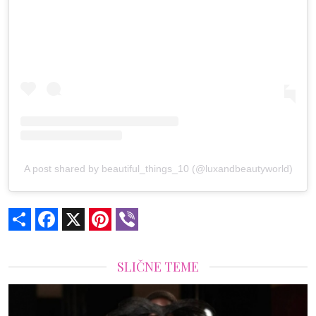
A post shared by beautiful_things_10 (@luxandbeautyworld)
Share
Facebook
X
Pinterest
Viber
SLIČNE TEME