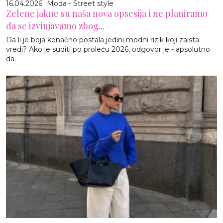
16.04.2026
Moda - Street style
Zelene jakne su naša nova opsesija i ne planiramo
da se izvinjavamo zbog...
Da li je boja konačno postala jedini modni rizik koji zaista
vredi? Ako je suditi po proleću 2026, odgovor je - apsolutno
da.