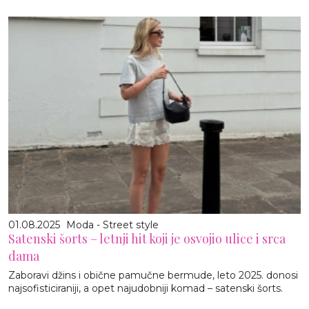
01.08.2025
Moda - Street style
Satenski šorts – letnji hit koji je osvojio ulice i srca
dama
Zaboravi džins i obične pamučne bermude, leto 2025. donosi
najsofisticiraniji, a opet najudobniji komad – satenski šorts.