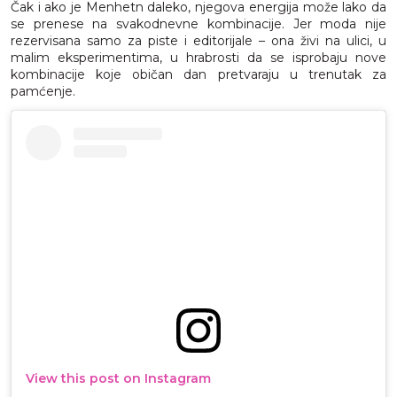
Čak i ako je Menhetn daleko, njegova energija može lako da
se prenese na svakodnevne kombinacije. Jer moda nije
rezervisana samo za piste i editorijale – ona živi na ulici, u
malim eksperimentima, u hrabrosti da se isprobaju nove
kombinacije koje običan dan pretvaraju u trenutak za
pamćenje.
View this post on Instagram