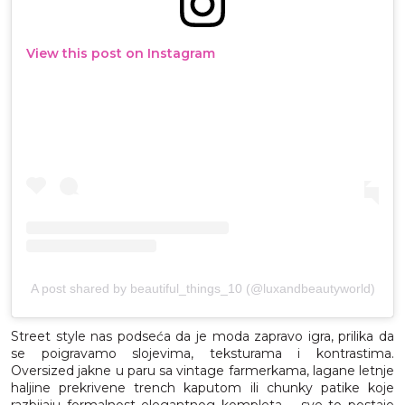
View this post on Instagram
A post shared by beautiful_things_10 (@luxandbeautyworld)
Street style nas podseća da je moda zapravo igra, prilika da
se poigravamo slojevima, teksturama i kontrastima.
Oversized jakne u paru sa vintage farmerkama, lagane letnje
haljine prekrivene trench kaputom ili chunky patike koje