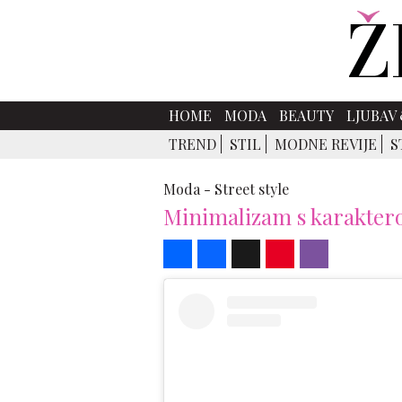
HOME
MODA
BEAUTY
LJUBAV 
TREND
STIL
MODNE REVIJE
S
Moda -
Street style
Minimalizam s karaktero
Share
Facebook
X
Pinterest
Viber