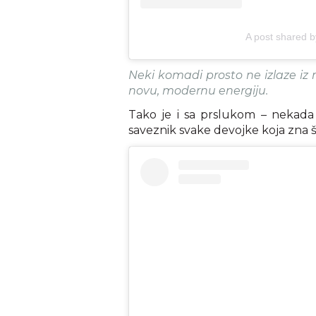
A post shared b
Neki komadi prosto ne izlaze iz 
novu, modernu energiju.
Tako je i sa prslukom – nekada
saveznik svake devojke koja zna š