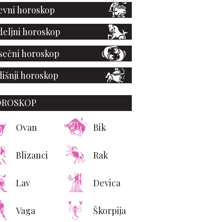
vni horoskop
eljni horoskop
ečni horoskop
išnji horoskop
OROSKOP
Ovan
Bik
Blizanci
Rak
Lav
Devica
Vaga
Škorpija