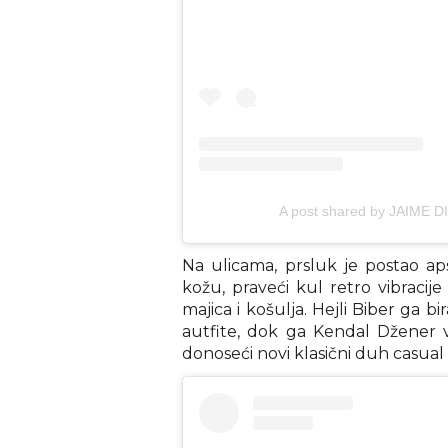
A post shared by JAIME 
Na ulicama, prsluk je postao aps
kožu, praveći kul retro vibracije
majica i košulja. Hejli Biber ga 
autfite, dok ga Kendal Džener 
donoseći novi klasični duh casual s