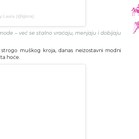
y Laura (@lglora)
mode – već se stalno vraćaju, menjaju i dobijaju
 strogo muškog kroja, danas neizostavni modni
ta hoće.