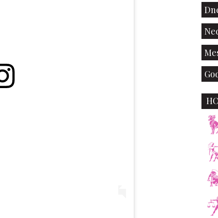
Dne
Ned
Mes
God
H