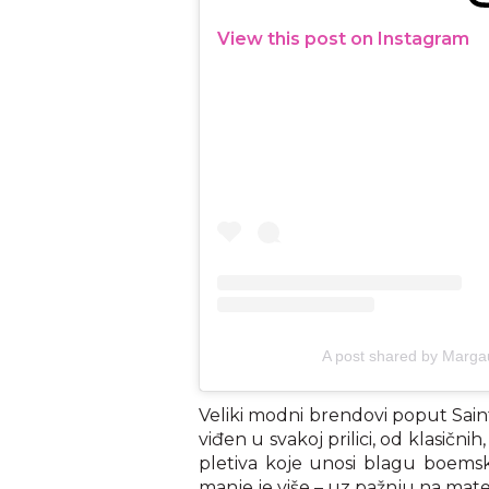
View this post on Instagram
A post shared by Marg
Veliki modni brendovi poput Saint
viđen u svakoj prilici, od klasičn
pletiva koje unosi blagu boemsk
manje je više – uz pažnju na materij