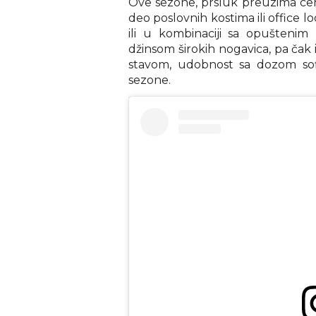
Ove sezone, prsluk preuzima cent
deo poslovnih kostima ili office 
ili u kombinaciji sa opuštenim
džinsom širokih nogavica, pa čak 
stavom, udobnost sa dozom sofis
sezone.