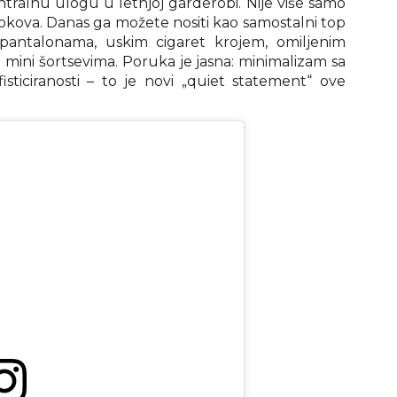
ralnu ulogu u letnjoj garderobi. Nije više samo
lookova. Danas ga možete nositi kao samostalni top
 pantalonama, uskim cigaret krojem, omiljenim
i mini šortsevima. Poruka je jasna: minimalizam sa
ticiranosti – to je novi „quiet statement“ ove