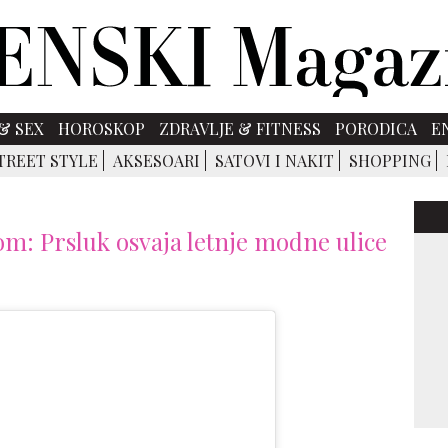
& SEX
HOROSKOP
ZDRAVLJE & FITNESS
PORODICA
E
TREET STYLE
AKSESOARI
SATOVI I NAKIT
SHOPPING
m: Prsluk osvaja letnje modne ulice