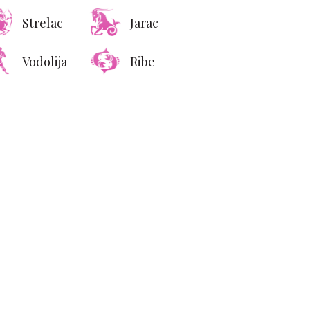
Strelac
Jarac
Vodolija
Ribe