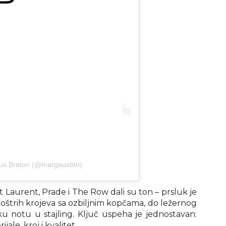
aux Breton (@margauxbtn)
 Laurent, Prade i The Row dali su ton – prsluk je
ih, oštrih krojeva sa ozbiljnim kopčama, do ležernog
u notu u stajling. Ključ uspeha je jednostavan:
ale, kroj i kvalitet.