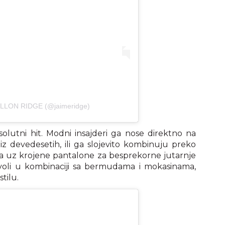
DILLON RIDGE (@jaimeridge)
olutni hit. Modni insajderi ga nose direktno na
 iz devedesetih, ili ga slojevito kombinuju preko
bira uz krojene pantalone za besprekorne jutarnje
voli u kombinaciji sa bermudama i mokasinama,
tilu.