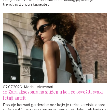
trenutno živi pun kapacitet.
07.07.2026
Moda - Aksesoari
10 Zara aksesoara na sniženju koji će osvežiti svaki
letnji autfit
Postoje komadi garderobe bez kojih je teško zamisliti dobro
složen autfit, ali prava magija gotovo uvek dolazi tek kada na