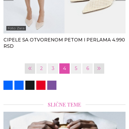
Foto: Zara
CIPELE SA OTVORENOM PETOM I PERLAMA 4.990
RSD
«
»
2
3
4
5
6
Share
Facebook
X
Pinterest
Viber
SLIČNE TEME