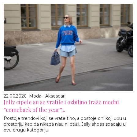
22.06.2026
Moda - Aksesoari
Jelly cipele su se vratile i ozbiljno traže modni
“comeback of the year”...
Postoje trendovi koji se vrate tiho, a postoje oni koji uđu u
prostoriju kao da nikada nisu ni otišli. Jelly shoes spadaju u
ovu drugu kategoriju.