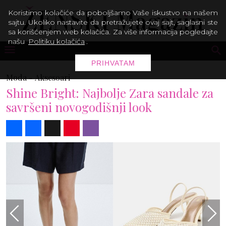
Koristimo kolačiće da poboljšamo Vaše iskustvo na našem
sajtu. Ukoliko nastavite da pretražujete ovaj sajt, saglasni ste
sa korišćenjem web kolačića. Za više informacija pogledajte
našu
Politiku kolačića
.
PRIHVATAM
Moda -
Aksesoari
Shine Bright: Najbolje Zara sandale za
savršeni novogodišnji look
Share
Facebook
X
Pinterest
Viber