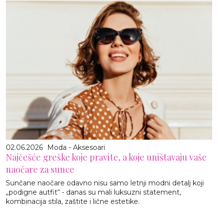
02.06.2026
Moda - Aksesoari
Najčešće greške koje pravite, a koje uništavaju vaše
naočare za sunce
Sunčane naočare odavno nisu samo letnji modni detalj koji
„podigne autfit“ - danas su mali luksuzni statement,
kombinacija stila, zaštite i lične estetike.