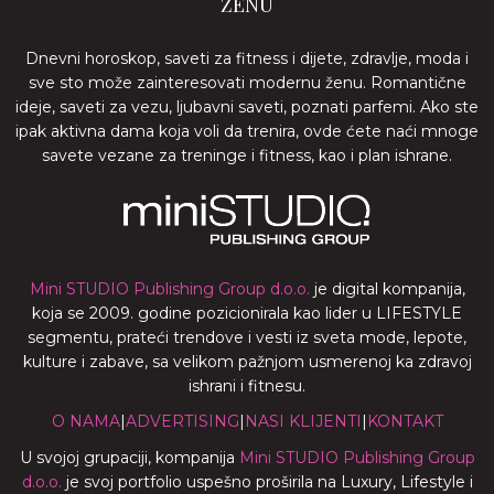
ŽENU
Dnevni horoskop, saveti za fitness i dijete, zdravlje, moda i
sve sto može zainteresovati modernu ženu. Romantične
ideje, saveti za vezu, ljubavni saveti, poznati parfemi. Ako ste
ipak aktivna dama koja voli da trenira, ovde ćete naći mnoge
savete vezane za treninge i fitness, kao i plan ishrane.
Mini STUDIO Publishing Group d.o.o.
je digital kompanija,
koja se 2009. godine pozicionirala kao lider u LIFESTYLE
segmentu, prateći trendove i vesti iz sveta mode, lepote,
kulture i zabave, sa velikom pažnjom usmerenoj ka zdravoj
ishrani i fitnesu.
O NAMA
|
ADVERTISING
|
NASI KLIJENTI
|
KONTAKT
U svojoj grupaciji, kompanija
Mini STUDIO Publishing Group
d.o.o.
je svoj portfolio uspešno proširila na Luxury, Lifestyle i