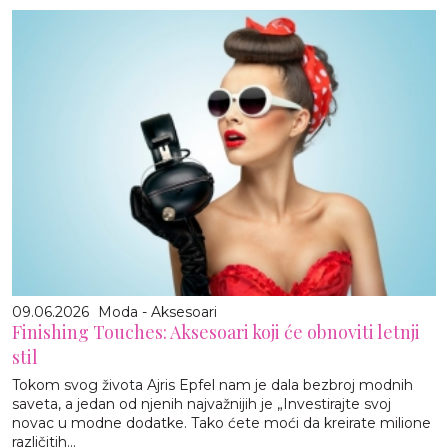
09.06.2026
Moda - Aksesoari
Finishing Touches: Aksesoari koji će obnoviti letnji
stil
Tokom svog života Ajris Epfel nam je dala bezbroj modnih
saveta, a jedan od njenih najvažnijih je „Investirajte svoj
novac u modne dodatke. Tako ćete moći da kreirate milione
različitih...