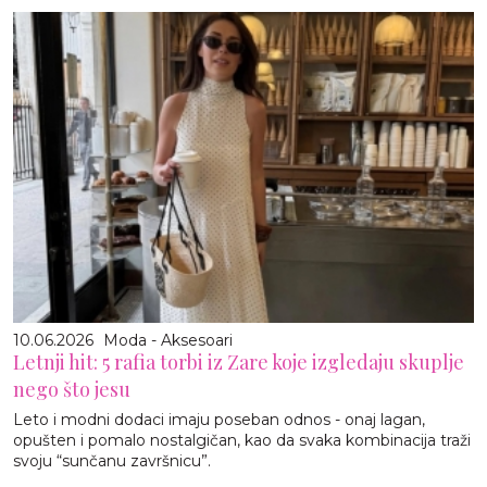
10.06.2026
Moda - Aksesoari
Letnji hit: 5 rafia torbi iz Zare koje izgledaju skuplje
nego što jesu
Leto i modni dodaci imaju poseban odnos - onaj lagan,
opušten i pomalo nostalgičan, kao da svaka kombinacija traži
svoju “sunčanu završnicu”.