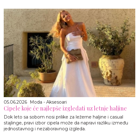
05.06.2026
Moda - Aksesoari
Cipele koje će najlepše izgledati uz letnje haljine
Dok leto sa sobom nosi prilike za ležerne haljine i casual
stajlinge, pravi izbor cipela može da napravi razliku između
jednostavnog i nezaboravnog izgleda.