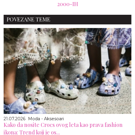
2000-IH
POVEZANE TEME
21.07.2026
Moda - Aksesoari
Kako da nosite Crocs ovog leta kao prava fashion
ikona: Trend koji je os...