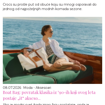
Crocs su prošle put od obuće koju su mnogi osporavali do
jednog od najpoželjnijih modnih komada sezone.
08.07.2026
Moda - Aksesoari
Boat Bag: povratak klasika iz ’90-ih koji ovog leta
postaje „it“ akseso...
Ako je modni svet ikada imao fazu nostalgije, onda je