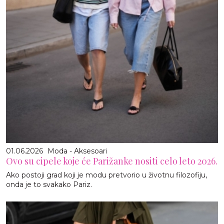
01.06.2026
Moda - Aksesoari
Ovo su cipele koje će Parižanke nositi celo leto 2026.
Ako postoji grad koji je modu pretvorio u životnu filozofiju,
onda je to svakako Pariz.