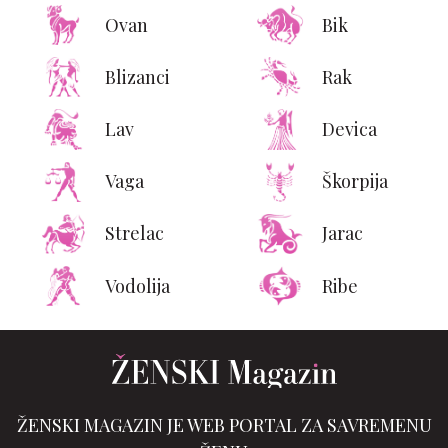
Ovan
Bik
Blizanci
Rak
Lav
Devica
Vaga
Škorpija
Strelac
Jarac
Vodolija
Ribe
ŽENSKI MAGAZIN JE WEB PORTAL ZA SAVREMENU