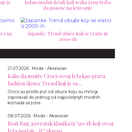
je je
Jedan modni detalj koji svaka žena treba
da ponese na letovanje
o i na
Japanke: Trend obuće koji se vratio iz
2000-ih
21.07.2026
Moda - Aksesoari
Kako da nosite Crocs ovog leta kao prava
fashion ikona: Trend koji je os...
Crocs su prošle put od obuće koju su mnogi
osporavali do jednog od najpoželjnijih modnih
komada sezone.
08.07.2026
Moda - Aksesoari
Boat Bag: povratak klasika iz ’90-ih koji ovog
leta postaje „it“ akseso...