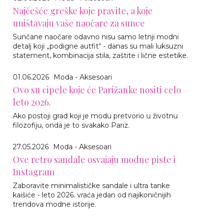
Najčešće greške koje pravite, a koje
uništavaju vaše naočare za sunce
Sunčane naočare odavno nisu samo letnji modni
detalj koji „podigne autfit“ - danas su mali luksuzni
statement, kombinacija stila, zaštite i lične estetike.
01.06.2026
Moda - Aksesoari
Ovo su cipele koje će Parižanke nositi celo
leto 2026.
Ako postoji grad koji je modu pretvorio u životnu
filozofiju, onda je to svakako Pariz.
27.05.2026
Moda - Aksesoari
Ove retro sandale osvajaju modne piste i
Instagram
Zaboravite minimalističke sandale i ultra tanke
kaišiće - leto 2026. vraća jedan od najikoničnijih
trendova modne istorije.