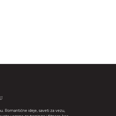
U
nu. Romantične ideje, saveti za vezu,