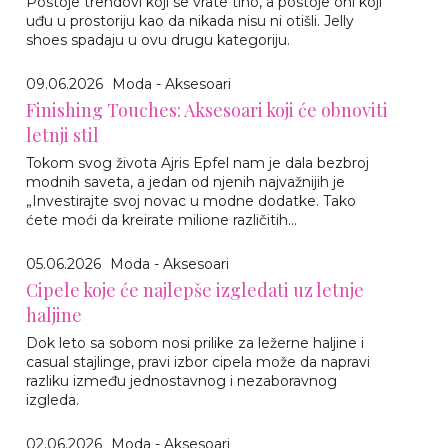
Postoje trendovi koji se vrate tiho, a postoje oni koji
uđu u prostoriju kao da nikada nisu ni otišli. Jelly
shoes spadaju u ovu drugu kategoriju.
09.06.2026
Moda - Aksesoari
Finishing Touches: Aksesoari koji će obnoviti
letnji stil
Tokom svog života Ajris Epfel nam je dala bezbroj
modnih saveta, a jedan od njenih najvažnijih je
„Investirajte svoj novac u modne dodatke. Tako
ćete moći da kreirate milione različitih...
05.06.2026
Moda - Aksesoari
Cipele koje će najlepše izgledati uz letnje
haljine
Dok leto sa sobom nosi prilike za ležerne haljine i
casual stajlinge, pravi izbor cipela može da napravi
razliku između jednostavnog i nezaboravnog
izgleda.
02.06.2026
Moda - Aksesoari