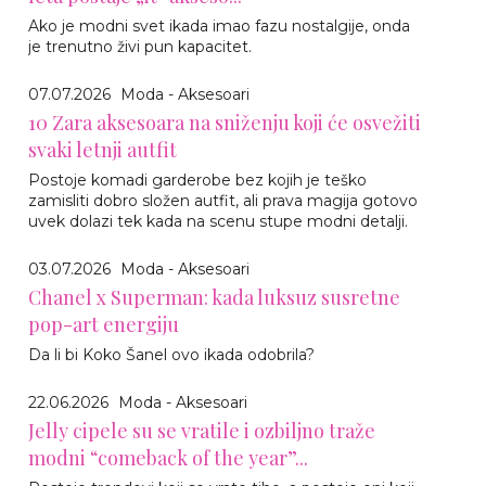
Ako je modni svet ikada imao fazu nostalgije, onda
je trenutno živi pun kapacitet.
07.07.2026
Moda - Aksesoari
10 Zara aksesoara na sniženju koji će osvežiti
svaki letnji autfit
Postoje komadi garderobe bez kojih je teško
zamisliti dobro složen autfit, ali prava magija gotovo
uvek dolazi tek kada na scenu stupe modni detalji.
03.07.2026
Moda - Aksesoari
Chanel x Superman: kada luksuz susretne
pop-art energiju
Da li bi Koko Šanel ovo ikada odobrila?
22.06.2026
Moda - Aksesoari
Jelly cipele su se vratile i ozbiljno traže
modni “comeback of the year”...