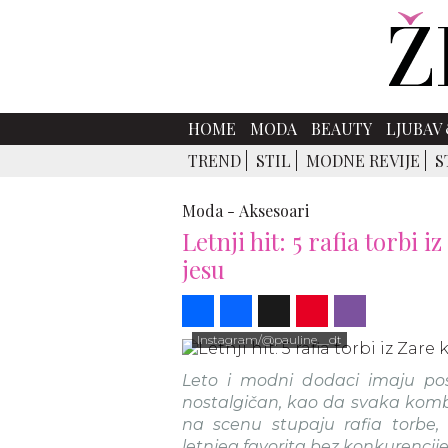
HOME
MODA
BEAUTY
LJUBAV 
TREND
STIL
MODNE REVIJE
S
Moda -
Aksesoari
Letnji hit: 5 rafia torbi 
jesu
Share
Facebook
X
Pinterest
Viber
Instagram/@pauline__dt
Leto i modni dodaci imaju po
nostalgičan, kao da svaka kombin
na scenu stupaju rafia torbe,
letnjeg favorita bez konkurencije