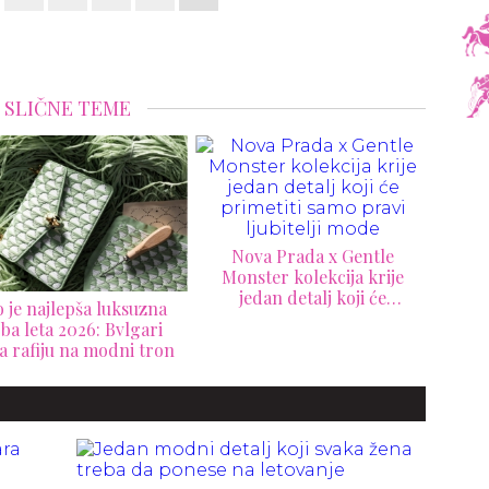
SLIČNE TEME
Nova Prada x Gentle
nster kolekcija krije
Chanel izaziva buru novom
jedan detalj koji će
torbom inspirisanom
Erli
primetiti samo pravi
Supermenom: Da li bi Koko
mo
ljubitelji mode
Šanel odobrila ovaj
lu
zaokret?