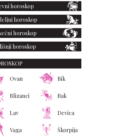
vni horoskop
eljni horoskop
ečni horoskop
išnji horoskop
OROSKOP
Ovan
Bik
Blizanci
Rak
Lav
Devica
Vaga
Škorpija