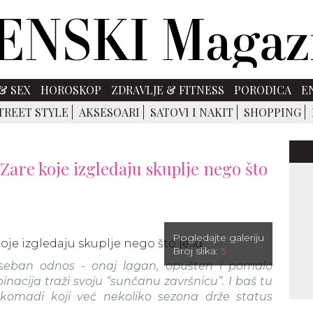
& SEX
HOROSKOP
ZDRAVLJE & FITNESS
PORODICA
E
TREET STYLE
AKSESOARI
SATOVI I NAKIT
SHOPPING
iz Zare koje izgledaju skuplje nego što
Pogledajte galeriju
Broj slika:
5
seban odnos - onaj lagan, opušten i pomalo
acija traži svoju “sunčanu završnicu”. I baš tu
 komadi koji već nekoliko sezona drže status
.