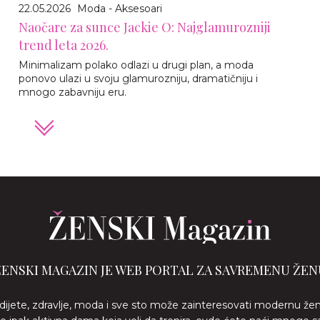
22.05.2026
Moda - Aksesoari
Naočare za sunce Jackie O: Najglamurozniji
trend leta 2026.
Minimalizam polako odlazi u drugi plan, a moda
ponovo ulazi u svoju glamurozniju, dramatičniju i
mnogo zabavniju eru.
ŽENSKI MAGAZIN JE WEB PORTAL ZA SAVREMENU ŽEN
 dijete, zdravlje, moda i sve sto može zainteresovati modernu že