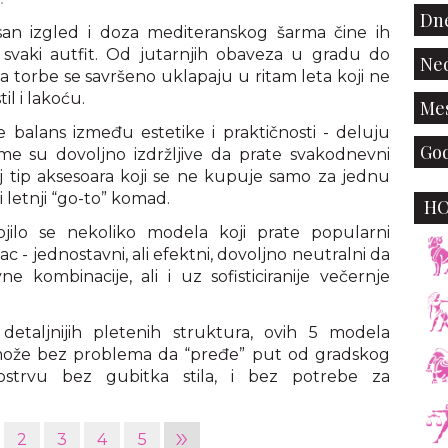
Dne
isan izgled i doza mediteranskog šarma čine ih
 svaki autfit. Od jutarnjih obaveza u gradu do
Ned
a torbe se savršeno uklapaju u ritam leta koji ne
il i lakoću.
Mes
 balans između estetike i praktičnosti - deluju
God
me su dovoljno izdržljive da prate svakodnevni
 tip aksesoara koji se ne kupuje samo za jednu
 letnji “go-to” komad.
H
jilo se nekoliko modela koji prate popularni
ac - jednostavni, ali efektni, dovoljno neutralni da
kombinacije, ali i uz sofisticiranije večernje
 detaljnijih pletenih struktura, ovih 5 modela
može bez problema da “pređe” put od gradskog
 ostrvu bez gubitka stila, i bez potrebe za
»
2
3
4
5