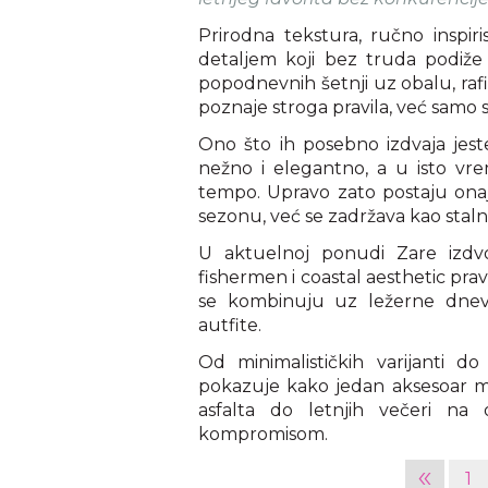
Prirodna tekstura, ručno inspir
detaljem koji bez truda podiže
popodnevnih šetnji uz obalu, rafi
poznaje stroga pravila, već samo st
Ono što ih posebno izdvaja jeste
nežno i elegantno, a u isto vre
tempo. Upravo zato postaju onaj
sezonu, već se zadržava kao stalni
U aktuelnoj ponudi Zare izdvo
fishermen i coastal aesthetic prav
se kombinuju uz ležerne dnevne 
autfite.
Od minimalističkih varijanti do
pokazuje kako jedan aksesoar 
asfalta do letnjih večeri na
kompromisom.
«
1