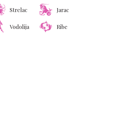
Strelac
Jarac
Vodolija
Ribe
ng Holand postao nova
dna ikona: Kolekcija
ksuznih torbi vredna
pravo bogatstvo