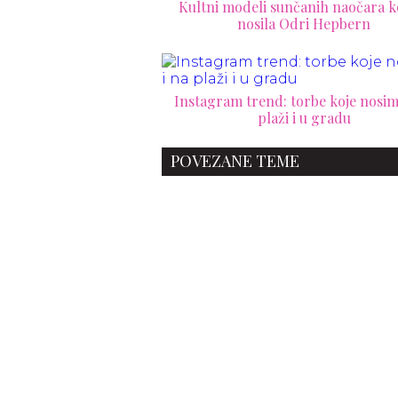
Kultni modeli sunčanih naočara ko
nosila Odri Hepbern
Instagram trend: torbe koje nosim
plaži i u gradu
POVEZANE TEME