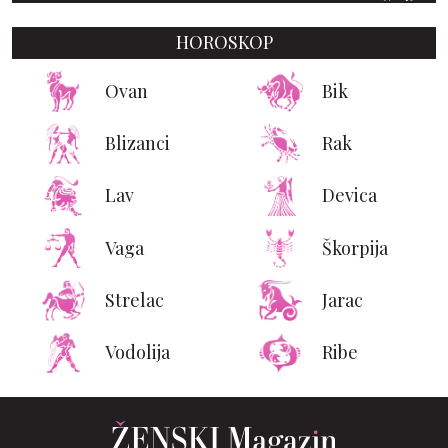
HOROSKOP
Ovan
Bik
Blizanci
Rak
Lav
Devica
Vaga
Škorpija
Strelac
Jarac
Vodolija
Ribe