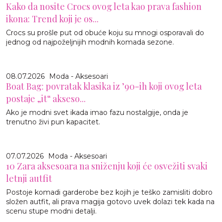
Kako da nosite Crocs ovog leta kao prava fashion
ikona: Trend koji je os...
Crocs su prošle put od obuće koju su mnogi osporavali do
jednog od najpoželjnijih modnih komada sezone.
08.07.2026
Moda - Aksesoari
Boat Bag: povratak klasika iz ’90-ih koji ovog leta
postaje „it“ akseso...
Ako je modni svet ikada imao fazu nostalgije, onda je
trenutno živi pun kapacitet.
07.07.2026
Moda - Aksesoari
10 Zara aksesoara na sniženju koji će osvežiti svaki
letnji autfit
Postoje komadi garderobe bez kojih je teško zamisliti dobro
složen autfit, ali prava magija gotovo uvek dolazi tek kada na
scenu stupe modni detalji.