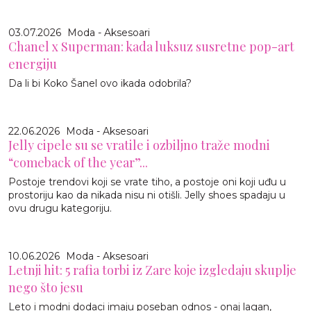
03.07.2026
Moda - Aksesoari
Chanel x Superman: kada luksuz susretne pop-art
energiju
Da li bi Koko Šanel ovo ikada odobrila?
22.06.2026
Moda - Aksesoari
Jelly cipele su se vratile i ozbiljno traže modni
“comeback of the year”...
Postoje trendovi koji se vrate tiho, a postoje oni koji uđu u
prostoriju kao da nikada nisu ni otišli. Jelly shoes spadaju u
ovu drugu kategoriju.
10.06.2026
Moda - Aksesoari
Letnji hit: 5 rafia torbi iz Zare koje izgledaju skuplje
nego što jesu
Leto i modni dodaci imaju poseban odnos - onaj lagan,