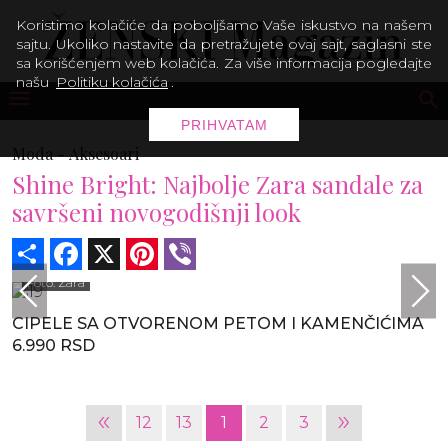
Koristimo kolačiće da poboljšamo Vaše iskustvo na našem
sajtu. Ukoliko nastavite da pretražujete ovaj sajt, saglasni ste
sa korišćenjem web kolačića. Za više informacija pogledajte
našu
Politiku kolačića
.
PRIHVATAM
Moda -
Aksesoari
Shine Bright: Najbolje Zara sandale za
savršeni novogodišnji look
Share
Facebook
X
Pinterest
Viber
Foto: Zara
CIPELE SA OTVORENOM PETOM I KAMENČIĆIMA
6.990 RSD
«
»
12
13
1
2
3