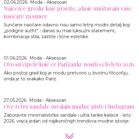
02.06.2026
Moda - Aksesoari
Najčešće greške koje pravite, a koje uništavaju vaše
naočare za sunce
Sunčane naočare odavno nisu samo letnji modni detalj koji
„podigne autfit“ - danas su mali luksuzni statement,
kombinacija stila, zaštite i lične estetike.
01.06.2026
Moda - Aksesoari
Ovo su cipele koje će Parižanke nositi celo leto 2026.
Ako postoji grad koji je modu pretvorio u životnu filozofiju,
onda je to svakako Pariz.
27.05.2026
Moda - Aksesoari
Ove retro sandale osvajaju modne piste i Instagram
Zaboravite minimalističke sandale i ultra tanke kaišiće - leto
2026. vraća jedan od najikoničnijih trendova modne istorije.