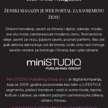
ŽENSKI MAGAZIN JE WEB PORTAL ZA SAVREMENU
ŽENU
Dnevni horoskop, saveti za fitness i dijete, zdravlje, moda i
sve sto može zainteresovati modernu ženu. Romantične
ideje, saveti za vezu, ljubavni saveti, poznati parfemi. Ako ste
ipak aktivna dama koja voli da trenira, ovde ćete naći mnoge
savete vezane za treninge i fitness, kao i plan ishrane.
Mini STUDIO Publishing Group d.o.o.
je digital kompanija,
koja se 2009. godine pozicionirala kao lider u LIFESTYLE
segmentu, prateći trendove i vesti iz sveta mode, lepote,
kulture i zabave, sa velikom pažnjom usmerenoj ka zdravoj
ishrani i fitnesu.