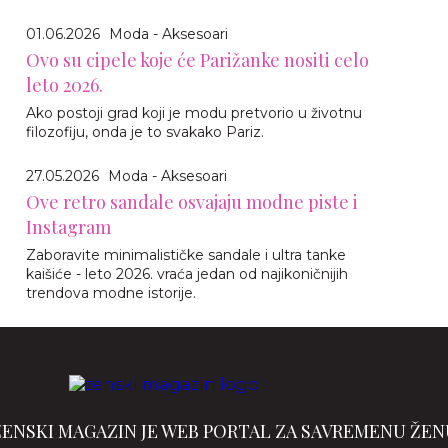
01.06.2026
Moda - Aksesoari
Ovo su cipele koje će Parižanke nositi celo
leto 2026.
Ako postoji grad koji je modu pretvorio u životnu
filozofiju, onda je to svakako Pariz.
27.05.2026
Moda - Aksesoari
Ove retro sandale osvajaju modne piste i
Instagram
Zaboravite minimalističke sandale i ultra tanke
kaišiće - leto 2026. vraća jedan od najikoničnijih
trendova modne istorije.
ŽENSKI MAGAZIN JE WEB PORTAL ZA SAVREMENU ŽEN