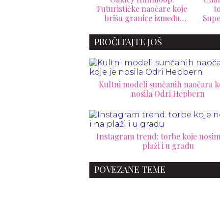
tvara kožne ostatke u
Futurističke naočare koje
t
luksuznu umetnost
brišu granice između
Supe
tehnologije i dizajna
PROČITAJTE JOŠ
Kultni modeli sunčanih naočara ko
nosila Odri Hepbern
Instagram trend: torbe koje nosim
plaži i u gradu
POVEZANE TEME