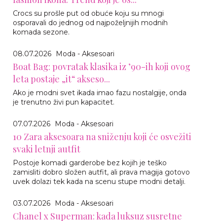
Crocs su prošle put od obuće koju su mnogi
osporavali do jednog od najpoželjnijih modnih
komada sezone.
08.07.2026
Moda - Aksesoari
Boat Bag: povratak klasika iz ’90-ih koji ovog
leta postaje „it“ akseso...
Ako je modni svet ikada imao fazu nostalgije, onda
je trenutno živi pun kapacitet.
07.07.2026
Moda - Aksesoari
10 Zara aksesoara na sniženju koji će osvežiti
svaki letnji autfit
Postoje komadi garderobe bez kojih je teško
zamisliti dobro složen autfit, ali prava magija gotovo
uvek dolazi tek kada na scenu stupe modni detalji.
03.07.2026
Moda - Aksesoari
Chanel x Superman: kada luksuz susretne