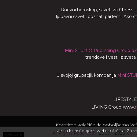
Dnevni horoskop, saveti za fitness i
ljubavni saveti, poznati parfemi. Ako 
Mini STUDIO Publishing Group d.o
trendove i vesti iz svet
U svojoj grupaciji, kompanija
Mini STU
LIFESTYLE
LIVING Group
|
www.
Koristimo kolačiće da poboljšamo Vaše 
ste sa korišćenjem web kolačića. Za v
All Rights Reserved.
| 2009 - 2026.
Copy
Foto: Zara
Foto: Zara
Foto: Zara
Foto: Zara
Foto: Zara
Foto: Zara
Foto: Zara
Foto: Zara
Foto: Zara
Foto: Zara
Foto: Zara
Foto: Zara
Foto: Zara