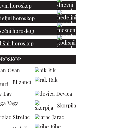
vni horoskop
eljni horoskop
ečni horoskop
išnji horoskop
OROSKOP
Ovan
Bik
Rak
Blizanci
Lav
Devica
Vaga
Škorpija
Strelac
Jarac
Ribe
ova Prada x Gentle