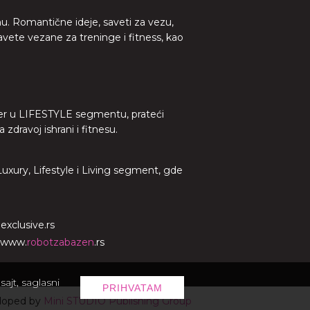
nu. Romantične ideje, saveti za vezu,
avete vezane za treninge i fitness, kao
lider u LIFESTYLE segmentu, prateći
dravoj ishrani i fitnesu.
 Luxury, Lifestyle i Living segment, gde
o
exclusive.rs
www.
robotzabazen
.rs
ajt, saglasni
PRIHVATAM
loped by
Mini STUDIO Publishing Group