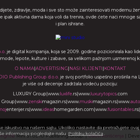
 dijete, zdravlje, moda i sve sto može zainteresovati modernu že
ste ipak aktivna dama koja voli da trenira, ovde ćete naći mnoge s
i plan ishrane.
.o.
je digital kompanija, koja se 2009. godine pozicionirala kao 
a mode, lepote, kulture i zabave, sa velikom pažnjom usmerenoj ka z
O NAMA
|
ADVERTISING
|
NASI KLIJENTI
|
KONTAKT
DIO Publishing Group d.o.o.
je svoj portfolio uspešno proširila na
je više od decenije zadržala vodeću poziciju:
LUXURY Group
|
www.
luxlife
.rs
|
www.
luxurytopics
.com
 Group
|
www.
zenski
magazin.rs
|
www.
muski
magazin.rs
|
www.
aut
moj
enterijer.rs
|
www.
ideas
homegarden.com
|
www.
fusiontables
.rs
|
iskustvo na našem sajtu. Ukoliko nastavite da pretražujete ovaj s
iše informacija pogledajte našu
Politiku kolačića
.
right©
Mini STUDIO Publishing Group. |
Uslovi korišćenja
| Deve