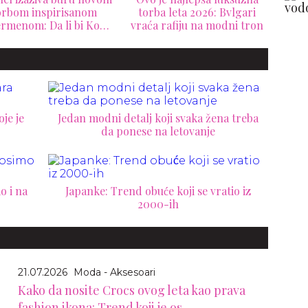
orbom inspirisanom
torba leta 2026: Bvlgari
Mon
rmenom: Da li bi Koko
vraća rafiju na modni tron
Šanel odobrila ovaj
p
zaokret?
je je
Jedan modni detalj koji svaka žena treba
da ponese na letovanje
o i na
Japanke: Trend obuće koji se vratio iz
2000-ih
21.07.2026
Moda - Aksesoari
Kako da nosite Crocs ovog leta kao prava
fashion ikona: Trend koji je os...