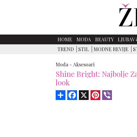
HOME
MODA
BEAUTY
LJUBAV 
TREND
STIL
MODNE REVIJE
S
Moda -
Aksesoari
Shine Bright: Najbolje Z
look
Share
Facebook
X
Pinterest
Viber