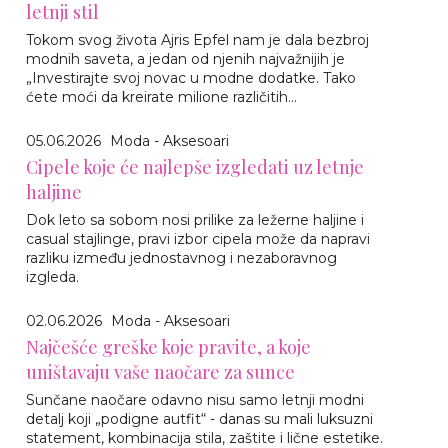
letnji stil
Tokom svog života Ajris Epfel nam je dala bezbroj
modnih saveta, a jedan od njenih najvažnijih je
„Investirajte svoj novac u modne dodatke. Tako
ćete moći da kreirate milione različitih...
05.06.2026
Moda - Aksesoari
Cipele koje će najlepše izgledati uz letnje
haljine
Dok leto sa sobom nosi prilike za ležerne haljine i
casual stajlinge, pravi izbor cipela može da napravi
razliku između jednostavnog i nezaboravnog
izgleda.
02.06.2026
Moda - Aksesoari
Najčešće greške koje pravite, a koje
uništavaju vaše naočare za sunce
Sunčane naočare odavno nisu samo letnji modni
detalj koji „podigne autfit“ - danas su mali luksuzni
statement, kombinacija stila, zaštite i lične estetike.