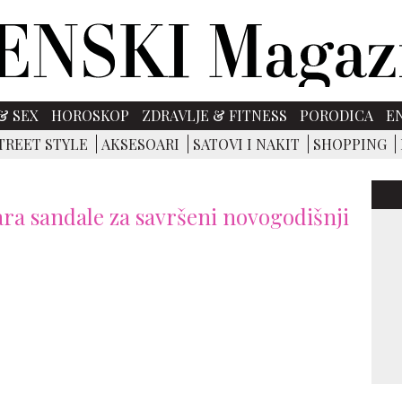
& SEX
HOROSKOP
ZDRAVLJE & FITNESS
PORODICA
E
TREET STYLE
AKSESOARI
SATOVI I NAKIT
SHOPPING
ara sandale za savršeni novogodišnji