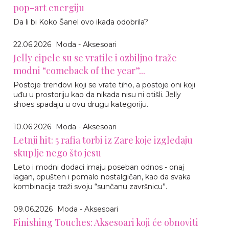
pop-art energiju
Da li bi Koko Šanel ovo ikada odobrila?
22.06.2026
Moda - Aksesoari
Jelly cipele su se vratile i ozbiljno traže
modni “comeback of the year”...
Postoje trendovi koji se vrate tiho, a postoje oni koji
uđu u prostoriju kao da nikada nisu ni otišli. Jelly
shoes spadaju u ovu drugu kategoriju.
10.06.2026
Moda - Aksesoari
Letnji hit: 5 rafia torbi iz Zare koje izgledaju
skuplje nego što jesu
Leto i modni dodaci imaju poseban odnos - onaj
lagan, opušten i pomalo nostalgičan, kao da svaka
kombinacija traži svoju “sunčanu završnicu”.
09.06.2026
Moda - Aksesoari
Finishing Touches: Aksesoari koji će obnoviti