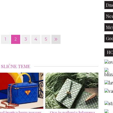
Dne
Ned
Mes
»
God
1
2
3
4
5
H
SLIČNE TEME
el izaziva buru novom
Ovo je najlepša luksuzna
N