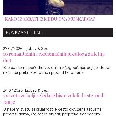
KAKO IZABRATI IZMEĐU DVA MUŠKARCA?
POVEZANE TEME
27.07.2026
Ljubav & Sex
10 romantičnih i ekonomičnih predloga za letnji
dejt
Bilo da ste na početku veze, ili u višegodišnjoj, dejt je idealan
način da prekinete rutinu i probudite romansu.
24.07.2026
Ljubav & Sex
7 saveta za bolji seks koje biste voleli da ste znali
ranije
U našem svetu seksualnost je često okružena tabuima i
predrasudama, što može stvoriti prepreke slobodnom