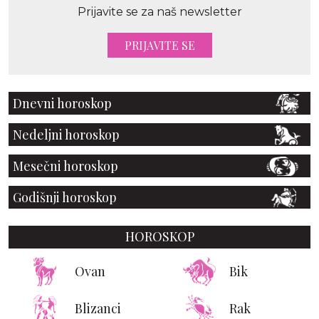
Prijavite se za naš newsletter
PRIJAVITE SE
Dnevni horoskop
Nedeljni horoskop
Mesečni horoskop
Godišnji horoskop
HOROSKOP
Ovan
Bik
Blizanci
Rak