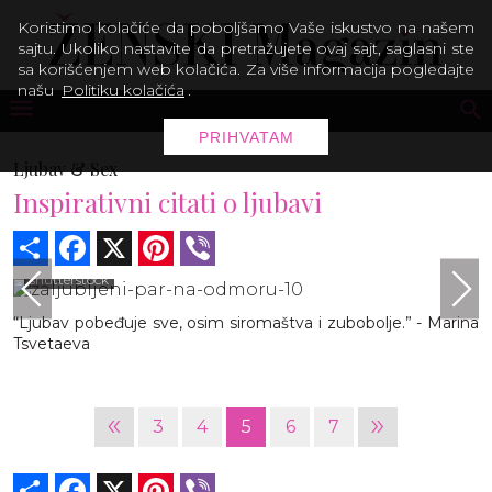
Koristimo kolačiće da poboljšamo Vaše iskustvo na našem
sajtu. Ukoliko nastavite da pretražujete ovaj sajt, saglasni ste
sa korišćenjem web kolačića. Za više informacija pogledajte
našu
Politiku kolačića
.
PRIHVATAM
Ljubav & Sex
Inspirativni citati o ljubavi
Share
Facebook
X
Pinterest
Viber
shutterstock
“Ljubav pobeđuje sve, osim siromaštva i zubobolje.” - Marina
Tsvetaeva
«
»
3
4
5
6
7
Share
Facebook
X
Pinterest
Viber