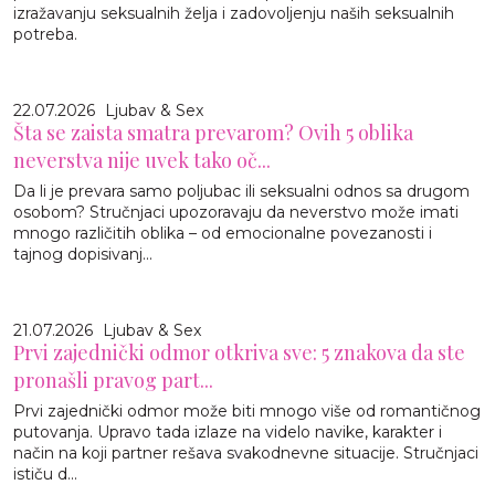
izražavanju seksualnih želja i zadovoljenju naših seksualnih
potreba.
22.07.2026
Ljubav & Sex
Šta se zaista smatra prevarom? Ovih 5 oblika
neverstva nije uvek tako oč...
Da li je prevara samo poljubac ili seksualni odnos sa drugom
osobom? Stručnjaci upozoravaju da neverstvo može imati
mnogo različitih oblika – od emocionalne povezanosti i
tajnog dopisivanj...
21.07.2026
Ljubav & Sex
Prvi zajednički odmor otkriva sve: 5 znakova da ste
pronašli pravog part...
Prvi zajednički odmor može biti mnogo više od romantičnog
putovanja. Upravo tada izlaze na videlo navike, karakter i
način na koji partner rešava svakodnevne situacije. Stručnjaci
ističu d...