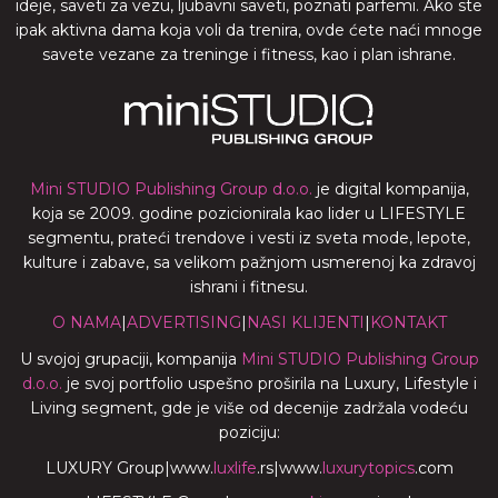
ideje, saveti za vezu, ljubavni saveti, poznati parfemi. Ako ste
ipak aktivna dama koja voli da trenira, ovde ćete naći mnoge
savete vezane za treninge i fitness, kao i plan ishrane.
Mini STUDIO Publishing Group d.o.o.
je digital kompanija,
koja se 2009. godine pozicionirala kao lider u LIFESTYLE
segmentu, prateći trendove i vesti iz sveta mode, lepote,
kulture i zabave, sa velikom pažnjom usmerenoj ka zdravoj
ishrani i fitnesu.
O NAMA
|
ADVERTISING
|
NASI KLIJENTI
|
KONTAKT
U svojoj grupaciji, kompanija
Mini STUDIO Publishing Group
d.o.o.
je svoj portfolio uspešno proširila na Luxury, Lifestyle i
Living segment, gde je više od decenije zadržala vodeću
poziciju:
LUXURY Group
|
www.
luxlife
.rs
|
www.
luxurytopics
.com