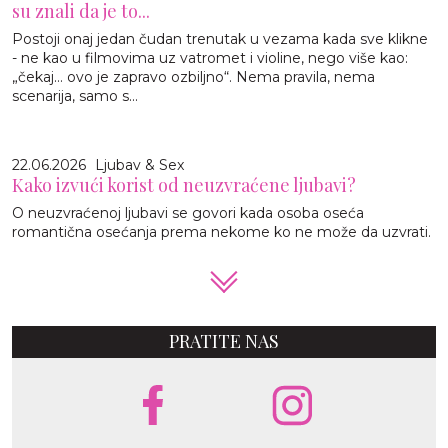
su znali da je to...
Postoji onaj jedan čudan trenutak u vezama kada sve klikne
- ne kao u filmovima uz vatromet i violine, nego više kao:
„čekaj… ovo je zapravo ozbiljno“. Nema pravila, nema
scenarija, samo s...
22.06.2026
Ljubav & Sex
Kako izvući korist od neuzvraćene ljubavi?
O neuzvraćenoj ljubavi se govori kada osoba oseća
romantična osećanja prema nekome ko ne može da uzvrati.
PRATITE NAS