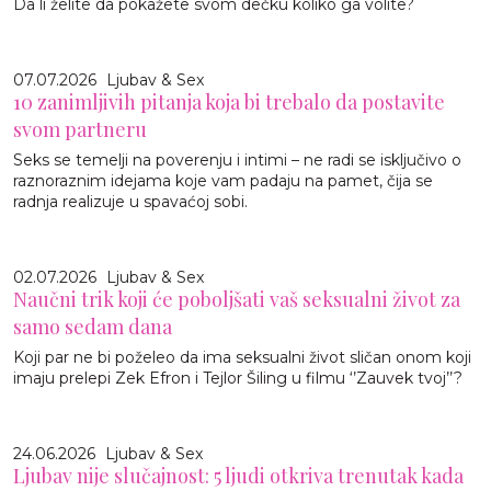
Da li želite da pokažete svom dečku koliko ga volite?
07.07.2026
Ljubav & Sex
10 zanimljivih pitanja koja bi trebalo da postavite
svom partneru
Seks se temelji na poverenju i intimi – ne radi se isključivo o
raznoraznim idejama koje vam padaju na pamet, čija se
radnja realizuje u spavaćoj sobi.
02.07.2026
Ljubav & Sex
Naučni trik koji će poboljšati vaš seksualni život za
samo sedam dana
Koji par ne bi poželeo da ima seksualni život sličan onom koji
imaju prelepi Zek Efron i Tejlor Šiling u filmu ‘’Zauvek tvoj’’?
24.06.2026
Ljubav & Sex
Ljubav nije slučajnost: 5 ljudi otkriva trenutak kada