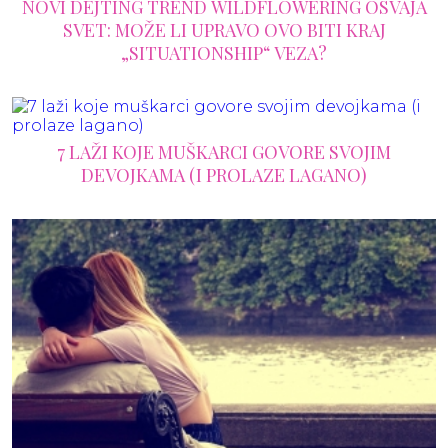
NOVI DEJTING TREND WILDFLOWERING OSVAJA
SVET: MOŽE LI UPRAVO OVO BITI KRAJ
„SITUATIONSHIP“ VEZA?
7 LAŽI KOJE MUŠKARCI GOVORE SVOJIM
DEVOJKAMA (I PROLAZE LAGANO)