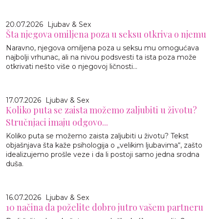
20.07.2026
Ljubav & Sex
Šta njegova omiljena poza u seksu otkriva o njemu
Naravno, njegova omiljena poza u seksu mu omogućava
najbolji vrhunac, ali na nivou podsvesti ta ista poza može
otkrivati nešto više o njegovoj ličnosti...
17.07.2026
Ljubav & Sex
Koliko puta se zaista možemo zaljubiti u životu?
Stručnjaci imaju odgovo...
Koliko puta se možemo zaista zaljubiti u životu? Tekst
objašnjava šta kaže psihologija o „velikim ljubavima“, zašto
idealizujemo prošle veze i da li postoji samo jedna srodna
duša.
16.07.2026
Ljubav & Sex
10 načina da poželite dobro jutro vašem partneru