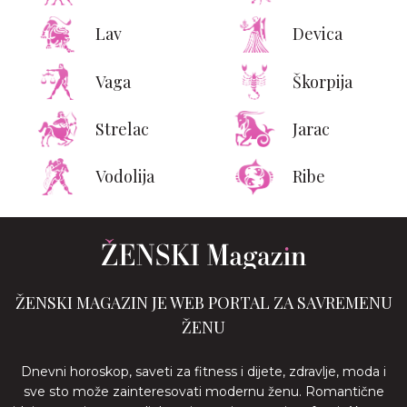
Lav
Devica
Vaga
Škorpija
Strelac
Jarac
Vodolija
Ribe
ŽENSKI MAGAZIN JE WEB PORTAL ZA SAVREMENU
ŽENU
Dnevni horoskop, saveti za fitness i dijete, zdravlje, moda i
sve sto može zainteresovati modernu ženu. Romantične