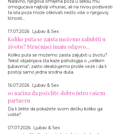
Naravno, njegova omiljena poza u seksu mu
omogućava najbolji vrhunac, ali na nivou podsvesti
ta ista poza može otkrivati nešto više o njegovoj
ličnosti...
17.07.2026
Ljubav & Sex
Koliko puta se zaista možemo zaljubiti u
životu? Stručnjaci imaju odgovo...
Koliko puta se možemo zaista zaljubiti u životu?
Tekst objašnjava šta kaže psihologija o „velikim
ljubavima“, zašto idealizujemo prošle veze i da li
postoji samo jedna srodna duša.
16.07.2026
Ljubav & Sex
10 načina da poželite dobro jutro vašem
partneru
Da li želite da pokažete svom dečku koliko ga
volite?
07.07.2026
Ljubav & Sex