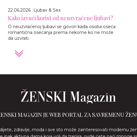
22.06.2026
Ljubav & Sex
Kako izvući korist od neuzvraćene ljubavi?
O neuzvraćenoj ljubavi se govori kada osoba oseća
romantična osećanja prema nekome ko ne može
da uzvrati.
ŽENSKI MAGAZIN JE WEB PORTAL ZA SAVREMENU ŽEN
 dijete, zdravlje, moda i sve sto može zainteresovati modernu že
ste ipak aktivna dama koja voli da trenira, ovde ćete naći mnoge s