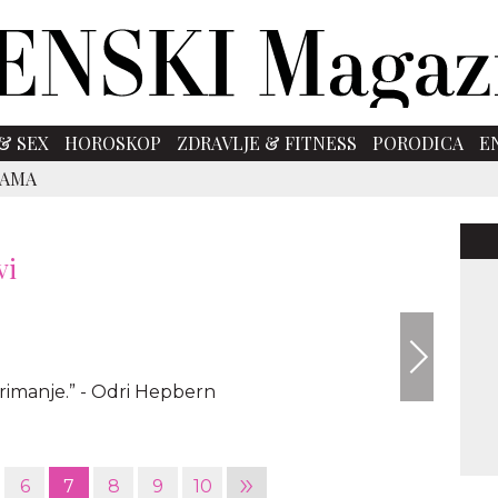
& SEX
HOROSKOP
ZDRAVLJE & FITNESS
PORODICA
E
SAMA
vi
shutter
primanje.” - Odri Hepbern
»
6
7
8
9
10