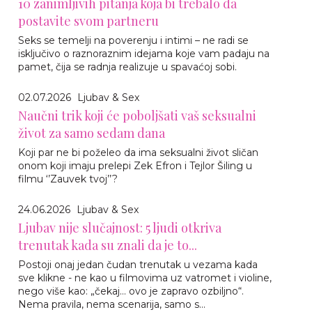
10 zanimljivih pitanja koja bi trebalo da
postavite svom partneru
Seks se temelji na poverenju i intimi – ne radi se
isključivo o raznoraznim idejama koje vam padaju na
pamet, čija se radnja realizuje u spavaćoj sobi.
02.07.2026
Ljubav & Sex
Naučni trik koji će poboljšati vaš seksualni
život za samo sedam dana
Koji par ne bi poželeo da ima seksualni život sličan
onom koji imaju prelepi Zek Efron i Tejlor Šiling u
filmu ‘’Zauvek tvoj’’?
24.06.2026
Ljubav & Sex
Ljubav nije slučajnost: 5 ljudi otkriva
trenutak kada su znali da je to...
Postoji onaj jedan čudan trenutak u vezama kada
sve klikne - ne kao u filmovima uz vatromet i violine,
nego više kao: „čekaj… ovo je zapravo ozbiljno“.
Nema pravila, nema scenarija, samo s...