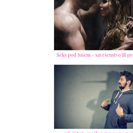
Seks pod tušem - savršenstvo ili p