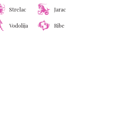
Strelac
Jarac
Vodolija
Ribe