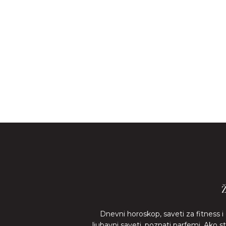
Dnevni horoskop, saveti za fitness i
ljubavni saveti, poznati parfemi. Ako 