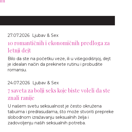
jim
27.07.2026
Ljubav & Sex
10 romantičnih i ekonomičnih predloga za
letnji dejt
Bilo da ste na početku veze, ili u višegodišnjoj, dejt
je idealan način da prekinete rutinu i probudite
romansu.
24.07.2026
Ljubav & Sex
7 saveta za bolji seks koje biste voleli da ste
znali ranije
U našem svetu seksualnost je često okružena
tabuima i predrasudama, što može stvoriti prepreke
slobodnom izražavanju seksualnih želja i
zadovoljenju naših seksualnih potreba.