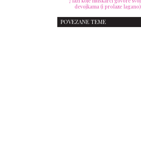
7 laži koje muškarci govore svo
devojkama (i prolaze lagano)
POVEZANE TEME