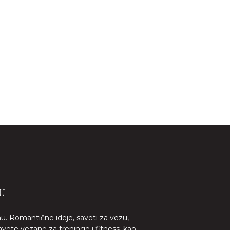
U
nu. Romantične ideje, saveti za vezu,
avete vezane za treninge i fitness, kao