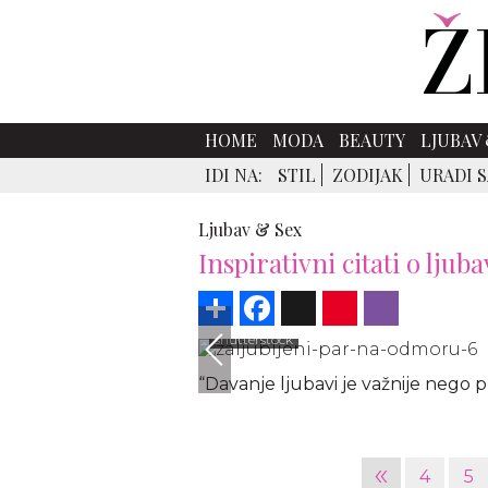
HOME
MODA
BEAUTY
LJUBAV 
IDI NA:
STIL
ZODIJAK
URADI 
Ljubav & Sex
Inspirativni citati o ljuba
Share
Facebook
X
Pinterest
Viber
shutterstock
“Davanje ljubavi je važnije nego 
«
4
5