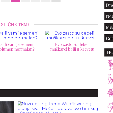
Dne
Ned
SLIČNE TEME
Mes
God
Evo zašto su debeli
karci bolji u krevetu
"Reunion Sex“: cela istina o
H
seksu nakon svađe
Poze
bi s