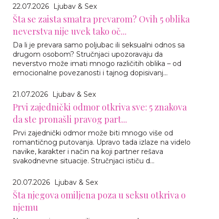
22.07.2026
Ljubav & Sex
Šta se zaista smatra prevarom? Ovih 5 oblika
neverstva nije uvek tako oč...
Da li je prevara samo poljubac ili seksualni odnos sa
drugom osobom? Stručnjaci upozoravaju da
neverstvo može imati mnogo različitih oblika – od
emocionalne povezanosti i tajnog dopisivanj...
21.07.2026
Ljubav & Sex
Prvi zajednički odmor otkriva sve: 5 znakova
da ste pronašli pravog part...
Prvi zajednički odmor može biti mnogo više od
romantičnog putovanja. Upravo tada izlaze na videlo
navike, karakter i način na koji partner rešava
svakodnevne situacije. Stručnjaci ističu d...
20.07.2026
Ljubav & Sex
Šta njegova omiljena poza u seksu otkriva o
njemu