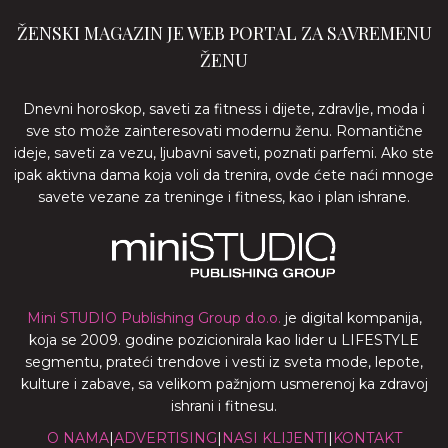
ŽENSKI MAGAZIN JE WEB PORTAL ZA SAVREMENU
ŽENU
Dnevni horoskop, saveti za fitness i dijete, zdravlje, moda i
sve sto može zainteresovati modernu ženu. Romantične
ideje, saveti za vezu, ljubavni saveti, poznati parfemi. Ako ste
ipak aktivna dama koja voli da trenira, ovde ćete naći mnoge
savete vezane za treninge i fitness, kao i plan ishrane.
Mini STUDIO Publishing Group d.o.o.
je digital kompanija,
koja se 2009. godine pozicionirala kao lider u LIFESTYLE
segmentu, prateći trendove i vesti iz sveta mode, lepote,
kulture i zabave, sa velikom pažnjom usmerenoj ka zdravoj
ishrani i fitnesu.
O NAMA
|
ADVERTISING
|
NASI KLIJENTI
|
KONTAKT