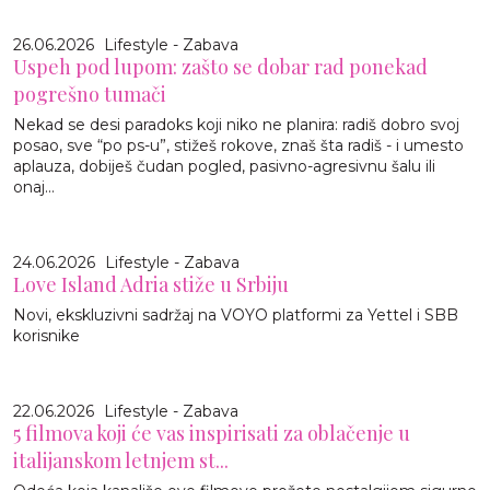
26.06.2026
Lifestyle - Zabava
Uspeh pod lupom: zašto se dobar rad ponekad
pogrešno tumači
Nekad se desi paradoks koji niko ne planira: radiš dobro svoj
posao, sve “po ps-u”, stižeš rokove, znaš šta radiš - i umesto
aplauza, dobiješ čudan pogled, pasivno-agresivnu šalu ili
onaj...
24.06.2026
Lifestyle - Zabava
Love Island Adria stiže u Srbiju
Novi, ekskluzivni sadržaj na VOYO platformi za Yettel i SBB
korisnike
22.06.2026
Lifestyle - Zabava
5 filmova koji će vas inspirisati za oblačenje u
italijanskom letnjem st...