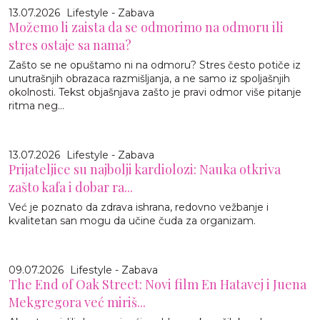
13.07.2026
Lifestyle - Zabava
Možemo li zaista da se odmorimo na odmoru ili
stres ostaje sa nama?
Zašto se ne opuštamo ni na odmoru? Stres često potiče iz
unutrašnjih obrazaca razmišljanja, a ne samo iz spoljašnjih
okolnosti. Tekst objašnjava zašto je pravi odmor više pitanje
ritma neg...
13.07.2026
Lifestyle - Zabava
Prijateljice su najbolji kardiolozi: Nauka otkriva
zašto kafa i dobar ra...
Već je poznato da zdrava ishrana, redovno vežbanje i
kvalitetan san mogu da učine čuda za organizam.
09.07.2026
Lifestyle - Zabava
The End of Oak Street: Novi film En Hatavej i Juena
Mekgregora već miriš...