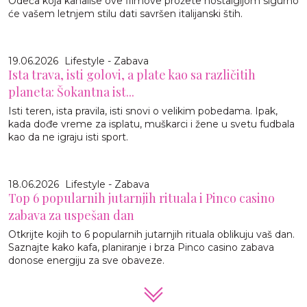
Odeća koja kanališe ove filmove prožete nostalgijom sigurno
će vašem letnjem stilu dati savršen italijanski štih.
19.06.2026
Lifestyle - Zabava
Ista trava, isti golovi, a plate kao sa različitih
planeta: Šokantna ist...
Isti teren, ista pravila, isti snovi o velikim pobedama. Ipak,
kada dođe vreme za isplatu, muškarci i žene u svetu fudbala
kao da ne igraju isti sport.
18.06.2026
Lifestyle - Zabava
Top 6 popularnih jutarnjih rituala i Pinco casino
zabava za uspešan dan
Otkrijte kojih to 6 popularnih jutarnjih rituala oblikuju vaš dan.
Saznajte kako kafa, planiranje i brza Pinco casino zabava
donose energiju za sve obaveze.