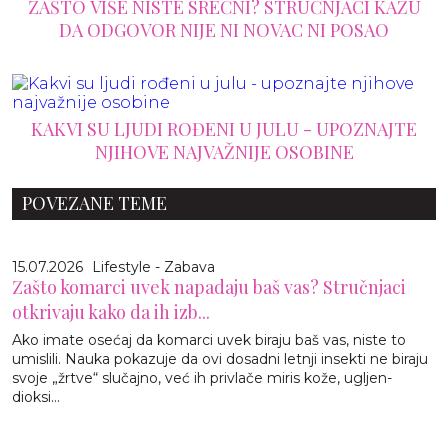
ZAŠTO VIŠE NISTE SREĆNI? STRUČNJACI KAŽU
DA ODGOVOR NIJE NI NOVAC NI POSAO
KAKVI SU LJUDI ROĐENI U JULU - UPOZNAJTE
NJIHOVE NAJVAŽNIJE OSOBINE
POVEZANE TEME
15.07.2026
Lifestyle - Zabava
Zašto komarci uvek napadaju baš vas? Stručnjaci
otkrivaju kako da ih izb...
Ako imate osećaj da komarci uvek biraju baš vas, niste to
umislili. Nauka pokazuje da ovi dosadni letnji insekti ne biraju
svoje „žrtve“ slučajno, već ih privlače miris kože, ugljen-
dioksi...