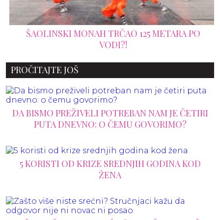
ŠAOLINSKI MONAH TRČAO 125 METARA PO
VODI?!
PROČITAJTE JOŠ
DA BISMO PREŽIVELI POTREBAN NAM JE ČETIRI
PUTA DNEVNO: O ČEMU GOVORIMO?
5 KORISTI OD KRIZE SREDNJIH GODINA KOD
ŽENA