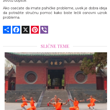
životu uopšte.
Ako osećate da imate psihičke probleme, uvek je dobra ideja
da potražite stručnu pomoć kako biste lečili osnovni uzrok
problema.
Share
Facebook
X
Pinterest
Viber
SLIČNE TEME