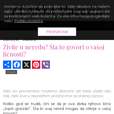
Koristimo kolačiće da poboljšamo Vaše iskustvo na našem
sajtu. Ukoliko nastavite da pretražujete ovaj sajt, saglasni ste
sa korišćenjem web kolačića. Za više informacija pogledajte
našu
Politiku kolačića
.
PRIHVATAM
Lifestyle -
Zabava
Živite u neredu? Šta to govori o vašoj
ličnosti?
Share
Facebook
X
Pinterest
Viber
Pexels
Iako svi povremeno možemo dozvoliti da haos vlada oko
nas, neki žive u neurednim prostorima na stalnoj osnovi.
Koliko god se trudili, čini se da je ova zbrka njihovo lično
„toplo gnezdo”. Šta bi ovaj nered mogao da otkrije o vašoj
ličnosti?