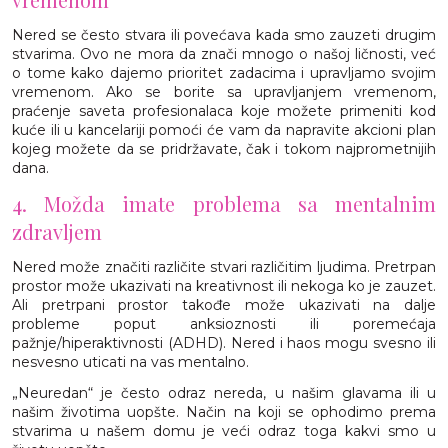
Nered se često stvara ili povećava kada smo zauzeti drugim
stvarima. Ovo ne mora da znači mnogo o našoj ličnosti, već
o tome kako dajemo prioritet zadacima i upravljamo svojim
vremenom. Ako se borite sa upravljanjem vremenom,
praćenje saveta profesionalaca koje možete primeniti kod
kuće ili u kancelariji pomoći će vam da napravite akcioni plan
kojeg možete da se pridržavate, čak i tokom najprometnijih
dana.
4. Možda imate problema sa mentalnim
zdravljem
Nered može značiti različite stvari različitim ljudima. Pretrpan
prostor može ukazivati na kreativnost ili nekoga ko je zauzet.
Ali pretrpani prostor takođe može ukazivati na dalje
probleme poput anksioznosti ili poremećaja
pažnje/hiperaktivnosti (ADHD). Nered i haos mogu svesno ili
nesvesno uticati na vas mentalno.
„Neuredan“ je često odraz nereda, u našim glavama ili u
našim životima uopšte. Način na koji se ophodimo prema
stvarima u našem domu je veći odraz toga kakvi smo u