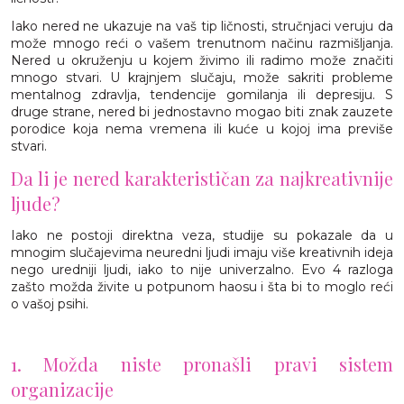
Iako nered ne ukazuje na vaš tip ličnosti, stručnjaci veruju da
može mnogo reći o vašem trenutnom načinu razmišljanja.
Nered u okruženju u kojem živimo ili radimo može značiti
mnogo stvari. U krajnjem slučaju, može sakriti probleme
mentalnog zdravlja, tendencije gomilanja ili depresiju. S
druge strane, nered bi jednostavno mogao biti znak zauzete
porodice koja nema vremena ili kuće u kojoj ima previše
stvari.
Da li je nered karakterističan za najkreativnije
ljude?
Iako ne postoji direktna veza, studije su pokazale da u
mnogim slučajevima neuredni ljudi imaju više kreativnih ideja
nego uredniji ljudi, iako to nije univerzalno. Evo 4 razloga
zašto možda živite u potpunom haosu i šta bi to moglo reći
o vašoj psihi.
1. Možda niste pronašli pravi sistem
organizacije