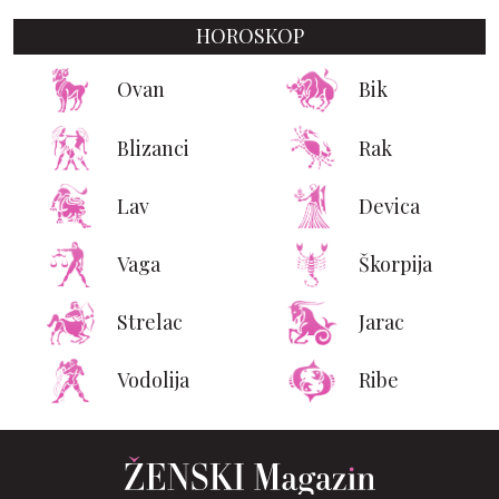
HOROSKOP
Ovan
Bik
Blizanci
Rak
Lav
Devica
Vaga
Škorpija
Strelac
Jarac
Vodolija
Ribe