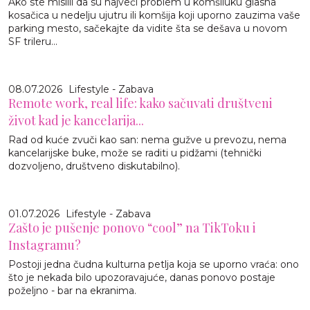
Ako ste mislili da su najveći problem u komšiluku glasna
kosačica u nedelju ujutru ili komšija koji uporno zauzima vaše
parking mesto, sačekajte da vidite šta se dešava u novom
SF trileru...
08.07.2026
Lifestyle - Zabava
Remote work, real life: kako sačuvati društveni
život kad je kancelarija...
Rad od kuće zvuči kao san: nema gužve u prevozu, nema
kancelarijske buke, može se raditi u pidžami (tehnički
dozvoljeno, društveno diskutabilno).
01.07.2026
Lifestyle - Zabava
Zašto je pušenje ponovo “cool” na TikToku i
Instagramu?
Postoji jedna čudna kulturna petlja koja se uporno vraća: ono
što je nekada bilo upozoravajuće, danas ponovo postaje
poželjno - bar na ekranima.