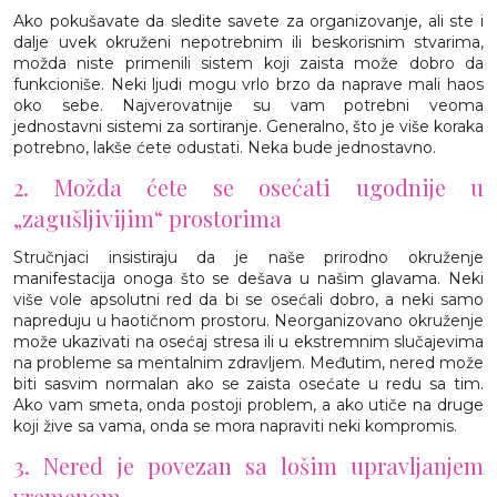
Ako pokušavate da sledite savete za organizovanje, ali ste i
dalje uvek okruženi nepotrebnim ili beskorisnim stvarima,
možda niste primenili sistem koji zaista može dobro da
funkcioniše. Neki ljudi mogu vrlo brzo da naprave mali haos
oko sebe. Najverovatnije su vam potrebni veoma
jednostavni sistemi za sortiranje. Generalno, što je više koraka
potrebno, lakše ćete odustati. Neka bude jednostavno.
2. Možda ćete se osećati ugodnije u
„zagušljivijim“ prostorima
Stručnjaci insistiraju da je naše prirodno okruženje
manifestacija onoga što se dešava u našim glavama. Neki
više vole apsolutni red da bi se osećali dobro, a neki samo
napreduju u haotičnom prostoru. Neorganizovano okruženje
može ukazivati na osećaj stresa ili u ekstremnim slučajevima
na probleme sa mentalnim zdravljem. Međutim, nered može
biti sasvim normalan ako se zaista osećate u redu sa tim.
Ako vam smeta, onda postoji problem, a ako utiče na druge
koji žive sa vama, onda se mora napraviti neki kompromis.
3. Nered je povezan sa lošim upravljanjem
vremenom