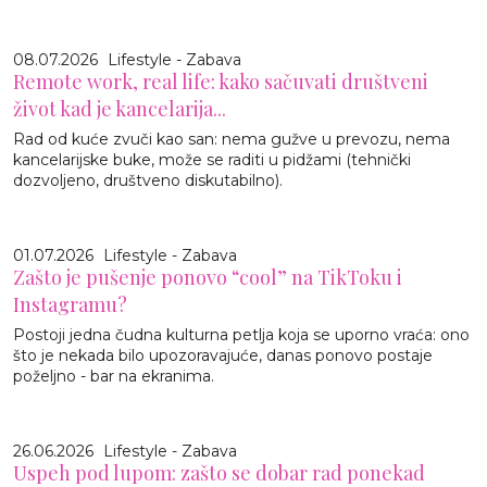
08.07.2026
Lifestyle - Zabava
Remote work, real life: kako sačuvati društveni
život kad je kancelarija...
Rad od kuće zvuči kao san: nema gužve u prevozu, nema
kancelarijske buke, može se raditi u pidžami (tehnički
dozvoljeno, društveno diskutabilno).
01.07.2026
Lifestyle - Zabava
Zašto je pušenje ponovo “cool” na TikToku i
Instagramu?
Postoji jedna čudna kulturna petlja koja se uporno vraća: ono
što je nekada bilo upozoravajuće, danas ponovo postaje
poželjno - bar na ekranima.
26.06.2026
Lifestyle - Zabava
Uspeh pod lupom: zašto se dobar rad ponekad