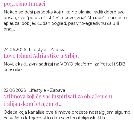
pogrešno tumači
Nekad se desi paradoks koji niko ne planira: radiš dobro svoj
posao, sve “po ps-u”, stižeš rokove, znaš šta radiš - i umesto
aplauza, dobiješ čudan pogled, pasivno-agresivnu šalu ili
onaj...
24.06.2026
Lifestyle - Zabava
Love Island Adria stiže u Srbiju
Novi, ekskluzivni sadržaj na VOYO platformi za Yettel i SBB
korisnike
22.06.2026
Lifestyle - Zabava
5 filmova koji će vas inspirisati za oblačenje u
italijanskom letnjem st...
Odeća koja kanališe ove filmove prožete nostalgijom sigurno
će vašem letnjem stilu dati savršen italijanski štih.