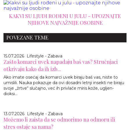
KAKVI SU LJUDI ROĐENI U JULU - UPOZNAJTE
NJIHOVE NAJVAŽNIJE OSOBINE
POVEZANE TEME
15.07.2026
Lifestyle - Zabava
Zašto komarci uvek napadaju baš vas? Stručnjaci
otkrivaju kako da ih izb...
Ako imate osećaj da komarci uvek biraju baš vas, niste to
umislili. Nauka pokazuje da ovi dosadni letnji insekti ne biraju
svoje „žrtve“ slučajno, već ih privlače miris kože, ugljen-
dioksi...
13.07.2026
Lifestyle - Zabava
Možemo li zaista da se odmorimo na odmoru ili
stres ostaje sa nama?