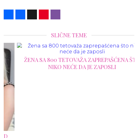
Share
Facebook
X
Pinterest
Viber
SLIČNE TEME
ŽENA SA 800 TETOVAŽA ZAPREPAŠĆENA ŠTO
NIKO NEĆE DA JE ZAPOSLI