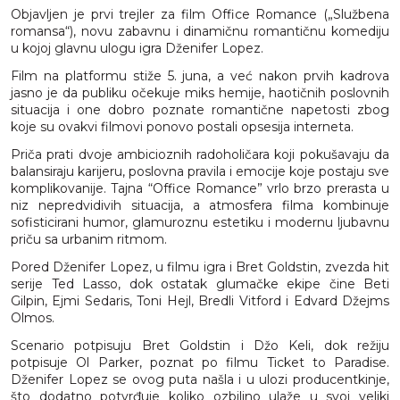
Objavljen je prvi trejler za film Office Romance („Službena
romansa“), novu zabavnu i dinamičnu romantičnu komediju
u kojoj glavnu ulogu igra Dženifer Lopez.
Film na platformu stiže 5. juna, a već nakon prvih kadrova
jasno je da publiku očekuje miks hemije, haotičnih poslovnih
situacija i one dobro poznate romantične napetosti zbog
koje su ovakvi filmovi ponovo postali opsesija interneta.
Priča prati dvoje ambicioznih radoholičara koji pokušavaju da
balansiraju karijeru, poslovna pravila i emocije koje postaju sve
komplikovanije. Tajna “Office Romance” vrlo brzo prerasta u
niz nepredvidivih situacija, a atmosfera filma kombinuje
sofisticirani humor, glamuroznu estetiku i modernu ljubavnu
priču sa urbanim ritmom.
Pored Dženifer Lopez, u filmu igra i Bret Goldstin, zvezda hit
serije Ted Lasso, dok ostatak glumačke ekipe čine Beti
Gilpin, Ejmi Sedaris, Toni Hejl, Bredli Vitford i Edvard Džejms
Olmos.
Scenario potpisuju Bret Goldstin i Džo Keli, dok režiju
potpisuje Ol Parker, poznat po filmu Ticket to Paradise.
Dženifer Lopez se ovog puta našla i u ulozi producentkinje,
što dodatno potvrđuje koliko ozbiljno ulaže u svoj veliki