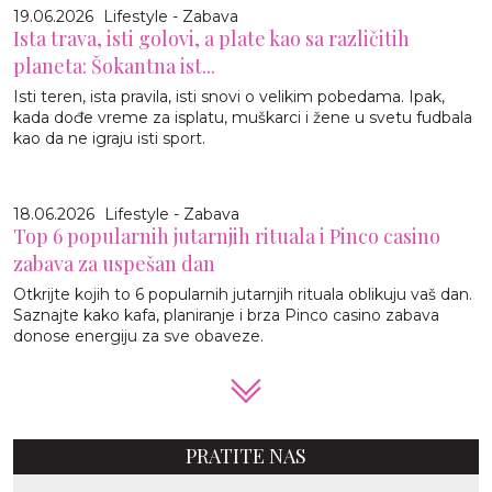
19.06.2026
Lifestyle - Zabava
Ista trava, isti golovi, a plate kao sa različitih
planeta: Šokantna ist...
Isti teren, ista pravila, isti snovi o velikim pobedama. Ipak,
kada dođe vreme za isplatu, muškarci i žene u svetu fudbala
kao da ne igraju isti sport.
18.06.2026
Lifestyle - Zabava
Top 6 popularnih jutarnjih rituala i Pinco casino
zabava za uspešan dan
Otkrijte kojih to 6 popularnih jutarnjih rituala oblikuju vaš dan.
Saznajte kako kafa, planiranje i brza Pinco casino zabava
donose energiju za sve obaveze.
PRATITE NAS