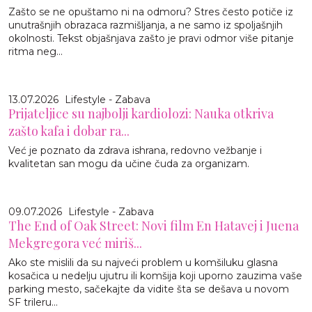
Zašto se ne opuštamo ni na odmoru? Stres često potiče iz
unutrašnjih obrazaca razmišljanja, a ne samo iz spoljašnjih
okolnosti. Tekst objašnjava zašto je pravi odmor više pitanje
ritma neg...
13.07.2026
Lifestyle - Zabava
Prijateljice su najbolji kardiolozi: Nauka otkriva
zašto kafa i dobar ra...
Već je poznato da zdrava ishrana, redovno vežbanje i
kvalitetan san mogu da učine čuda za organizam.
09.07.2026
Lifestyle - Zabava
The End of Oak Street: Novi film En Hatavej i Juena
Mekgregora već miriš...
Ako ste mislili da su najveći problem u komšiluku glasna
kosačica u nedelju ujutru ili komšija koji uporno zauzima vaše
parking mesto, sačekajte da vidite šta se dešava u novom
SF trileru...