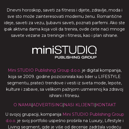
Dnevni horoskop, saveti za fitness i dijete, zdravlje, moda i
sve sto može zainteresovati modernu ženu. Romantične
ideje, saveti za vezu, ljubavni saveti, poznati parfemi. Ako ste
ipak aktivna dama koja voli da trenira, ovde ćete naći mnoge
savete vezane za treninge i fitness, kao i plan ishrane.
Mini STUDIO Publishing Group d.o.o.
je digital kompanija,
koja se 2009. godine pozicionirala kao lider u LIFESTYLE
segmentu, prateći trendove i vesti iz sveta mode, lepote,
kulture i zabave, sa velikom pažnjom usmerenoj ka zdravoj
ishrani i fitnesu.
O NAMA
|
ADVERTISING
|
NASI KLIJENTI
|
KONTAKT
U svojoj grupaciji, kompanija
Mini STUDIO Publishing Group
d.o.o.
je svoj portfolio uspešno proširila na Luxury, Lifestyle i
Living segment, gde je više od decenije zadržala vodeću