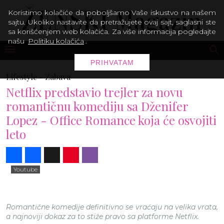
Koristimo kolačiće da poboljšamo Vaše iskustvo na našem
sajtu. Ukoliko nastavite da pretražujete ovaj sajt, saglasni ste
sa korišćenjem web kolačića. Za više informacija pogledajte
našu
Politiku kolačića
.
PRIHVATAM
Lifestyle -
Zabava
Netflix predstavio trejler za novu
romantičnu komediju sa Dženifer
Lopez - Office Romance koja će osvojiti
leto
Share
Facebook
X
Pinterest
Viber
Youtube
Romantične komedije definitivno se vraćaju na velika vrata,
a najnoviji dokaz za to stiže pravo sa platforme Netflix.