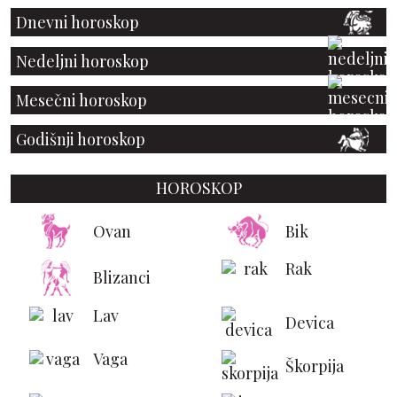
Dnevni horoskop
Nedeljni horoskop
Mesečni horoskop
Godišnji horoskop
HOROSKOP
Ovan
Bik
Rak
Blizanci
Lav
Devica
Vaga
Škorpija