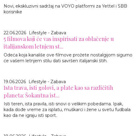
Novi, ekskluzivni sadržaj na VOYO platformi za Yettel i SBB
korisnike
22.06.2026
Lifestyle - Zabava
5 filmova koji će vas inspirisati za oblačenje u
italijanskom letnjem st...
Odeća koja kanališe ove filmove prožete nostalgijom sigurno
će vašem letnjem stilu dati savršen italijanski štih.
19.06.2026
Lifestyle - Zabava
Ista trava, isti golovi, a plate kao sa različitih
planeta: Šokantna ist...
Isti teren, ista pravila, isti snovi o velikim pobedama. Ipak,
kada dođe vreme za isplatu, muškarci i žene u svetu fudbala
kao da ne igraju isti sport.