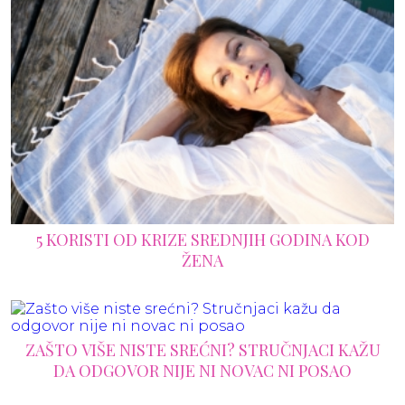
5 KORISTI OD KRIZE SREDNJIH GODINA KOD
ŽENA
ZAŠTO VIŠE NISTE SREĆNI? STRUČNJACI KAŽU
DA ODGOVOR NIJE NI NOVAC NI POSAO