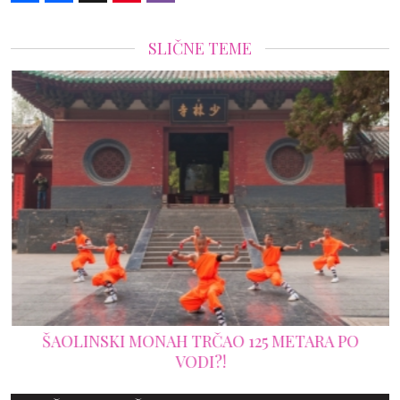
SLIČNE TEME
ŠAOLINSKI MONAH TRČAO 125 METARA PO
VODI?!