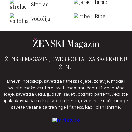
Jarac
Strelac
Ribe
Vodolija
ŽENSKI MAGAZIN JE WEB PORTAL ZA SAVREMENU
ŽENU
Dnevni horoskop, saveti za fitness i dijete, zdravlje, moda i
sve sto može zainteresovati modernu ženu. Romantične
ideje, saveti za vezu, ljubavni saveti, poznati parfemi. Ako ste
ipak aktivna dama koja voli da trenira, ovde ćete naći mnoge
savete vezane za treninge i fitness, kao i plan ishrane.