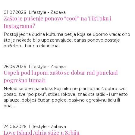
01.07.2026
Lifestyle - Zabava
Zašto je pušenje ponovo “cool” na TikToku i
Instagramu?
Postoji jedna čudna kulturna petlja koja se uporno vraća: ono
što je nekada bilo upozoravajuće, danas ponovo postaje
poželjno - bar na ekranima.
26.06.2026
Lifestyle - Zabava
Uspeh pod lupom: zašto se dobar rad ponekad
pogrešno tumači
Nekad se desi paradoks koji niko ne planira: radiš dobro svoj
posao, sve “po ps-u”, stižeš rokove, znaš šta radiš - i umesto
aplauza, dobiješ čudan pogled, pasivno-agresivnu šalu ili
onaj...
24.06.2026
Lifestyle - Zabava
Love Island Adria stiže u Srbiju