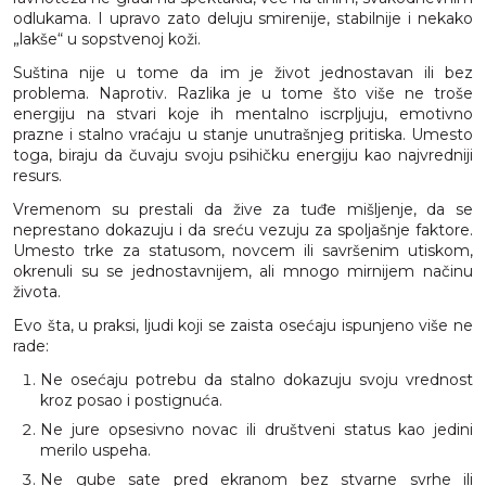
odlukama. I upravo zato deluju smirenije, stabilnije i nekako
„lakše“ u sopstvenoj koži.
Suština nije u tome da im je život jednostavan ili bez
problema. Naprotiv. Razlika je u tome što više ne troše
energiju na stvari koje ih mentalno iscrpljuju, emotivno
prazne i stalno vraćaju u stanje unutrašnjeg pritiska. Umesto
toga, biraju da čuvaju svoju psihičku energiju kao najvredniji
resurs.
Vremenom su prestali da žive za tuđe mišljenje, da se
neprestano dokazuju i da sreću vezuju za spoljašnje faktore.
Umesto trke za statusom, novcem ili savršenim utiskom,
okrenuli su se jednostavnijem, ali mnogo mirnijem načinu
života.
Evo šta, u praksi, ljudi koji se zaista osećaju ispunjeno više ne
rade:
Ne osećaju potrebu da stalno dokazuju svoju vrednost
kroz posao i postignuća.
Ne jure opsesivno novac ili društveni status kao jedini
merilo uspeha.
Ne gube sate pred ekranom bez stvarne svrhe ili