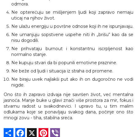
odmora.
Ne opterećuju se mišljenjem ljudi koji zapravo nemaju
uticaj na njihov život.
Ne ulažu energiju u površne odnose koji ih ne ispunjavaju.
Ne umanjuju sopstvene uspehe niti ih „brišu“ kao da se
nisu dogodili.
Ne prihvataju burnout i konstantnu iscrpljenost kao
normalno stanje.
Ne kupuju stvari da bi popunili emotivne praznine.
Ne beže od ljudi i situacija iz straha od promene.
Ne biraju uvek najlakši put ako ih on dugoročno ne vodi
nigde.
Ono što ih zapravo izdvaja nije savršen život, već mentalna
jasnoća. Manje buke u glavi znači više prostora za mir, fokus i
stvarnu radost u svakodnevici. I upravo tu, u tim malim
odlukama koje se ponavljaju svakog dana, počinje ono što
mnogi zovu - tiha, stabilna sreća.
Share
Facebook
X
Pinterest
Viber