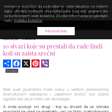
Koristimo kolačiće da poboljšamo Vaše iskustvo na našem
sajtu. Ukoliko nastavite da pretražujete ovaj sajt, saglasni ste
sa korišćenjem web kolačića. Za više informacija pogledajte
našu
Politiku kolačića
.
PRIHVATAM
Lifestyle -
Zabava
10 stvari koje su prestali da rade ljudi
koji su zaista srećni
Share
Facebook
X
Pinterest
Viber
Envato
Neki ljudi godinama traže sreću u velikim preokretima,
dramatičnim odlukama i „idealnom životu“ koji stalno
izgleda kao da je malo van domašaja.
A onda postoje oni drugi - koji su shvatili da se istinska
ravnoteža ne gradi na spektaklu, već na tihim, svakodnevnim