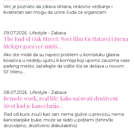
Već je poznato da zdrava ishrana, redovno vežbanje i
kvalitetan san mogu da učine čuda za organizam.
09.07.2026
Lifestyle - Zabava
The End of Oak Street: Novi film En Hatavej i Juena
Mekgregora već miriš...
Ako ste mislili da su najveći problem u komšiluku glasna
kosačica u nedelju ujutru ili komšija koji uporno zauzima vaše
parking mesto, sačekajte da vidite šta se dešava u novom
SF trileru...
08.07.2026
Lifestyle - Zabava
Remote work, real life: kako sačuvati društveni
život kad je kancelarija...
Rad od kuće zvuči kao san: nema gužve u prevozu, nema
kancelarijske buke, može se raditi u pidžami (tehnički
dozvoljeno, društveno diskutabilno).