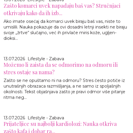
Zašto komarci uvek napadaju baš vas? Stručnjaci
otkrivaju kako da ih izb...
Ako imate osećaj da komarci uvek biraju baš vas, niste to
umislili. Nauka pokazuje da ovi dosadni letnji insekti ne biraju
svoje „žrtve“ slučajno, već ih privlače miris kože, ugljen-
dioksi...
13.07.2026
Lifestyle - Zabava
Možemo li zaista da se odmorimo na odmoru ili
stres ostaje sa nama?
Zašto se ne opuštamo ni na odmoru? Stres često potiče iz
unutrašnjih obrazaca razmišljanja, a ne samo iz spoljašnjih
okolnosti. Tekst objašnjava zašto je pravi odmor više pitanje
ritma neg...
13.07.2026
Lifestyle - Zabava
Prijateljice su najbolji kardiolozi: Nauka otkriva
zašto kafa i dobar ra...