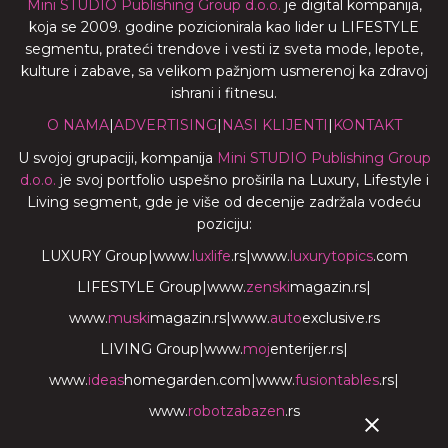
Mini STUDIO Publishing Group d.o.o.
je digital kompanija,
koja se 2009. godine pozicionirala kao lider u LIFESTYLE
segmentu, prateći trendove i vesti iz sveta mode, lepote,
kulture i zabave, sa velikom pažnjom usmerenoj ka zdravoj
ishrani i fitnesu.
O NAMA
|
ADVERTISING
|
NASI KLIJENTI
|
KONTAKT
U svojoj grupaciji, kompanija
Mini STUDIO Publishing Group
d.o.o.
je svoj portfolio uspešno proširila na Luxury, Lifestyle i
Living segment, gde je više od decenije zadržala vodeću
poziciju:
LUXURY Group
|
www.
luxlife
.rs
|
www.
luxurytopics
.com
LIFESTYLE Group
|
www.
zenski
magazin.rs
|
www.
muski
magazin.rs
|
www.
auto
exclusive.rs
LIVING Group
|
www.
moj
enterijer.rs
|
www.
ideas
homegarden.com
|
www.
fusiontables
.rs
|
www.
robotzabazen
.rs