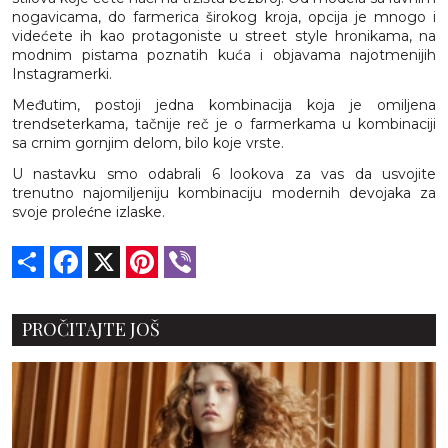
nogavicama, do farmerica širokog kroja, opcija je mnogo i
videćete ih kao protagoniste u street style hronikama, na
modnim pistama poznatih kuća i objavama najotmenijih
Instagramerki.
Međutim, postoji jedna kombinacija koja je omiljena
trendseterkama, tačnije reč je o farmerkama u kombinaciji
sa crnim gornjim delom, bilo koje vrste.
U nastavku smo odabrali 6 lookova za vas da usvojite
trenutno najomiljeniju kombinaciju modernih devojaka za
svoje prolećne izlaske.
Share
Facebook
X
Pinterest
Viber
PROČITAJTE JOŠ