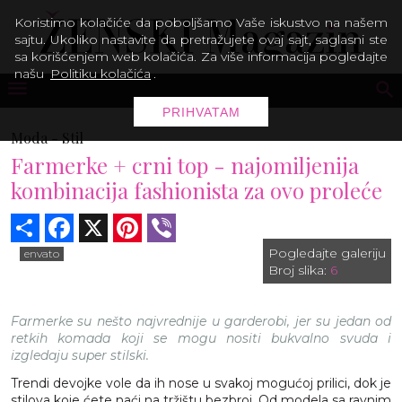
Koristimo kolačiće da poboljšamo Vaše iskustvo na našem
sajtu. Ukoliko nastavite da pretražujete ovaj sajt, saglasni ste
sa korišćenjem web kolačića. Za više informacija pogledajte
našu
Politiku kolačića
.
PRIHVATAM
Moda -
Stil
Farmerke + crni top - najomiljenija
kombinacija fashionista za ovo proleće
Share
Facebook
X
Pinterest
Viber
Pogledajte galeriju
envato
Broj slika:
6
Farmerke su nešto najvrednije u garderobi, jer su jedan od
retkih komada koji se mogu nositi bukvalno svuda i
izgledaju super stilski.
Trendi devojke vole da ih nose u svakoj mogućoj prilici, dok je
stilova koje ćete naći na tržištu bezbroj. Od modela sa ravnim