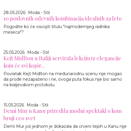
28.05.2026
Moda - Stil
10 poslovnih odevnih kombinacija idealnih za leto
Pogodite ko će osvojiti titulu "najmodernijeg radnika
meseca"?
25.05.2026
Moda - Stil
Kejt Midlton u Italiji servirala lekciju iz elegancije
koju će svi kopir...
Povratak Kejt Midlton na međunarodnu scenu nije mogao
da prođe nezapaženo i ne, ovoga puta fokus nije bio samo
na kraljevskom protokolu.
15.05.2026
Moda - Stil
Demi Mur u Kanu priredila modni spektakl o kom
bruji ceo svet
Demi Mur još jednom je dokazala da crveni tepih u Kanu nije