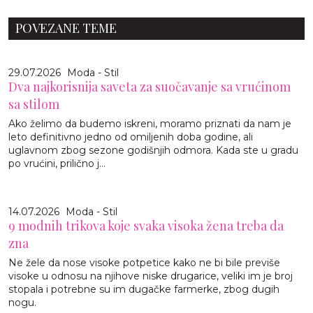
POVEZANE TEME
29.07.2026
Moda - Stil
Dva najkorisnija saveta za suočavanje sa vrućinom
sa stilom
Ako želimo da budemo iskreni, moramo priznati da nam je
leto definitivno jedno od omiljenih doba godine, ali
uglavnom zbog sezone godišnjih odmora. Kada ste u gradu
po vrućini, prilično j...
14.07.2026
Moda - Stil
9 modnih trikova koje svaka visoka žena treba da
zna
Ne žele da nose visoke potpetice kako ne bi bile previše
visoke u odnosu na njihove niske drugarice, veliki im je broj
stopala i potrebne su im dugačke farmerke, zbog dugih
nogu.