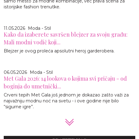
samo mesto za modne kombinacije, već prava scena za
istorijske fashion trenutke.
11.05.2026
Moda - Stil
Kako da izaberete savršen blejzer za svoju građu:
Mali modni vodič koji...
Blejzer je ovog proleća apsolutni heroj garderobera.
06.05.2026
Moda - Stil
Met Gala 2026: 14 lookova o kojima svi pričaju - od
boginja do umetnički...
Crveni tepih Met Gala još jednom je dokazao zašto važi za
najvažniju modnu noć na svetu - i ove godine nije bilo
“sigurne igre”.