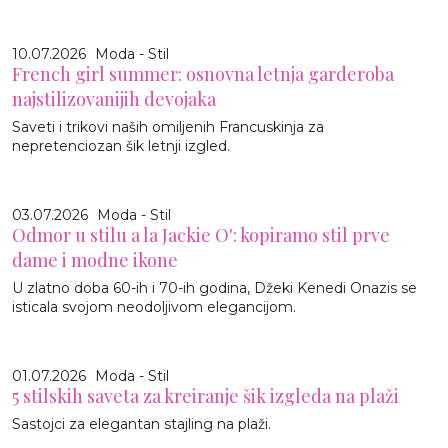
10.07.2026
Moda - Stil
French girl summer: osnovna letnja garderoba
najstilizovanijih devojaka
Saveti i trikovi naših omiljenih Francuskinja za
nepretenciozan šik letnji izgled.
03.07.2026
Moda - Stil
Odmor u stilu a la Jackie O': kopiramo stil prve
dame i modne ikone
U zlatno doba 60-ih i 70-ih godina, Džeki Kenedi Onazis se
isticala svojom neodoljivom elegancijom.
01.07.2026
Moda - Stil
5 stilskih saveta za kreiranje šik izgleda na plaži
Sastojci za elegantan stajling na plaži.