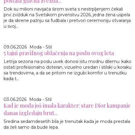
postala glavna zvezda...
Dok su milioni navijača širom sveta s nestrpljenjem čekali
prvi zvižduk na Svetskom prvenstvu 2026, jedna žena uspela
je da skrene pažnju sa fudbala i pretvori ceremoniju otvaranja
u svoj...
09.06.2026
Moda - Stil
5 tajni pravilnog oblačenja na poslu ovog leta
Letnja sezona na poslu uvek donosi istu modnu dilemu: kako
ostati profesionalno doteran, vizuelno uredan i stilski u koraku
sa trendovima, a da se pritom ne izgubi komfor u trenutku
kada t...
03.06.2026
Moda - Stil
Kad je moda još imala karakter: stare Dior kampanje
danas izgledaju brut...
Sredina sedamdesetih bila je trenutak kada je moda prestala
da želi samo da bude lepa.