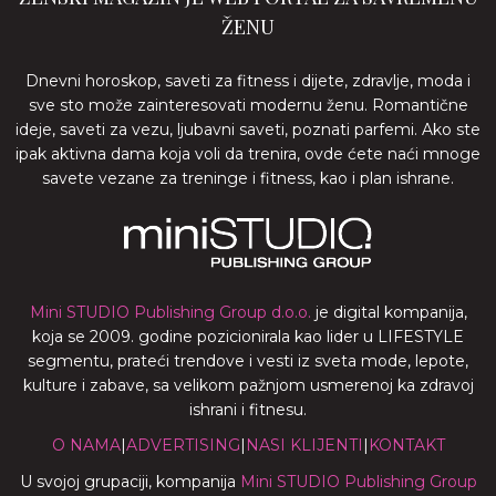
ŽENU
Dnevni horoskop, saveti za fitness i dijete, zdravlje, moda i
sve sto može zainteresovati modernu ženu. Romantične
ideje, saveti za vezu, ljubavni saveti, poznati parfemi. Ako ste
ipak aktivna dama koja voli da trenira, ovde ćete naći mnoge
savete vezane za treninge i fitness, kao i plan ishrane.
Mini STUDIO Publishing Group d.o.o.
je digital kompanija,
koja se 2009. godine pozicionirala kao lider u LIFESTYLE
segmentu, prateći trendove i vesti iz sveta mode, lepote,
kulture i zabave, sa velikom pažnjom usmerenoj ka zdravoj
ishrani i fitnesu.
O NAMA
|
ADVERTISING
|
NASI KLIJENTI
|
KONTAKT
U svojoj grupaciji, kompanija
Mini STUDIO Publishing Group