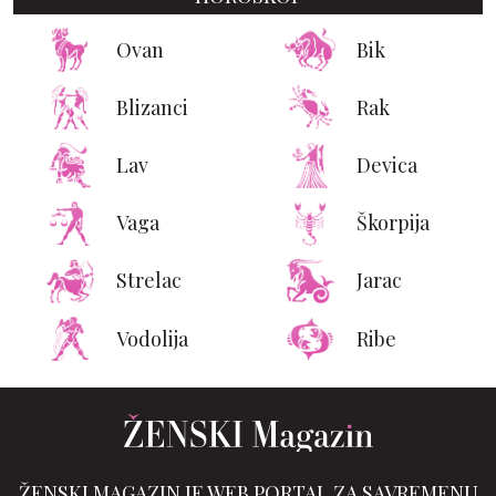
Ovan
Bik
Blizanci
Rak
Lav
Devica
Vaga
Škorpija
Strelac
Jarac
Vodolija
Ribe
ŽENSKI MAGAZIN JE WEB PORTAL ZA SAVREMENU