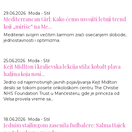
29.06.2026
Moda - Stil
Mediterranean Girl: Kako ćemo usvojiti letnji trend
koji „miriše“ na Me...
Mediteran svojim večitim šarmom zrači osećanjem slobode,
jednostavnosti i optimizma.
25.06.2026
Moda - Stil
Kejt Midlton i kraljevska lekcija stila: kobalt plava
haljina koja nosi...
Jedno od najemotivnijih javnih pojavljivanja Kejt Midlton
desilo se tokom posete onkološkom centru The Christie
NHS Foundation Trust u Mančesteru, gde je princeza od
Velsa provela vreme sa...
18.06.2026
Moda - Stil
Jednim stajlingom zasenila fudbalere: Salma Hajek