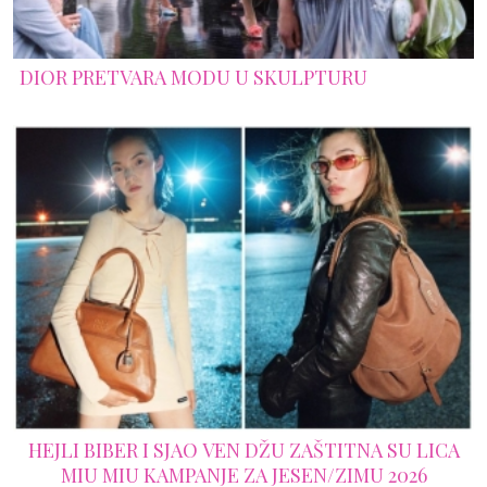
DIOR PRETVARA MODU U SKULPTURU
HEJLI BIBER I SJAO VEN DŽU ZAŠTITNA SU LICA
MIU MIU KAMPANJE ZA JESEN/ZIMU 2026