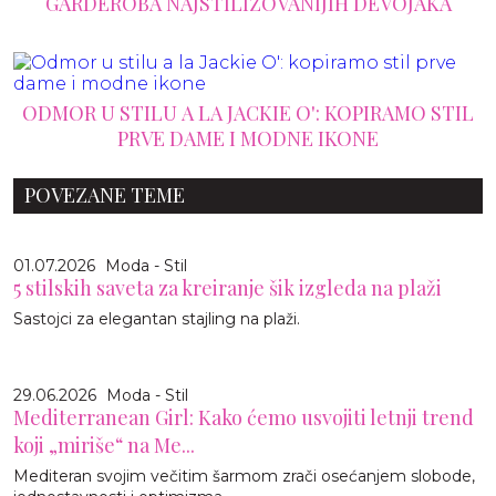
GARDEROBA NAJSTILIZOVANIJIH DEVOJAKA
ODMOR U STILU A LA JACKIE O': KOPIRAMO STIL
PRVE DAME I MODNE IKONE
POVEZANE TEME
01.07.2026
Moda - Stil
5 stilskih saveta za kreiranje šik izgleda na plaži
Sastojci za elegantan stajling na plaži.
29.06.2026
Moda - Stil
Mediterranean Girl: Kako ćemo usvojiti letnji trend
koji „miriše“ na Me...
Mediteran svojim večitim šarmom zrači osećanjem slobode,