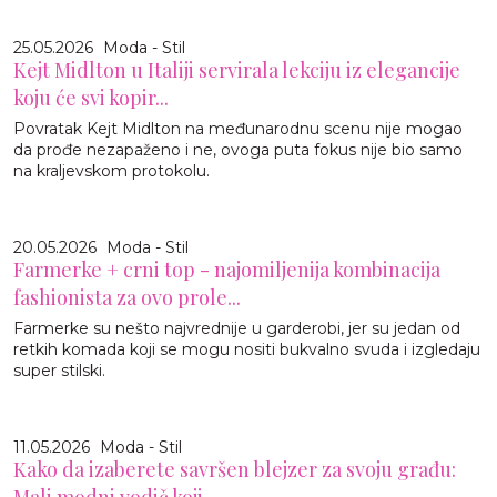
25.05.2026
Moda - Stil
Kejt Midlton u Italiji servirala lekciju iz elegancije
koju će svi kopir...
Povratak Kejt Midlton na međunarodnu scenu nije mogao
da prođe nezapaženo i ne, ovoga puta fokus nije bio samo
na kraljevskom protokolu.
20.05.2026
Moda - Stil
Farmerke + crni top - najomiljenija kombinacija
fashionista za ovo prole...
Farmerke su nešto najvrednije u garderobi, jer su jedan od
retkih komada koji se mogu nositi bukvalno svuda i izgledaju
super stilski.
11.05.2026
Moda - Stil
Kako da izaberete savršen blejzer za svoju građu:
Mali modni vodič koji...