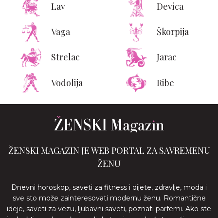
Lav
Devica
Vaga
Škorpija
Strelac
Jarac
Vodolija
Ribe
ŽENSKI MAGAZIN JE WEB PORTAL ZA SAVREMENU
ŽENU
Dnevni horoskop, saveti za fitness i dijete, zdravlje, moda i
sve sto može zainteresovati modernu ženu. Romantične
ideje, saveti za vezu, ljubavni saveti, poznati parfemi. Ako ste