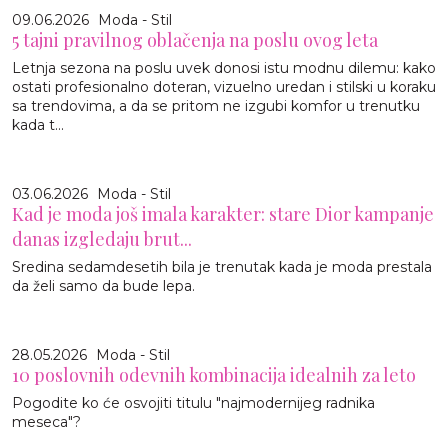
09.06.2026
Moda - Stil
5 tajni pravilnog oblačenja na poslu ovog leta
Letnja sezona na poslu uvek donosi istu modnu dilemu: kako
ostati profesionalno doteran, vizuelno uredan i stilski u koraku
sa trendovima, a da se pritom ne izgubi komfor u trenutku
kada t...
03.06.2026
Moda - Stil
Kad je moda još imala karakter: stare Dior kampanje
danas izgledaju brut...
Sredina sedamdesetih bila je trenutak kada je moda prestala
da želi samo da bude lepa.
28.05.2026
Moda - Stil
10 poslovnih odevnih kombinacija idealnih za leto
Pogodite ko će osvojiti titulu "najmodernijeg radnika
meseca"?