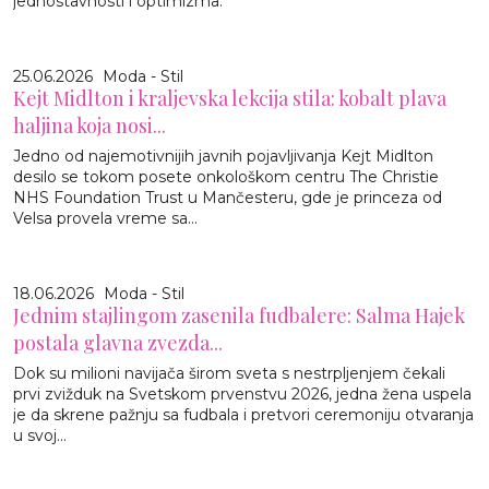
jednostavnosti i optimizma.
25.06.2026
Moda - Stil
Kejt Midlton i kraljevska lekcija stila: kobalt plava
haljina koja nosi...
Jedno od najemotivnijih javnih pojavljivanja Kejt Midlton
desilo se tokom posete onkološkom centru The Christie
NHS Foundation Trust u Mančesteru, gde je princeza od
Velsa provela vreme sa...
18.06.2026
Moda - Stil
Jednim stajlingom zasenila fudbalere: Salma Hajek
postala glavna zvezda...
Dok su milioni navijača širom sveta s nestrpljenjem čekali
prvi zvižduk na Svetskom prvenstvu 2026, jedna žena uspela
je da skrene pažnju sa fudbala i pretvori ceremoniju otvaranja
u svoj...