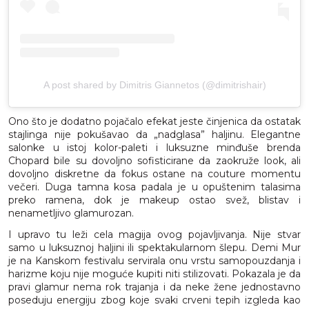
A post shared by Dimitris Giannetos (@dimitrishair)
Ono što je dodatno pojačalo efekat jeste činjenica da ostatak
stajlinga nije pokušavao da „nadglasa” haljinu. Elegantne
salonke u istoj kolor-paleti i luksuzne minđuše brenda
Chopard bile su dovoljno sofisticirane da zaokruže look, ali
dovoljno diskretne da fokus ostane na couture momentu
večeri. Duga tamna kosa padala je u opuštenim talasima
preko ramena, dok je makeup ostao svež, blistav i
nenametljivo glamurozan.
I upravo tu leži cela magija ovog pojavljivanja. Nije stvar
samo u luksuznoj haljini ili spektakularnom šlepu. Demi Mur
je na Kanskom festivalu servirala onu vrstu samopouzdanja i
harizme koju nije moguće kupiti niti stilizovati. Pokazala je da
pravi glamur nema rok trajanja i da neke žene jednostavno
poseduju energiju zbog koje svaki crveni tepih izgleda kao