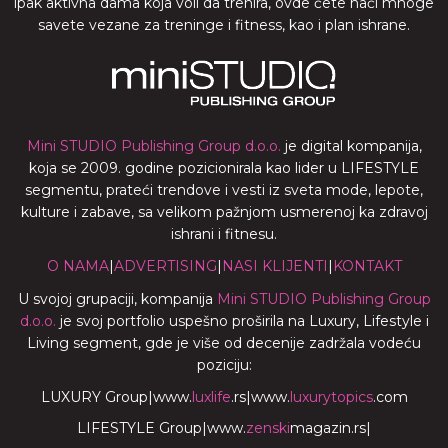
ipak aktivna dama koja voli da trenira, ovde ćete naći mnoge
savete vezane za treninge i fitness, kao i plan ishrane.
Mini STUDIO Publishing Group d.o.o.
je digital kompanija,
koja se 2009. godine pozicionirala kao lider u LIFESTYLE
segmentu, prateći trendove i vesti iz sveta mode, lepote,
kulture i zabave, sa velikom pažnjom usmerenoj ka zdravoj
ishrani i fitnesu.
O NAMA
|
ADVERTISING
|
NASI KLIJENTI
|
KONTAKT
U svojoj grupaciji, kompanija
Mini STUDIO Publishing Group
d.o.o.
je svoj portfolio uspešno proširila na Luxury, Lifestyle i
Living segment, gde je više od decenije zadržala vodeću
poziciju:
LUXURY Group
|
www.
luxlife
.rs
|
www.
luxurytopics
.com
LIFESTYLE Group
|
www.
zenski
magazin.rs
|