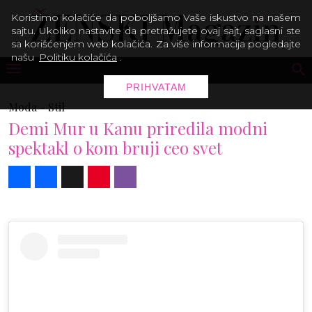
Koristimo kolačiće da poboljšamo Vaše iskustvo na našem
sajtu. Ukoliko nastavite da pretražujete ovaj sajt, saglasni ste
sa korišćenjem web kolačića. Za više informacija pogledajte
našu
Politiku kolačića
.
PRIHVATAM
Moda -
Stil
Demi Mur u Kanu priredila modni
spektakl o kom bruji ceo svet
Share
Facebook
X
Pinterest
Viber