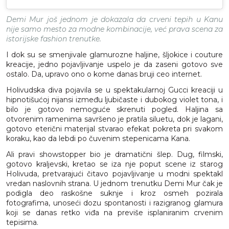
Demi Mur još jednom je dokazala da crveni tepih u Kanu
nije samo mesto za modne kombinacije, već prava scena za
istorijske fashion trenutke.
I dok su se smenjivale glamurozne haljine, šljokice i couture
kreacije, jedno pojavljivanje uspelo je da zaseni gotovo sve
ostalo. Da, upravo ono o kome danas bruji ceo internet.
Holivudska diva pojavila se u spektakularnoj Gucci kreaciji u
hipnotišućoj nijansi između ljubičaste i dubokog violet tona, i
bilo je gotovo nemoguće skrenuti pogled. Haljina sa
otvorenim ramenima savršeno je pratila siluetu, dok je lagani,
gotovo eterični materijal stvarao efekat pokreta pri svakom
koraku, kao da lebdi po čuvenim stepenicama Kana.
Ali pravi showstopper bio je dramatični šlep. Dug, filmski,
gotovo kraljevski, kretao se iza nje poput scene iz starog
Holivuda, pretvarajući čitavo pojavljivanje u modni spektakl
vredan naslovnih strana. U jednom trenutku Demi Mur čak je
podigla deo raskošne suknje i kroz osmeh pozirala
fotografima, unoseći dozu spontanosti i razigranog glamura
koji se danas retko viđa na previše isplaniranim crvenim
tepisima.