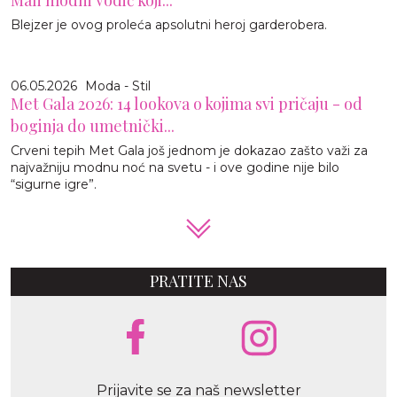
Blejzer je ovog proleća apsolutni heroj garderobera.
06.05.2026
Moda - Stil
Met Gala 2026: 14 lookova o kojima svi pričaju - od
boginja do umetnički...
Crveni tepih Met Gala još jednom je dokazao zašto važi za
najvažniju modnu noć na svetu - i ove godine nije bilo
“sigurne igre”.
PRATITE NAS
Prijavite se za naš newsletter