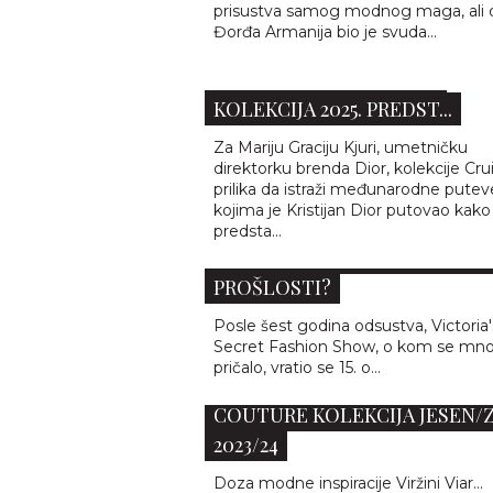
prisustva samog modnog maga, ali 
Đorđa Armanija bio je svuda...
TARTAN, KILTOVI I PANK
ROMANSA: DIOR CRUISE
KOLEKCIJA 2025. PREDST...
Za Mariju Graciju Kjuri, umetničku
direktorku brenda Dior, kolekcije Cru
prilika da istraži međunarodne putev
kojima je Kristijan Dior putovao kako
VICTORIA’S SECRET SHOW: N
predsta...
IDENTITET ILI RECIKLIRANJE
PROŠLOSTI?
Posle šest godina odsustva, Victoria'
Secret Fashion Show, o kom se mn
pričalo, vratio se 15. o...
PARISKI ŠIK: CHANEL HAUTE
COUTURE KOLEKCIJA JESEN/
2023/24
PROLEĆNA MODNA REVOLUCI
Doza modne inspiracije Viržini Viar...