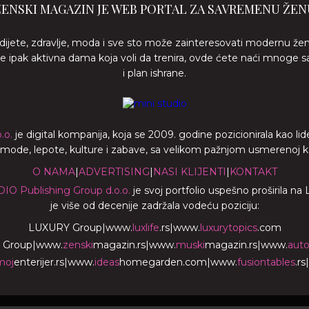
ŽENSKI MAGAZIN JE WEB PORTAL ZA SAVREMENU ŽEN
 dijete, zdravlje, moda i sve sto može zainteresovati modernu že
ste ipak aktivna dama koja voli da trenira, ovde ćete naći mnoge s
i plan ishrane.
.o.
je digital kompanija, koja se 2009. godine pozicionirala kao 
a mode, lepote, kulture i zabave, sa velikom pažnjom usmerenoj ka z
O NAMA
|
ADVERTISING
|
NASI KLIJENTI
|
KONTAKT
DIO Publishing Group d.o.o.
je svoj portfolio uspešno proširila na
je više od decenije zadržala vodeću poziciju:
LUXURY Group
|
www.
luxlife
.rs
|
www.
luxurytopics
.com
 Group
|
www.
zenski
magazin.rs
|
www.
muski
magazin.rs
|
www.
aut
moj
enterijer.rs
|
www.
ideas
homegarden.com
|
www.
fusiontables
.rs
|