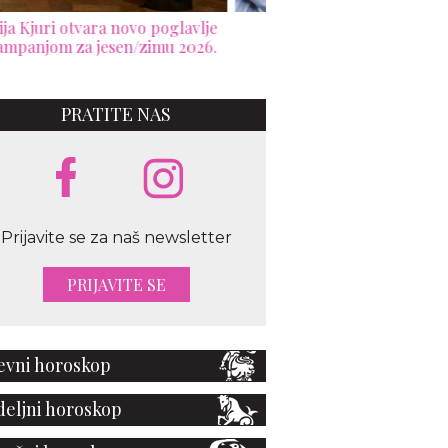
ior pretvara modu u skulpturu
Elie Saab: Bal neukroć
mod
PRATITE NAS
Prijavite se za naš newsletter
PRIJAVITE SE
vni horoskop
eljni horoskop