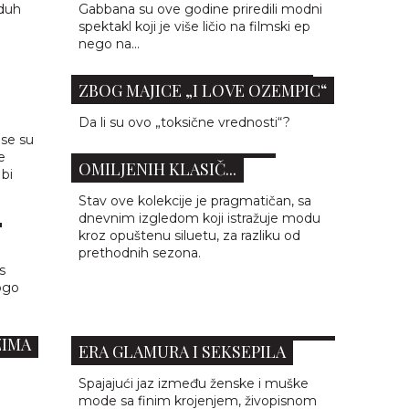
duh
Gabbana su ove godine priredili modni
spektakl koji je više ličio na filmski ep
nego na...
DIZAJNER NA UDARU KRITIKA
ZBOG MAJICE „I LOVE OZEMPIC“
YVES SAINT LAURENT PROLEĆE
Da li su ovo „toksične vrednosti“?
ise su
2024: REINTERPRETACIJA
e
OMILJENIH KLASIČ...
 bi
OVI
Stav ove kolekcije je pragmatičan, sa
dnevnim izgledom koji istražuje modu
kroz opuštenu siluetu, za razliku od
prethodnih sezona.
s
ogo
TOM FORD PROLEĆE 2024: NOVA
ZIMA
ERA GLAMURA I SEKSEPILA
Spajajući jaz između ženske i muške
JA:
mode sa finim krojenjem, živopisnom