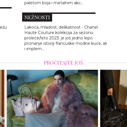
CHANEL HAUTE COUTURE
paletom boja i metalnim akc...
KOJI
PROLEĆE/LETO 2023: MAGIJA
NEŽNOSTI
sežu
Lakoća, mladost, delikatnost - Chanel
Haute Couture kolekcija za sezonu
proleće/leto 2023. je još jedno lepo
priznanje istoriji francuske modne kuće, ali
i implem...
PROČITAJTE JOŠ