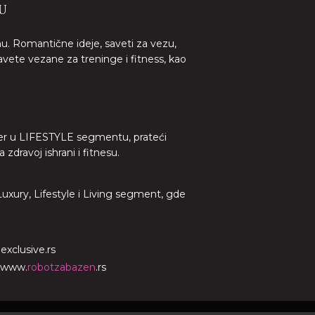
U
nu. Romantične ideje, saveti za vezu,
avete vezane za treninge i fitness, kao
lider u LIFESTYLE segmentu, prateći
dravoj ishrani i fitnesu.
 Luxury, Lifestyle i Living segment, gde
o
exclusive.rs
www.
robotzabazen
.rs