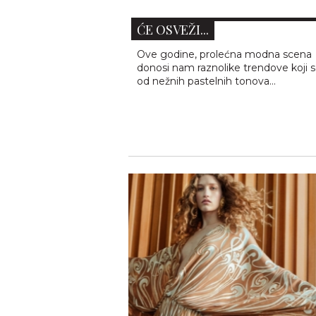
TRENDOVI SA MODNIH PISTA 
ĆE OSVEŽI...
Ove godine, prolećna modna scena
donosi nam raznolike trendove koji 
od nežnih pastelnih tonova...