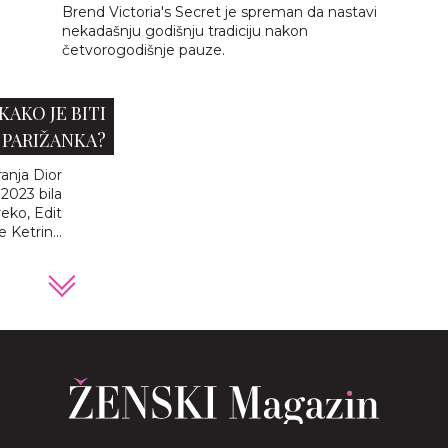
Brend Victoria's Secret je spreman da nastavi
nekadašnju godišnju tradiciju nakon
četvorogodišnje pauze.
KAKO JE BITI
PARIŽANKA?
ranja Dior
2023 bila
reko, Edit
 Ketrin...