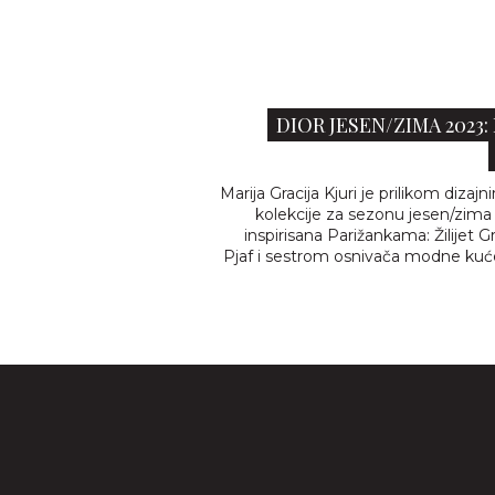
DIOR JESEN/ZIMA 2023: 
Marija Gracija Kjuri je prilikom dizajni
kolekcije za sezonu jesen/zima 
inspirisana Parižankama: Žilijet G
Pjaf i sestrom osnivača modne kuće