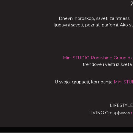
Dnevni horoskop, saveti za fitness i
ljubavni saveti, poznati parfemi. Ako 
Mini STUDIO Publishing Group d.o
trendove i vesti iz svet
U svojoj grupaciji, kompanija
Mini STU
LIFESTYLE
LIVING Group
|
www.