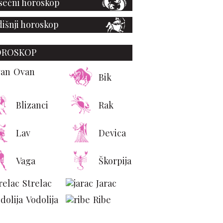
ečni horoskop
išnji horoskop
OROSKOP
Ovan
Bik
Blizanci
Rak
Lav
Devica
Vaga
Škorpija
Strelac
Jarac
Vodolija
Ribe