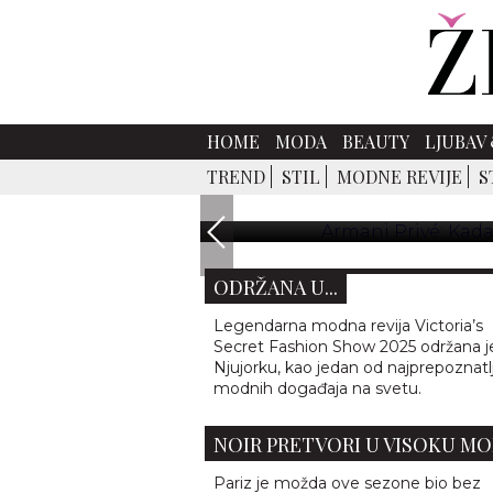
ARMANI PRIVÉ: KADA S
HOME
MODA
BEAUTY
LJUBAV 
Pariz je možda ove sezone bio
TREND
STIL
MODNE REVIJE
S
Armanija bio je svuda – u svakoj 
se pres
VICTORIA’S SECRET FASHION
SHOW 2025: LEGENDARNA REV
ODRŽANA U...
Legendarna modna revija Victoria’s
Secret Fashion Show 2025 održana j
Njujorku, kao jedan od najprepoznatlji
modnih događaja na svetu.
ARMANI PRIVÉ: KADA SE FILM
NOIR PRETVORI U VISOKU M
Pariz je možda ove sezone bio bez