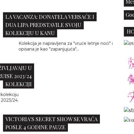
Mes
God
LA VACANZA: DONATELA VERSAĆE I
DUA LIPA PREDSTAVILE SVOJU
H
KOLEKCIJU U KANU
Kolekcija je napravljena za "vruće letnje noći" i
opisana je kao "zapanjujuća"...
ŽIVLJAVAJU U
ISE 2023/24
KOLEKCIJI
kolekciju
 2023/24.
VICTORIA'S SECRET SHOW SE VRAĆA
POSLE 4 GODINE PAUZE