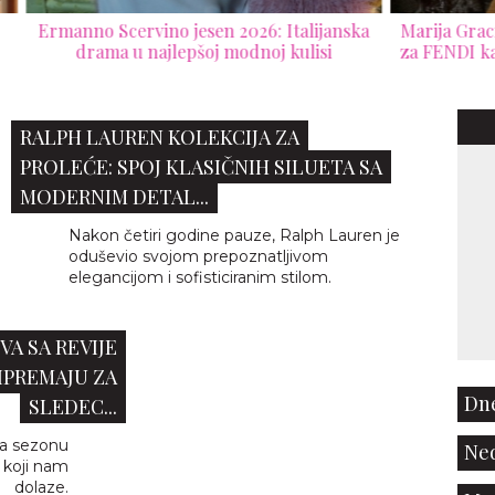
ijanska
Marija Gracija Kjuri otvara novo poglavlje
D
si
za FENDI kampanjom za jesen/zimu 2026.
RALPH LAUREN KOLEKCIJA ZA
PROLEĆE: SPOJ KLASIČNIH SILUETA SA
MODERNIM DETAL...
Nakon četiri godine pauze, Ralph Lauren je
oduševio svojom prepoznatljivom
elegancijom i sofisticiranim stilom.
VA SA REVIJE
RIPREMAJU ZA
Dne
SLEDEC...
za sezonu
Ned
 koji nam
dolaze.