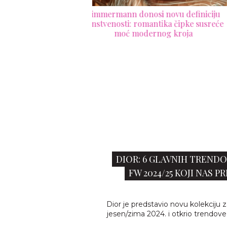
osi novu definiciju
Ermanno Scervino jesen 2026: Ital
mantika čipke susreće
drama u najlepšoj modnoj kuli
ernog kroja
DIOR: 6 GLAVNIH TRENDO
FW 2024/25 KOJI NAS P
Dior je predstavio novu kolekciju 
jesen/zima 2024. i otkrio trendove