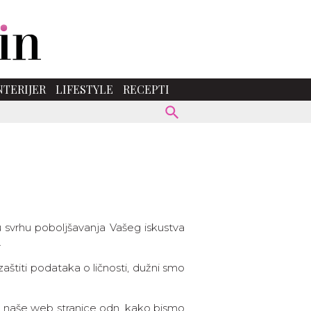
NTERIJER
LIFESTYLE
RECEPTI
 u svrhu poboljšavanja Vašeg iskustva
.
štiti podataka o ličnosti, dužni smo
je naše web stranice odn. kako bismo