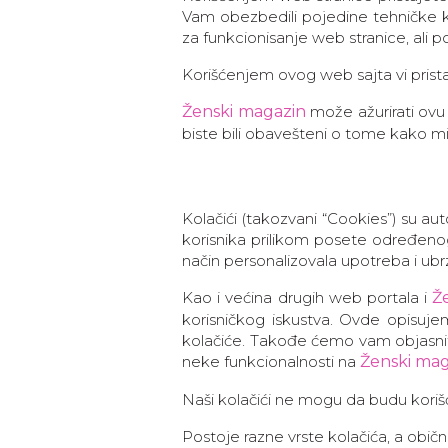
Vam obezbedili pojedine tehničke kar
za funkcionisanje web stranice, ali
Korišćenjem ovog web sajta vi prista
Ženski magazin
može ažurirati ovu
biste bili obavešteni o tome kako mi
Kolačići (takozvani “Cookies”) su 
korisnika prilikom posete određenog
način personalizovala upotreba i ubrz
Kao i većina drugih web portala i
Ž
korisničkog iskustva. Ovde opisujem
kolačiće. Takođe ćemo vam objasniti
neke funkcionalnosti na
Ženski mag
Naši kolačići ne mogu da budu koriš
Postoje razne vrste kolačića, a obič