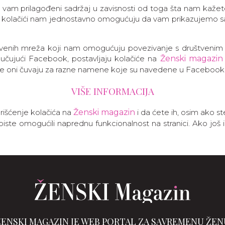
am prilagođeni sadržaj u zavisnosti od toga šta nam kažete 
 kolačići nam jednostavno omogućuju da vam prikazujemo sa
štvenih mreža koji nam omogućuju povezivanje s društvenim
jučujući Facebook, postavljaju kolačiće na
Ženski magazin
 oni čuvaju za razne namene koje su navedene u Facebook prav
VIŠE INFORMACIJA
išćenje kolačića na
Ženski magazin
i da ćete ih, osim ako st
a biste omogućili naprednu funkcionalnost na stranici. Ako još 
ŽENSKI MAGAZIN JE WEB PORTAL ZA SAVREMENU ŽEN