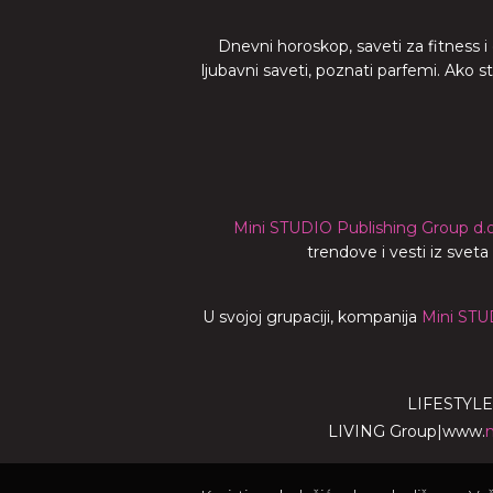
Dnevni horoskop, saveti za fitness i
ljubavni saveti, poznati parfemi. Ako 
Mini STUDIO Publishing Group d.o
trendove i vesti iz svet
U svojoj grupaciji, kompanija
Mini STU
LIFESTYLE
LIVING Group
|
www.