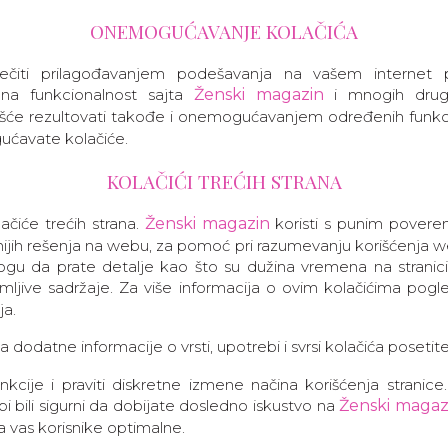
ONEMOGUĆAVANJE KOLAČIĆA
rečiti prilagođavanjem podešavanja na vašem internet p
 na funkcionalnost sajta
Ženski magazin
i mnogih drugi
će rezultovati takođe i onemogućavanjem određenih funkci
ćavate kolačiće.
KOLAČIĆI TREĆIH STRANA
ačiće trećih strana.
Ženski magazin
koristi s punim povere
ijih rešenja na webu, za pomoć pri razumevanju korišćenja we
mogu da prate detalje kao što su dužina vremena na stranici 
ljive sadržaje. Za više informacija o ovim kolačićima pogl
ja.
dodatne informacije o vrsti, upotrebi i svrsi kolačića posetit
cije i praviti diskretne izmene načina korišćenja stranice.
i bili sigurni da dobijate dosledno iskustvo na
Ženski magaz
vas korisnike optimalne.