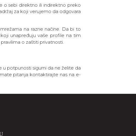
o sebi direktno ili indirektno preko
držaj za koji verujemo da odgovara
 mrežama na razne načine. Da bi to
koji unapređuju vaše profile na tim
ilima o zaštiti privatnosti.
e u potpunosti sigurni da ne želite da
imate pitanja kontaktirajte nas na e-
U