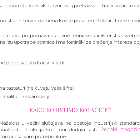
išu nakon što korisnik zatvori svoj pretraživač. Trajni kolačići 
i od strane server domena koji je posećen. Kolačići treće stran
nužni ako potpomažu osnovne tehničke karakteristike web str
 analizu upotrebe stranica i marketinški za praćenje interesa po
ne prate sve što korisnik radi
 tastaturi (ne čuvaju Vaše šifre)
 analitici i reklamiranju
KAKO KORISTIMO KOLAČIĆE?
. Nažalost u većini slučajeva ne postoje industrijski stand
alnosti i funkcija koje oni dodaju sajtu
Ženski magazi
ni da li su vam potrebni ili ne.