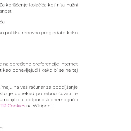
a korišćenje kolačića koji nisu nužni
snost.
ća.
vu politiku redovno pregledate kako
e na određene preferencije Internet
kao ponavljajući i kako bi se na taj
zimaju na vaš računar za poboljšanje
 zašto je ponekad potrebno čuvati te
manjiti ili u potpunosti onemogućiti
TP Cookies
na Wikipediji.
i: