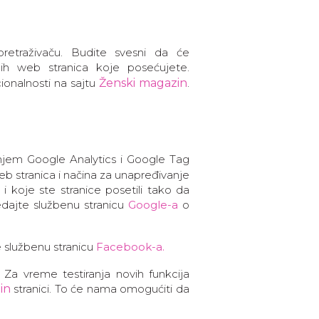
retraživaču. Budite svesni da će
h web stranica koje posećujete.
onalnosti na sajtu
Ženski magazin
.
njem Google Analytics i Google Tag
b stranica i načina za unapređivanje
i koje ste stranice posetili tako da
edajte službenu stranicu
Google-a
o
e službenu stranicu
Facebook-a.
 Za vreme testiranja novih funkcija
in
stranici. To će nama omogućiti da