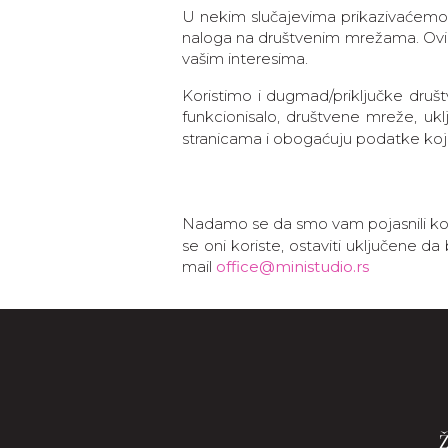
U nekim slučajevima prikazivaćemo v
naloga na društvenim mrežama. Ovi
vašim interesima.
Koristimo i dugmad/priključke dru
funkcionisalo, društvene mreže, ukl
stranicama i obogaćuju podatke koje
Nadamo se da smo vam pojasnili kor
se oni koriste, ostaviti uključene d
mail
office@ministudio.rs