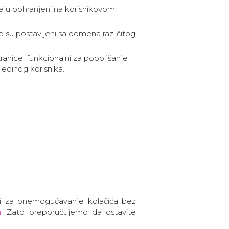
ostaju pohranjeni na korisnikovom
e su postavljeni sa domena različitog
anice, funkcionalni za poboljšanje
jedinog korisnika.
ardi za onemogućavanje kolačića bez
n
. Zato preporučujemo da ostavite