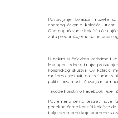
Postavljanje kolačića možete sp
onemogućavanje kolačića uticati
Onemogućavanje kolačića će najčeš
Zato preporučujemo da ne onemogu
U nekim slučajevima koristimo i kol
Manager, jedne od najrasprostranjen
korisničkog iskustva. Ovi kolačići 
možemo nastaviti da kreiramo zanim
politici privatnosti i čuvanja informaci
Takođe koristimo Facebook Pixel. Za 
Povremeno ćemo testirati nove funk
ponekad ćemo koristiti kolačiće da b
bolje razumemo koje promene su za 