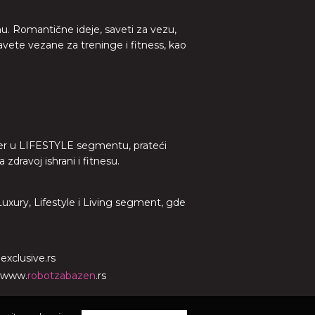
nu. Romantične ideje, saveti za vezu,
avete vezane za treninge i fitness, kao
lider u LIFESTYLE segmentu, prateći
dravoj ishrani i fitnesu.
 Luxury, Lifestyle i Living segment, gde
o
exclusive.rs
www.
robotzabazen
.rs