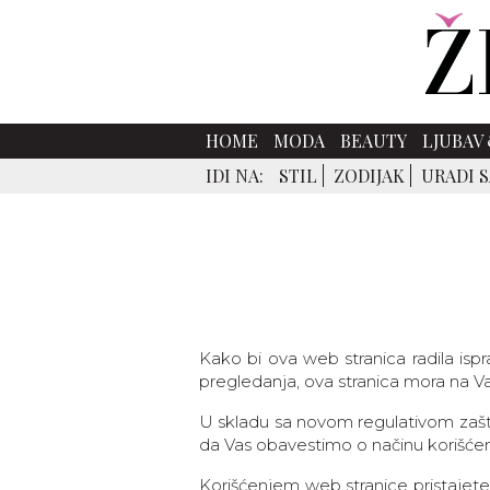
HOME
MODA
BEAUTY
LJUBAV 
IDI NA:
STIL
ZODIJAK
URADI 
Kako bi ova web stranica radila ispr
pregledanja, ova stranica mora na Vaš
U skladu sa novom regulativom zašti
da Vas obavestimo o načinu korišćen
Korišćenjem web stranice pristajete