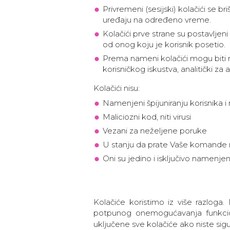
Privremeni (sesijski) kolačići se br
uređaju na određeno vreme.
Kolačići prve strane su postavljen
od onog koju je korisnik posetio.
Prema nameni kolačići mogu biti 
korisničkog iskustva, analitički za
Kolačići nisu:
Namenjeni špijuniranju korisnika i 
Maliciozni kod, niti virusi
Vezani za neželjene poruke
U stanju da prate Vaše komande na
Oni su jedino i isključivo namenjeni
Kolačiće koristimo iz više razloga
potpunog onemogućavanja funkcion
uključene sve kolačiće ako niste sigur