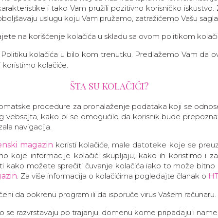
akteristike i tako Vam pružili pozitivno korisničko iskustvo. Z
 poboljšavaju uslugu koju Vam pružamo, zatražićemo Vašu sagla
jete na korišćenje kolačića u skladu sa ovom politikom kolači
 Politiku kolačića u bilo kom trenutku. Predlažemo Vam da o
 koristimo kolačiće.
ŠTA SU KOLAČIĆI?
automatske procedure za pronalaženje podataka koji se odnos
 vebsajta, kako bi se omogućilo da korisnik bude prepoznat 
ala navigacija.
enski magazin
koristi kolačiće, male datoteke koje se preu
o koje informacije kolačići skupljaju, kako ih koristimo i
 kako možete sprečiti čuvanje kolačića iako to može bitno u
azin
. Za više informacija o kolačićima pogledajte članak o
HT
ćeni da pokrenu program ili da isporuče virus Vašem računaru.
no se razvrstavaju po trajanju, domenu kome pripadaju i namen