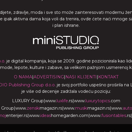
 dijete, zdravlje, moda i sve sto može zainteresovati modernu že
ste ipak aktivna dama koja voli da trenira, ovde ćete naći mnoge s
i plan ishrane.
.o.
je digital kompanija, koja se 2009. godine pozicionirala kao 
a mode, lepote, kulture i zabave, sa velikom pažnjom usmerenoj ka z
O NAMA
|
ADVERTISING
|
NASI KLIJENTI
|
KONTAKT
DIO Publishing Group d.o.o.
je svoj portfolio uspešno proširila na
je više od decenije zadržala vodeću poziciju:
LUXURY Group
|
www.
luxlife
.rs
|
www.
luxurytopics
.com
 Group
|
www.
zenski
magazin.rs
|
www.
muski
magazin.rs
|
www.
aut
moj
enterijer.rs
|
www.
ideas
homegarden.com
|
www.
fusiontables
.rs
|