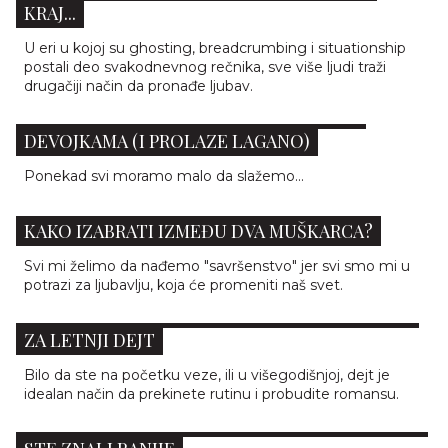
KRAJ...
U eri u kojoj su ghosting, breadcrumbing i situationship
postali deo svakodnevnog rečnika, sve više ljudi traži
drugačiji način da pronađe ljubav.
7 LAŽI KOJE MUŠKARCI GOVORE SVOJIM
DEVOJKAMA (I PROLAZE LAGANO)
Ponekad svi moramo malo da slažemo...
KAKO IZABRATI IZMEĐU DVA MUŠKARCA?
Svi mi želimo da nađemo "savršenstvo" jer svi smo mi u
potrazi za ljubavlju, koja će promeniti naš svet.
10 ROMANTIČNIH I EKONOMIČNIH PREDLOGA
ZA LETNJI DEJT
Bilo da ste na početku veze, ili u višegodišnjoj, dejt je
idealan način da prekinete rutinu i probudite romansu.
7 SAVETA ZA BOLJI SEKS KOJE BISTE VOLELI DA