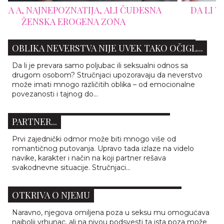
NA
DA LI VAM JE SEMENI VOLUMEN NORMALAN
ŠTA SE ZAISTA SMATRA PREVAROM? OVIH 5
OBLIKA NEVERSTVA NIJE UVEK TAKO OČIGL...
Da li je prevara samo poljubac ili seksualni odnos sa
drugom osobom? Stručnjaci upozoravaju da neverstvo
može imati mnogo različitih oblika – od emocionalne
PRVI ZAJEDNIČKI ODMOR OTKRIVA SVE: 5
povezanosti i tajnog do...
ZNAKOVA DA STE PRONAŠLI PRAVOG
PARTNER...
Prvi zajednički odmor može biti mnogo više od
romantičnog putovanja. Upravo tada izlaze na videlo
navike, karakter i način na koji partner rešava
svakodnevne situacije. Stručnjaci...
ŠTA NJEGOVA OMILJENA POZA U SEKSU
OTKRIVA O NJEMU
Naravno, njegova omiljena poza u seksu mu omogućava
najbolji vrhunac, ali na nivou podsvesti ta ista poza može