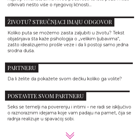
otkrivati nešto više o njegovoj ličnosti...
KOLIKO PUTA SE ZAISTA MOŽEMO ZALJUBITI U
ŽIVOTU? STRUČNJACI IMAJU ODGOVOR
Koliko puta se možemo zaista zaljubiti u životu? Tekst
objašnjava šta kaže psihologija o „velikim ljubavima“,
zašto idealizujemo prošle veze i da li postoji samo jedna
srodna duša.
10 NAČINA DA POŽELITE DOBRO JUTRO VAŠEM
PARTNERU
Da li želite da pokažete svom dečku koliko ga volite?
10 ZANIMLJIVIH PITANJA KOJA BI TREBALO DA
POSTAVITE SVOM PARTNERU
Seks se temelji na poverenju i intimi – ne radi se isključivo
o raznoraznim idejama koje vam padaju na pamet, čija se
radnja realizuje u spavaćoj sobi.