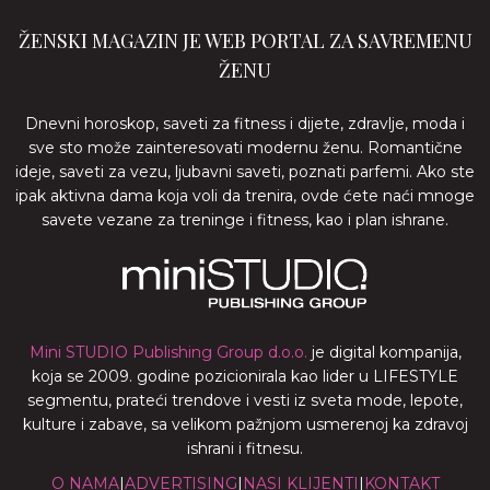
ŽENSKI MAGAZIN JE WEB PORTAL ZA SAVREMENU
ŽENU
Dnevni horoskop, saveti za fitness i dijete, zdravlje, moda i
sve sto može zainteresovati modernu ženu. Romantične
ideje, saveti za vezu, ljubavni saveti, poznati parfemi. Ako ste
ipak aktivna dama koja voli da trenira, ovde ćete naći mnoge
savete vezane za treninge i fitness, kao i plan ishrane.
Mini STUDIO Publishing Group d.o.o.
je digital kompanija,
koja se 2009. godine pozicionirala kao lider u LIFESTYLE
segmentu, prateći trendove i vesti iz sveta mode, lepote,
kulture i zabave, sa velikom pažnjom usmerenoj ka zdravoj
ishrani i fitnesu.
O NAMA
|
ADVERTISING
|
NASI KLIJENTI
|
KONTAKT