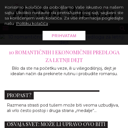
Koristimo kolačiće da poboljšamo Vaše iskustvo na našem
sajtu. Ukoliko nastavite da pretražujete ovaj sajt, saglasni ste
sa korišćenjem web kolačića. Za više informacija pogledajte
našu
Politiku kolačića
.
PRIHVATAM
10 ROMANTIČNIH I EKONOMIČNIH PREDLOGA
ZA LETNJI DEJT
Bilo da ste na početku veze, ili u višegodišnjoj, dejt je
idealan način da prekinete rutinu i probudite romansu.
SEKS POD TUŠEM - SAVRŠENSTVO ILI
PROPAST?
Razmena strasti pod tušem može biti veoma uzbudljiva,
ali vrlo često postoji i druga strana „medalje“...
NOVI DEJTING TREND WILDFLOWERING
OSVAJA SVET: MOŽE LI UPRAVO OVO BITI