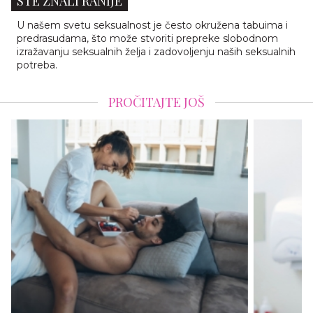
STE ZNALI RANIJE
U našem svetu seksualnost je često okružena tabuima i
predrasudama, što može stvoriti prepreke slobodnom
izražavanju seksualnih želja i zadovoljenju naših seksualnih
potreba.
PROČITAJTE JOŠ