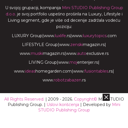
U svojoj grupaciji, kompanija
Mini STUDIO Publishing Group
d.o.o.
je svoj portfolio uspešno proširila na Luxury, Lifestyle i
Living segment, gde je više od decenije zadržala vodeću
poziciju:
LUXURY Group
|
www.
luxlife
.rs
|
www.
luxurytopics
.com
LIFESTYLE Group
|
www.
zenski
magazin.rs
|
www.
muski
magazin.rs
|
www.
auto
exclusive.rs
LIVING Group
|
www.
moj
enterijer.rs
|
www.
ideas
homegarden.com
|
www.
fusiontables
.rs
|
www.
robotzabazen
.rs
All Rights Reserved.
| 2009 - 2026.
Copyright©
Mini STUDIO
Publishing Group. |
Uslovi korišćenja
| Developed by
Mini
STUDIO Publishing Group