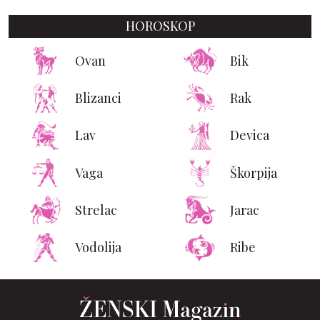
HOROSKOP
Ovan
Bik
Blizanci
Rak
Lav
Devica
Vaga
Škorpija
Strelac
Jarac
Vodolija
Ribe