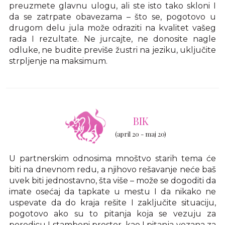
preuzmete glavnu ulogu, ali ste isto tako skloni I
da se zatrpate obavezama – što se, pogotovo u
drugom delu jula može odraziti na kvalitet vašeg
rada I rezultate. Ne jurcajte, ne donosite nagle
odluke, ne budite previše žustri na jeziku, uključite
strpljenje na maksimum.
BIK
(april 20 - maj 20)
U partnerskim odnosima mnoštvo starih tema će
biti na dnevnom redu, a njihovo rešavanje neće baš
uvek biti jednostavno, šta više – može se dogoditi da
imate osećaj da tapkate u mestu I da nikako ne
uspevate da do kraja rešite I zaključite situaciju,
pogotovo ako su to pitanja koja se vezuju za
porodicu I stambeni prostor, kao I pitanja vezana za