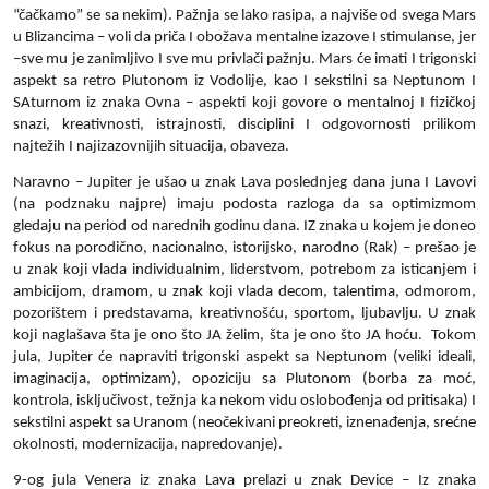
“čačkamo” se sa nekim). Pažnja se lako rasipa, a najviše od svega Mars
u Blizancima – voli da priča I obožava mentalne izazove I stimulanse, jer
–sve mu je zanimljivo I sve mu privlači pažnju. Mars će imati I trigonski
aspekt sa retro Plutonom iz Vodolije, kao I sekstilni sa Neptunom I
SAturnom iz znaka Ovna – aspekti koji govore o mentalnoj I fizičkoj
snazi, kreativnosti, istrajnosti, disciplini I odgovornosti prilikom
najtežih I najizazovnijih situacija, obaveza.
Naravno – Jupiter je ušao u znak Lava poslednjeg dana juna I Lavovi
(na podznaku najpre) imaju podosta razloga da sa optimizmom
gledaju na period od narednih godinu dana. IZ znaka u kojem je doneo
fokus na porodično, nacionalno, istorijsko, narodno (Rak) – prešao je
u znak koji vlada individualnim, liderstvom, potrebom za isticanjem i
ambicijom, dramom, u znak koji vlada decom, talentima, odmorom,
pozorištem i predstavama, kreativnošću, sportom, ljubavlju. U znak
koji naglašava šta je ono što JA želim, šta je ono što JA hoću. Tokom
jula, Jupiter će napraviti trigonski aspekt sa Neptunom (veliki ideali,
imaginacija, optimizam), opoziciju sa Plutonom (borba za moć,
kontrola, isključivost, težnja ka nekom vidu oslobođenja od pritisaka) I
sekstilni aspekt sa Uranom (neočekivani preokreti, iznenađenja, srećne
okolnosti, modernizacija, napredovanje).
9-og jula Venera iz znaka Lava prelazi u znak Device – Iz znaka