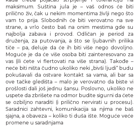
maksimum. Suština jula je – vaš odnos će biti
prilično živ, čak u nekim momentima življi nego što
vam to prija. Slobodnih će biti verovatno na sve
strane, a vrlo često baš na onim mestima gde su
najbolja zabava i provod. Odličan je period za
druženja, za putovanja, a što se ljubavnih prilika
tiče – pa, deluje da će ih biti više nego dovoljno.
Moguće je da će više osoba biti zainteresovano za
vas (ili ćete vi flertovati na više strana). Takođe –
neće biti ništa čudno ukoliko neki „bivši ljudi“ budu
pokušavali da ostvare kontakt sa vama, ali bar sa
ove tačke gledišta – malo je verovatno da biste vi
prošlosti dali još jednu šansu. Poslovno, ukoliko ne
uspete da zbrišete na odmor budite sigurni da ćete
se ozbiljno naraditi (i prilično nervirati u procesu).
Saradnici zahtevni, komunikacija sa njima ne baš
sjajna, a obaveza – koliko ti duša ište. Moguće veće
promene u saradnjama