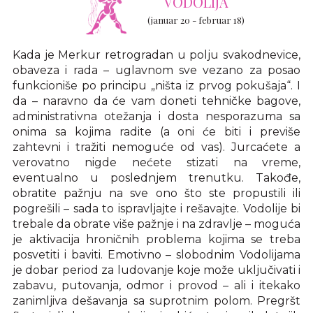
VODOLIJA
(januar 20 - februar 18)
Kada je Merkur retrogradan u polju svakodnevice,
obaveza i rada – uglavnom sve vezano za posao
funkcioniše po principu „ništa iz prvog pokušaja“. I
da – naravno da će vam doneti tehničke bagove,
administrativna otežanja i dosta nesporazuma sa
onima sa kojima radite (a oni će biti i previše
zahtevni i tražiti nemoguće od vas). Jurcaćete a
verovatno nigde nećete stizati na vreme,
eventualno u poslednjem trenutku. Takođe,
obratite pažnju na sve ono što ste propustili ili
pogrešili – sada to ispravljajte i rešavajte. Vodolije bi
trebale da obrate više pažnje i na zdravlje – moguća
je aktivacija hroničnih problema kojima se treba
posvetiti i baviti. Emotivno – slobodnim Vodolijama
je dobar period za ludovanje koje može uključivati i
zabavu, putovanja, odmor i provod – ali i itekako
zanimljiva dešavanja sa suprotnim polom. Pregršt