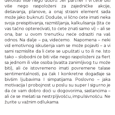
delovati više nego dobro. Jer partner I vi ćete biti
više nego raspoloženi za zajedničke akcije,
dešavanja, planove, a onaj strasni element sada
može jako buknuti. Doduše, vi lično ćete imati neka
svoja preispitivanja, razmišljanja, kalkulisanja (šta će
vas tačno opterećivati, to ćete znati samo vi) – ali se
ona, bar u ovom trenutku neće odraziti na vaš
odnos. Na dalje – pa, videćemo. Napomena – neki
vid emotivnog iskušenja vam se može pojaviti – a vi
sami razmislite da li ćete se upuštati u to ili ne. Isto
tako – slobodni će biti više nego raspoloženi za flert
sa jednom ili više osoba (svašta zanimljivog tu može
biti), ali će istovremeno imati povremene talase
sentimentalnosti, pa čak I konkretne događaje sa
bivšim ljubavima I simpatijama. Poslovno – jaka
motivacija I probojnost u poslu su super I sigurno je
da će vam dobro doći u dogovorima, sastancima –
ali će se mešati sa nestrpljivošću, impulsivnošću. Ne
žurite u važnim odlukama.