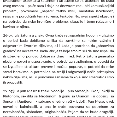
kvadratnom aspektu sa Saturnom i taj aspekt će biti aktuelan i do kraja
ovog meseca – pa će nam i dalje na dnevnom redu biti komunikacijski
problemi, povremeni „napadi“ teških misli, mentalna isceđenost,
rešavanje porodičnih tema i dilema, teskoba. No, ovaj aspekt ukazuje i
na potrebu da neke hronične probleme, situacije i teme rešavamo i
bavimo se njima.
26-og jula Saturn u znaku Ovna kreće retrogradnim hodom – ulazimo
u period kada dobijamo priliku da završimo sa nekim važnim i
odgovornim životnim ciljevima, ali i kada je potrebno da „obnovimo
gradivo“ na neke teme, kada lekcije za koje smo mislili da smo uspeli da
ih izbegnemo ponovo dolaze na dnevni red. Retro Saturn generalno
gledano govori o usporavanju, o potrebi za strpljenjem, o potrebi da
se izgrađene strukture provere i možda poprave, o potrebi da neke
stvari ispravimo, o potrebi da na zreliji i odgovorniji način pristupimo
nekim ciljevima, ali i o ponovnim šansama za koje smo smatrali da smo
ih propustili.
29-og jula pun Mesec u znaku Vodolije – pun Mesec je u konjunkciji sa
Plutonom, sekstilu sa Neptunom, trigonu sa Uranom i u opoziciji sa
Suncem i Jupiterom – sabrano u jednoj reči – ludo!!! Pun Mesec uvek
govori o kulminaciji, a ona je ovde povezana sa potrebom za
nezavisnošću, slobodom, originalnošću, željom da se bude drugačiji,