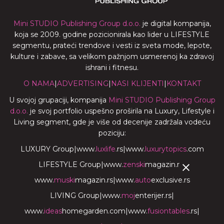
Mini STUDIO Publishing Group d.o.o.
je digital kompanija,
koja se 2009. godine pozicionirala kao lider u LIFESTYLE
segmentu, prateći trendove i vesti iz sveta mode, lepote,
kulture i zabave, sa velikom pažnjom usmerenoj ka zdravoj
ishrani i fitnesu.
O NAMA
|
ADVERTISING
|
NASI KLIJENTI
|
KONTAKT
U svojoj grupaciji, kompanija
Mini STUDIO Publishing Group
d.o.o.
je svoj portfolio uspešno proširila na Luxury, Lifestyle i
Living segment, gde je više od decenije zadržala vodeću
poziciju:
LUXURY Group
|
www.
luxlife
.rs
|
www.
luxurytopics
.com
LIFESTYLE Group
|
www.
zenski
magazin.rs
|
www.
muski
magazin.rs
|
www.
auto
exclusive.rs
LIVING Group
|
www.
moj
enterijer.rs
|
www.
ideas
homegarden.com
|
www.
fusiontables
.rs
|