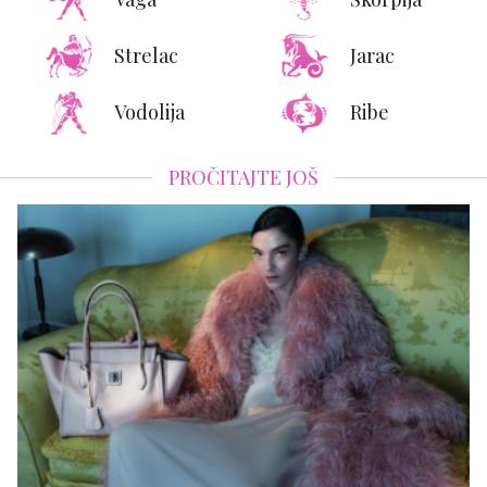
Strelac
Jarac
Vodolija
Ribe
PROČITAJTE JOŠ