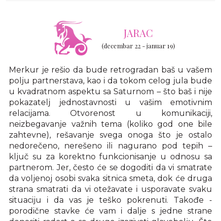
JARAC
(decembar 22 - januar 19)
Merkur je rešio da bude retrogradan baš u vašem
polju partnerstava, kao i da tokom celog jula bude
u kvadratnom aspektu sa Saturnom – što baš i nije
pokazatelj jednostavnosti u vašim emotivnim
relacijama. Otvorenost u komunikaciji,
neizbegavanje važnih tema (koliko god one bile
zahtevne), rešavanje svega onoga što je ostalo
nedorečeno, nerešeno ili nagurano pod tepih –
ključ su za korektno funkcionisanje u odnosu sa
partnerom. Jer, često će se dogoditi da vi smatrate
da voljenoj osobi svaka sitnica smeta, dok će druga
strana smatrati da vi otežavate i usporavate svaku
situaciju i da vas je teško pokrenuti. Takođe -
porodične stavke će vam i dalje s jedne strane