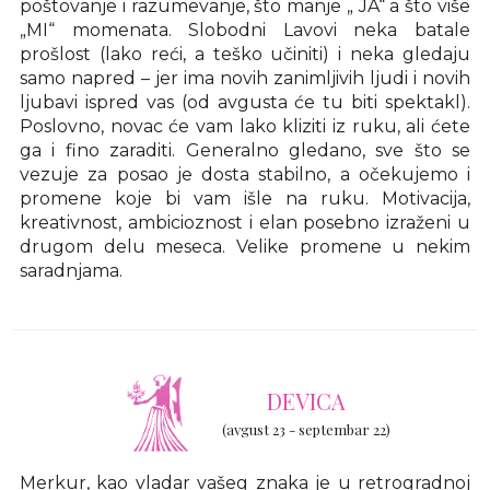
poštovanje i razumevanje, što manje „ JA“ a što više
„MI“ momenata. Slobodni Lavovi neka batale
prošlost (lako reći, a teško učiniti) i neka gledaju
samo napred – jer ima novih zanimljivih ljudi i novih
ljubavi ispred vas (od avgusta će tu biti spektakl).
Poslovno, novac će vam lako kliziti iz ruku, ali ćete
ga i fino zaraditi. Generalno gledano, sve što se
vezuje za posao je dosta stabilno, a očekujemo i
promene koje bi vam išle na ruku. Motivacija,
kreativnost, ambicioznost i elan posebno izraženi u
drugom delu meseca. Velike promene u nekim
saradnjama.
DEVICA
(avgust 23 - septembar 22)
Merkur, kao vladar vašeg znaka je u retrogradnoj