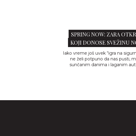
SPRING NOW: ZARA OTK
KOJI DONOSE SVEŽINU 
Iako vreme još uvek “igra na sigur
ne želi potpuno da nas pusti, m
sunčanim danima i laganim aut