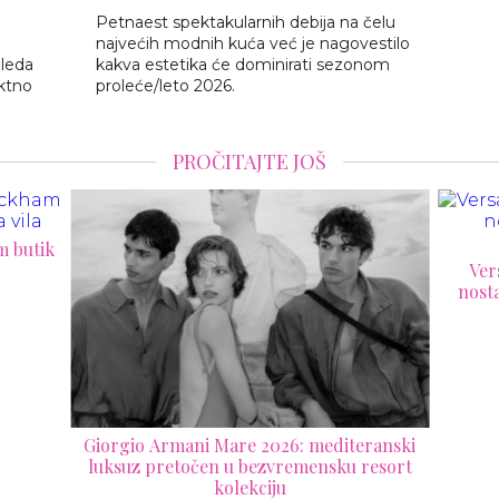
Petnaest spektakularnih debija na čelu
najvećih modnih kuća već je nagovestilo
gleda
kakva estetika će dominirati sezonom
ektno
proleće/leto 2026.
PROČITAJTE JOŠ
Versace slavi sopstveno nasleđe kroz
nostalgičnu La Vacanza 2026 kampanju
eranski
He
resort
izg