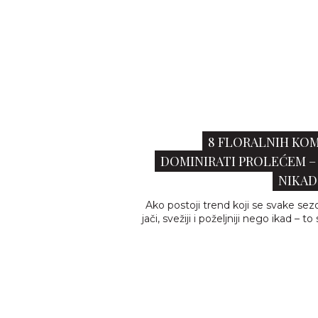
8 FLORALNIH KOM
DOMINIRATI PROLEĆEM 
NIKAD 
Ako postoji trend koji se svake sez
jači, svežiji i poželjniji nego ikad – to 