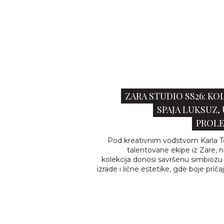
ZARA STUDIO SS26: KO
SPAJA LUKSUZ,
PROLE
Pod kreativnim vođstvom Karla T
talentovane ekipe iz Zare, 
kolekcija donosi savršenu simbiozu
izrade i lične estetike, gde boje pričaj