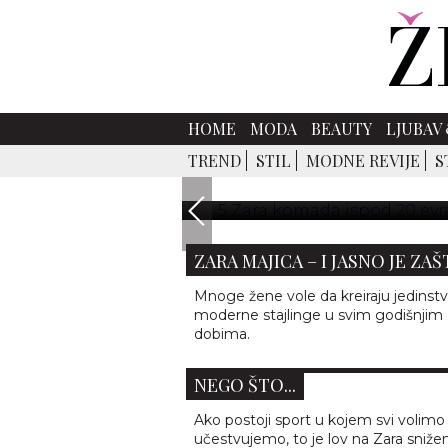
5 ZARA KOMADA ISPOD 2
HOME
MODA
BEAUTY
LJUBAV 
Ako postoji sport u kojem svi vo
TREND
STIL
MODNE REVIJE
S
nema većeg zadovoljstva od tr
košta tri puta vi
OVOG LETA SVI NOSE OVIH 10
ZARA MAJICA – I JASNO JE ZA
Mnoge žene vole da kreiraju jedinstv
moderne stajlinge u svim godišnjim
5 ZARA KOMADA ISPOD 20 EVR
dobima.
KOJI IZGLEDAJU MNOGO SKUP
NEGO ŠTO...
Ako postoji sport u kojem svi volimo
učestvujemo, to je lov na Zara sniženj