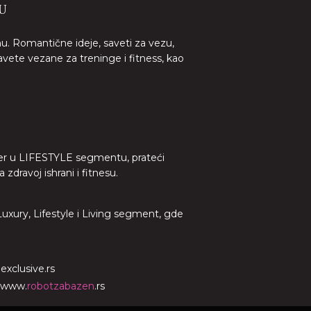
U
nu. Romantične ideje, saveti za vezu,
avete vezane za treninge i fitness, kao
lider u LIFESTYLE segmentu, prateći
dravoj ishrani i fitnesu.
 Luxury, Lifestyle i Living segment, gde
o
exclusive.rs
www.
robotzabazen
.rs