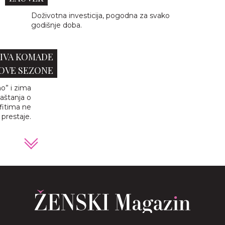
Doživotna investicija, pogodna za svako
godišnje doba.
RIVA KOMADE
NOVE SEZONE
no” i zima
aštanja o
fitima ne
prestaje.