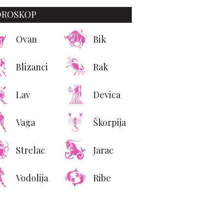
OROSKOP
Ovan
Bik
Blizanci
Rak
Lav
Devica
Vaga
Škorpija
Strelac
Jarac
Vodolija
Ribe