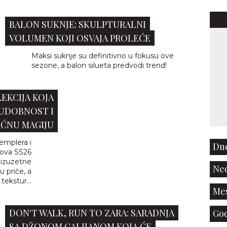
BALON SUKNJE: SKULPTURALNI
VOLUMEN KOJI OSVAJA PROLEĆE
Maksi suknje su definitivno u fokusu ove
sezone, a balon silueta predvodi trend!
LEKCIJA KOJA
 UDOBNOST I
ĆNU MAGIJU
emplera i
Dne
nova SS26
 izuzetne
Ned
u priče, a
tekstur...
Mes
DON'T WALK, RUN TO ZARA: SARADNJA
God
SA DŽONOM GALIJANOM KOJA ĆE