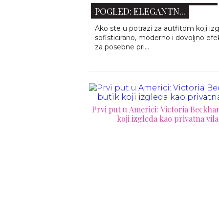
POGLED: ELEGANTN...
Ako ste u potrazi za autfitom koji iz
sofisticirano, moderno i dovoljno ef
za posebne pri...
: Victoria Beckham butik
 kao privatna vila
Giorgio Armani Mare 2026: medit
luksuz pretočen u bezvremensku 
kolekciju