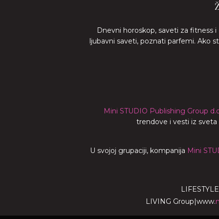
Dnevni horoskop, saveti za fitness i
ljubavni saveti, poznati parfemi. Ako 
Mini STUDIO Publishing Group d.o
trendove i vesti iz svet
U svojoj grupaciji, kompanija
Mini STU
LIFESTYLE
LIVING Group
|
www.