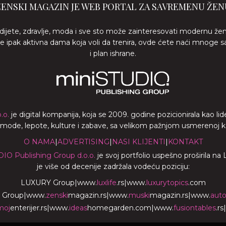
ŽENSKI MAGAZIN JE WEB PORTAL ZA SAVREMENU ŽEN
 dijete, zdravlje, moda i sve sto može zainteresovati modernu že
ste ipak aktivna dama koja voli da trenira, ovde ćete naći mnoge s
i plan ishrane.
.o.
je digital kompanija, koja se 2009. godine pozicionirala kao 
a mode, lepote, kulture i zabave, sa velikom pažnjom usmerenoj ka z
O NAMA
|
ADVERTISING
|
NASI KLIJENTI
|
KONTAKT
DIO Publishing Group d.o.o.
je svoj portfolio uspešno proširila na
je više od decenije zadržala vodeću poziciju:
LUXURY Group
|
www.
luxlife
.rs
|
www.
luxurytopics
.com
 Group
|
www.
zenski
magazin.rs
|
www.
muski
magazin.rs
|
www.
aut
moj
enterijer.rs
|
www.
ideas
homegarden.com
|
www.
fusiontables
.rs
|