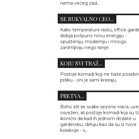
ZARA BERMUDE KOJE SU
nema većeg zad...
PREUZELE OFFICE STIL - I N
SE BUKVALNO CEO...
Kako temperature rastu, office gard
dobija potpuno novu energiju -
opušteniju, moderniju i mnogo
ROMANTIČNA, LAGANA I ISPO
zanimljiviju nego ranije.
3000 DINARA - H&M HALJINA
KOJU SVI TRAŽ...
Postoje komadi koji ne traže poseb
BOHO MAGIJA IZ STRADIVARIU
priliku - oni je sami kreiraju.
KOŽNA JAKNA KOJA SVAKI AUT
PRETVA...
Boho stil se svake sezone vraća, uve
osvežen, ali postoje komadi koji su to
ikonični da kad ih jednom dodate u
garderobu, deluju kao da su iz nove
ZARA ODELO KOJE IZGLEDA
kolekcije - s...
LUKSUZNO I OSVAJA NA PRVI