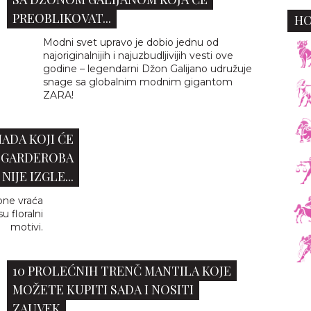
PREOBLIKOVAT...
H
Modni svet upravo je dobio jednu od
najoriginalnijih i najuzbudljivijih vesti ove
godine – legendarni Džon Galijano udružuje
snage sa globalnim modnim gigantom
ZARA!
ADA KOJI ĆE
– GARDEROBA
NIJE IZGLE...
one vraća
su floralni
motivi.
10 PROLEĆNIH TRENČ MANTILA KOJE
MOŽETE KUPITI SADA I NOSITI
ZAUVEK