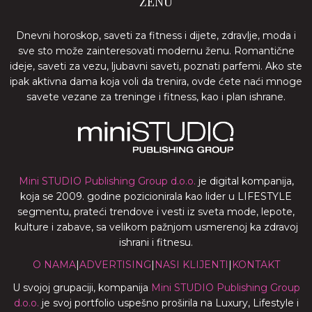
ŽENU
Dnevni horoskop, saveti za fitness i dijete, zdravlje, moda i
sve sto može zainteresovati modernu ženu. Romantične
ideje, saveti za vezu, ljubavni saveti, poznati parfemi. Ako ste
ipak aktivna dama koja voli da trenira, ovde ćete naći mnoge
savete vezane za treninge i fitness, kao i plan ishrane.
Mini STUDIO Publishing Group d.o.o.
je digital kompanija,
koja se 2009. godine pozicionirala kao lider u LIFESTYLE
segmentu, prateći trendove i vesti iz sveta mode, lepote,
kulture i zabave, sa velikom pažnjom usmerenoj ka zdravoj
ishrani i fitnesu.
O NAMA
|
ADVERTISING
|
NASI KLIJENTI
|
KONTAKT
U svojoj grupaciji, kompanija
Mini STUDIO Publishing Group
d.o.o.
je svoj portfolio uspešno proširila na Luxury, Lifestyle i