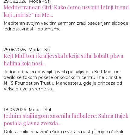
29.06.2026
Moda - Stil
Mediterranean Girl: Kako ćemo usvojiti letnji trend
koji „miriše“ na Me...
Mediteran svojim večitim šarmom zrači osećanjem slobode,
jednostavnosti i optimizma.
25.06.2026
Moda - Stil
Kejt Midlton i kraljevska lekcija stila: kobalt plava
haljina koja nosi...
Jedno od najemotivnijih javnih pojavljivanja Kejt Midlton
desilo se tokom posete onkološkom centru The Christie
NHS Foundation Trust u Mančesteru, gde je princeza od
Velsa provela vreme sa...
18.06.2026
Moda - Stil
Jednim stajlingom zasenila fudbalere: Salma Hajek
postala glavna zvezda...
Dok su milioni navijača širom sveta s nestrpljenjem čekali