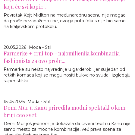
koju će svi kopir...
Povratak Kejt Midlton na međunarodnu scenu nije mogao
da prođe nezapaženo i ne, ovoga puta fokus nije bio samo
na kraljevskom protokolu.
20.05.2026
Moda - Stil
Farmerke + crni top - najomiljenija kombinacija
fashionista za ovo prole...
Farmerke su nešto najvrednije u garderobi, jer su jedan od
retkih komada koji se mogu nositi bukvalno svuda i izgledaju
super stilski.
15.05.2026
Moda - Stil
Demi Mur u Kanu priredila modni spektakl o kom
bruji ceo svet
Demi Mur još jednom je dokazala da crveni tepih u Kanu nije
samo mesto za modne kombinacije, već prava scena za
istorijske fashion trenutke.