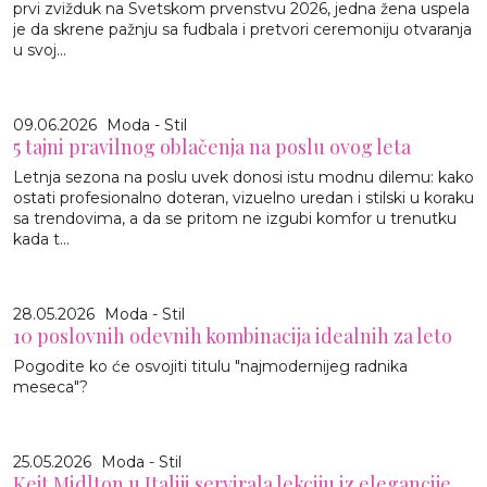
prvi zvižduk na Svetskom prvenstvu 2026, jedna žena uspela
je da skrene pažnju sa fudbala i pretvori ceremoniju otvaranja
u svoj...
09.06.2026
Moda - Stil
5 tajni pravilnog oblačenja na poslu ovog leta
Letnja sezona na poslu uvek donosi istu modnu dilemu: kako
ostati profesionalno doteran, vizuelno uredan i stilski u koraku
sa trendovima, a da se pritom ne izgubi komfor u trenutku
kada t...
28.05.2026
Moda - Stil
10 poslovnih odevnih kombinacija idealnih za leto
Pogodite ko će osvojiti titulu "najmodernijeg radnika
meseca"?
25.05.2026
Moda - Stil
Kejt Midlton u Italiji servirala lekciju iz elegancije