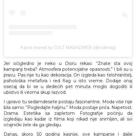
A post shared by CULT MAGAZINEⓇ (@cultmag)
Jer očigledno je neko u Dioru rekao: “Znate šta ovoj
kampanji treba? Atmosfera potencijalne opasnosti.” I bili su u
pravu. Pas nije tu kao dekoracija. On izgleda kao telohranitelj,
psihološka metafora i red flag u isto vreme. Dodaje onaj
osećaj da bi se u sledećih pet minuta moglo dogoditi ili
ubistvo ili veoma skup razvod.
I upravo tu sedamdesete postaju fascinantne. Moda više nije
bila samo: “Pogledajte haljinu.” Moda postaje priča. Napetost.
Drama. Estetika sa zapletom. Fotografije počinju da
izgledaju kao kadar iz filma koji nikad nije snimljen, ali svi
očajnički žele da ga gledaju.
Danas, skoro 50 godina kasnije, ove kampanje i dalje