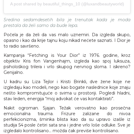
A post shared by beautiful_things_10 (@luxandbeautyworld)
Sredina sedamdesetih bila je trenutak kada je moda
prestala da želi samo da bude lepa.
Počela je da želi da vas malo uznemiri. Da izgleda skupo,
opasno i kao da krije tajnu koju nikad nećete saznati. I Dior je
to radio savršeno.
Kampanja “Fetching is Your Dior” iz 1976. godine, kroz
objektiv Kris fon Vangenhajm, izgleda kao spoj luksuza,
psihološkog trilera i vrlo skupog nervnog sloma. I iskreno?
Genijalno.
U kadru su Liza Tejlor i Kristi Brinkli, dve žene koje ne
izgledaju kao modeli, nego kao bogate naslednice koje znaju
nešto kompromitujuće o svima u prostoriji. Pogledi hladni,
stav leden, energija “moj advokat će vas kontaktirati”.
Nakit ogroman. Sjajan. Težak verovatno kao prosečna
emocionalna trauma. Frizure zalizane do nivoa
perfekcionizma, šminka blista kao da su upravo izašle iz
studija 54 posle četiri sata sna i jedne vrlo loše odluke. Sve je
izgledalo kontrolisano… možda čak previše kontrolisano.