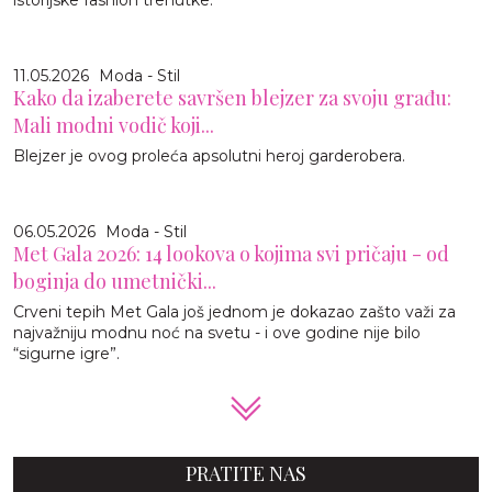
11.05.2026
Moda - Stil
Kako da izaberete savršen blejzer za svoju građu:
Mali modni vodič koji...
Blejzer je ovog proleća apsolutni heroj garderobera.
06.05.2026
Moda - Stil
Met Gala 2026: 14 lookova o kojima svi pričaju - od
boginja do umetnički...
Crveni tepih Met Gala još jednom je dokazao zašto važi za
najvažniju modnu noć na svetu - i ove godine nije bilo
“sigurne igre”.
PRATITE NAS