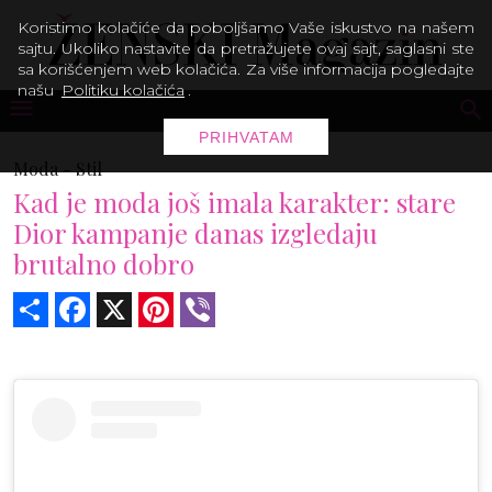
Koristimo kolačiće da poboljšamo Vaše iskustvo na našem
sajtu. Ukoliko nastavite da pretražujete ovaj sajt, saglasni ste
sa korišćenjem web kolačića. Za više informacija pogledajte
našu
Politiku kolačića
.
PRIHVATAM
Moda -
Stil
Kad je moda još imala karakter: stare
Dior kampanje danas izgledaju
brutalno dobro
Share
Facebook
X
Pinterest
Viber