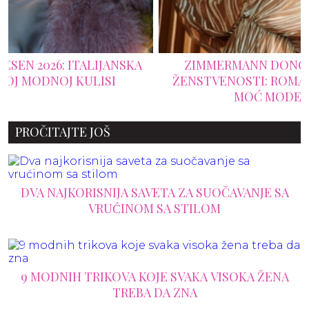
ZIMMERMANN DONOSI NOVU DEFINICIJU
ŽENSTVENOSTI: ROMANTIKA ČIPKE SUSREĆE
MOĆ MODERNOG KROJA
PROČITAJTE JOŠ
DVA NAJKORISNIJA SAVETA ZA SUOČAVANJE SA
VRUĆINOM SA STILOM
9 MODNIH TRIKOVA KOJE SVAKA VISOKA ŽENA
TREBA DA ZNA