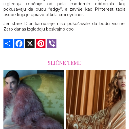
izgledaju moćnije od pola modernih editorijala koji
pokušavaju da budu “edgy”, a završe kao Pinterest tabla
osobe koja je upravo otkrila crni eyeliner.
Jer stare Dior kampanje nisu pokušavale da budu viralne.
Zato danas izgledaju beskrajno cool.
Share
Facebook
X
Pinterest
Viber
SLIČNE TEME