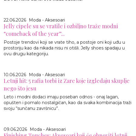
22.06.2026
Moda - Aksesoari
Jelly cipele su se vratile i ozbiljno traže modni
“comeback of the year”...
Postoje trendovi koji se vrate tiho, a postoje oni koji uđu u
prostoriju kao da nikada nisu ni otišli. Jelly shoes spadaju u
ovu drugu kategoriju.
10.06.2026
Moda - Aksesoari
Letnji hit: 5 rafia torbi iz Zare koje izgledaju skuplje
nego što jesu
Leto i modni dodaci imaju poseban odnos - onaj lagan,
opušten i pomalo nostalgičan, kao da svaka kombinacija traži
svoju “sunčanu završnicu”.
09.06.2026
Moda - Aksesoari
Finishing Touches: Aksesoari koji će obnoviti letnji