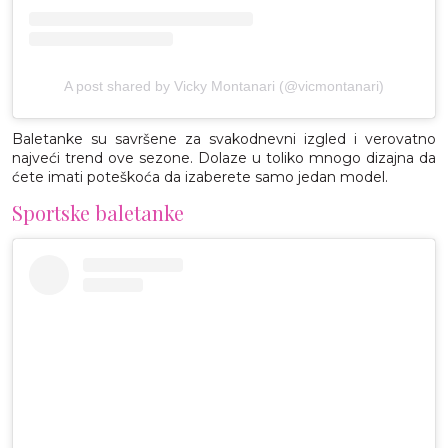
A post shared by Vicky Montanari (@vicmontanari)
Baletanke su savršene za svakodnevni izgled i verovatno
najveći trend ove sezone. Dolaze u toliko mnogo dizajna da
ćete imati poteškoća da izaberete samo jedan model.
Sportske baletanke