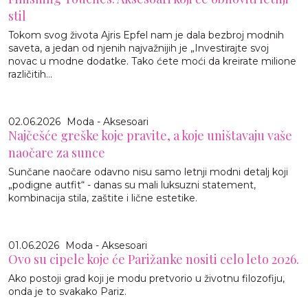
stil
Tokom svog života Ajris Epfel nam je dala bezbroj modnih
saveta, a jedan od njenih najvažnijih je „Investirajte svoj
novac u modne dodatke. Tako ćete moći da kreirate milione
različitih...
02.06.2026
Moda - Aksesoari
Najčešće greške koje pravite, a koje uništavaju vaše
naočare za sunce
Sunčane naočare odavno nisu samo letnji modni detalj koji
„podigne autfit“ - danas su mali luksuzni statement,
kombinacija stila, zaštite i lične estetike.
01.06.2026
Moda - Aksesoari
Ovo su cipele koje će Parižanke nositi celo leto 2026.
Ako postoji grad koji je modu pretvorio u životnu filozofiju,
onda je to svakako Pariz.