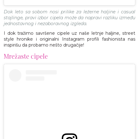
Dok leto sa sobom nosi prilike za ležerne haljine i casual
stajlinge, pravi izbor cipela može da napravi razliku između
jednostavnog i nezaboravnog izgleda.
I dok tražimo savršene cipele uz naše letnje haljine, street
style hronike i originalni Instagram profili fashionista nas
inspirišu da probamo nešto drugačije!
Mrežaste cipele