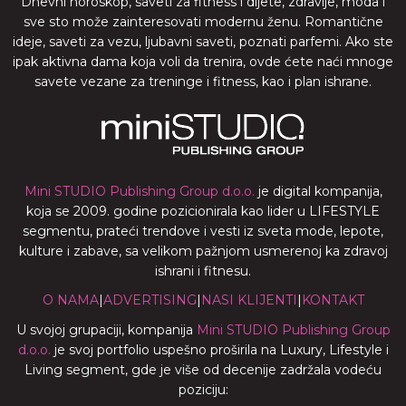
Dnevni horoskop, saveti za fitness i dijete, zdravlje, moda i
sve sto može zainteresovati modernu ženu. Romantične
ideje, saveti za vezu, ljubavni saveti, poznati parfemi. Ako ste
ipak aktivna dama koja voli da trenira, ovde ćete naći mnoge
savete vezane za treninge i fitness, kao i plan ishrane.
Mini STUDIO Publishing Group d.o.o.
je digital kompanija,
koja se 2009. godine pozicionirala kao lider u LIFESTYLE
segmentu, prateći trendove i vesti iz sveta mode, lepote,
kulture i zabave, sa velikom pažnjom usmerenoj ka zdravoj
ishrani i fitnesu.
O NAMA
|
ADVERTISING
|
NASI KLIJENTI
|
KONTAKT
U svojoj grupaciji, kompanija
Mini STUDIO Publishing Group
d.o.o.
je svoj portfolio uspešno proširila na Luxury, Lifestyle i
Living segment, gde je više od decenije zadržala vodeću
poziciju: