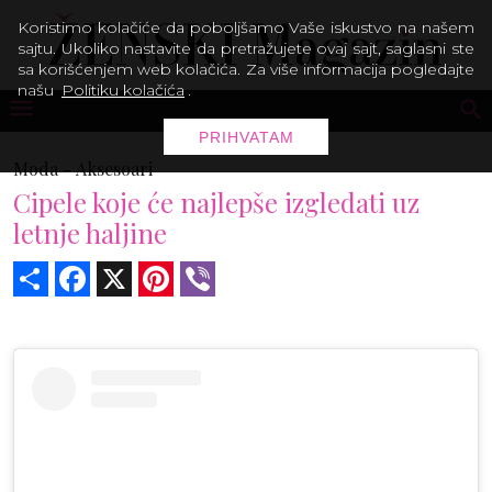
Koristimo kolačiće da poboljšamo Vaše iskustvo na našem
sajtu. Ukoliko nastavite da pretražujete ovaj sajt, saglasni ste
sa korišćenjem web kolačića. Za više informacija pogledajte
našu
Politiku kolačića
.
PRIHVATAM
Moda -
Aksesoari
Cipele koje će najlepše izgledati uz
letnje haljine
Share
Facebook
X
Pinterest
Viber