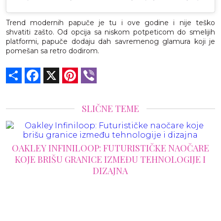
Trend modernih papuče je tu i ove godine i nije teško
shvatiti zašto. Od opcija sa niskom potpeticom do smelijih
platformi, papuče dodaju dah savremenog glamura koji je
pomešan sa retro dodirom.
Share
Facebook
X
Pinterest
Viber
SLIČNE TEME
OAKLEY INFINILOOP: FUTURISTIČKE NAOČARE
KOJE BRIŠU GRANICE IZMEĐU TEHNOLOGIJE I
DIZAJNA