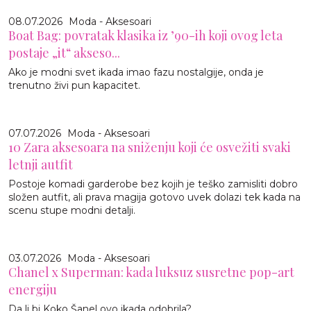
08.07.2026
Moda - Aksesoari
Boat Bag: povratak klasika iz ’90-ih koji ovog leta
postaje „it“ akseso...
Ako je modni svet ikada imao fazu nostalgije, onda je
trenutno živi pun kapacitet.
07.07.2026
Moda - Aksesoari
10 Zara aksesoara na sniženju koji će osvežiti svaki
letnji autfit
Postoje komadi garderobe bez kojih je teško zamisliti dobro
složen autfit, ali prava magija gotovo uvek dolazi tek kada na
scenu stupe modni detalji.
03.07.2026
Moda - Aksesoari
Chanel x Superman: kada luksuz susretne pop-art
energiju
Da li bi Koko Šanel ovo ikada odobrila?