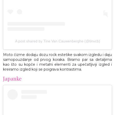
A post shared by Tine Van Cauwenberghe (@tinvcb)
Moto čizme dodaju dozu rock estetike svakom izgledu i daju
samopouzdanje od prvog koraka. Biramo par sa detaljima
kao što su kopče i metalni elementi za upečatljiviji izgled i
kreiramo izgled koji se poigrava kontrastima.
Japanke