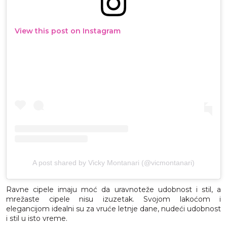
View this post on Instagram
A post shared by Vicky Montanari (@vicmontanari)
Ravne cipele imaju moć da uravnoteže udobnost i stil, a
mrežaste cipele nisu izuzetak. Svojom lakoćom i
elegancijom idealni su za vruće letnje dane, nudeći udobnost
i stil u isto vreme.