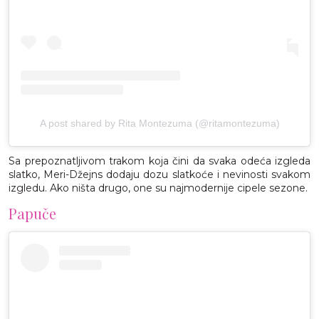
A post shared by Rita Montezuma (@ritamontezuma)
Sa prepoznatljivom trakom koja čini da svaka odeća izgleda
slatko, Meri-Džejns dodaju dozu slatkoće i nevinosti svakom
izgledu. Ako ništa drugo, one su najmodernije cipele sezone.
Papuče