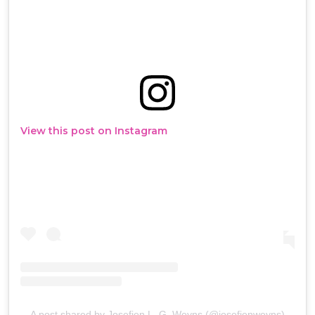
View this post on Instagram
A post shared by Josefien L. G. Weyns (@josefienweyns)