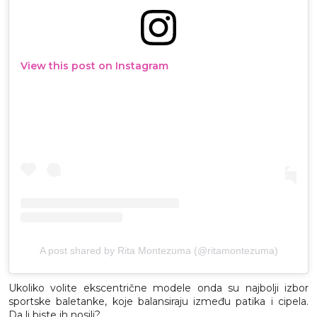
View this post on Instagram
A post shared by Rita Montezuma (@ritamontezuma)
Ukoliko volite ekscentrične modele onda su najbolji izbor
sportske baletanke, koje balansiraju između patika i cipela.
Da li biste ih nosili?