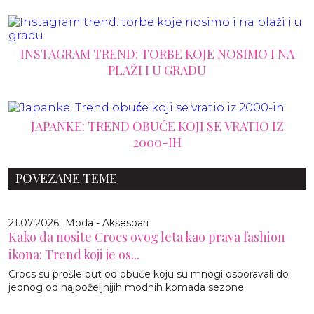
INSTAGRAM TREND: TORBE KOJE NOSIMO I NA
PLAŽI I U GRADU
JAPANKE: TREND OBUĆE KOJI SE VRATIO IZ
2000-IH
POVEZANE TEME
21.07.2026
Moda - Aksesoari
Kako da nosite Crocs ovog leta kao prava fashion
ikona: Trend koji je os...
Crocs su prošle put od obuće koju su mnogi osporavali do
jednog od najpoželjnijih modnih komada sezone.